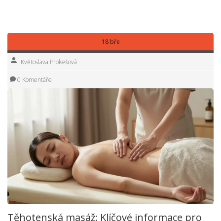
nastavené těhotenské masáži dostanete jednou, možná si
na ni zvyknete napořád.
18 bře
Květoslava Prokešová
0 Komentáře
Těhotenská masáž: Klíčové informace pro