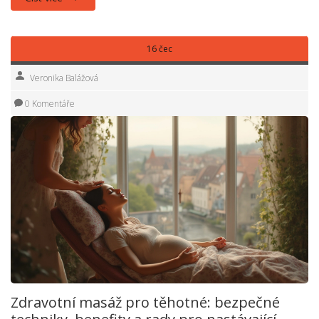
16 čec
Veronika Balážová
0 Komentáře
Zdravotní masáž pro těhotné: bezpečné