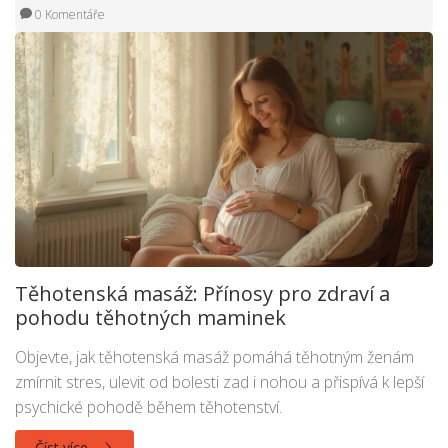
0 Komentáře
Těhotenská masáž: Přínosy pro zdraví a
pohodu těhotných maminek
Objevte, jak těhotenská masáž pomáhá těhotným ženám
zmírnit stres, ulevit od bolesti zad i nohou a přispívá k lepší
psychické pohodě během těhotenství.
Číst více