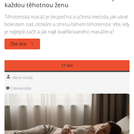
každou těhotnou ženu
Těhotenská masáž je bezpečná a účinná metoda, jak ulevit
bolestem zad, otokům a stresu během těhotenství. Víte, kdy
je nejlepší začít a jak najít kvalifikovaného masážéra?
Číst více
17 úno
Alena Hrubá
0 Komentáře