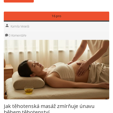
16 pro
Kamila Veselá
0 Komentáře
Jak těhotenská masáž zmírňuje únavu
během těhotenství