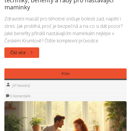
techniky, benefity a rady pro nastávající
maminky
Zdravotní masáž pro těhotné snižuje bolesti zad, napětí i
stres. Jak probíhá, proč je bezpečná a na co si dát pozor?
Jaké benefity přináší nastávajícím maminkám nejlépe v
Českém Krumlově? Čtěte komplexní průvodce.
Číst více
9 čec
Jiří Novotný
0 Komentáře