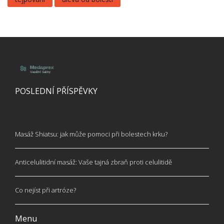
POSLEDNÍ PŘÍSPĚVKY
Masáž Shiatsu: jak může pomoci při bolestech krku?
Anticelulitidní masáž: Vaše tajná zbraň proti celulitidě
Co nejíst při artróze?
Menu