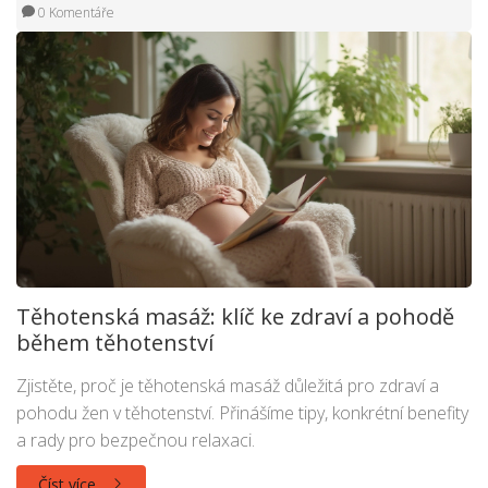
0 Komentáře
Těhotenská masáž: klíč ke zdraví a pohodě
během těhotenství
Zjistěte, proč je těhotenská masáž důležitá pro zdraví a
pohodu žen v těhotenství. Přinášíme tipy, konkrétní benefity
a rady pro bezpečnou relaxaci.
Číst více