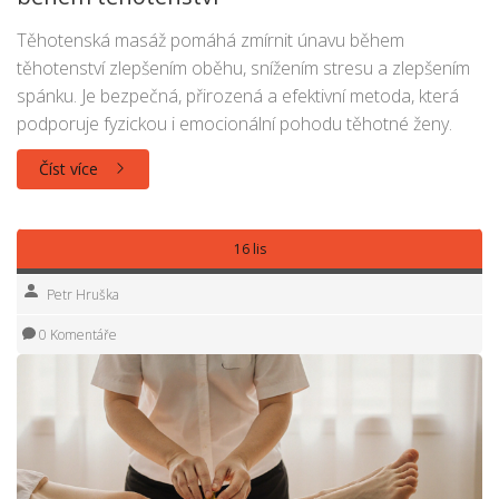
Těhotenská masáž pomáhá zmírnit únavu během
těhotenství zlepšením oběhu, snížením stresu a zlepšením
spánku. Je bezpečná, přirozená a efektivní metoda, která
podporuje fyzickou i emocionální pohodu těhotné ženy.
Číst více
16 lis
Petr Hruška
0 Komentáře