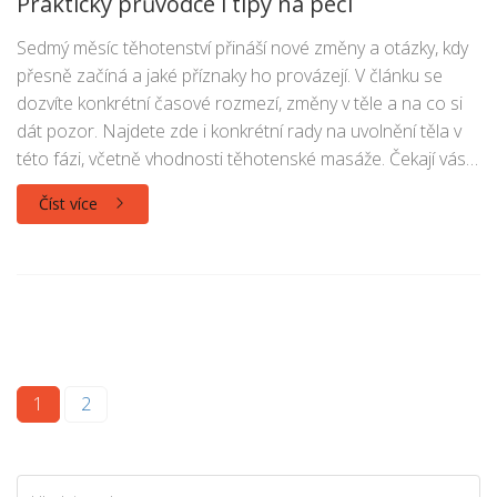
Praktický průvodce i tipy na péči
Sedmý měsíc těhotenství přináší nové změny a otázky, kdy
přesně začíná a jaké příznaky ho provázejí. V článku se
dozvíte konkrétní časové rozmezí, změny v těle a na co si
dát pozor. Najdete zde i konkrétní rady na uvolnění těla v
této fázi, včetně vhodnosti těhotenské masáže. Čekají vás i
tipy, jak si sedmý měsíc užít s větším pohodlím a méně
Číst více
starostmi.
1
2