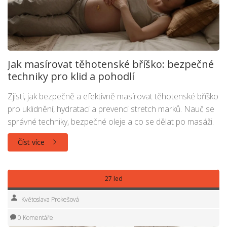
Jak masírovat těhotenské bříško: bezpečné
techniky pro klid a pohodlí
Zjisti, jak bezpečně a efektivně masírovat těhotenské bříško
pro uklidnění, hydrataci a prevenci stretch marků. Nauč se
správné techniky, bezpečné oleje a co se dělat po masáži.
Číst více
27 led
Květoslava Prokešová
0 Komentáře