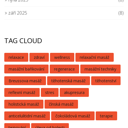
září 2025
(8)
TAG CLOUD
relaxace
zdraví
wellness
relaxační masáž
masážní baňkování
regenerace
masážní techniky
Breussova masáž
těhotenská masáž
těhotenství
reflexní masáž
stres
akupresura
holistická masáž
čínská masáž
anticelulitidní masáž
čokoládová masáž
terapie
tejpování
úleva od bolesti