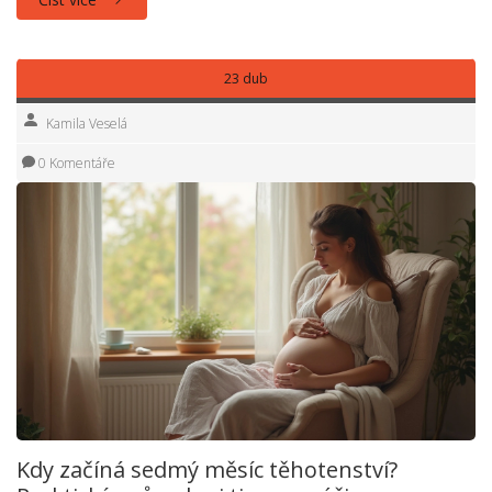
23 dub
Kamila Veselá
0 Komentáře
Kdy začíná sedmý měsíc těhotenství?