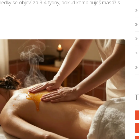
sledky se objeví za 3-4 týdny, pokud kombinuješ masáž s