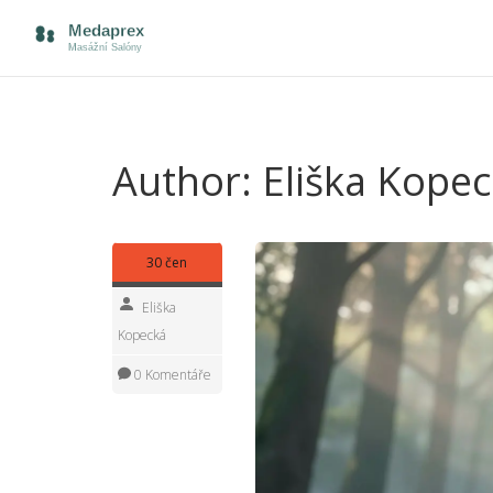
Author: Eliška Kope
30 čen
Eliška
Kopecká
0 Komentáře