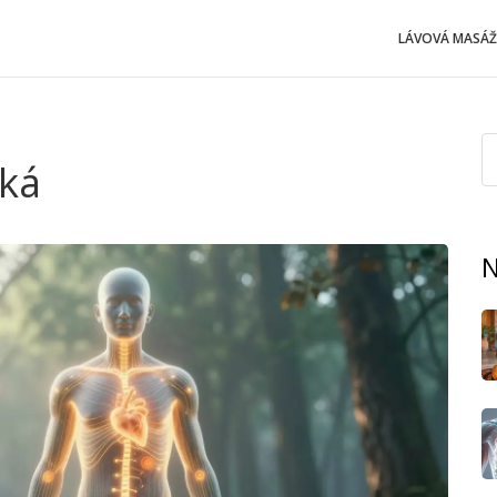
LÁVOVÁ MASÁŽ
cká
N