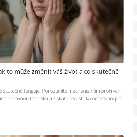
Jak to může změnit váš život a co skutečně
masáž skutečně funguje. Porozumíte mechanismům prokrvení
írat správnou techniku a získáte realistická očekávání pro