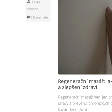
Eliška
Kopecká
0 Komentáře
Regenerační masáž: jak
a zlepšení zdraví
Regenerační masáž není jen pro
únavy a prevenci chronických bol
každodenní život.