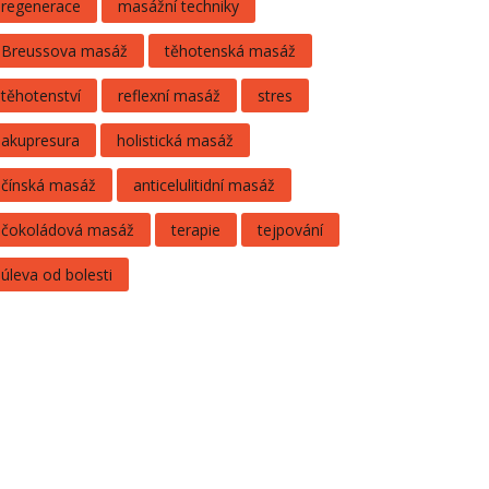
regenerace
masážní techniky
Breussova masáž
těhotenská masáž
těhotenství
reflexní masáž
stres
akupresura
holistická masáž
čínská masáž
anticelulitidní masáž
čokoládová masáž
terapie
tejpování
úleva od bolesti