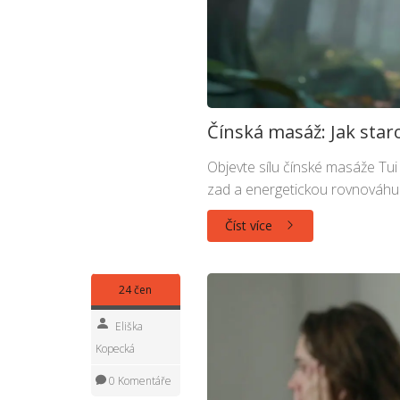
Čínská masáž: Jak sta
Objevte sílu čínské masáže Tui
zad a energetickou rovnováhu. 
Číst více
24 čen
Eliška
Kopecká
0 Komentáře