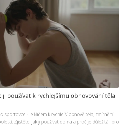
 ji používat k rychlejšímu obnovování těla
 sportovce - je klíčem k rychlejší obnově těla, zmírnění
estí. Zjistěte, jak ji používat doma a proč je důležitá i pro