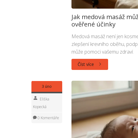
Jak medová masáž může 
ověřené účinky
Medová masáž není jen kosmet
zlepšení krevního oběhu, podpor
může pomoci vašemu zdraví.
Číst více
3 úno
Eliška
Kopecká
0 Komentáře