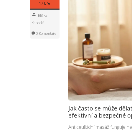
17 bře
Eliška
Kopecká
0 Komentáře
Jak často se může dělat
efektivní a bezpečné 
Anticeulitidní masáž funguje ne