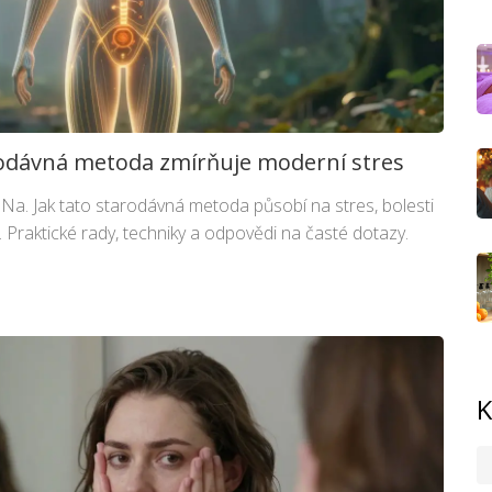
rodávná metoda zmírňuje moderní stres
 Na. Jak tato starodávná metoda působí na stres, bolesti
Praktické rady, techniky a odpovědi na časté dotazy.
K