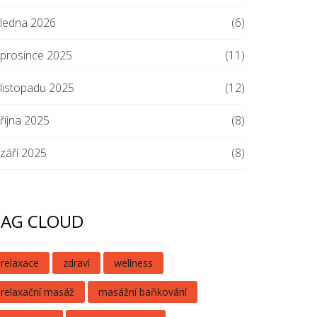
ledna 2026
(6)
prosince 2025
(11)
listopadu 2025
(12)
října 2025
(8)
září 2025
(8)
TAG CLOUD
relaxace
zdraví
wellness
relaxační masáž
masážní baňkování