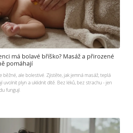
enci má bolavé bříško? Masáž a přirozené
ně pomáhají
běžné, ale bolestivé. Zjistěte, jak jemná masáž, teplá
volnit plyn a uklidnit dítě. Bez léků, bez strachu - jen
u fungují.