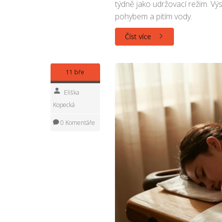
týdně jako udržovací režim. Vý
pohybem a pitím vody.
Číst více
11 bře
Eliška
Kopecká
0 Komentáře