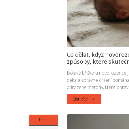
Co dělat, když novoroz
způsoby, které skuteč
Bolavé bříško u novorozence je 
deka a správné držení pomáhají u
přirozené metody, které opravd
Číst více
14 led