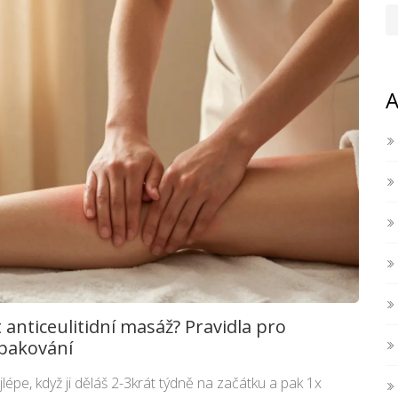
A
 anticeulitidní masáž? Pravidla pro
opakování
jlépe, když ji děláš 2-3krát týdně na začátku a pak 1x