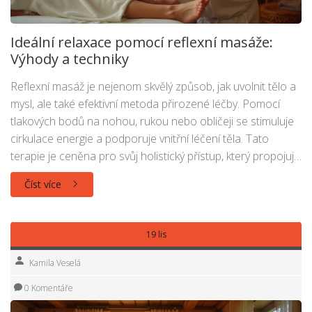
Ideální relaxace pomocí reflexní masáže:
Výhody a techniky
Reflexní masáž je nejenom skvělý způsob, jak uvolnit tělo a
mysl, ale také efektivní metoda přirozené léčby. Pomocí
tlakových bodů na nohou, rukou nebo obličeji se stimuluje
cirkulace energie a podporuje vnitřní léčení těla. Tato
terapie je ceněna pro svůj holistický přístup, který propojuje
fyzickou relaxaci s duševní rovnováhou. V článku se dozvíte
Číst více
o různorodých technikách reflexní masáže, jejích přínosech
a jak ji můžete zařadit do svého wellness režimu.
19 lis
Kamila Veselá
0 Komentáře