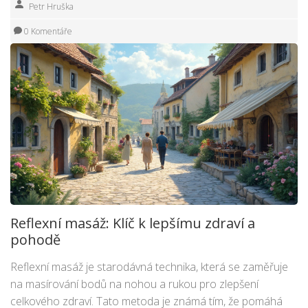
Petr Hruška
0 Komentáře
Reflexní masáž: Klíč k lepšímu zdraví a
pohodě
Reflexní masáž je starodávná technika, která se zaměřuje
na masírování bodů na nohou a rukou pro zlepšení
celkového zdraví. Tato metoda je známá tím, že pomáhá