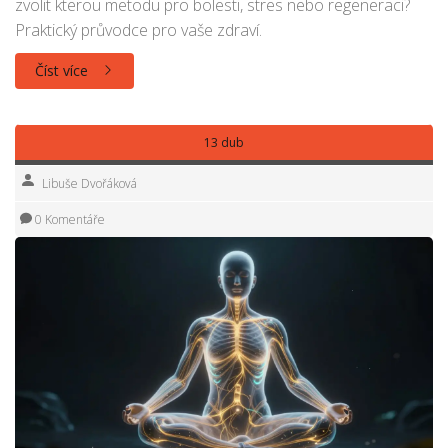
zvolit kterou metodu pro bolesti, stres nebo regeneraci?
Praktický průvodce pro vaše zdraví.
Číst více
13 dub
Libuše Dvořáková
0 Komentáře