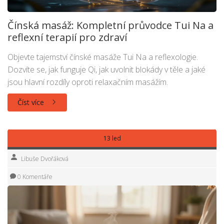
Čínská masáž: Kompletní průvodce Tui Na a
reflexní terapií pro zdraví
Objevte tajemství čínské masáže Tui Na a reflexologie.
Dozvíte se, jak funguje Qi, jak uvolnit blokády v těle a jaké
jsou hlavní rozdíly oproti relaxačním masážím.
Číst více
13 led
Libuše Dvořáková
0 Komentáře