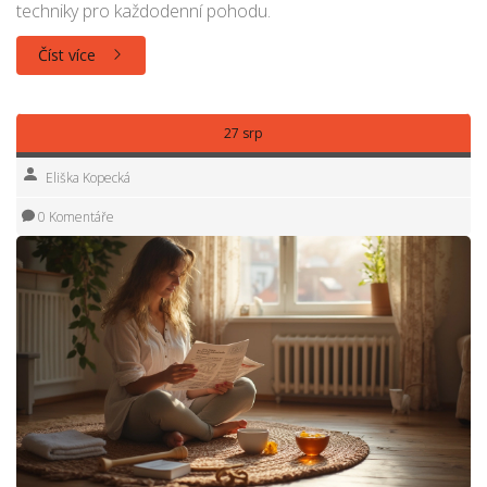
techniky pro každodenní pohodu.
Číst více
27 srp
Eliška Kopecká
0 Komentáře