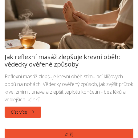
Jak reflexní masáž zlepšuje krevní oběh:
vědecky ověřené způsoby
Reflexní masáž zlepšuje krevní oběh stimulací klíčových
bodů na nohách. Vědecky ověřený způsob, jak zvýšit průtok
krve, zmírnit únava a zlepšit teplotu končetin - bez léků a
vedlejších účinků.
Číst více
21 říj