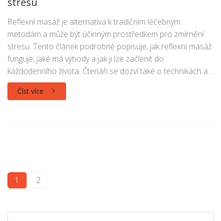
stresu
Reflexní masáž je alternativa k tradičním léčebným
metodám a může být účinným prostředkem pro zmírnění
stresu. Tento článek podrobně popisuje, jak reflexní masáž
funguje, jaké má výhody a jak ji lze začlenit do
každodenního života. Čtenáři se dozví také o technikách a
specificích této terapie.
Číst více
1
2