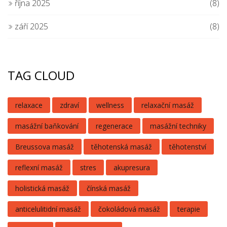
října 2025
(8)
září 2025
(8)
TAG CLOUD
relaxace
zdraví
wellness
relaxační masáž
masážní baňkování
regenerace
masážní techniky
Breussova masáž
těhotenská masáž
těhotenství
reflexní masáž
stres
akupresura
holistická masáž
čínská masáž
anticelulitidní masáž
čokoládová masáž
terapie