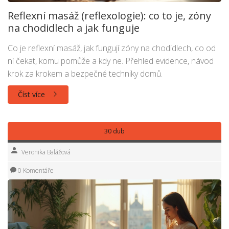
Reflexní masáž (reflexologie): co to je, zóny
na chodidlech a jak funguje
Co je reflexní masáž, jak fungují zóny na chodidlech, co od
ní čekat, komu pomůže a kdy ne. Přehled evidence, návod
krok za krokem a bezpečné techniky domů.
Číst více
30 dub
Veronika Balážová
0 Komentáře