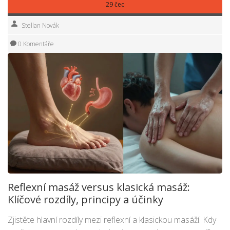
29 čec
Stellan Novák
0 Komentáře
Reflexní masáž versus klasická masáž:
Klíčové rozdíly, principy a účinky
Zjistěte hlavní rozdíly mezi reflexní a klasickou masáží. Kdy