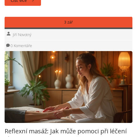
Číst více
fyzickou a duševní harmonii. Přečtěte si o pěti důvodech,
proč byste měli reflexní masáž alespoň jednou v životě
zažít.
3 zář
Jiří Novotný
0 Komentáře
Reflexní masáž: Jak může pomoci při léčení