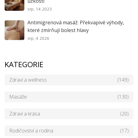
úzkosti
srp, 14 2023
Antimigrenová masáž: Překvapivé výhody,
které zmírňují bolest hlavy
srp, 4 2026
KATEGORIE
Zdraví a wellness
(149)
Masáže
(130)
Zdraví a krása
(20)
Rodičovství a rodina
(17)