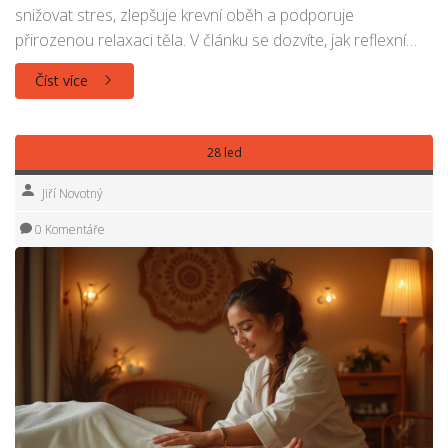
snižovat stres, zlepšuje krevní oběh a podporuje
přirozenou relaxaci těla. V článku se dozvíte, jak reflexní
masáž může mít pozitivní vliv na vaše zdraví a pohodu.
Číst více
Najdete zde také praktické tipy pro její využití v
každodenním životě. Připravte se na objevování světa
reflexní terapie a jejích benefitů.
28 led
Jiří Novotný
0 Komentáře