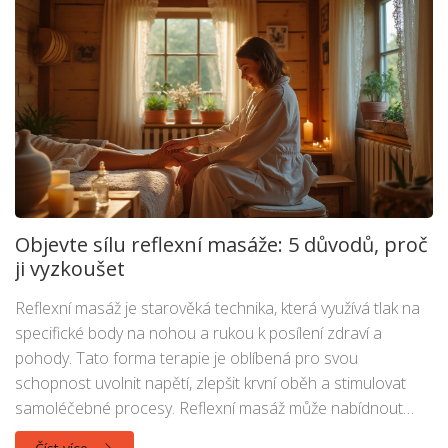
Objevte sílu reflexní masáže: 5 důvodů, proč
ji vyzkoušet
Reflexní masáž je starověká technika, která využívá tlak na
specifické body na nohou a rukou k posílení zdraví a
pohody. Tato forma terapie je oblíbená pro svou
schopnost uvolnit napětí, zlepšit krvní oběh a stimulovat
samoléčebné procesy. Reflexní masáž může nabídnout
úlevu od bolesti, snížení stresu a podpořit celkovou