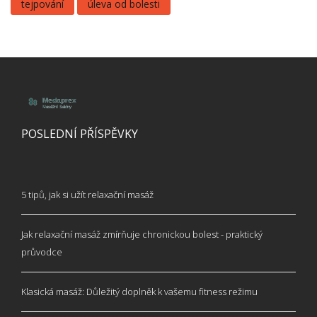
tejpování
úleva od bolesti
POSLEDNÍ PŘÍSPĚVKY
5 tipů, jak si užít relaxační masáž
Jak relaxační masáž zmírňuje chronickou bolest - praktický
průvodce
Klasická masáž: Důležitý doplněk k vašemu fitness režimu