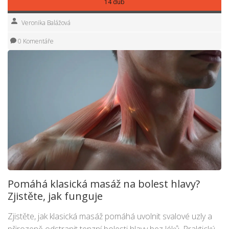
14 dub
Veronika Balážová
0 Komentáře
Pomáhá klasická masáž na bolest hlavy?
Zjistěte, jak funguje
Zjistěte, jak klasická masáž pomáhá uvolnit svalové uzly a
přirozeně odstranit tenzní bolesti hlavy bez léků. Praktický