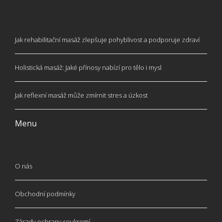
Jak rehabilitační masáž zlepšuje pohyblivost a podporuje zdraví
Holistická masáž: Jaké přínosy nabízí pro tělo i mysl
Jak reflexní masáž může zmírnit stres a úzkost
Menu
O nás
Obchodní podmínky
Zásady ochrany soukromí