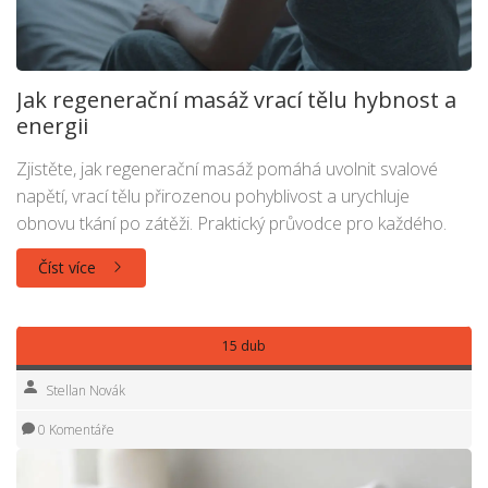
Jak regenerační masáž vrací tělu hybnost a
energii
Zjistěte, jak regenerační masáž pomáhá uvolnit svalové
napětí, vrací tělu přirozenou pohyblivost a urychluje
obnovu tkání po zátěži. Praktický průvodce pro každého.
Číst více
15 dub
Stellan Novák
0 Komentáře