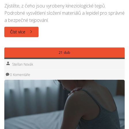
Zjistěte, z čeho jsou vyrobeny kineziologické tejpů.
Podrobné vysvětlení složení materiálů a lepidel pro správné
a bezpečné tejpování.
Číst více
21 dub
Stellan Novák
0 Komentáře