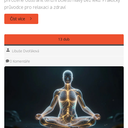
průvodce pro relaxaci a zdraví.
Číst více
13 dub
Libuše Dvořáková
0 Komentáře