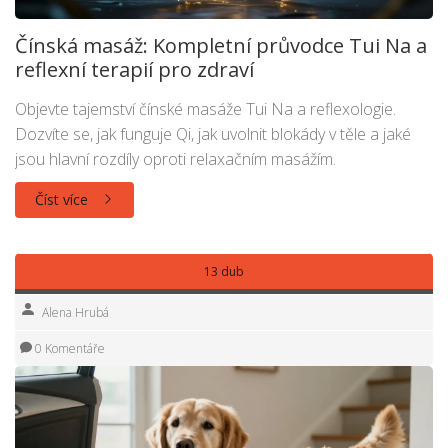
Čínská masáž: Kompletní průvodce Tui Na a
reflexní terapií pro zdraví
Objevte tajemství čínské masáže Tui Na a reflexologie.
Dozvíte se, jak funguje Qi, jak uvolnit blokády v těle a jaké
jsou hlavní rozdíly oproti relaxačním masážím.
Číst více
13 dub
Alena Hrubá
0 Komentáře