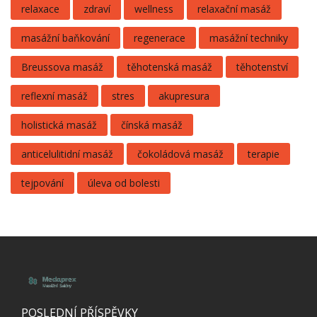
relaxace
zdraví
wellness
relaxační masáž
masážní baňkování
regenerace
masážní techniky
Breussova masáž
těhotenská masáž
těhotenství
reflexní masáž
stres
akupresura
holistická masáž
čínská masáž
anticelulitidní masáž
čokoládová masáž
terapie
tejpování
úleva od bolesti
POSLEDNÍ PŘÍSPĚVKY