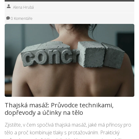
Alena Hrubá
0 Komentáře
Thajská masáž: Průvodce technikami,
dopřevody a účinky na tělo
Zjistěte, v čem spočívá thajská masáž, jaké má přínosy pro
tělo a proč kombinuje tlaky s protažováním. Praktický