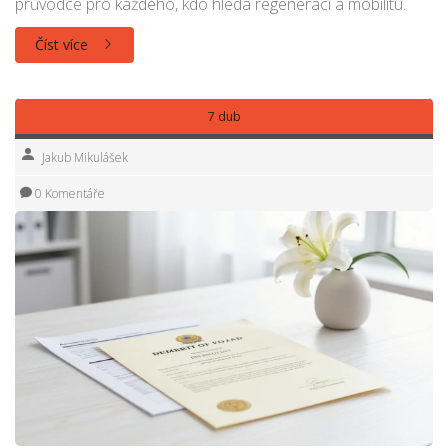
průvodce pro každého, kdo hledá regeneraci a mobilitu.
Číst více
7 dub
Jakub Mikulášek
0 Komentáře