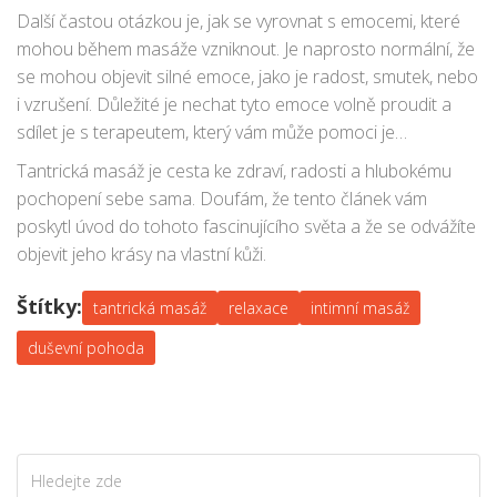
sexuální aktivita. Ačkoliv tantrická masáž zahrnuje masáž
Další častou otázkou je, jak se vyrovnat s emocemi, které
pohlavních orgánů, není jejím cílem dosáhnout sexuálního
mohou během masáže vzniknout. Je naprosto normální, že
uspokojení, ale spíše rozptýlit sexuální energii po celém těle
se mohou objevit silné emoce, jako je radost, smutek, nebo
a podporovat hlubší emocionální a duchovní spojení.
i vzrušení. Důležité je nechat tyto emoce volně proudit a
sdílet je s terapeutem, který vám může pomoci je
zpracovat.
Tantrická masáž je cesta ke zdraví, radosti a hlubokému
pochopení sebe sama. Doufám, že tento článek vám
poskytl úvod do tohoto fascinujícího světa a že se odvážíte
objevit jeho krásy na vlastní kůži.
Štítky:
tantrická masáž
relaxace
intimní masáž
duševní pohoda