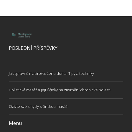
POSLEDNÍ PŘÍSPĚVKY
Jak správně masírovat ženu doma: Tipy a techniky
Holistická masáž a její účinky na zmírnění chronické bolesti
Oživte své smysly s čínskou masáží
Menu