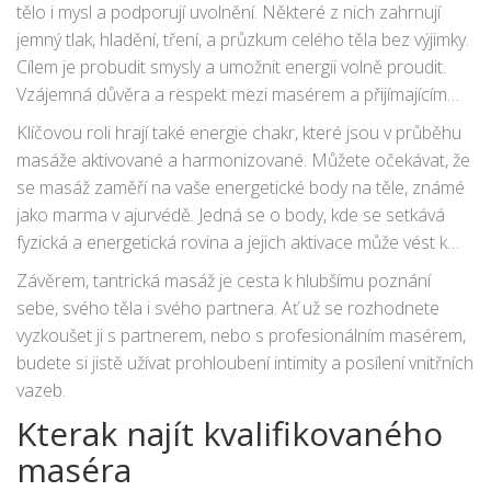
tělo i mysl a podporují uvolnění. Některé z nich zahrnují
jemný tlak, hladění, tření, a průzkum celého těla bez výjimky.
Cílem je probudit smysly a umožnit energii volně proudit.
Vzájemná důvěra a respekt mezi masérem a přijímajícím
jsou zásadní pro úspěch
terapie
.
Klíčovou roli hrají také energie chakr, které jsou v průběhu
masáže aktivované a harmonizované. Můžete očekávat, že
se masáž zaměří na vaše energetické body na těle, známé
jako marma v ajurvédě. Jedná se o body, kde se setkává
fyzická a energetická rovina a jejich aktivace může vést k
hlubokému uvolnění a regeneraci.
Závěrem, tantrická masáž je cesta k hlubšímu poznání
sebe, svého těla i svého partnera. Ať už se rozhodnete
vyzkoušet ji s partnerem, nebo s profesionálním masérem,
budete si jistě užívat prohloubení intimity a posílení vnitřních
vazeb.
Kterak najít kvalifikovaného
maséra