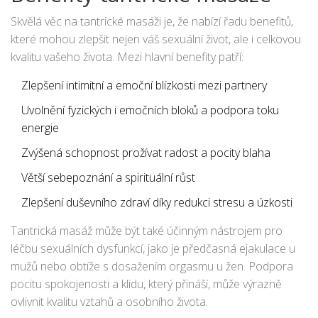
a duchem, nabízejí cestu pro objevování a léčení sebe
sama.
Skvělá věc na tantrické masáži je, že nabízí řadu benefitů,
které mohou zlepšit nejen váš sexuální život, ale i celkovou
kvalitu vašeho života. Mezi hlavní benefity patří:
Zlepšení intimitní a emoční blízkosti mezi partnery
Uvolnění fyzických i emočních bloků a podpora toku
energie
Zvýšená schopnost prožívat radost a pocity blaha
Větší sebepoznání a spirituální růst
Zlepšení duševního zdraví díky redukci stresu a úzkosti
Tantrická masáž může být také účinným nástrojem pro
léčbu sexuálních dysfunkcí, jako je předčasná ejakulace u
mužů nebo obtíže s dosažením orgasmu u žen. Podpora
pocitu spokojenosti a klidu, který přináší, může výrazně
ovlivnit kvalitu vztahů a osobního života.