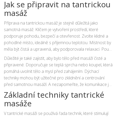
Jak se připravit na tantrickou
masáž
Příprava na tantrickou masáž je stejně důležitá jako
samotná masáž. Klíčem je vytvoření prostředí, které
podporuje pohodu, bezpečí a otevřenost. Zvolte klidné a
pohodlné místo, ideálně s příjemnou teplotou. Místnost by
měla být čistá a upravená, aby podporovala relaxaci. Použít
můžete svíčky, esenciální oleje nebo tichou, klidnou hudbu,
Důležité je také zajistit, aby bylo tělo před masáží čisté a
které pomohou nastavit atmosféru.
připravené. Doporučuje se teplá sprcha nebo koupel, která
pomáhá uvolnit tělo a mysl před zahájením. Dýchací
techniky mohou být užitečné pro zklidnění a centrování
před samotnou masáží. A nezapomeňte, že komunikace je
klíčem - diskutujte s masérem o vašich očekáváních,
Základní techniky tantrické
hranicích a případných obavách.
masáže
V tantrické masáži se používá řada technik, které stimulují