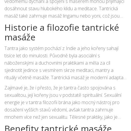
vědomému dýchání a spojení s masérem mohou přijímající
od stresu a napětí a navazuje hlubší spojení mezi masérem
dosáhnout stavu hlubokého klidu a meditace. Tantrická
a přijímajícím.
masáž také zahrnuje masáž lingamu nebo yoni, což jsou
sanskrtské výrazy pro mužské a ženské pohlavní orgány,
Historie a filozofie tantrické
respektive. Avšak tato část masáže není cíleně sexuální, ale
masáže
slouží k rozptýlení sexuální energie po celém těle.
Tantra jako systém pochází z Indie a jeho kořeny sahají
tisíce let do minulosti. Původně byla asociální s
náboženskými a duchovními praktikami a měla za cíl
sjednotit jedince s vesmírem skrze meditaci, mantry a
rituály včetně masáže. Tantrická masáž je moderní adaptací
těchto tradičních praktik a klade důraz na uzdravení, radost
Zajímavé je, že i přesto, že je tantra často spojována s
a oslavu těla jako nástroje pro duševní růst.
sexualitou, její kořeny jsou v podstatě spirituální. Sexuální
energie je v tantra filozofii brána jako mocný nástroj pro
dosažení vyšších stavů vědomí, avšak tantra zahrnuje
mnohem více než jen sexualitu. Tělesné praktiky, jako je
tantrická masáž, slouží k posílení tohoto spojení mezi tělem
Benefity tantrické masáže