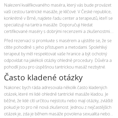
Nalezení kvalifikovaného maséra, který vás bude provázet
vaší cestou tantrické masáže, je klíčové. V České republice,
konkrétně v Brně, najdete řadu center a terapeutů, kteří se
specializují na tantra masáže. Doporučuji hledat
certifikované maséry s dobrými recenzemi a zkušenostmi.
Neváhejte se zeptat na jejich vzdělání a praxi v oblasti
Před rezervací si promluvte s masérem a ujistěte se, že se
tantra masáží.
cítíte pohodlně s jeho přístupem a metodami. Spolehlivý
terapeut by měl respektovat vaše hranice a být ochotný
odpovídat na jakékoli otázky ohledně procedury. Důvěra a
pohodlí jsou pro úspěšnou tantrickou masáž nezbytné.
Často kladené otázky
Nakonec bych ráda adresovala několik často kladených
otázek, které mi lidé ohledně tantrické masáže kladou. Je
běžné, že lidé cítí určitou nejistotu nebo mají otázky, zvláště
pokud je to pro ně nová zkušenost. Jednou z nejčastějších
otázek je, zda je během masáže povolena sexualita nebo