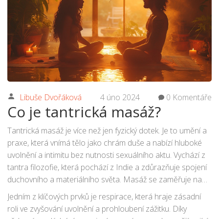
Libuše Dvořáková
4 úno 2024
0 Komentáře
Co je tantrická masáž?
Tantrická masáž je více než jen fyzický dotek. Je to umění a
praxe, která vnímá tělo jako chrám duše a nabízí hluboké
uvolnění a intimitu bez nutnosti sexuálního aktu. Vychází z
tantra filozofie, která pochází z Indie a zdůrazňuje spojení
duchovního a materiálního světa. Masáž se zaměřuje na
uvolnění fyzických i emocionálních bloků a povzbuzuje k
Jedním z klíčových prvků je respirace, která hraje zásadní
proudění energie po celém těle pomocí specifických
roli ve zvyšování uvolnění a prohloubení zážitku. Díky
technik a rituálů. Umožňuje celkovou relaxaci, osvobození