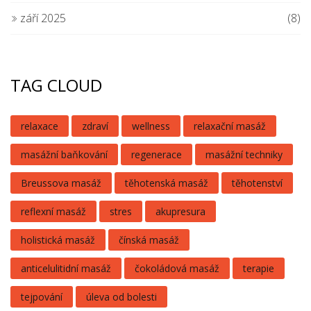
září 2025
(8)
TAG CLOUD
relaxace
zdraví
wellness
relaxační masáž
masážní baňkování
regenerace
masážní techniky
Breussova masáž
těhotenská masáž
těhotenství
reflexní masáž
stres
akupresura
holistická masáž
čínská masáž
anticelulitidní masáž
čokoládová masáž
terapie
tejpování
úleva od bolesti