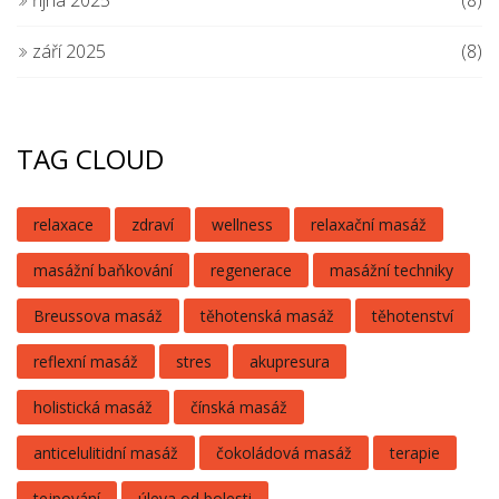
října 2025
(8)
září 2025
(8)
TAG CLOUD
relaxace
zdraví
wellness
relaxační masáž
masážní baňkování
regenerace
masážní techniky
Breussova masáž
těhotenská masáž
těhotenství
reflexní masáž
stres
akupresura
holistická masáž
čínská masáž
anticelulitidní masáž
čokoládová masáž
terapie
tejpování
úleva od bolesti