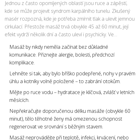
bedra a nohy. Právě nohy jsou u většiny maminek
Jednou z často opomíjených oblastí jsou ruce a zápěstí,
obrovským tématem – otoky dokážou pěkně znepříjemnit
kde se může projevit syndrom karpálního tunelu. Zkušený
život, zvlášť v horkých letních dnech, kdy už i žabky škrtí.
masér rozpozná, kde je potřeba zmírnit tlak a ulevit jemnou
Jemná lymfatická masáž dokáže přispět k lepšímu odtoku
cirkulací. Přestože masáž trvá obvykle 45 až 60 minut, její
lymfy, ale zároveň nikdy nesmí být příliš silná, aby
efekt vydrží několik dní a často uleví i psychicky. Ve
nerozbouřila krevní oběh příliš rychle.
statistické studii Ústavu pro matku a dítě (2023) téměř 90 %
Masáž by nikdy neměla začínat bez důkladné
žen uvedlo, že jim masáž pomohla rychleji usnout a snížila
komunikace. Přiznejte alergie, bolesti, předchozí
vnímání stresu během celého týdne. K tomu samozřejmě
komplikace.
přispívá i pečlivý výběr olejů – ideální jsou neutrální rostlinné
oleje bez aromaterapických složek, protože vůně, která
Lehněte si tak, aby bylo bříško podepřené, nohy v pravém
vám voněla v lednu, může být v červenci nesnesitelně silná.
úhlu a kotníky volně položené – to zabrání otokům.
Mějte po ruce vodu – hydratace je klíčová, zvlášť v letních
měsících.
Nepřekračujte doporučenou délku masáže (obvykle 60
minut), tělo těhotné ženy má omezenou schopnost
regenerovat ve srovnání s běžným stavem.
Masáž neprovádějte při teplotě, infekci, krvácení, nebo