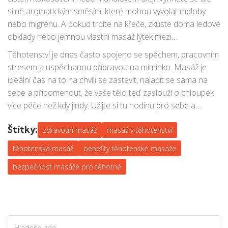
Některá města, včetně Prahy, Brna nebo i Českého
silně aromatickým směsím, které mohou vyvolat mdloby
Krumlova, už mají masérky specializující se pouze na
nebo migrénu. A pokud trpíte na křeče, zkuste doma ledové
těhotné a poporodní období.
obklady nebo jemnou vlastní masáž lýtek mezi
profesionálními sezeními – nikdy ale nevyměňujte
Těhotenství je dnes často spojeno se spěchem, pracovním
odborníka za domácí masáž v akutní bolesti!
stresem a uspěchanou přípravou na miminko. Masáž je
ideální čas na to na chvíli se zastavit, naladit se sama na
sebe a připomenout, že vaše tělo teď zaslouží o chloupek
více péče než kdy jindy. Užijte si tu hodinu pro sebe a
nebojte se říct masérce přesně, co vás trápí – i když je to
Štítky:
něco, co vás jinak „trapně“ mrzí zmínit. Zdravotní masáž
zdravotní masáž
masáž v těhotenství
není slabost, ale vaše malá osobní investice do
těhotenská masáž
benefity těhotenské masáže
pohodovějšího mateřství. Tělo vám to sakra poděkuje – a
bezpečnost masáže pro těhotné
když to zvládne vaše skřípnutá bedra, zvládnete to i vy 😊.