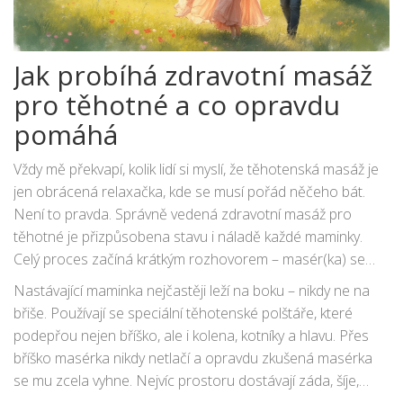
Jak probíhá zdravotní masáž
pro těhotné a co opravdu
pomáhá
Vždy mě překvapí, kolik lidí si myslí, že těhotenská masáž je
jen obrácená relaxačka, kde se musí pořád něčeho bát.
Není to pravda. Správně vedená zdravotní masáž pro
těhotné je přizpůsobena stavu i náladě každé maminky.
Celý proces začíná krátkým rozhovorem – masér(ka) se
ptá, jak těhotenství probíhá, kde cítíte největší bolest, jestli
Nastávající maminka nejčastěji leží na boku – nikdy ne na
jsou komplikace a na co se zaměřit.
břiše. Používají se speciální těhotenské polštáře, které
podepřou nejen bříško, ale i kolena, kotníky a hlavu. Přes
bříško masérka nikdy netlačí a opravdu zkušená masérka
se mu zcela vyhne. Nejvíc prostoru dostávají záda, šíje,