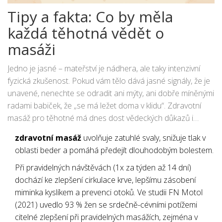
Tipy a fakta: Co by měla
každá těhotná vědět o
masáži
Jedno je jasné – mateřství je nádhera, ale taky intenzivní
fyzická zkušenost. Pokud vám tělo dává jasné signály, že je
unavené, nenechte se odradit ani mýty, ani dobře míněnými
radami babiček, že „se má ležet doma v klidu“. Zdravotní
masáž pro těhotné má dnes dost vědeckých důkazů i
praktických zkušeností, které potvrzují, že je prospěšná –
zdravotní masáž
uvolňuje zatuhlé svaly, snižuje tlak v
stačí vědět jak na to.
oblasti beder a pomáhá předejít dlouhodobým bolestem.
Při pravidelných návštěvách (1x za týden až 14 dní)
dochází ke zlepšení cirkulace krve, lepšímu zásobení
miminka kyslíkem a prevenci otoků. Ve studii FN Motol
(2021) uvedlo 93 % žen se srdečně-cévními potížemi
citelné zlepšení při pravidelných masážích, zejména v