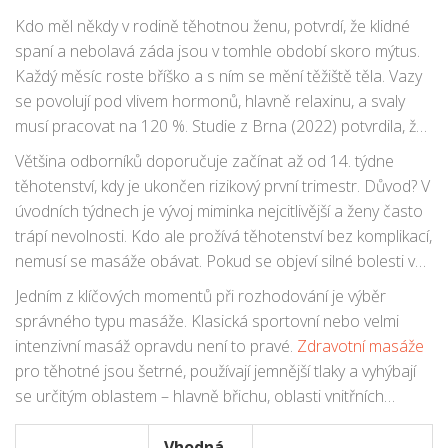
pod rukama zkušených porodních babiček. Dnes máme
Kdo měl někdy v rodině těhotnou ženu, potvrdí, že klidné
přístup k medicínským datům, zkušeným masérům a
spaní a nebolavá záda jsou v tomhle období skoro mýtus.
chceme nejen bezpečí, ale i opravdovou úlevu. Nad
Každý měsíc roste bříško a s ním se mění těžiště těla. Vazy
zdravotní masáží pro těhotné pořád visí pár otázek: Je
se povolují pod vlivem hormonů, hlavně relaxinu, a svaly
opravdu bezpečná? Pomáhá? A jak poznat, že ji člověk
musí pracovat na 120 %. Studie z Brna (2022) potvrdila, že
vybírá správně?
87 % těhotných žen hlásí chronické bolesti zad už od
Většina odborníků doporučuje začínat až od 14. týdne
druhého trimestru. Není divu, že masáž se dostává do
těhotenství, kdy je ukončen rizikový první trimestr. Důvod? V
popředí zájmu. Není to ale jen o bolestech zad. Časté jsou
úvodních týdnech je vývoj miminka nejcitlivější a ženy často
otoky nohou (edémy), napětí ramen, pálení v kříži nebo
trápí nevolnosti. Kdo ale prožívá těhotenství bez komplikací,
křeče v lýtkách. Zdravotní masáž si poradí přesně s těmito
nemusí se masáže obávat. Pokud se objeví silné bolesti v
potížemi, když je správně vedená.
podbřišku, krvácení nebo máte rizikové těhotenství, patří
Jedním z klíčových momentů při rozhodování je výběr
rozhodovací právo gynekologovi. Vždy – i při sebemenší
správného typu masáže. Klasická sportovní nebo velmi
nejistotě – je lepší si nechat doporučit vhodného maséra
intenzivní masáž opravdu není to pravé.
Zdravotní masáže
přímo od lékaře, nebo alespoň požádat o jeho souhlas.
pro těhotné jsou šetrné, používají jemnější tlaky a vyhýbají
se určitým oblastem – hlavně břichu, oblasti vnitřních
kotníků a některým bodům podél páteře. Pro srovnání
uvádím krátkou tabulku běžných a kontraindikovaných
Vhodná