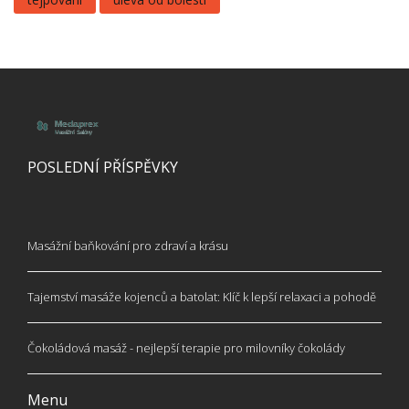
POSLEDNÍ PŘÍSPĚVKY
Masážní baňkování pro zdraví a krásu
Tajemství masáže kojenců a batolat: Klíč k lepší relaxaci a pohodě
Čokoládová masáž - nejlepší terapie pro milovníky čokolády
Menu