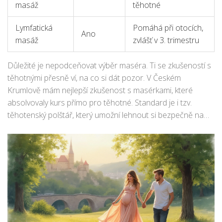
masáž
těhotné
Lymfatická
Pomáhá při otocích,
Ano
masáž
zvlášť v 3. trimestru
Důležité je nepodceňovat výběr maséra. Ti se zkušeností s
těhotnými přesně ví, na co si dát pozor. V Českém
Krumlově mám nejlepší zkušenost s masérkami, které
absolvovaly kurs přímo pro těhotné. Standard je i tzv.
těhotenský polštář, který umožní lehnout si bezpečně na
bok a úplně uvolnit bedra i bříško.