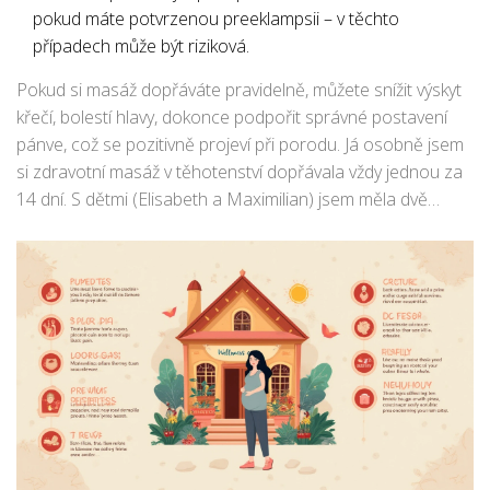
pokud máte potvrzenou preeklampsii – v těchto
případech může být riziková.
Pokud si masáž dopřáváte pravidelně, můžete snížit výskyt
křečí, bolestí hlavy, dokonce podpořit správné postavení
pánve, což se pozitivně projeví při porodu. Já osobně jsem
si zdravotní masáž v těhotenství dopřávala vždy jednou za
14 dní. S dětmi (Elisabeth a Maximilian) jsem měla dvě
úplně rozdílná těhotenství, ale u obou byly masáže
obrovskou úlevou, která mě doslova vrátila do života. A
někdy i Jirka záviděl, že nepřešel pod ruce těhotenské
masérky on sám!