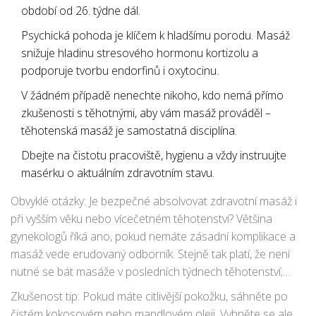
období od 26. týdne dál.
Psychická pohoda je klíčem k hladšímu porodu. Masáž
snižuje hladinu stresového hormonu kortizolu a
podporuje tvorbu endorfinů i oxytocinu.
V žádném případě nenechte nikoho, kdo nemá přímo
zkušenosti s těhotnými, aby vám masáž prováděl –
těhotenská masáž je samostatná disciplína.
Dbejte na čistotu pracoviště, hygienu a vždy instruujte
masérku o aktuálním zdravotním stavu.
Obvyklé otázky: Je bezpečné absolvovat zdravotní masáž i
při vyšším věku nebo vícečetném těhotenství? Většina
gynekologů říká ano, pokud nemáte zásadní komplikace a
masáž vede erudovaný odborník. Stejně tak platí, že není
nutné se bát masáže v posledních týdnech těhotenství;
někdy dokonce masérky přípravnou „masáž na porod“
Zkušenost tip: Pokud máte citlivější pokožku, sáhněte po
doporučují k uvolnění svalů a snížení úzkosti z termínu.
čistém kokosovém nebo mandlovém oleji. Vyhněte se ale