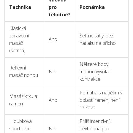
masážních technik během těhotenství:
Technika
pro
Poznámka
těhotné?
Klasická
zdravotní
Šetrné tahy, bez
Ano
masáž
nátlaku na břicho
(šetrná)
Některé body
Reflexní
Ne
mohou vyvolat
masáž nohou
kontrakce
Pomáhá s napětím v
Masáž krku a
Ano
oblasti ramen, není
ramen
riziková
Hloubková
Příliš intenzivní,
sportovní
Ne
nevhodná pro