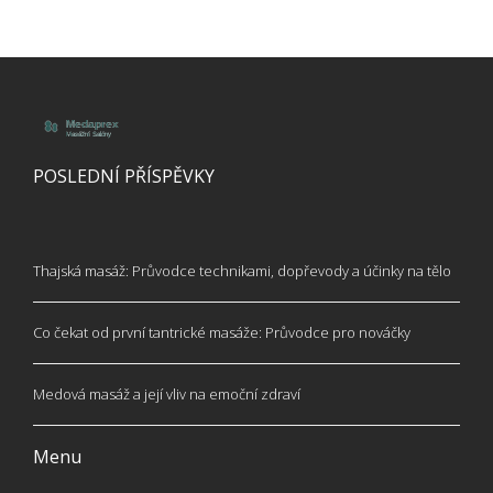
POSLEDNÍ PŘÍSPĚVKY
Thajská masáž: Průvodce technikami, dopřevody a účinky na tělo
Co čekat od první tantrické masáže: Průvodce pro nováčky
Medová masáž a její vliv na emoční zdraví
Menu