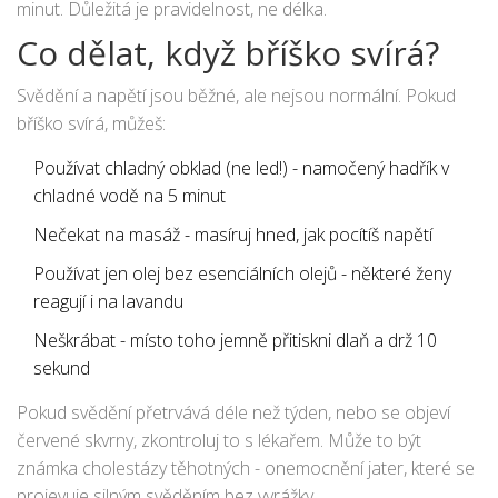
minut. Důležitá je pravidelnost, ne délka.
Co dělat, když bříško svírá?
Svědění a napětí jsou běžné, ale nejsou normální. Pokud
bříško svírá, můžeš:
Používat chladný obklad (ne led!) - namočený hadřík v
chladné vodě na 5 minut
Nečekat na masáž - masíruj hned, jak pocítíš napětí
Používat jen olej bez esenciálních olejů - některé ženy
reagují i na lavandu
Neškrábat - místo toho jemně přitiskni dlaň a drž 10
sekund
Pokud svědění přetrvává déle než týden, nebo se objeví
červené skvrny, zkontroluj to s lékařem. Může to být
známka cholestázy těhotných - onemocnění jater, které se
projevuje silným svěděním bez vyrážky.