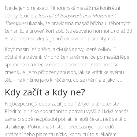
Nejde jen o relaxaci. Těhotenská masáž má konkrétní
účinky. Studie z
Journal of Bodywork and Movement
Therapies
ukázaly, že pravidelná masáž břicha u těhotných
žen snižuje úroveň kortizolu (stresového hormonu) o až 30
%. Zároveň se zlepšuje průtok krve do placenty, což
podporuje vývoj plodu. Navíc pomáhá předcházet stretch
Když masíruješ bříško, aktivuješ nervy, které ovlivňují i
markům - ne proto, že by „vyhladila“ kůži, ale protože
dýchání a trávení. Mnoho žen si všimne, že po masáži lépe
zlepšuje její pružnost a hydrataci.
spí, méně má křečí v nohou a dokonce i nevolnost se
zmenšuje. Je to přirozený způsob, jak se vrátit ke svému
tělu - ne k němu jako k něčemu, co se mění, ale jako k
něčemu, co potřebuje péči.
Kdy začít a kdy ne?
Nejbezpečnější doba začít je po 12. týdnu těhotenství.
Předtím je riziko spontánního potratu vyšší, a i když masáž
sama o sobě nezpůsobí potrat, je lepší čekat, než se tělo
stabilizuje. Pokud máš historii předčasných porodů,
krvácení nebo placentu nízko, konzultuj to s lékařem.