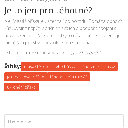
Je to jen pro těhotné?
Ne. Masáž bříška je užitečná i po porodu. Pomáhá obnovit
kůži, uvolnit napětí v břišních svalích a podpořit spojení s
novorozencem. Některé matky to dělají i během kojení - jen
mírnějšími pohyby a bez oleje, jen s rukama.
Je to nejkrásnější způsob, jak říct:
„Jsi v bezpečí.“
Štítky:
masáž těhotenského bříška
těhotenská masáž
jak masírovat bříško
těhotenství a masáž
uklidnění bříška