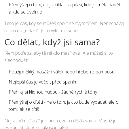
Přemýšlej o tom, co jsi cítila - zapiš si, kde jsi měla napětí
a kde se uvolnilo
Toto je čas, kdy se můžeš spojit se svým tělem. Nenechávej
to jen na „dělání“. Je to výlet do sebe.
Co dělat, když jsi sama?
Není potřeba, aby tě někdo masíroval. Ale můžeš si to
zjednodušit:
Použij měkký masážní válek nebo hřeben z bambusu
Nejlepší čas je večer, před spaním
Přehraj si klidnou hudbu - žádné rychlé tóny
Přemýšlej o dítěti - ne o tom, jak to bude vypadat, ale o
tom, jak se cítíš
Nejsi „přímočará“ jen proto, že to děláš sama. Masáž je
osobní rituál. A rituály jsou silné.