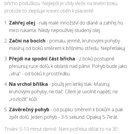
břicho poduškou. Nejlepší je vždy vleže na levém boku,
protože to zlepšuje krevní oběh k placentě.
Zahřej olej
- nalij malé množství do dlaně a zahřej ho
mezi rukama. Nikdy nepoužívej studený olej.
Začni na bocích
- pomalu, jemně, kruhovými pohyby
masíruj od boků směrem k břišnímu středu. Nepřetlakuj.
Přejdi na spodní část břicha
- z boků postupně
přesunuj ruce dolů, k oblasti nad pánví. Pohyb bude jako
„vlna“ - od boků k prostředku.
Na vrchol bříška
- použij jen lehký tlak. Masíruj
kruhovými pohyby, ne tlač. Cílem je uvolnit napětí, ne
„rozložit“ kůži.
Závěrečný pohyb
- od pupku směrem k bokům a pak
zpět dolů. Jeden pohyb - 3-5 sekund. Opakuj 5-7krát.
Trvání: 5-10 minut denně. Není potřeba dělat to na 30