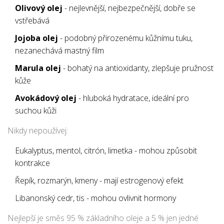
Olivový olej
- nejlevnější, nejbezpečnější, dobře se
vstřebává
Jojoba olej
- podobný přirozenému kůžnímu tuku,
nezanechává mastný film
Marula olej
- bohatý na antioxidanty, zlepšuje pružnost
kůže
Avokádový olej
- hluboká hydratace, ideální pro
suchou kůži
Nikdy nepoužívej:
Eukalyptus, mentol, citrón, limetka - mohou způsobit
kontrakce
Řepík, rozmarýn, kmeny - mají estrogenový efekt
Libanonský cedr, tis - mohou ovlivnit hormony
Nejlepší je směs 95 % základního oleje a 5 % jen jedné