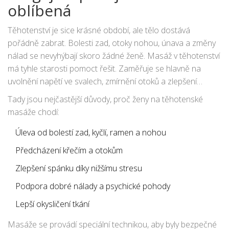
oblíbená
Těhotenství je sice krásné období, ale tělo dostává
pořádně zabrat. Bolesti zad, otoky nohou, únava a změny
nálad se nevyhýbají skoro žádné ženě. Masáž v těhotenství
má tyhle starosti pomoct řešit. Zaměřuje se hlavně na
uvolnění napětí ve svalech, zmírnění otoků a zlepšení
průtoku lymfy i krve. Zajímavé je, že v severní Evropě
Tady jsou nejčastější důvody, proč ženy na těhotenské
dostanou maminky během těhotenství průměrně až šest
masáže chodí:
masáží hrazených pojišťovnou. Zájem roste i u nás a není
se čemu divit.
Úleva od bolestí zad, kyčlí, ramen a nohou
Předcházení křečím a otokům
Zlepšení spánku díky nižšímu stresu
Podpora dobré nálady a psychické pohody
Lepší okysličení tkání
Masáže se provádí speciální technikou, aby byly bezpečné