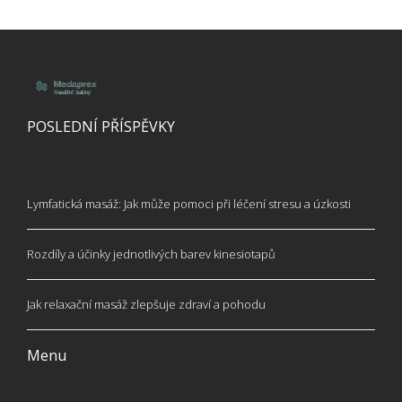
POSLEDNÍ PŘÍSPĚVKY
Lymfatická masáž: Jak může pomoci při léčení stresu a úzkosti
Rozdíly a účinky jednotlivých barev kinesiotapů
Jak relaxační masáž zlepšuje zdraví a pohodu
Menu