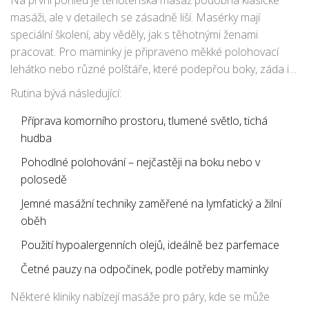
Na první pohled je těhotenská masáž podobná klasické
masáži, ale v detailech se zásadně liší. Masérky mají
speciální školení, aby věděly, jak s těhotnými ženami
pracovat. Pro maminky je připraveno měkké polohovací
lehátko nebo různé polštáře, které podepřou boky, záda i
bříško. Zkušená masérka nikdy netlačí na břicho ani
Rutina bývá následující:
nepoužívá hluboký tlak v oblasti kříže. Místo toho soustředí
pohyby na záda, nohy, šíji a paže – přesně podle toho, co
Příprava komorního prostoru, tlumené světlo, tichá
danou ženu trápí a co si přeje.
hudba
Pohodlné polohování – nejčastěji na boku nebo v
polosedě
Jemné masážní techniky zaměřené na lymfatický a žilní
oběh
Použití hypoalergenních olejů, ideálně bez parfemace
Četné pauzy na odpočinek, podle potřeby maminky
Některé kliniky nabízejí masáže pro páry, kde se může