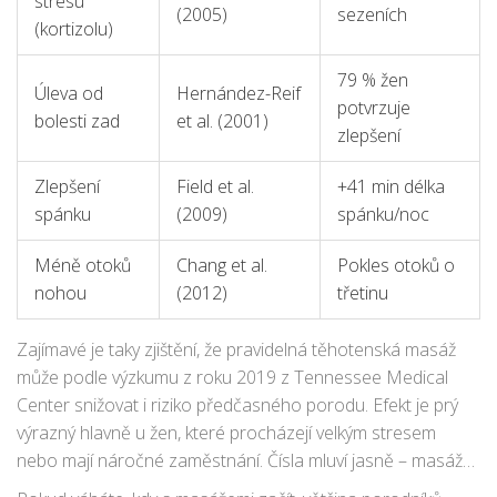
stresu
(2005)
sezeních
(kortizolu)
79 % žen
Úleva od
Hernández-Reif
potvrzuje
bolesti zad
et al. (2001)
zlepšení
Zlepšení
Field et al.
+41 min délka
spánku
(2009)
spánku/noc
Méně otoků
Chang et al.
Pokles otoků o
nohou
(2012)
třetinu
Zajímavé je taky zjištění, že pravidelná těhotenská masáž
může podle výzkumu z roku 2019 z Tennessee Medical
Center snižovat i riziko předčasného porodu. Efekt je prý
výrazný hlavně u žen, které procházejí velkým stresem
nebo mají náročné zaměstnání. Čísla mluví jasně – masáž
tu není jen na parádu, ale má zdravotní výsledky.