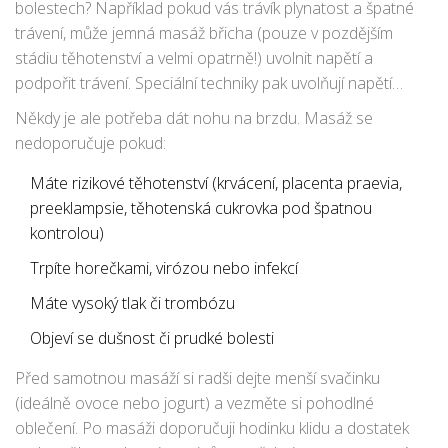
bolestech? Například pokud vás trávík plynatost a špatné
trávení, může jemná masáž břicha (pouze v pozdějším
stádiu těhotenství a velmi opatrně!) uvolnit napětí a
podpořit trávení. Speciální techniky pak uvolňují napětí
karpálních tunelů, které trápí zápěstí hlavně v posledním
Někdy je ale potřeba dát nohu na brzdu. Masáž se
trimestru.
nedoporučuje pokud:
Máte rizikové těhotenství (krvácení, placenta praevia,
preeklampsie, těhotenská cukrovka pod špatnou
kontrolou)
Trpíte horečkami, virózou nebo infekcí
Máte vysoký tlak či trombózu
Objeví se dušnost či prudké bolesti
Před samotnou masáží si radši dejte menší svačinku
(ideálně ovoce nebo jogurt) a vezměte si pohodlné
oblečení. Po masáži doporučuji hodinku klidu a dostatek