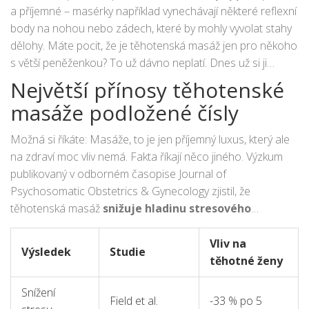
a příjemné – masérky například vynechávají některé reflexní
body na nohou nebo zádech, které by mohly vyvolat stahy
dělohy. Máte pocit, že je těhotenská masáž jen pro někoho
s větší peněženkou? To už dávno neplatí. Dnes už si ji
snadno může dovolit skoro každá žena alespoň párkrát za
Největší přínosy těhotenské
těhotenství.
masáže podložené čísly
Možná si říkáte: Masáže, to je jen příjemný luxus, který ale
na zdraví moc vliv nemá. Fakta říkají něco jiného. Výzkum
publikovaný v odborném časopise Journal of
Psychosomatic Obstetrics & Gynecology zjistil, že
těhotenská masáž
snižuje hladinu stresového
hormonu kortizolu až o 33 %
už po pěti sezeních. To
uvolnění není jen pocit, ale skutečná změna v těle.
Vliv na
Výsledek
Studie
těhotné ženy
Snížení
Field et al.
-33 % po 5