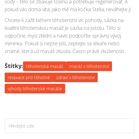
vody – tělo se zbavuje toxinů a potřebuje regenerovat. A
pokud vás doma vítá, jako mě má kočka Stella, neváhejte ji
pohladit – dotek dělá zázraky nejen pro maminky, ale i pro
Chcete-li zažít během těhotenství víc pohody, sázka na
chlupatá zvířata.
kvalitní těhotenskou masáž je sázka na jistotu. Tělo si
odpočine, mysl zklidní a navíc podpoříte správný vývoj
miminka. Pokud si nejste jisti, zeptejte se lékaře nebo
známé, která už masáž zkusila. Často právě zkušenosti
ostatních dokážou rozptýlit poslední zbytky nejistoty – a
Štítky:
připravit na relax, který si po právu zasloužíte.
těhotenská masáž
masáž v těhotenství
relaxace pro těhotné
zdraví v těhotenství
výhody těhotenské masáže