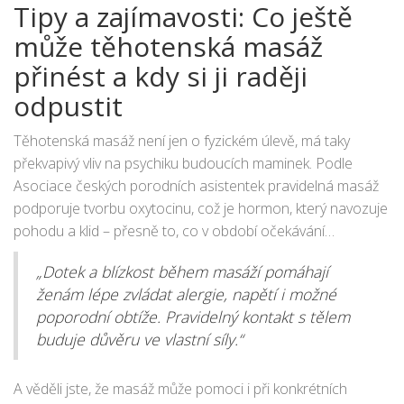
Tipy a zajímavosti: Co ještě
může těhotenská masáž
přinést a kdy si ji raději
odpustit
Těhotenská masáž není jen o fyzickém úlevě, má taky
překvapivý vliv na psychiku budoucích maminek. Podle
Asociace českých porodních asistentek pravidelná masáž
podporuje tvorbu oxytocinu, což je hormon, který navozuje
pohodu a klid – přesně to, co v období očekávání
potřebujete. U řady žen masáže pomáhají odbourávat
„Dotek a blízkost během masáží pomáhají
obavy z porodu a posilují jejich vnímání vlastního těla.
ženám lépe zvládat alergie, napětí i možné
Respektovaná dulka Tereza Stillerová dokonce říká:
poporodní obtíže. Pravidelný kontakt s tělem
buduje důvěru ve vlastní síly.“
A věděli jste, že masáž může pomoci i při konkrétních