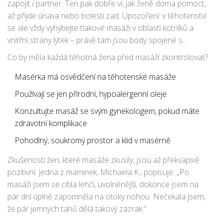
zapojit i partner. Ten pak dobře ví, jak ženě doma pomoct,
až přijde únava nebo bolesti zad. Upozoření: v těhotenství
se ale vždy vyhýbejte tlakové masáži v oblasti kotníků a
vnitřní strany lýtek – právě tam jsou body spojené s
vyvoláním kontrakcí.
Co by měla každá těhotná žena před masáží zkontrolovat?
Masérka má osvědčení na těhotenské masáže
Používají se jen přírodní, hypoalergenní oleje
Konzultujte masáž se svým gynekologem, pokud máte
zdravotní komplikace
Pohodlný, soukromý prostor a klid v masérně
Zkušenosti žen, které masáže zkusily, jsou až překvapivě
pozitivní. Jedna z maminek, Michaela K., popisuje: „Po
masáži jsem se cítila lehčí, uvolněnější, dokonce jsem na
pár dní úplně zapomněla na otoky nohou. Nečekala jsem,
že pár jemných tahů dělá takový zázrak.“