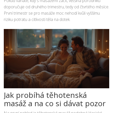
Pokud váháte, kdy s masážemi začít, většina porodníků
doporučuje od druhého trimestru, tedy od čtvrtého měsíce.
První trimestr se pro masáže moc nehodí kvůli vyššímu
riziku potratu a citlivosti těla na dotek.
Jak probíhá těhotenská
masáž a na co si dávat pozor