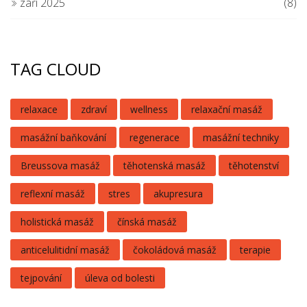
září 2025
(8)
TAG CLOUD
relaxace
zdraví
wellness
relaxační masáž
masážní baňkování
regenerace
masážní techniky
Breussova masáž
těhotenská masáž
těhotenství
reflexní masáž
stres
akupresura
holistická masáž
čínská masáž
anticelulitidní masáž
čokoládová masáž
terapie
tejpování
úleva od bolesti