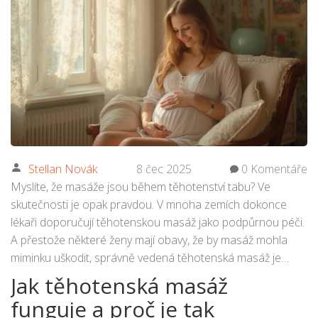
Stellan Novák
8 čec 2025
0 Komentáře
Myslíte, že masáže jsou během těhotenství tabu? Ve
skutečnosti je opak pravdou. V mnoha zemích dokonce
lékaři doporučují těhotenskou masáž jako podpůrnou péči.
A přestože některé ženy mají obavy, že by masáž mohla
miminku uškodit, správně vedená těhotenská masáž je
bezpečná a může přinést spoustu úlevy i radosti – nejen
Jak těhotenská masáž
budoucí mamince, ale taky jejímu okolí.
funguje a proč je tak