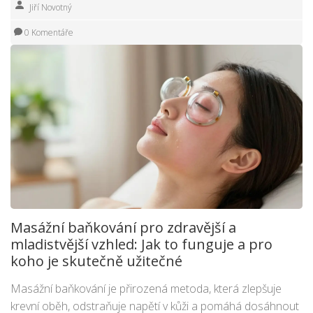
Jiří Novotný
0 Komentáře
Masážní baňkování pro zdravější a
mladistvější vzhled: Jak to funguje a pro
koho je skutečně užitečné
Masážní baňkování je přirozená metoda, která zlepšuje
krevní oběh, odstraňuje napětí v kůži a pomáhá dosáhnout