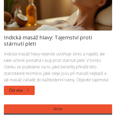
Indická masáž hlavy: Tajemství proti
stárnutí pleti
Indická masáž hlavy nejenže uvolňuje stres a napětí, ale
také účinně pomáhá v boji proti stárnutí pleti. V tomto
článku se podíváme na to, jaké benefity přináší této
starodávné technice, jaké oleje jsou při masáži nejlepší a
jak masáž zařadit do každodenní rutiny. Objevíte tajemství
mladistvé a zdravé pokožky, které je ukryté v doteku prstů.
Číst více
26 čec