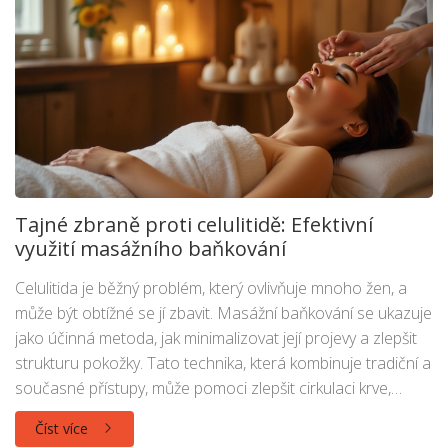
Tajné zbraně proti celulitidě: Efektivní
využití masážního baňkování
Celulitida je běžný problém, který ovlivňuje mnoho žen, a
může být obtížné se jí zbavit. Masážní baňkování se ukazuje
jako účinná metoda, jak minimalizovat její projevy a zlepšit
strukturu pokožky. Tato technika, která kombinuje tradiční a
současné přístupy, může pomoci zlepšit cirkulaci krve,
podpořit detoxikaci a vyhladit pokožku. V článku se dozvíte,
Číst více
jak správně používat baňkování a jaké další tipy a triky