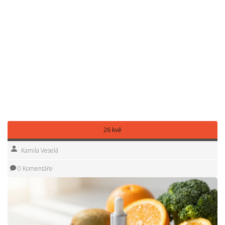
dodají pokožce živiny a zklidní podráždění. Stačí pár
ingrediencí z domácí spíže a trocha trpělivosti.
Nezapomínejte – zdraví a krása jdou ruku v ruce, a vy jim
můžete jít naproti jednoduše z domova. Vyberte si techniku,
která vám sedne, zařaďte ji do své rutiny a sledujte, jak se
vaše pleť proměňuje. Nemusíte být expert ani trávit hodiny
v salonu – stačí začít a nenechat se odradit prvními pokusy.
Krásná a hladká pokožka je dostupná každému, stačí málo
a výsledky přijdou samy.
26 kvě
Kamila Veselá
0 Komentáře