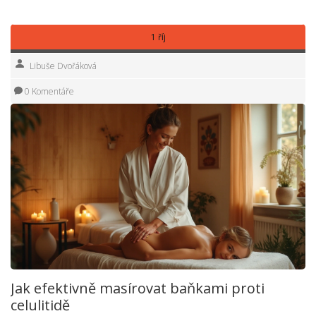
můžete přidat do své kosmetické rutiny.
1 říj
Libuše Dvořáková
0 Komentáře
Jak efektivně masírovat baňkami proti
celulitidě