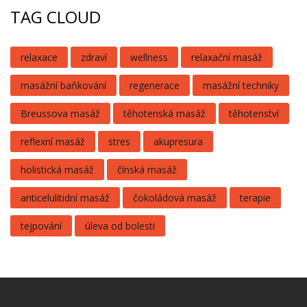
TAG CLOUD
relaxace
zdraví
wellness
relaxační masáž
masážní baňkování
regenerace
masážní techniky
Breussova masáž
těhotenská masáž
těhotenství
reflexní masáž
stres
akupresura
holistická masáž
čínská masáž
anticelulitidní masáž
čokoládová masáž
terapie
tejpování
úleva od bolesti