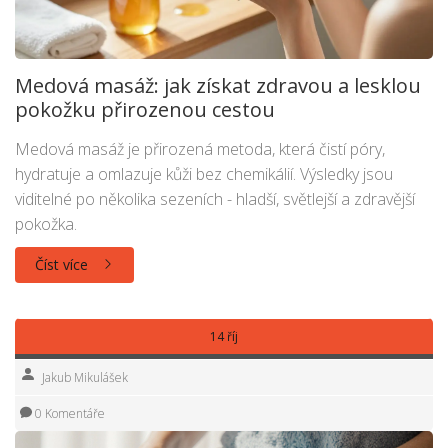
Medová masáž: jak získat zdravou a lesklou
pokožku přirozenou cestou
Medová masáž je přirozená metoda, která čistí póry,
hydratuje a omlazuje kůži bez chemikálií. Výsledky jsou
viditelné po několika sezeních - hladší, světlejší a zdravější
pokožka.
Číst více
14 říj
Jakub Mikulášek
0 Komentáře