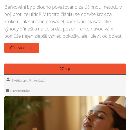
Baňkování bylo dlouho považováno za účinnou metodu v
boji proti celulitidě. V tomto článku se dozvíte krok za
krokem, jak správně provádět baňkovací masáž, jaké
výhody přináší a na co si dát pozor. Tento návod vám
pomůže nejen zlepšit vzhled pokožky, ale i ulevit od bolesti
svalů. Přečtěte si praktické tipy a zajímavosti o baňkování a
Číst více
objevte novou cestu k hladší pokožce.
27 srp
Květoslava Prokešová
0 Komentáře