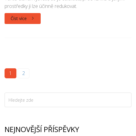
prostředky ji lze účinně redukovat.
Číst více
1
2
NEJNOVĚJŠÍ PŘÍSPĚVKY