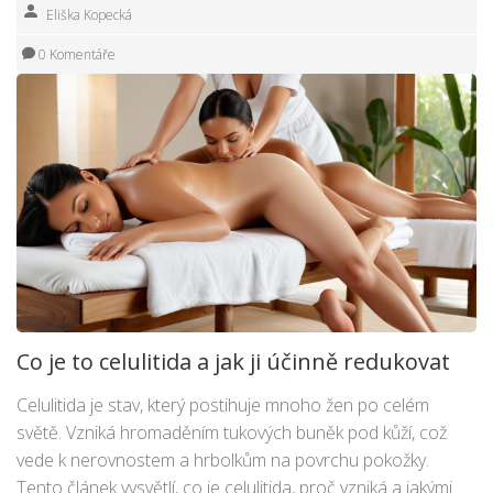
Eliška Kopecká
0 Komentáře
Co je to celulitida a jak ji účinně redukovat
Celulitida je stav, který postihuje mnoho žen po celém
světě. Vzniká hromaděním tukových buněk pod kůží, což
vede k nerovnostem a hrbolkům na povrchu pokožky.
Tento článek vysvětlí, co je celulitida, proč vzniká a jakými