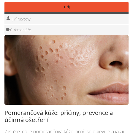
1 říj
Jiří Novotný
0 Komentáře
Pomerančová kůže: příčiny, prevence a
účinná ošetření
Zjistěte, co je pomerančová kůže, proč se objevuje a jak ji