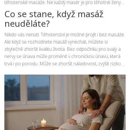
těhotenské masáže. Ne každý masér je pro těhotné ženy
vyškolený. Hledejte certifikace jako „Prenatal Massage
Co se stane, když masáž
Therapist“ nebo „Těhotenská masáž - vzdělávání podle
neuděláte?
Národní asociace těhotenské masáže“.
Nikdo vás nenutí. Těhotenství je možné projít i bez masáže.
Ale když se rozhodnete masáž vynechat, můžete si
zbytečně zhoršit kvalitu života. Bez odpočinku pro svaly a
nervy se únava může proměnit v chronickou únavu, která
trvá i po porodu. Může se zhoršit náladovost, zvýšit riziko
závratí, a můžete se cítit více znechuceni než výrazně
unaveni. Masáž není „pomoc“ - je to investice do vaší
pohody. A když se cítíte lépe, lépe se staráte o dítě. Nejde
jen o vás - jde o to, jak se cítíte, když se na dítě díváte.