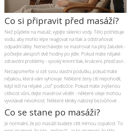
Co si připravit před masáží?
Než půjdete na masáž, vypijte sklenici vody. Tělo potřebuje
vodu, aby mohlo lépe reagovat na tlak a odstraňovat
odpadní látky. Nenechávejte se masírovat na plný žaludek -
počkejte alespoň dvě hodiny po jídle. Pokud máte nějaké
zdravotní problémy - vysoký krevní tlak, krvácení, předčasný
porod - informujte maséra před začátkem. Masér by měl
Nezapomeňte si vzít svou vlastní podušku, pokud máte
mít seznam otázek, které vás zeptají na zdravotní stav - to
nějakou, která vám vyhovuje. Některé ženy cítí nepohodlí,
je znamení profesionálního přístupu.
když leží na nějaké „cizí“ podložce. Pokud máte zvýšenou
citlivost vůní, dejte masérovi vědět - některé oleje mohou
vyvolávat nevolnost. Některé kliniky nabízejí bezvůňové
základní oleje - to je ideální volba pro první setkání.
Co se stane po masáži?
Je normální, že po masáži budete cítit mírnou ospalost. To
není znamení, že jste „zničená“ - je to znamení, že tělo