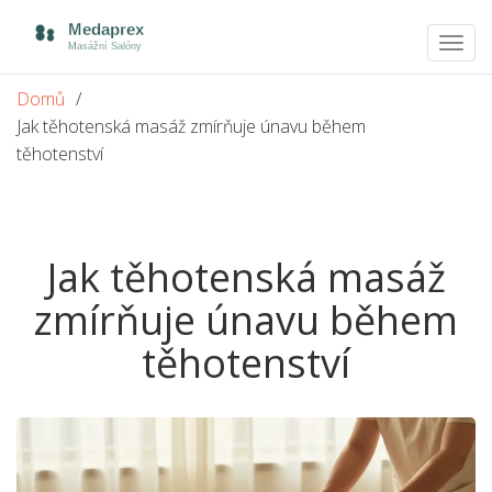
Zobra
navig
Domů
Jak těhotenská masáž zmírňuje únavu během
těhotenství
Jak těhotenská masáž
zmírňuje únavu během
těhotenství