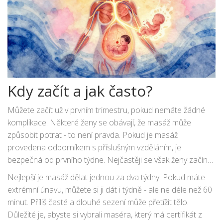
Kdy začít a jak často?
Můžete začít už v prvním trimestru, pokud nemáte žádné
komplikace. Některé ženy se obávají, že masáž může
způsobit potrat - to není pravda. Pokud je masáž
provedena odborníkem s příslušným vzděláním, je
bezpečná od prvního týdne. Nejčastěji se však ženy začínají
vracet k masáži ve druhém trimestru, kdy únavu cítí
Nejlepší je masáž dělat jednou za dva týdny. Pokud máte
nejintenzivněji.
extrémní únavu, můžete si ji dát i týdně - ale ne déle než 60
minut. Příliš časté a dlouhé sezení může přetížit tělo.
Důležité je, abyste si vybrali maséra, který má certifikát z