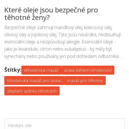
náhrada profesionální, ale může být skvělým doplňkem a
Které oleje jsou bezpečné pro
způsobem, jak se spojit s partnerem.
těhotné ženy?
Bezpečné oleje zahrnují mandlový olej, kokosový olej,
olivový olej a jojobový olej. Tyto jsou neutrální, neobsahují
esenciální oleje a nezpůsobují alergie. Esenciální oleje -
jako je levandule, citron nebo eukalyptus - by měly být
vynechány nebo používány jen pod dohledem odborníka.
Některé esenciální oleje mohou ovlivňovat hormony nebo
Štítky:
vyvolávat nevolnost.
těhotenská masáž
únavu během těhotenství
těhotenská masáž pro únavu
masáž pro těhotné
zlepšení spánku těhotných