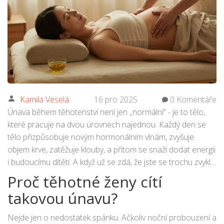
Kamila Veselá
16 pro 2025
0 Komentáře
Únava během těhotenství není jen „normální“ - je to tělo,
které pracuje na dvou úrovnech najednou. Každý den se
tělo přizpůsobuje novým hormonálním vlnám, zvyšuje
objem krve, zatěžuje klouby, a přitom se snaží dodat energii
i budoucímu dítěti. A když už se zdá, že jste se trochu zvykli
na tuhle novou realitu, přijde další trimestr - a s ním další
Proč těhotné ženy cítí
vlna vyčerpání. Mnoho těhotných žen si myslí, že musí
takovou únavu?
přežít únavu sama, ale není to pravda. Těhotenská masáž
není luxus. Je to jedna z nejúčinnějších přirozených metod,
Nejde jen o nedostatek spánku. Ačkoliv noční probouzení a