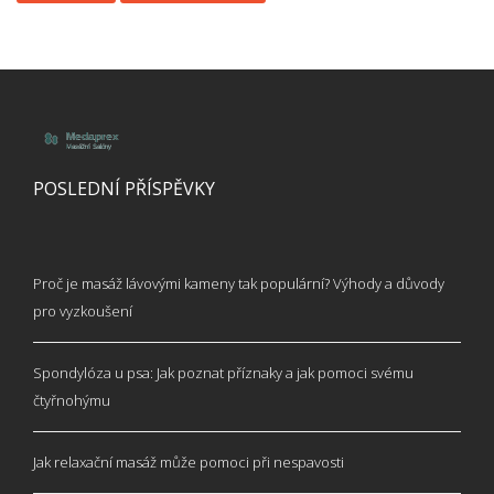
POSLEDNÍ PŘÍSPĚVKY
Proč je masáž lávovými kameny tak populární? Výhody a důvody
pro vyzkoušení
Spondylóza u psa: Jak poznat příznaky a jak pomoci svému
čtyřnohýmu
Jak relaxační masáž může pomoci při nespavosti