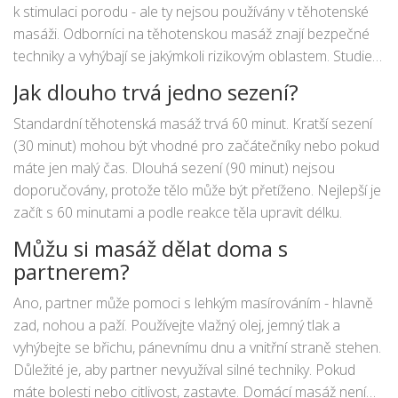
k stimulaci porodu - ale ty nejsou používány v těhotenské
masáži. Odborníci na těhotenskou masáž znají bezpečné
techniky a vyhýbají se jakýmkoli rizikovým oblastem. Studie
zahrnující tisíce těhotných žen neprokázaly žádný vztah
Jak dlouho trvá jedno sezení?
mezi těhotenskou masáží a předčasným porodem.
Standardní těhotenská masáž trvá 60 minut. Kratší sezení
(30 minut) mohou být vhodné pro začátečníky nebo pokud
máte jen malý čas. Dlouhá sezení (90 minut) nejsou
doporučovány, protože tělo může být přetíženo. Nejlepší je
začít s 60 minutami a podle reakce těla upravit délku.
Můžu si masáž dělat doma s
partnerem?
Ano, partner může pomoci s lehkým masírováním - hlavně
zad, nohou a paží. Používejte vlažný olej, jemný tlak a
vyhýbejte se břichu, pánevnímu dnu a vnitřní straně stehen.
Důležité je, aby partner nevyužíval silné techniky. Pokud
máte bolesti nebo citlivost, zastavte. Domácí masáž není