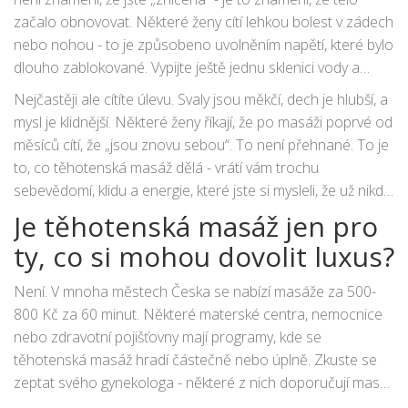
začalo obnovovat. Některé ženy cítí lehkou bolest v zádech
nebo nohou - to je způsobeno uvolněním napětí, které bylo
dlouho zablokované. Vypijte ještě jednu sklenici vody a
odpočiňte si. Pokud se cítíte zle - závratě, nevolnost, bolest
Nejčastěji ale cítíte úlevu. Svaly jsou měkčí, dech je hlubší, a
hlavy - okamžitě kontaktujte svého lékaře. To je vzácné, ale
mysl je klidnější. Některé ženy říkají, že po masáži poprvé od
důležité.
měsíců cítí, že „jsou znovu sebou“. To není přehnané. To je
to, co těhotenská masáž dělá - vrátí vám trochu
sebevědomí, klidu a energie, které jste si mysleli, že už nikdy
nezískáte.
Je těhotenská masáž jen pro
ty, co si mohou dovolit luxus?
Není. V mnoha městech Česka se nabízí masáže za 500-
800 Kč za 60 minut. Některé materské centra, nemocnice
nebo zdravotní pojišťovny mají programy, kde se
těhotenská masáž hradí částečně nebo úplně. Zkuste se
zeptat svého gynekologa - některé z nich doporučují masáž
jako součást podpory těhotenství. Některé ženy se spojí