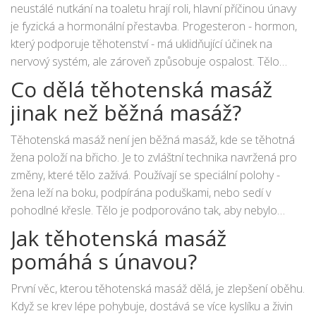
jak obnovit energii, uvolnit napětí a zlepšit celkový pocit
neustálé nutkání na toaletu hrají roli, hlavní příčinou únavy
pohody.
je fyzická a hormonální přestavba. Progesteron - hormon,
který podporuje těhotenství - má uklidňující účinek na
nervový systém, ale zároveň způsobuje ospalost. Tělo
vytváří přibližně 50 % více krve, aby mohlo napájet plod, což
Co dělá těhotenská masáž
zatěžuje srdce a cévy. Kromě toho se tělo snaží udržet
jinak než běžná masáž?
stabilní teplotu, zvětšuje se děloha, což tlačí na plicní a
trávicí orgány, a klouby se uvolňují kvůli hormonu relaxinu.
Těhotenská masáž není jen běžná masáž, kde se těhotná
Všechno toto vyžaduje energii. A když tělo nezíská dostatek
žena položí na břicho. Je to zvláštní technika navržená pro
odpočinku, doplňku minerálů nebo podpory, únava se
změny, které tělo zažívá. Používají se speciální polohy -
může změnit v chronickou vyčerpanost.
žena leží na boku, podpírána poduškami, nebo sedí v
pohodlné křesle. Tělo je podporováno tak, aby nebylo
vystaveno tlaku na břicho ani na žíly. Masér používá
Jak těhotenská masáž
jemnější tlak než při klasické masáži, zaměřuje se na oblasti,
pomáhá s únavou?
které nejvíce přetěžuje těhotenství: zadní část nohou,
bederní oblast, ramena a krk. Důležité je, že masáž
První věc, kterou těhotenská masáž dělá, je zlepšení oběhu.
nepoužívá silné techniky nebo hluboké tlaky na břicho,
Když se krev lépe pohybuje, dostává se více kyslíku a živin