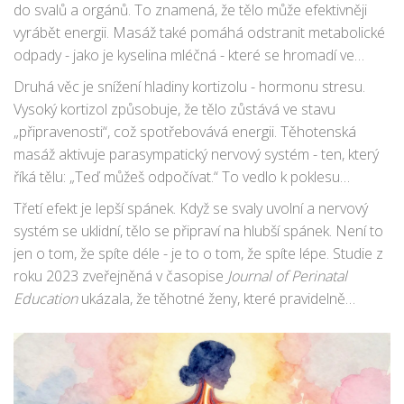
pánevní dno nebo mezi nohama - tyto oblasti jsou citlivé a
do svalů a orgánů. To znamená, že tělo může efektivněji
mohou vyvolat nežádoucí reakce.
vyrábět energii. Masáž také pomáhá odstranit metabolické
odpady - jako je kyselina mléčná - které se hromadí ve
svalové tkáni a způsobují bolest a tíhu. Když tyto látky zmizí,
Druhá věc je snížení hladiny kortizolu - hormonu stresu.
svaly se uvolňují, a s nimi i pocit těžkosti, který často
Vysoký kortizol způsobuje, že tělo zůstává ve stavu
přechází v únavu.
„připravenosti“, což spotřebovává energii. Těhotenská
masáž aktivuje parasympatický nervový systém - ten, který
říká tělu: „Teď můžeš odpočívat.“ To vedlo k poklesu
kortizolu a nárůstu serotoninu a dopaminu - hormonů
Třetí efekt je lepší spánek. Když se svaly uvolní a nervový
štěstí a klidu. Mnoho těhotných žen popisuje, že po masáži
systém se uklidní, tělo se připraví na hlubší spánek. Není to
cítí „tichý klid“ - jako by se jejich mysl zastavila na pár hodin.
jen o tom, že spíte déle - je to o tom, že spíte lépe. Studie z
roku 2023 zveřejněná v časopise
Journal of Perinatal
Education
ukázala, že těhotné ženy, které pravidelně
dostávaly těhotenskou masáž, hlásily o 40 % lepší kvalitu
spánku po šesti týdnech.