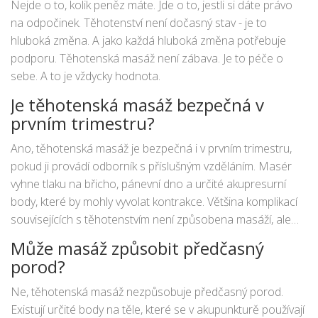
Nejde o to, kolik peněz máte. Jde o to, jestli si dáte právo
do skupin a objednávají masáže společně - cena se tak
na odpočinek. Těhotenství není dočasný stav - je to
snižuje. A pokud si nemůžete dovolit profesionální masáž,
hluboká změna. A jako každá hluboká změna potřebuje
můžete se naučit základní techniky od partnera. Lehké
podporu. Těhotenská masáž není zábava. Je to péče o
masírování zad, nohou a paží s použitím vlažného oleje
sebe. A to je vždycky hodnota.
může mít podobný efekt - jen pomalejší a méně hluboký.
Je těhotenská masáž bezpečná v
prvním trimestru?
Ano, těhotenská masáž je bezpečná i v prvním trimestru,
pokud ji provádí odborník s příslušným vzděláním. Masér
vyhne tlaku na břicho, pánevní dno a určité akupresurní
body, které by mohly vyvolat kontrakce. Většina komplikací
souvisejících s těhotenstvím není způsobena masáží, ale
zdravotními problémy. Pokud máte krvácení, předčasný
Může masáž způsobit předčasný
porod nebo vysoký krevní tlak, informujte maséra před
porod?
sezením.
Ne, těhotenská masáž nezpůsobuje předčasný porod.
Existují určité body na těle, které se v akupunkturě používají