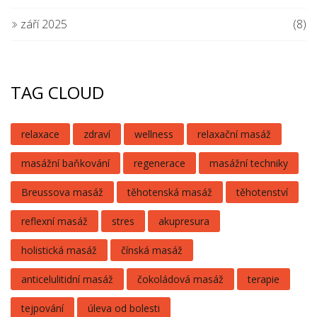
září 2025
(8)
TAG CLOUD
relaxace
zdraví
wellness
relaxační masáž
masážní baňkování
regenerace
masážní techniky
Breussova masáž
těhotenská masáž
těhotenství
reflexní masáž
stres
akupresura
holistická masáž
čínská masáž
anticelulitidní masáž
čokoládová masáž
terapie
tejpování
úleva od bolesti