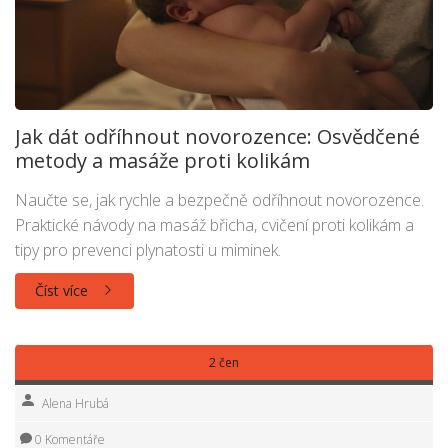
Jak dát odříhnout novorozence: Osvědčené
metody a masáže proti kolikám
Naučte se, jak rychle a bezpečně odříhnout novorozence.
Praktické návody na masáž břicha, cvičení proti kolikám a
tipy pro prevenci plynatosti u miminek.
Číst více
2 čen
Alena Hrubá
0 Komentáře