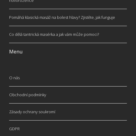
novorozence
Pomáhá klasická masáž na bolest hlavy? Zjistěte, jak funguje
Co dělá tantrická masérka a jak vám může pomoci?
Menu
O nás
Obchodní podmínky
Zásady ochrany soukromí
GDPR