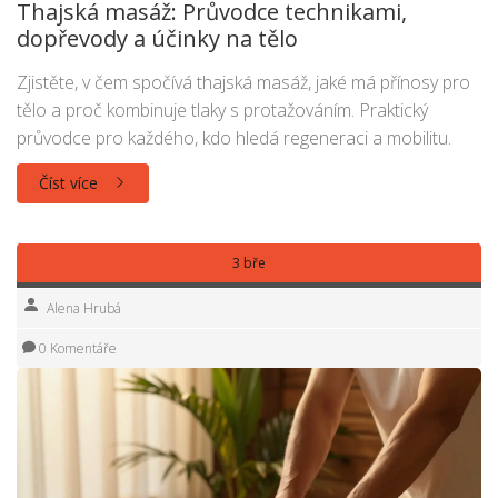
Thajská masáž: Průvodce technikami,
dopřevody a účinky na tělo
Zjistěte, v čem spočívá thajská masáž, jaké má přínosy pro
tělo a proč kombinuje tlaky s protažováním. Praktický
průvodce pro každého, kdo hledá regeneraci a mobilitu.
Číst více
3 bře
Alena Hrubá
0 Komentáře