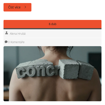
Číst více
8 dub
Alena Hrubá
0 Komentáře