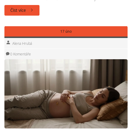
Číst více
17 úno
Alena Hrubá
0 Komentáře