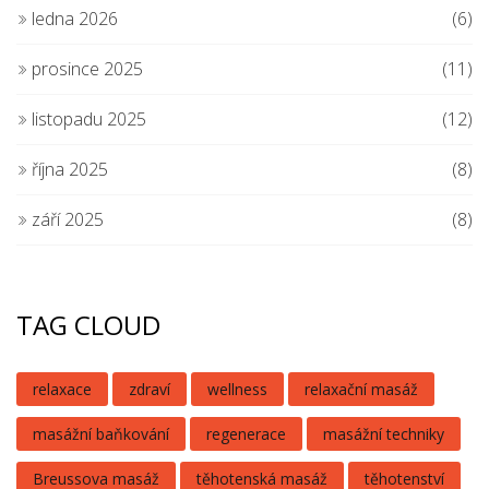
ledna 2026
(6)
prosince 2025
(11)
listopadu 2025
(12)
října 2025
(8)
září 2025
(8)
TAG CLOUD
relaxace
zdraví
wellness
relaxační masáž
masážní baňkování
regenerace
masážní techniky
Breussova masáž
těhotenská masáž
těhotenství