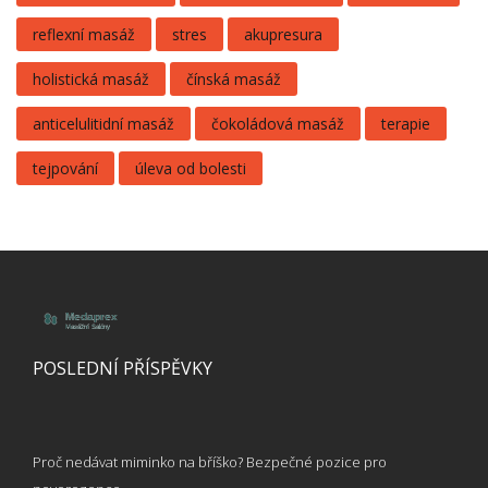
reflexní masáž
stres
akupresura
holistická masáž
čínská masáž
anticelulitidní masáž
čokoládová masáž
terapie
tejpování
úleva od bolesti
POSLEDNÍ PŘÍSPĚVKY
Proč nedávat miminko na bříško? Bezpečné pozice pro