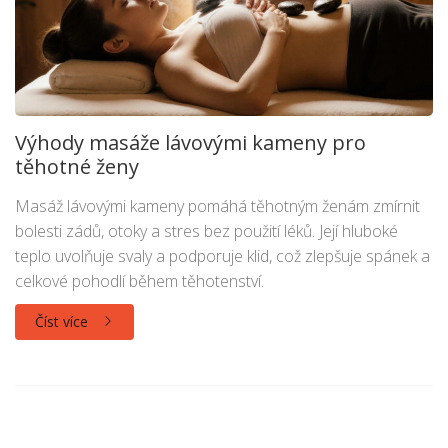
Výhody masáže lávovými kameny pro
těhotné ženy
Masáž lávovými kameny pomáhá těhotným ženám zmírnit
bolesti zádů, otoky a stres bez použití léků. Její hluboké
teplo uvolňuje svaly a podporuje klid, což zlepšuje spánek a
celkové pohodlí během těhotenství.
Číst více