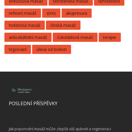
Breussova masáž
těhotenská masáž
těhotenství
reflexní masáž
stres
akupresura
holistická masáž
čínská masáž
anticelulitidní masáž
čokoládová masáž
terapie
tejpování
úleva od bolesti
POSLEDNÍ PŘÍSPĚVKY
Jak poporodní masáž může zlepšit váš spánek a regeneraci