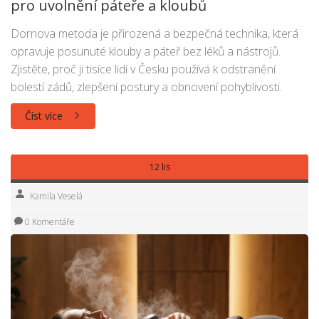
pro uvolnění páteře a kloubů
Dornova metoda je přirozená a bezpečná technika, která
opravuje posunuté klouby a páteř bez léků a nástrojů.
Zjistěte, proč ji tisíce lidí v Česku používá k odstranění
bolestí zádů, zlepšení postury a obnovení pohyblivosti.
Číst více
12 lis
Kamila Veselá
0 Komentáře