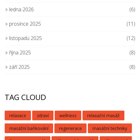
ledna 2026
(6)
prosince 2025
(11)
listopadu 2025
(12)
října 2025
(8)
září 2025
(8)
TAG CLOUD
relaxace
zdraví
wellness
relaxační masáž
masážní baňkování
regenerace
masážní techniky