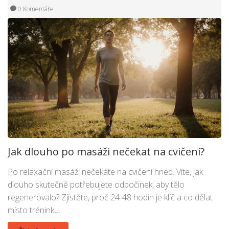
0 Komentáře
Jak dlouho po masáži nečekat na cvičení?
Po relaxační masáži nečekáte na cvičení hned. Víte, jak
dlouho skutečně potřebujete odpočinek, aby tělo
regenerovalo? Zjistěte, proč 24-48 hodin je klíč a co dělat
místo tréninku.