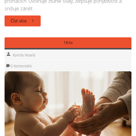
příznacích. Uvolňuje ztuhlé svaly, zlepšuje pohyblivost a
snižuje zánět.
Číst více
18 lis
Kamila Veselá
0 Komentáře