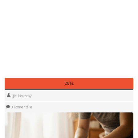
bezbolestná technika, která pomáhá tělu se sama vyčistit
.
Also known as
detox masáž
, it je ideální pro domácí použití
– a nevyžaduje žádné zvláštní dovednosti.
Tady najdete vše, co potřebujete: jak provádět masáž
kojenců bez strachu, jak se naučit Dornovu metodu krok za
krokem, proč těhotenská masáž není jen relaxace a jak
lymfatická masáž může změnit váš den. Každý článek je
napsaný pro lidi, kteří chtějí vědět, co skutečně pomáhá –
ne co je trendy. Není tu nic přehnaného, žádné magie, jen
jasná pravidla, praktické tipy a skutečné výsledky.
26 lis
Jiří Novotný
0 Komentáře