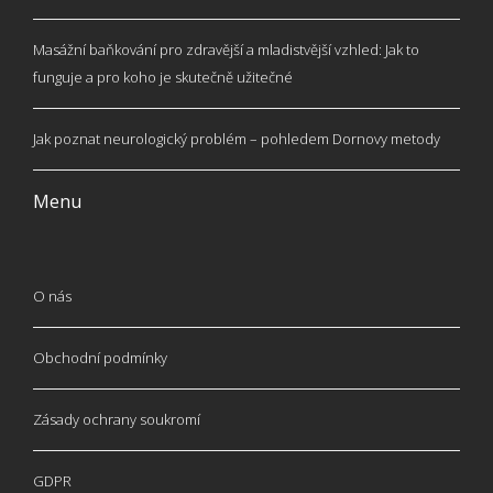
Masážní baňkování pro zdravější a mladistvější vzhled: Jak to
funguje a pro koho je skutečně užitečné
Jak poznat neurologický problém – pohledem Dornovy metody
Menu
O nás
Obchodní podmínky
Zásady ochrany soukromí
GDPR