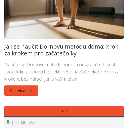
Jak se naučit Dornovu metodu doma: krok
za krokem pro začátečníky
Naučte se Dornovu metodu doma a odstraněte bolesti
záda, krku a kloubů bez léků nebo návštěv lékaře. Krok za
krokem, bez nářadí, jen s vaším tělem.
Číst více
16 lis
Jakub Mikulášek