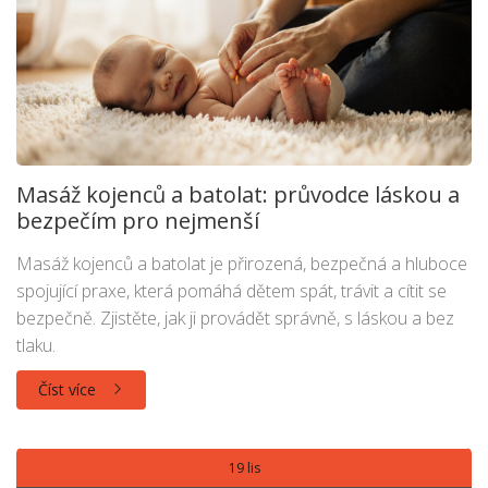
Masáž kojenců a batolat: průvodce láskou a
bezpečím pro nejmenší
Masáž kojenců a batolat je přirozená, bezpečná a hluboce
spojující praxe, která pomáhá dětem spát, trávit a cítit se
bezpečně. Zjistěte, jak ji provádět správně, s láskou a bez
tlaku.
Číst více
19 lis