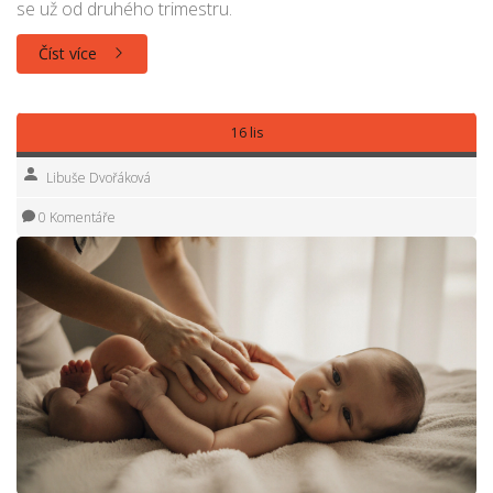
se už od druhého trimestru.
Číst více
16 lis
Libuše Dvořáková
0 Komentáře