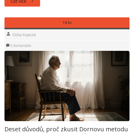
Číst více
16 lis
Eliška Kopecká
0 Komentáře
Deset důvodů, proč zkusit Dornovu metodu