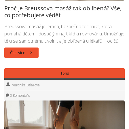
Proč je Breussova masáž tak oblíbená? Vše,
co potřebujete vědět
Breussova masáž je jemná, bezpečná technika, která
pomáhá dětem i dospělým najít klid a rovnováhu. Umožňuje
tělu se samotnému uvolnit a je oblíbená u lékařů i rodičů.
Číst více
16 lis
Veronika Balážová
0 Komentáře