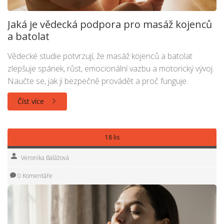
Jaká je vědecká podpora pro masáž kojenců
a batolat
Vědecké studie potvrzují, že masáž kojenců a batolat
zlepšuje spánek, růst, emocionální vazbu a motorický vývoj.
Naučte se, jak ji bezpečně provádět a proč funguje.
Číst více
18 lis
Veronika Balážová
0 Komentáře