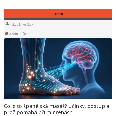
10 čen
Jakub Mikulášek
0 Komentáře
Co je to španělská masáž? Účinky, postup a
proč pomáhá při migrénách