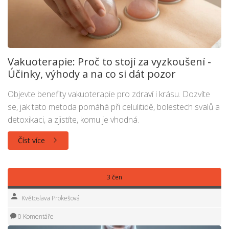
Vakuoterapie: Proč to stojí za vyzkoušení -
Účinky, výhody a na co si dát pozor
Objevte benefity vakuoterapie pro zdraví i krásu. Dozvíte
se, jak tato metoda pomáhá při celulitidě, bolestech svalů a
detoxikaci, a zjistíte, komu je vhodná.
Číst více
3 čen
Květoslava Prokešová
0 Komentáře