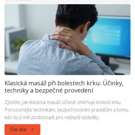
Klasická masáž při bolestech krku: Účinky,
techniky a bezpečné provedení
Zjistěte, jak klasická masáž účinně zmírňuje bolesti krku.
Porozumějte technikám, bezpečnostním pravidlům a tomu,
kdo by ji měl podstoupit pro nejlepší výsledky.
Číst více