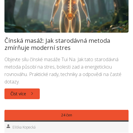
Čínská masáž: Jak starodávná metoda
zmírňuje moderní stres
Objevte sílu čínské masáže Tui Na. Jak tato starodávná
metoda působí na stres, bolesti zad a energetickou
rovnováhu. Praktické rady, techniky a odpovědi na časté
dotazy.
Číst více
24 čen
Eliška Kopecká