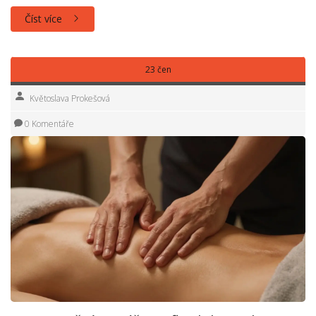
Číst více
23 čen
Květoslava Prokešová
0 Komentáře