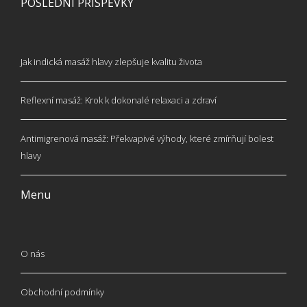
POSLEDNÍ PŘÍSPĚVKY
Jak indická masáž hlavy zlepšuje kvalitu života
Reflexní masáž: Krok k dokonalé relaxaci a zdraví
Antimigrenová masáž: Překvapivé výhody, které zmírňují bolest
hlavy
Menu
O nás
Obchodní podmínky