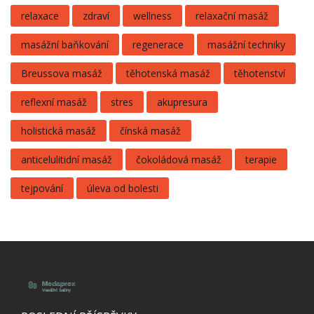
relaxace
zdraví
wellness
relaxační masáž
masážní baňkování
regenerace
masážní techniky
Breussova masáž
těhotenská masáž
těhotenství
reflexní masáž
stres
akupresura
holistická masáž
čínská masáž
anticelulitidní masáž
čokoládová masáž
terapie
tejpování
úleva od bolesti