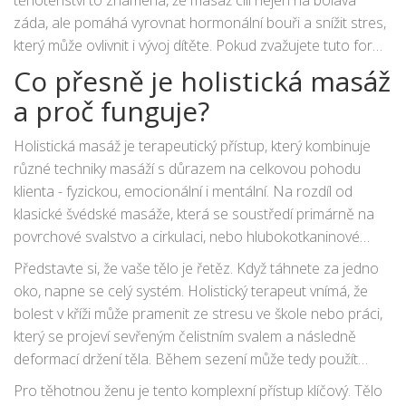
těhotenství to znamená, že masáž cílí nejen na bolavá
záda, ale pomáhá vyrovnat hormonální bouři a snížit stres,
který může ovlivnit i vývoj dítěte. Pokud zvažujete tuto formu
péče, je důležité vědět, co přesně můžete očekávat a jak
Co přesně je holistická masáž
zajistit, aby byl zážitek bezpečný a prospěšný pro vás obě.
a proč funguje?
Holistická masáž
je
terapeutický přístup, který kombinuje
různé techniky masáží s důrazem na celkovou pohodu
klienta - fyzickou, emocionální i mentální
. Na rozdíl od
klasické švédské masáže, která se soustředí primárně na
povrchové svalstvo a cirkulaci, nebo hlubokotkaninové
masáže zaměřené na specifické uzly, hledá terapeut
Představte si, že vaše tělo je řetěz. Když táhnete za jedno
příčinu nepohodlí v souvislostech.
oko, napne se celý systém. Holistický terapeut vnímá, že
bolest v kříži může pramenit ze stresu ve škole nebo práci,
který se projeví sevřeným čelistním svalem a následně
deformací držení těla. Během sezení může tedy použít
jemné tlaky na chodidla (reflexní zónová terapie), uvolnění
Pro těhotnou ženu je tento komplexní přístup klíčový. Tělo
krku a ramen a zároveň vést klienta k uvědomělému