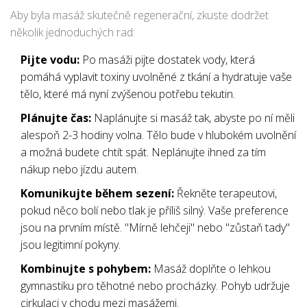
Aby byla masáž skutečně regenerační, zkuste dodržet
několik jednoduchých rad:
Pijte vodu:
Po masáži pijte dostatek vody, která
pomáhá vyplavit toxiny uvolněné z tkání a hydratuje vaše
tělo, které má nyní zvýšenou potřebu tekutin.
Plánujte čas:
Naplánujte si masáž tak, abyste po ní měli
alespoň 2-3 hodiny volna. Tělo bude v hlubokém uvolnění
a možná budete chtít spát. Neplánujte ihned za tím
nákup nebo jízdu autem.
Komunikujte během sezení:
Řekněte terapeutovi,
pokud něco bolí nebo tlak je příliš silný. Vaše preference
jsou na prvním místě. "Mírně lehčeji" nebo "zůstaň tady"
jsou legitimní pokyny.
Kombinujte s pohybem:
Masáž doplňte o lehkou
gymnastiku pro těhotné nebo procházky. Pohyb udržuje
cirkulaci v chodu mezi masážemi.