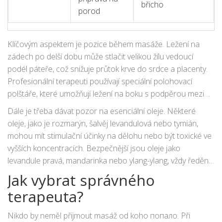
břicho
porod
Klíčovým aspektem je pozice během masáže. Ležení na
zádech po delší dobu může stlačit velikou žílu vedoucí
podél páteře, což snižuje průtok krve do srdce a placenty.
Profesionální terapeuti používají speciální polohovací
polštáře, které umožňují ležení na boku s podpěrou mezi
koleny a pod břichem, nebo využívají masážní stůl s
Dále je třeba dávat pozor na esenciální oleje. Některé
výřezem pro ležení na břiše (pokud je to komfortní).
oleje, jako je rozmarýn, šalvěj levandulová nebo tymián,
mohou mít stimulační účinky na dělohu nebo být toxické ve
vyšších koncentracích. Bezpečnější jsou oleje jako
levandule pravá, mandarinka nebo ylang-ylang, vždy ředěné
v nosném oleji a používané v nízkých koncentracích. Vždy
Jak vybrat správného
informujte terapeuta o všech alergii a zdravotních
terapeuta?
komplikacích.
Nikdo by neměl přijmout masáž od koho попало. Při