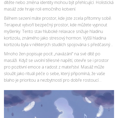
dítěte nebo změna identity mohou být přehlcující. Holistická
masáž zde hraje roli emočního kotvení.
Během sezení máte prostor, kde jste zcela přítomny sobě.
Terapeut vytvoří bezpečný prostor, kde můžete vypnout
myšlenky. Tento stav hluboké relaxace snižuje hladinu
kortizolu, známého jako stresový hormon. Vyšší hladina
kortizolu byla v některých studiích spojována s předčasným
nástupem porodu nebo nižší porodní vahou dítěte.
Mnoho žen popisuje pocit „navázání“ na své dítě po
Snížením stresu tedy nepřímo podporujete i zdravý vývoj
masáži. Když se uvolní tělesné napětí, otevře se i prostor
plodu.
pro pozitivní emoce a radost z mateřství. Masáž může
sloužit jako rituál péče o sebe, který připomíná, že vaše
blaho je prioritou a nezbytností pro dobře rostoucí
miminko.