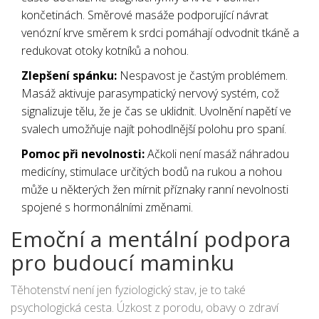
končetinách. Směrové masáže podporující návrat
venózní krve směrem k srdci pomáhají odvodnit tkáně a
redukovat otoky kotníků a nohou.
Zlepšení spánku:
Nespavost je častým problémem.
Masáž aktivuje parasympatický nervový systém, což
signalizuje tělu, že je čas se uklidnit. Uvolnění napětí ve
svalech umožňuje najít pohodlnější polohu pro spaní.
Pomoc při nevolnosti:
Ačkoli není masáž náhradou
medicíny, stimulace určitých bodů na rukou a nohou
může u některých žen mírnit příznaky ranní nevolnosti
spojené s hormonálními změnami.
Emoční a mentální podpora
pro budoucí maminku
Těhotenství není jen fyziologický stav, je to také
psychologická cesta. Úzkost z porodu, obavy o zdraví