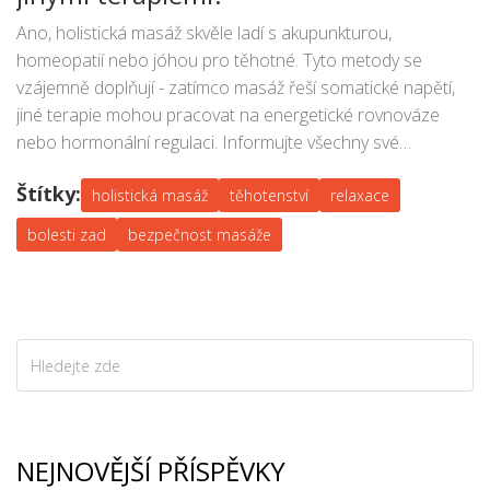
Ano, holistická masáž skvěle ladí s akupunkturou,
homeopatií nebo jóhou pro těhotné. Tyto metody se
vzájemně doplňují - zatímco masáž řeší somatické napětí,
jiné terapie mohou pracovat na energetické rovnováze
nebo hormonální regulaci. Informujte všechny své
terapeuty o tom, jaké další metody užíváte, aby nedošlo k
Štítky:
překrytím nebo konfliktům.
holistická masáž
těhotenství
relaxace
bolesti zad
bezpečnost masáže
NEJNOVĚJŠÍ PŘÍSPĚVKY