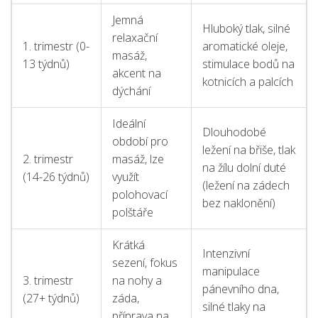
Jemná
Hluboký tlak, silné
relaxační
1. trimestr (0-
aromatické oleje,
masáž,
13 týdnů)
stimulace bodů na
akcent na
kotnicích a palcích
dýchání
Ideální
Dlouhodobé
období pro
ležení na břiše, tlak
2. trimestr
masáž, lze
na žílu dolní duté
(14-26 týdnů)
využít
(ležení na zádech
polohovací
bez naklonění)
polštáře
Krátká
Intenzivní
sezení, fokus
manipulace
3. trimestr
na nohy a
pánevního dna,
(27+ týdnů)
záda,
silné tlaky na
příprava na