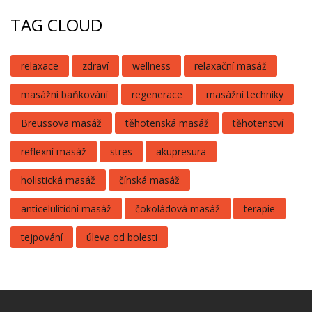
TAG CLOUD
relaxace
zdraví
wellness
relaxační masáž
masážní baňkování
regenerace
masážní techniky
Breussova masáž
těhotenská masáž
těhotenství
reflexní masáž
stres
akupresura
holistická masáž
čínská masáž
anticelulitidní masáž
čokoládová masáž
terapie
tejpování
úleva od bolesti