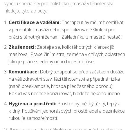
výběru specialisty pro holistickou masáž v těhotenství
hledejte tyto atributy:
Certifikace a vzdělání:
Therapeut by měl mít certifikát
v perinatální masáži nebo specializované školení pro
práci s těhotnými ženami. Základní kurz masérů nestačí.
Zkušenosti:
Zeptejte se, kolik těhotných klientek již
masíroval. Praxe činí mistra, zejména v citlivých oblastech
jako je práce s edémy nebo bolestmi třísel.
Komunikace:
Dobrý terapeut se před začátkem dotáže
na váš zdravotní stav, fázi těhotenství a případná rizika
(např. preeklampsie, hrozba předčasného porodu).
Pokud vás nechce konzultovat, hledejte někoho jiného.
Hygiena a prostředí:
Prostor by měl být čistý, teplý a
klidný. Používání jednorázových prostěradel a dezinfekce
rukou je samozřejmostí.
V Plzni a okolí najdete několik specializovaných center, ale