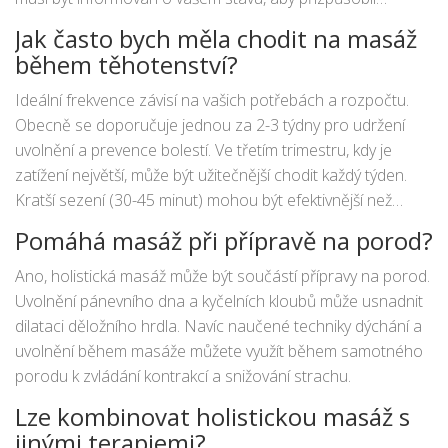
intenzitu a vyhýbal se oblastem, které by mohly tlak
Jak často bych měla chodit na masáž
negativně ovlivnit.
během těhotenství?
Ideální frekvence závisí na vašich potřebách a rozpočtu.
Obecně se doporučuje jednou za 2-3 týdny pro udržení
uvolnění a prevence bolestí. Ve třetím trimestru, kdy je
zatížení největší, může být užitečnější chodit každý týden.
Kratší sezení (30-45 minut) mohou být efektivnější než
dlouhé hodiny, pokud jste unavená.
Pomáhá masáž při přípravě na porod?
Ano, holistická masáž může být součástí přípravy na porod.
Uvolnění pánevního dna a kyčelních kloubů může usnadnit
dilataci děložního hrdla. Navíc naučené techniky dýchání a
uvolnění během masáže můžete využít během samotného
porodu k zvládání kontrakcí a snižování strachu.
Lze kombinovat holistickou masáž s
jinými terapiemi?