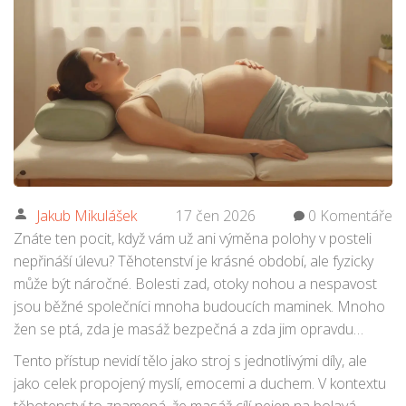
Jakub Mikulášek
17 čen 2026
0 Komentáře
Znáte ten pocit, když vám už ani výměna polohy v posteli
nepřináší úlevu? Těhotenství je krásné období, ale fyzicky
může být náročné. Bolesti zad, otoky nohou a nespavost
jsou běžné společníci mnoha budoucích maminek. Mnoho
žen se ptá, zda je masáž bezpečná a zda jim opravdu
pomůže. Zde přichází na scénu
holistická masáž
, která
Tento přístup nevidí tělo jako stroj s jednotlivými díly, ale
nabízí více než jen mechanické uvolnění svalů.
jako celek propojený myslí, emocemi a duchem. V kontextu