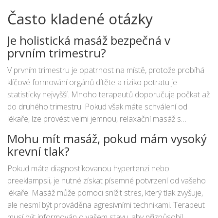
Často kladené otázky
Je holistická masáž bezpečná v
prvním trimestru?
V prvním trimestru je opatrnost na místě, protože probíhá
klíčové formování orgánů dítěte a riziko potratu je
statisticky nejvyšší. Mnoho terapeutů doporučuje počkat až
do druhého trimestru. Pokud však máte schválení od
lékaře, lze provést velmi jemnou, relaxační masáž s
důrazem na horní část těla a bez použití silných tlaků nebo
Mohu mít masáž, pokud mám vysoký
esenciálních olejů. Vždy se poraďte se svým gynekologem.
krevní tlak?
Pokud máte diagnostikovanou hypertenzi nebo
preeklampsii, je nutné získat písemné potvrzení od vašeho
lékaře. Masáž může pomoci snížit stres, který tlak zvyšuje,
ale nesmí být prováděna agresivními technikami. Terapeut
musí být informován o vašem stavu, aby přizpůsobil