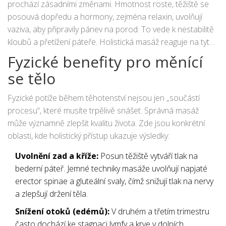
prochází zásadními změnami. Hmotnost roste, těžiště se
dýchání.
posouvá dopředu a hormony, zejména relaxin, uvolňují
vaziva, aby připravily pánev na porod. To vede k nestabilitě
kloubů a přetížení páteře. Holistická masáž reaguje na tyto
změny pružně, přizpůsobuje intenzitu a techniky aktuálním
Fyzické benefity pro měnící
potřebám organismu, nikoliv pevnému plánu.
se tělo
Fyzické potíže během těhotenství nejsou jen „součástí
procesu“, které musíte trpělivě snášet. Správná masáž
může významně zlepšit kvalitu života. Zde jsou konkrétní
oblasti, kde holistický přístup ukazuje výsledky:
Uvolnění zad a kříže:
Posun těžiště vytváří tlak na
bederní páteř. Jemné techniky masáže uvolňují napjaté
erector spinae a gluteální svaly, čímž snižují tlak na nervy
a zlepšují držení těla.
Snížení otoků (edémů):
V druhém a třetím trimestru
často dochází ke stagnaci lymfy a krve v dolních