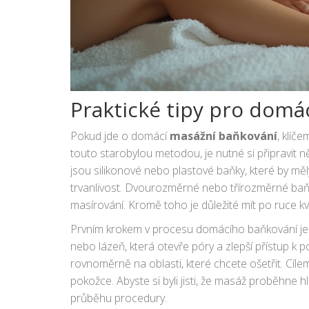
Praktické tipy pro domá
Pokud jde o domácí
masážní baňkování
, klíč
touto starobylou metodou, je nutné si připravit 
jsou silikonové nebo plastové baňky, které by měly
trvanlivost. Dvourozměrné nebo třírozměrné baňk
masírování. Kromě toho je důležité mít po ruce kva
Výborně poslouží například olej z hroznových ja
Prvním krokem v procesu domácího baňkování je
nebo lázeň, která otevře póry a zlepší přístup k 
rovnoměrně na oblasti, které chcete ošetřit. Cíle
pokožce. Abyste si byli jisti, že masáž proběhne
průběhu procedury.