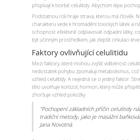
přispívají k tvorbě celulitidy. Abychom lépe poch
různým faktorům, které tuto pokožku zhoršují.
Podstatnou roli hraje strava, kterou má člověk. 
charakteru vede k hromadění toxických látek a násl
schopnost efektivně odplavovat odpadní látky, co
být účinným prostředkem, jak zlepšit cirkulaci k
Faktory ovlivňující celulitidu
Mezi faktory, které mohou zvýšit viditelnost celuliti
nedostatek pohybu zpomalují metabolismus, což v
vzhled celulitidy. A nejedná se o jediný faktor. St
tělo uvolňuje kortizol, hormon, který může přispě
zhoršuje vzhled pokožky.
"Pochopení základních příčin celulitidy n
tradiční metody, jako je masážní baňkování
Jana Novotná.