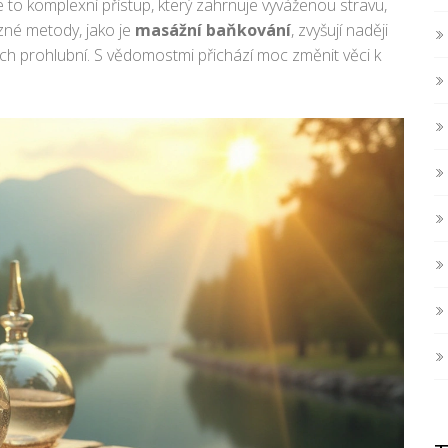
e to komplexní přístup, který zahrnuje vyváženou stravu,
ůzné metody, jako je
masážní baňkování
, zvyšují naději
h prohlubní. S vědomostmi přichází moc změnit věci k