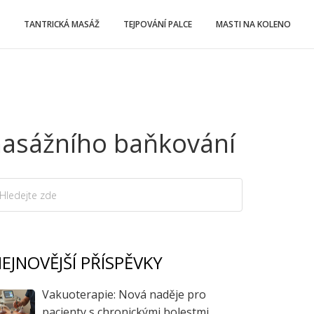
TANTRICKÁ MASÁŽ
TEJPOVÁNÍ PALCE
MASTI NA KOLENO
í masážního baňkování
EJNOVĚJŠÍ PŘÍSPĚVKY
Vakuoterapie: Nová naděje pro
pacienty s chronickými bolestmi