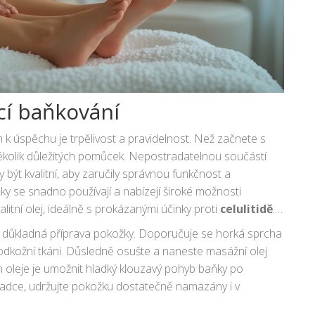
cí baňkování
em k úspěchu je trpělivost a pravidelnost. Než začnete s
několik důležitých pomůcek. Nepostradatelnou součástí
 být kvalitní, aby zaručily správnou funkčnost a
y se snadno používají a nabízejí široké možnosti
litní olej, ideálně s prokázanými účinky proti
celulitidě
.
dérek, kokosový nebo mandlový.
 důkladná příprava pokožky. Doporučuje se horká sprcha
podkožní tkáni. Důsledně osušte a naneste masážní olej
m oleje je umožnit hladký klouzavý pohyb baňky po
 hladce, udržujte pokožku dostatečně namazány i v