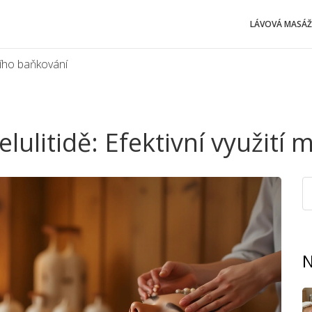
LÁVOVÁ MASÁŽ
žního baňkování
elulitidě: Efektivní využit
N