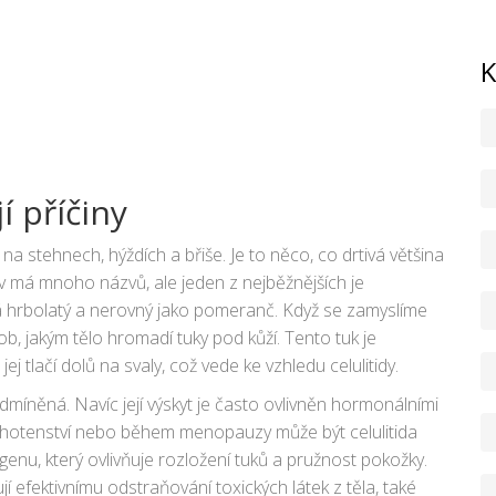
K
í příčiny
e na stehnech, hýždích a břiše. Je to něco, co drtivá většina
av má mnoho názvů, ale jeden z nejběžnějších je
 hrbolatý a nerovný jako pomeranč. Když se zamyslíme
sob, jakým tělo hromadí tuky pod kůží. Tento tuk je
ej tlačí dolů na svaly, což vede ke vzhledu celulitidy.
podmíněná. Navíc její výskyt je často ovlivněn hormonálními
těhotenství nebo během menopauzy může být celulitida
genu, který ovlivňuje rozložení tuků a pružnost pokožky.
jí efektivnímu odstraňování toxických látek z těla, také