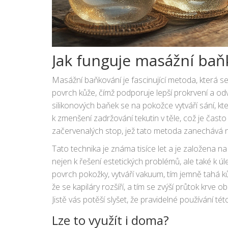
Jak funguje masážní baň
Masážní baňkování je fascinující metoda, která s
povrch kůže, čímž podporuje lepší prokrvení a od
silikonových baňek se na pokožce vytváří sání, kt
k zmenšení zadržování tekutin v těle, což je často
začervenalých stop, jež tato metoda zanechává na
správného účinku
terapie
.
Tato technika je známa tisíce let a je založena na
nejen k řešení estetických problémů, ale také k úle
povrch pokožky, vytváří vakuum, tím jemně tahá ků
že se kapiláry rozšíří, a tím se zvýší průtok krve 
Jistě vás potěší slyšet, že pravidelné používání t
výrazně zlepšit vzhled celulitidy.
Lze to využít i doma?