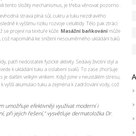
opili tento složitý mechanismus, je třeba věnovat pozornost
Nevhodná strava plná sůl, cukru a tuku nezdravého
edně k vyššímu riziku rozvoje celulitidy. Tělo pak ztrácí
ž se projeví na textuře kůže.
Masážní baňkování
může
rve, což napomáhá ke snížení nesouměrného ukládání tuků.
dy, patří nedostatek fyzické aktivity. Sedavý životní styl a
ede k ukládání tuku a oslabení svalů. To zase zhoršuje
A
res je dalším velkým viníkem. Když jsme v neustálém stresu,
t k vyšší akumulaci tuku a zejména k zadržování vody, což
ám umožňuje efektivněji využívat moderní i
, při jejich řešení,'' vysvětluje dermatoložka Dr.