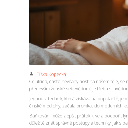
Eliška Kopecká
Celulitida, často nevítaný host na našem těle, s
především ženské sebevědomí, je třeba si uvědomi
Jednou z technik, která získává na popularitě, je
čínské medicíny, začala pronikat do moderních k
Baňkování může zlepšit průtok krve a podpořit lym
důležité znát správné postupy a techniky, jak s b