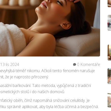
13 lis 2024
0 Komentáře
e nevyhýbá téměř nikomu. Ačkoli tento fenomén narušuje
t, že je naprosto přirozený.
 masážní baňkování. Tato metoda, vypůjčená z tradiční
osmetických stolů i do našich domovů.
fatický oběh, čímž napomáhá snižování celulitidy. Je
aňku správně aplikovat, aby byla léčba účinná a bezpečná.