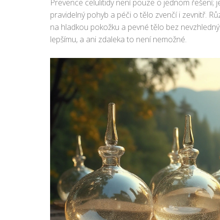
Prevence celulitidy není pouze o jednom řešení; j
pravidelný pohyb a péči o tělo zvenčí i zevnitř. R
na hladkou pokožku a pevné tělo bez nevzhlednýc
lepšímu, a ani zdaleka to není nemožné.