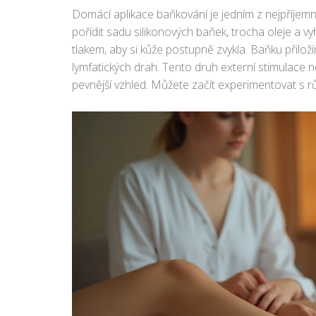
Domácí aplikace baňkování je jedním z nejpříjemně
pořídit sadu silikonových baňek, trocha oleje a v
tlakem, aby si kůže postupně zvykla. Baňku přil
lymfatických drah. Tento druh externí stimulace n
pevnější vzhled. Můžete začít experimentovat s růz
nejvíce vyhovuje. Správná technika a pravidelná
bez přítomnosti celulitidy.