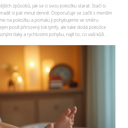
jších způsobů, jak se o svou pokožku starat. Stačí si
yhradit si pár minut denně. Doporučuje se začít s menším
ožíme na pokožku a pomalu ji pohybujeme ve směru
ejen posílí přirozený tok lymfy, ale také dodá pokožce
nými tlaky a rychlostmi pohybu, najít to, co vaší kůži
 péče se odmění vyhlazením kůže a krásnějším vzhledem