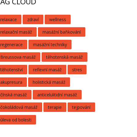
TAG CLOUD
relaxace
zdraví
wellness
relaxační masáž
masážní baňkování
regenerace
masážní techniky
Breussova masáž
těhotenská masáž
těhotenství
reflexní masáž
stres
akupresura
holistická masáž
čínská masáž
anticelulitidní masáž
čokoládová masáž
terapie
tejpování
úleva od bolesti