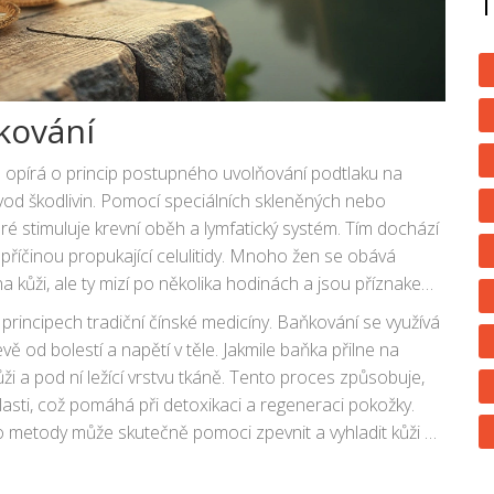
kování
e opírá o princip postupného uvolňování podtlaku na
vod škodlivin. Pomocí speciálních skleněných nebo
eré stimuluje krevní oběh a lymfatický systém. Tím dochází
 příčinou propukající celulitidy. Mnoho žen se obává
 kůži, ale ty mizí po několika hodinách a jsou příznakem
 principech tradiční čínské medicíny. Baňkování se využívá
vě od bolestí a napětí v těle. Jakmile baňka přilne na
ži a pod ní ležící vrstvu tkáně. Tento proces způsobuje,
oblasti, což pomáhá při detoxikaci a regeneraci pokožky.
éto metody může skutečně pomoci zpevnit a vyhladit kůži a