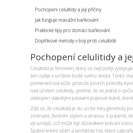
Pochopení celulitidy a její příčiny
Jak funguje masážní baňkování
Praktické tipy pro domácí baňkování
Doplňkové metody v boji proti celulitidě
Pochopení celulitidy a jej
Celulitida je fenomén, který se nejčastěji vyskytuj
žen zažije v určitém bodě svého života. Tento st
pomerančová kůže, protože povrch pokožky bývá
nad účelem celulitidy, zjistíme, že se jedná o způ
obklopen vláknitými páskami pojivové tkáně, které j
Zdá se, že celulitida je do určité míry geneticky 
změnami, životním stylem a stravou. V pubertě, 
výraznější, což může být důsledkem kolísání estro
Špatný krevní oběh a lymfatický tok, které zabraňu