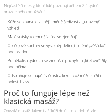
hlubokých vrstvách tkáně - tam, kde normální masáž
Nejčastější efekty, které lidé pozorují během 2-4 týdnů
nedosáhne.
pravidelného používání:
Kůže se zbarvuje jasněji - méně šedivost a „unavený“
vzhled
Malé vrásky kolem očí a úst se zjemňují
Obličejové kontury se výrazněji definují - méně „věšátko“
pod bradou
Po několika týdnech se zmenšují puchýře a „křečové“ žíly
pod očima
Odstraňuje se napětí v čelisti a krku - což může snížit i
bolesti hlavy
Proč to funguje lépe než
klasická masáž?
Obvyklá masáž tlakem tlačí kůži dolů - to je dobré, ale