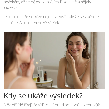
nečekám, až se někdo zeptá, jestli jsem měla nějaký
zákrok.“
Je to o tom, že se kůže nejen „zlepší“ - ale že se začnete
cítit lépe. A to je ten největší efekt.
Kdy se ukáže výsledek?
Někteří lidé říkají, že vidí rozdíl hned po první sezení - kůže