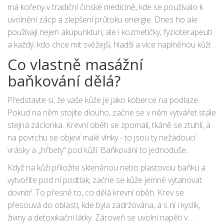
má kořeny v tradiční čínské medicíně, kde se používalo k
uvolnění zácp a zlepšení průtoku energie. Dnes ho ale
používají nejen akupunkturi, ale i kozmetičky, fyzioterapeuti
a každý, kdo chce mít svěžejší, hladší a více naplněnou kůži -
bez injekcí, bez chemických peelingů a bez návštěvy
Co vlastně masážní
chirurga.
baňkování dělá?
Představte si, že vaše kůže je jako koberce na podlaze.
Pokud na něm stojíte dlouho, začne se v něm vytvářet stále
stejná záclonka. Krevní oběh se zpomalí, tkáně se ztuhlí, a
na povrchu se objeví malé vlnky - to jsou ty nežádoucí
vrásky a „hřbety“ pod kůží. Baňkování to jednoduše
odstraní - ale jinak než kozmetickým laserem.
Když na kůži přiložíte skleněnou nebo plastovou baňku a
vytvoříte pod ní podtlak, začne se kůže jemně vytahovat
dovnitř. To přesně to, co dělá krevní oběh. Krev se
přesouvá do oblasti, kde byla zadržována, a s ní i kyslík,
živiny a detoxikační látky. Zároveň se uvolní napětí v