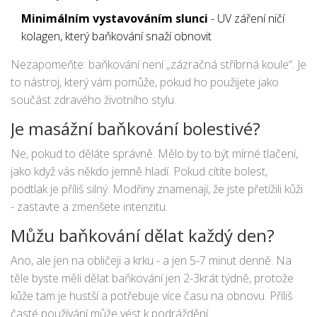
Minimálním vystavováním slunci
- UV záření ničí
kolagen, který baňkování snaží obnovit
Nezapomeňte: baňkování není „zázračná stříbrná koule“. Je
to nástroj, který vám pomůže, pokud ho použijete jako
součást zdravého životního stylu.
Je masážní baňkování bolestivé?
Ne, pokud to děláte správně. Mělo by to být mírné tlačení,
jako když vás někdo jemně hladí. Pokud cítíte bolest,
podtlak je příliš silný. Modřiny znamenají, že jste přetížili kůži
- zastavte a zmenšete intenzitu.
Můžu baňkování dělat každý den?
Ano, ale jen na obličeji a krku - a jen 5-7 minut denně. Na
těle byste měli dělat baňkování jen 2-3krát týdně, protože
kůže tam je hustší a potřebuje více času na obnovu. Příliš
časté používání může vést k podráždění.