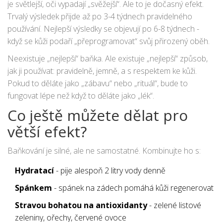
je světlejší, oči vypadají „svěžejší“. Ale to je dočasný efekt.
Trvalý výsledek přijde až po 3-4 týdnech pravidelného
používání. Nejlepší výsledky se objevují po 6-8 týdnech -
když se kůži podaří „přeprogramovat“ svůj přirozený oběh.
Neexistuje „nejlepší“ baňka. Ale existuje „nejlepší“ způsob,
jak ji používat: pravidelně, jemně, a s respektem ke kůži.
Pokud to děláte jako „zábavu“ nebo „rituál“, bude to
fungovat lépe než když to děláte jako „lék“.
Co ještě můžete dělat pro
větší efekt?
Baňkování je silné, ale ne samostatné. Kombinujte ho s:
Hydratací
- pije alespoň 2 litry vody denně
Spánkem
- spánek na zádech pomáhá kůži regenerovat
Stravou bohatou na antioxidanty
- zelené listové
zeleniny, ořechy, červené ovoce