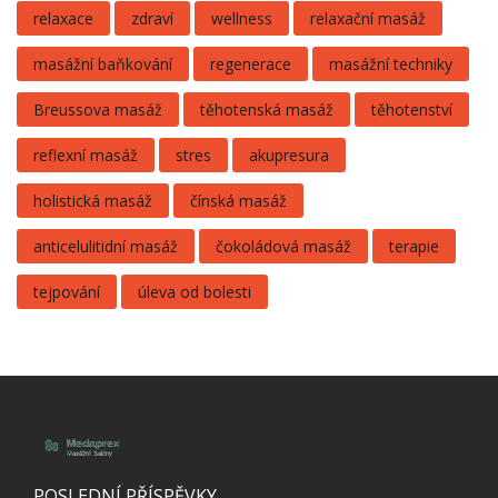
relaxace
zdraví
wellness
relaxační masáž
masážní baňkování
regenerace
masážní techniky
Breussova masáž
těhotenská masáž
těhotenství
reflexní masáž
stres
akupresura
holistická masáž
čínská masáž
anticelulitidní masáž
čokoládová masáž
terapie
tejpování
úleva od bolesti
POSLEDNÍ PŘÍSPĚVKY