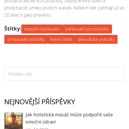
pomáhá udržet kůži pružnou, zlepšit krevní oběh a
předcházet vzniku prvních vrásek. Někteří lidé začínají už ve
20 letech jako prevenci.
Štítky:
masážní baňkování
baňkování pro pokožku
omlažování pokožky
krevní oběh
detoxikace pokožky
NEJNOVĚJŠÍ PŘÍSPĚVKY
Jak holistická masáž může podpořit vaše
emoční zdraví