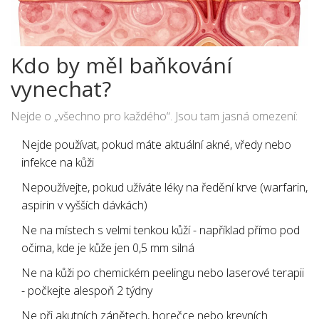
Kdo by měl baňkování
vynechat?
Nejde o „všechno pro každého“. Jsou tam jasná omezení:
Nejde používat, pokud máte aktuální akné, vředy nebo
infekce na kůži
Nepoužívejte, pokud užíváte léky na ředění krve (warfarin,
aspirin v vyšších dávkách)
Ne na místech s velmi tenkou kůží - například přímo pod
očima, kde je kůže jen 0,5 mm silná
Ne na kůži po chemickém peelingu nebo laserové terapii
- počkejte alespoň 2 týdny
Ne při akutních zánětech, horečce nebo krevních