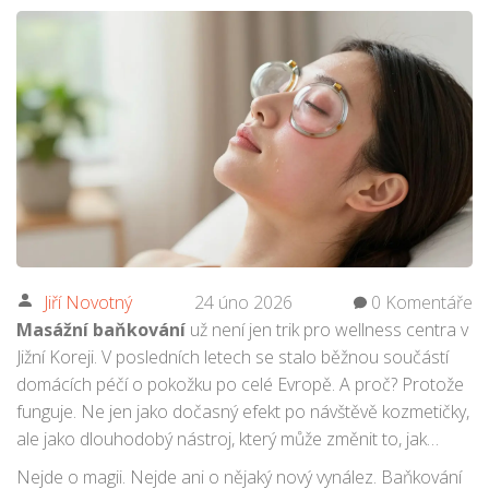
Jiří Novotný
24 úno 2026
0 Komentáře
Masážní baňkování
už není jen trik pro wellness centra v
Jižní Koreji. V posledních letech se stalo běžnou součástí
domácích péčí o pokožku po celé Evropě. A proč? Protože
funguje. Ne jen jako dočasný efekt po návštěvě kozmetičky,
ale jako dlouhodobý nástroj, který může změnit to, jak
vypadá vaše kůže - a jak se cítíte ve své kůži.
Nejde o magii. Nejde ani o nějaký nový vynález. Baňkování