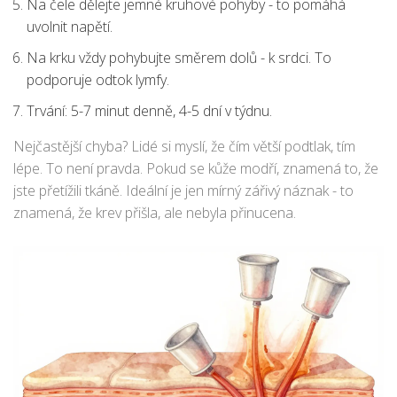
Na čele dělejte jemné kruhové pohyby - to pomáhá
uvolnit napětí.
Na krku vždy pohybujte směrem dolů - k srdci. To
podporuje odtok lymfy.
Trvání: 5-7 minut denně, 4-5 dní v týdnu.
Nejčastější chyba? Lidé si myslí, že čím větší podtlak, tím
lépe. To není pravda. Pokud se kůže modří, znamená to, že
jste přetížili tkáně. Ideální je jen mírný zářivý náznak - to
znamená, že krev přišla, ale nebyla přinucena.