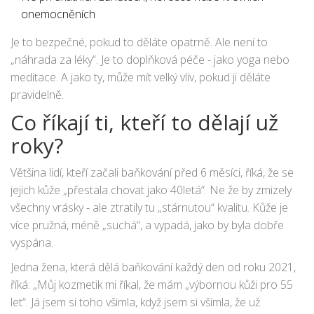
onemocněních
Je to bezpečné, pokud to děláte opatrně. Ale není to
„náhrada za léky“. Je to doplňková péče - jako yoga nebo
meditace. A jako ty, může mít velký vliv, pokud ji děláte
pravidelně.
Co říkají ti, kteří to dělají už
roky?
Většina lidí, kteří začali baňkování před 6 měsíci, říká, že se
jejich kůže „přestala chovat jako 40letá“. Ne že by zmizely
všechny vrásky - ale ztratily tu „stárnutou“ kvalitu. Kůže je
více pružná, méně „suchá“, a vypadá, jako by byla dobře
vyspána.
Jedna žena, která dělá baňkování každý den od roku 2021,
říká: „Můj kozmetik mi říkal, že mám „výbornou kůži pro 55
let“. Já jsem si toho všimla, když jsem si všimla, že už