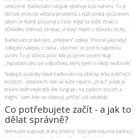
omezené. Baňkování naopak vytahuje kůži nahoru. To je
klíčové, protože většina problémů s kůží vzniká způsobem,
jakým se tkáně posunují v čase. Když se kůže ztrácí v
důsledku stárnutí, vznikají „vrásky“ nejen z důvodu ztráty
kolagenu - ale protože se kůže přilepí k podkladovým
Baňkování právě tyto „přilepení“ odlepí. Přesně jako když
strukturám. A když se přilepí, krev a lymfa už nemohou
odlepíte nálepku z okna - všechno se pod ní najednou
volně protékat.
uvolní. To je důvod, proč lidé po první sezení říkají:
„Vypadám jako po odpočinku, který jsem si nikdy nedovolil.“
Nejlepší výsledky dává baňkování na obličeji, krku a klíčních
kostech - oblastech, kde se kůže nejvíce „ztrácí“ a kde je
krevní oběh nejkratší. Ale funguje i na zádech, bocích a
thighs - tam, kde se objevují „příčky“ od celulitidy.
Co potřebujete začít - a jak to
dělat správně?
Nemusíte kupovat drahý přístroj. Stačí jednoduchá baňka z