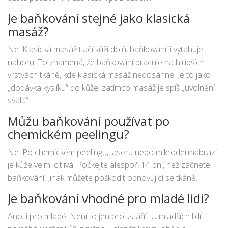
Je baňkování stejné jako klasická
masáž?
Ne. Klasická masáž tlačí kůži dolů, baňkování ji vytahuje
nahoru. To znamená, že baňkování pracuje na hlubších
vrstvách tkáně, kde klasická masáž nedosáhne. Je to jako
„dodávka kyslíku“ do kůže, zatímco masáž je spíš „uvolnění
svalů“.
Můžu baňkování používat po
chemickém peelingu?
Ne. Po chemickém peelingu, laseru nebo mikrodermabrazi
je kůže velmi citlivá. Počkejte alespoň 14 dní, než začnete
baňkování. Jinak můžete poškodit obnovující se tkáně.
Je baňkování vhodné pro mladé lidi?
Ano, i pro mladé. Není to jen pro „stáří“. U mladších lidí