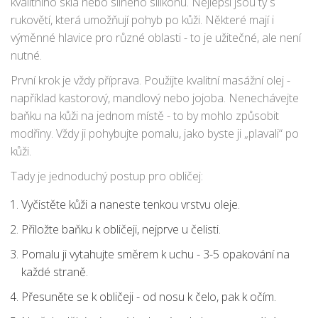
kvalitního skla nebo silného silikonu. Nejlepší jsou ty s
rukovětí, která umožňují pohyb po kůži. Některé mají i
výměnné hlavice pro různé oblasti - to je užitečné, ale není
nutné.
První krok je vždy příprava. Použijte kvalitní masážní olej -
například kastorový, mandlový nebo jojoba. Nenechávejte
baňku na kůži na jednom místě - to by mohlo způsobit
modřiny. Vždy ji pohybujte pomalu, jako byste ji „plavali“ po
kůži.
Tady je jednoduchý postup pro obličej:
Vyčistěte kůži a naneste tenkou vrstvu oleje.
Přiložte baňku k obličeji, nejprve u čelisti.
Pomalu ji vytahujte směrem k uchu - 3-5 opakování na
každé straně.
Přesuněte se k obličeji - od nosu k čelo, pak k očím.