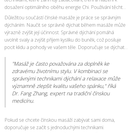
dosažení optimálního oběhu energie Chi. Používání těchto
technik spolu vytváří plynulý tok energie a přispívá k hluboké
Důležitou součástí čínské masáže je práce se správným
relaxaci, což je klíčové pro kvalitní spánek. Maséři tuto
dýcháním. Naučit se správně dýchat během masáže může
techniku často používají v kombinaci s bylinami a léčivými
výrazně zvýšit její účinnost. Správné dýchání pomáhá
oleji pro dosažení maximálního účinku.
uvolnit svaly a zvýšit příjem kyslíku do buněk, což posiluje
pocit klidu a pohody ve vašem těle. Doporučuje se dýchat
zhluboka a pomalu, vědomě se soustředit na každý nádech
a výdech. Během masáže se snažíte synchronizovat tempo
"Masáž je často považována za doplněk ke
svého dýchání s pohyby maséra, což může vést k hlubšímu
zdravému životnímu stylu. V kombinaci se
uvolnění a lepšímu spánku.
správnými technikami dýchání a relaxace může
významně zlepšit kvalitu vašeho spánku," říká
Dr. Fang Zhang, expert na tradiční čínskou
medicínu.
Pokud se chcete čínskou masáží zabývat sami doma,
doporučuje se začít s jednoduchými technikami.