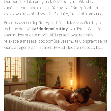
Jednoduché tlaku prsty na klíčové body, například na
zápěstí nebo chodidlech, může být skvělým způsobem, jak
zrelaxovat tělo před spaním. Sledujte, jak se při tom cítíte, a
upravte tlak podle svých potřeb. Nepoužívejte příliš síly, aby
Pro dosažení nejlepších výsledků je důležité začlenit tyto
nedošlo k podráždění.
techniky do své
každodenní rutiny
. Najděte si čas před
spaním, kdy budete moci v klidu praktikovat techniky
relaxace a masáže, což pomůže vašemu tělu připravit se na
klidný a regenerační spánek. Pokud hledáte něco, co by
vám skutečně pomohlo s nespavostí, může být čínská
masáž právě tím, co potřebujete.