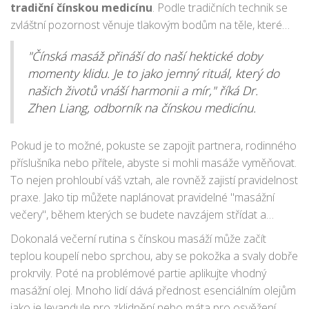
tradiční čínskou medicínu
. Podle tradičních technik se
zvláštní pozornost věnuje tlakovým bodům na těle, které
jsou spojené s energickými drahami zvanými meridiány.
"Čínská masáž přináší do naší hektické doby
Zaměření na tyto body může pomoci uvolnit napětí, zvýšit
momenty klidu. Je to jako jemný rituál, který do
krevní oběh a podpořit přirozenou energetickou
našich životů vnáší harmonii a mír," říká Dr.
rovnováhu těla. Přehledný průvodce s ilustracemi by mohl
Zhen Liang, odborník na čínskou medicínu.
být užitečným společníkem na této cestě k samoučení.
Pokud je to možné, pokuste se zapojit partnera, rodinného
příslušníka nebo přítele, abyste si mohli masáže vyměňovat.
To nejen prohloubí váš vztah, ale rovněž zajistí pravidelnost
praxe. Jako tip můžete naplánovat pravidelné "masážní
večery", během kterých se budete navzájem střídat a
vytvářet si domov léčení a klidu. Nezapomeňte sdílet, kde
Dokonalá večerní rutina s čínskou masáží může začít
potřebujete větší úlevu a co vám nejvíce pomáhá, aby si
teplou koupelí nebo sprchou, aby se pokožka a svaly dobře
masážní seance byly co nejefektivnější. Není nic špatného
prokrvily. Poté na problémové partie aplikujte vhodný
na tom, když si přizpůsobíte techniky potřebám vlastního
masážní olej. Mnoho lidí dává přednost esenciálním olejům
těla.
jako je levandule pro zklidnění nebo máta pro osvěžení.