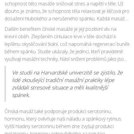
schopnost této masáže snižovat stres a napětí v těle. Už
dlouho je známo, že schopnost těla relaxovat je klíčová pro
dosažení hlubokého a nerušeného spánku. Každá masážní
technika, ať už se jedná o jemné hlazení nebo přesnou
Dalším benefitem čínské masáže je její pozitivní vliv na
akupresuru
, pomáhá stimulovat nervový systém, což vede
krevní oběh. Zlepšením cirkulace krve v těle dochází k
k uvolnění endorfinů - přirozené látky podporující pocit
lepšímu okysličování tkání, což napomáhá regeneraci buněk
pohody.
během spánku. Studie ukázaly, že jedinci, kteří pravidelně
využívají masážní techniky, hlásí snížení problémů jako jsou
noční křeče, bolesti svalů či pocit těžkosti v končetinách.
Ve studii na Harvardské univerzitě se zjistilo, že
Tyto fyzické nepříjemnosti často narušují klidný spánek, a
lidé zkoušející tradiční masážní praktiky lépe
tím pádem i celkové zdraví.
zvládali stresové situace a měli kvalitnější
spánek.
Čínská masáž také podporuje produkci serotoninu,
hormonu, který ovlivňuje naši náladu a spánkový rytmus.
Vyšší hladiny serotoninu během dne zvyšují produkci
melatoninu, hormonu odpovědného za regulaci