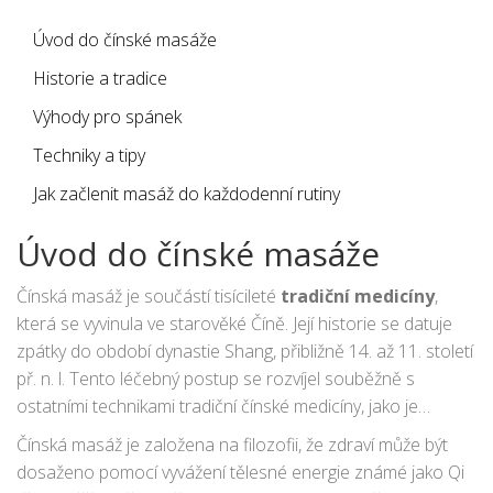
Úvod do čínské masáže
Historie a tradice
Výhody pro spánek
Techniky a tipy
Jak začlenit masáž do každodenní rutiny
Úvod do čínské masáže
Čínská masáž je součástí tisícileté
tradiční medicíny
,
která se vyvinula ve starověké Číně. Její historie se datuje
zpátky do období dynastie Shang, přibližně 14. až 11. století
př. n. l. Tento léčebný postup se rozvíjel souběžně s
ostatními technikami tradiční čínské medicíny, jako je
akupunktura a bylinkářství, a stal se nedílnou součástí
Čínská masáž je založena na filozofii, že zdraví může být
čínské kultury.
dosaženo pomocí vyvážení tělesné energie známé jako Qi