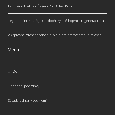
Tejpování: Efektivní Řešení Pro Bolest Krku
Regenerační masáž: Jak podpořit rychlé hojení a regeneraci těla
Jak správně míchat esenciální oleje pro aromaterapii a relaxaci
Menu
O nás
Obchodní podmínky
Zásady ochrany soukromí
GDPR