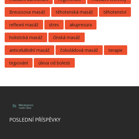
Breussova masáž
těhotenská masáž
těhotenství
reflexní masáž
stres
akupresura
holistická masáž
čínská masáž
anticelulitidní masáž
čokoládová masáž
terapie
tejpování
úleva od bolesti
POSLEDNÍ PŘÍSPĚVKY