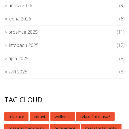
února 2026
(9)
ledna 2026
(6)
prosince 2025
(11)
listopadu 2025
(12)
října 2025
(8)
září 2025
(8)
TAG CLOUD
relaxace
zdraví
wellness
relaxační masáž
masážní baňkování
regenerace
masážní techniky