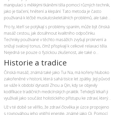
manipulaci s měkkými tkáněmi těla pomocí různých technik,
jako je tlačení, hnětení a klepání. Tato metoda je často
používaná k léčbě muskuloskeletálních problémů, ale také k
úlevě od stresu a napětí. Na druhé straně,
Zhi Ya
se více
Pro ty, kteří se potýkají s problémy spaním, může být čínská
zaměřuje na akupresurní body a využívá tlaku a tření k
masáž cestou, jak dosáhnout kvalitního odpočinku.
regulaci toku Qi v těle.
Techniky používané v těchto masážích zvyšují prokrvení a
snižují svalový tonus, čímž přispívají k celkové relaxaci těla.
Nejedná se pouze o fyzickou zkušenost, ale také o
duchovní a emoční uvolnění, které může mít nesmírně
Historie a tradice
pozitivní dopad na kvalitu spánku.
Čínská masáž, známá také jako Tui Na, má kořeny hluboko
zakořeněné v historii, která sahá tisíce let zpátky. Její původ
se váže k období dynastií Zhou a Qin, kdy se objevily
kodifikace tradičních medicínských praktik. Tehdejší lékaři ji
využívali jako součást holistického přístupu ke zdraví, který
kombinoval fyzickou manipulaci s duchovní praxí a byl
Už v té době se věřilo, že zdraví člověka je úzce propojeno
základem pro rozvoj čínské medicíny samotné.
s rovnováhou jeho vnitřní energie, známé jako Qi. Pomocí