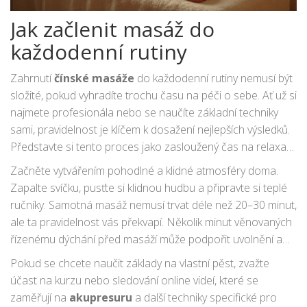
Jak začlenit masáž do
každodenní rutiny
Zahrnutí
čínské masáže
do každodenní rutiny nemusí být
složité, pokud vyhradíte trochu času na péči o sebe. Ať už si
najmete profesionála nebo se naučíte základní techniky
sami, pravidelnost je klíčem k dosažení nejlepších výsledků.
Představte si tento proces jako zasloužený čas na relaxaci,
kdy odložíte telefon a věnujete ho pouze sobě. Masáž
Začněte vytvářením pohodlné a klidné atmosféry doma.
může být ideálním začátkem nebo koncem dne, pomáhající
Zapalte svíčku, pusťte si klidnou hudbu a připravte si teplé
tělu a mysli se připravit na denní činnosti nebo klidný
ručníky. Samotná masáž nemusí trvat déle než 20–30 minut,
spánek.
ale ta pravidelnost vás překvapí. Několik minut věnovaných
řízenému dýchání před masáží může podpořit uvolnění a
připravit vás na hlubší relaxaci. Pokud pracujete z domova,
Pokud se chcete naučit základy na vlastní pěst, zvažte
může být masáž vynikajícím způsobem, jak se odtrhnout od
účast na kurzu nebo sledování online videí, které se
pracovních povinností a naladit se na osobní čas.
zaměřují na
akupresuru
a další techniky specifické pro