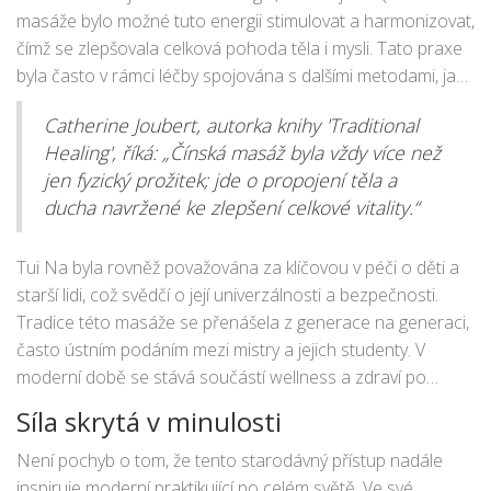
masáže bylo možné tuto energii stimulovat a harmonizovat,
čímž se zlepšovala celková pohoda těla i mysli. Tato praxe
byla často v rámci léčby spojována s dalšími metodami, jako
je
akupresura
a akupunktura, které mají za cíl dosáhnout
Catherine Joubert, autorka knihy 'Traditional
podobných výsledků.
Healing', říká: „Čínská masáž byla vždy více než
jen fyzický prožitek; jde o propojení těla a
ducha navržené ke zlepšení celkové vitality.“
Tui Na byla rovněž považována za klíčovou v péči o děti a
starší lidi, což svědčí o její univerzálnosti a bezpečnosti.
Tradice této masáže se přenášela z generace na generaci,
často ústním podáním mezi mistry a jejich studenty. V
moderní době se stává součástí wellness a zdraví po
celém světě, přičemž mnozí lidé si začínají uvědomovat
Síla skrytá v minulosti
přínosy, které jim poskytuje v boji proti
nespavosti a
stresu
.
Není pochyb o tom, že tento starodávný přístup nadále
inspiruje moderní praktikující po celém světě. Ve své