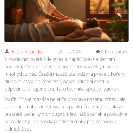
Eliška Kopecká
20 lis 2024
0 Komentáře
V moderním světě, kde stres a napětí jsou na denním
pořádku, zůstává kvalitní spánek nedosažitelným snem
mnohých z nás. Čínská masáž, starodávná praxe s kořeny
hluboko v tradiční medicíně, nabízí přírodní cestu k
odpočinku a regeneraci. Tato technika spojuje fyzické i
duševní uvolnění, což může být klíčové pro každého, kdo
Využití čínské masáže nejenže prospívá našemu zdraví, ale
pravidelně zápolí s nespavostí.
také napomáhá zlepšit kvalitu spánku. Naučme se, jak tyto
prastaré techniky mohou proměnit náš spánek a pokusíme
se začlenit je do naší každodenní rutiny pro zdravější a
klidnější život.