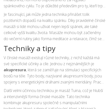
spánkového cyklu. To je důležité především pro ty, kteří trpí
nespavostí nebo častým probouzením během noci.
Je fascinující, jak může jedna technika přinášet tolik
Nedostatek spánku způsobený těmito problémy může vést
pozitivních dopadů na kvalitu spánku. Díky pravidelné čínské
k dlouhodobým zdravotním komplikacím, čemuž lze
masáži si lidé mohou užívat nejen lepší spánek, ale také
předcházet právě pomocí pravidelných masáží.
celkově vyšší kvalitu života. Masáže mohou být začleněny
do večerní rutiny jako forma meditace a relaxace, čímž se
podpoří jak fyzická, tak psychická pohoda
Techniky a tipy
V čínské masáži existují různé techniky, z nichž každá má
své specifické účinky a cíle. Jednou z nejznámějších je
akupresura
, která se zaměřuje na stimulaci specifických
bodů na těle. Tyto body, nazývané akupresurní body, jsou
spojeny s energetickými dráhami zvanými meridiány. Pracují
na principu uvolňování blokád v toku energie, čímž
Další velmi účinnou technikou je masáž Tuina, což je hlubší
podporují rovnováhu a harmonii v těle. Podle tradiční
a intenzivnější forma čínské masáže. Tato technika
čínské medicíny mohou blokády v těchto drahách vést k
kombinuje akupresuru společně s manipulačními
různým zdravotním problémům, včetně poruch spánku.
technikami, které zahrnují zatlačování, tření a hlazení k