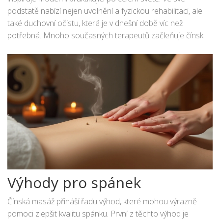
podstatě nabízí nejen uvolnění a fyzickou rehabilitaci, ale
také duchovní očistu, která je v dnešní době víc než
potřebná. Mnoho současných terapeutů začleňuje čínskou
masáž do komplexní péče, čímž plynule propojují minulost s
přítomností. Tímto způsobem se tato starodávná technika
stává součástí moderního životního stylu, což dokazuje její
nadčasovost a význam v oblasti zdraví a
wellness
.
Výhody pro spánek
Čínská masáž přináší řadu výhod, které mohou výrazně
pomoci zlepšit kvalitu spánku. První z těchto výhod je