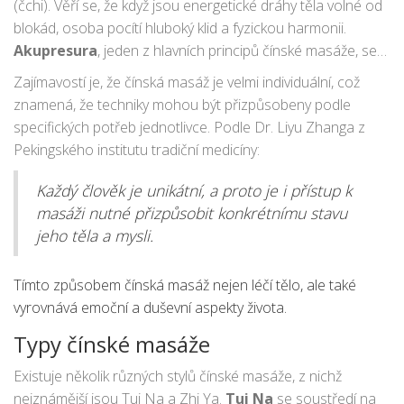
(čchi). Věří se, že když jsou energetické dráhy těla volné od
blokád, osoba pocítí hluboký klid a fyzickou harmonii.
Akupresura
, jeden z hlavních principů čínské masáže, se
zaměřuje na stimulaci konkrétních tlakových bodů na těle,
Zajímavostí je, že čínská masáž je velmi individuální, což
čímž pomáhá uvolnit napětí a zharmonizovat energii. K
znamená, že techniky mohou být přizpůsobeny podle
tomu se často používají prsty, dlaně, lokty a dokonce i nohy
specifických potřeb jednotlivce. Podle Dr. Liyu Zhanga z
praktikujícího.
Pekingského institutu tradiční medicíny:
Každý člověk je unikátní, a proto je i přístup k
masáži nutné přizpůsobit konkrétnímu stavu
jeho těla a mysli.
Tímto způsobem čínská masáž nejen léčí tělo, ale také
vyrovnává emoční a duševní aspekty života.
Typy čínské masáže
Existuje několik různých stylů čínské masáže, z nichž
nejznámější jsou Tui Na a Zhi Ya.
Tui Na
se soustředí na