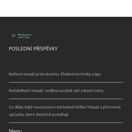
POSLEDNÍ PŘÍSPĚVKY
Reflexní masáž proti ekzému: Efektivní techniky a tipy
Rehabilitační masáž: nedílná součást vaší zdravé rutiny
Co dělat, když novorozenci má bolavé bříško? Masáž a přirozené
způsoby, které skutečně pomáhají
Menu