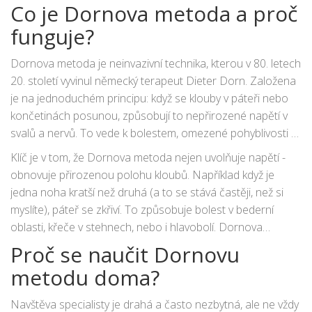
pocházejí z jednoduchého problému:
Dornova metoda
Co je Dornova metoda a proč
může pomoci opravit posunuté klouby, aniž byste museli
funguje?
navštěvovat lékaře nebo terapeuta.
Dornova metoda je neinvazivní technika, kterou v 80. letech
20. století vyvinul německý terapeut Dieter Dorn. Založena
je na jednoduchém principu: když se klouby v páteři nebo
končetinách posunou, způsobují to nepřirozené napětí v
svalů a nervů. To vede k bolestem, omezené pohyblivosti a
dokonce i problémům s trávením nebo spánkem. Metoda
Klíč je v tom, že Dornova metoda nejen uvolňuje napětí -
nevyžaduje nářadí, náročné cvičení ani silné tlaky. Stačí vaše
obnovuje přirozenou polohu kloubů. Například když je
vlastní tělo a trocha cvičení.
jedna noha kratší než druhá (a to se stává častěji, než si
myslíte), páteř se zkřiví. To způsobuje bolest v bederní
oblasti, křeče v stehnech, nebo i hlavobolí. Dornova
metoda tyto posuny zpětně vyrovnává pomocí jemných,
Proč se naučit Dornovu
vlastních pohybů, které provádíte na sobě nebo s pomocí
metodu doma?
někoho, kdo vás sleduje.
Navštěva specialisty je drahá a často nezbytná, ale ne vždy