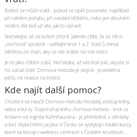
Bolest se může vrátit - pokud se opět posunete, například
při náhlém pohybu, při zvedání těžkého, nebo jen dlouhém
sedění. Ale teď už víte, jak to opravit.
Nečekejte, až se bolest zhorší. Jakmile cítíte, že se něco
„nechová“ správně - udělejte krok 1 a 2. Stačí 5 minut.
Většinou to stačí, aby se vše vrátilo na své místo.
Je to jako čištění zubů. Nečekáte, až vás bolí zub, abyste si
ho začali čistit. Dornova metoda je stejná - pravidelná
péče, ne reakce na bolest.
Kde najít další pomoc?
Chcete-li se naučit Dornovu metodu hlouběji, existují knihy,
videa a kurzy. Doporučuji knihu
Dornova metoda - krok za
krokem
od Ingrida Kühnhausera - je přehledná, s obrázky
a bez zbytečného jazyka. V Česku se vyskytují i lokální kurzy,
které se konají v wellness centrech v Českém Krumlově,