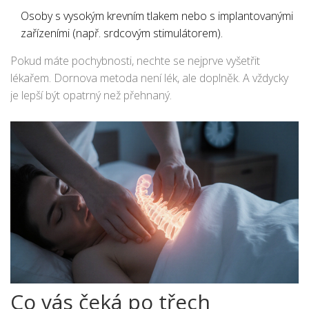
Osoby s vysokým krevním tlakem nebo s implantovanými
zařízeními (např. srdcovým stimulátorem).
Pokud máte pochybnosti, nechte se nejprve vyšetřit
lékařem. Dornova metoda není lék, ale doplněk. A vždycky
je lepší být opatrný než přehnaný.
Co vás čeká po třech