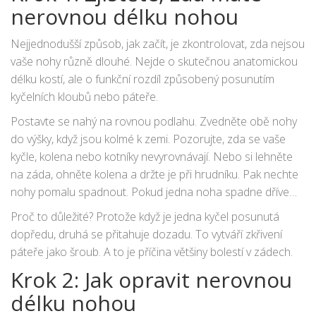
nerovnou délku nohou
Nejjednodušší způsob, jak začít, je zkontrolovat, zda nejsou
vaše nohy různě dlouhé. Nejde o skutečnou anatomickou
délku kostí, ale o funkční rozdíl způsobený posunutím
kyčelních kloubů nebo páteře.
Postavte se nahý na rovnou podlahu. Zvedněte obě nohy
do výšky, když jsou kolmé k zemi. Pozorujte, zda se vaše
kyčle, kolena nebo kotníky nevyrovnávají. Nebo si lehněte
na záda, ohněte kolena a držte je při hrudníku. Pak nechte
nohy pomalu spadnout. Pokud jedna noha spadne dříve
nebo je v jiné poloze, máte nerovnou délku.
Proč to důležité? Protože když je jedna kyčel posunutá
dopředu, druhá se přitahuje dozadu. To vytváří zkřivení
páteře jako šroub. A to je příčina většiny bolestí v zádech.
Krok 2: Jak opravit nerovnou
délku nohou