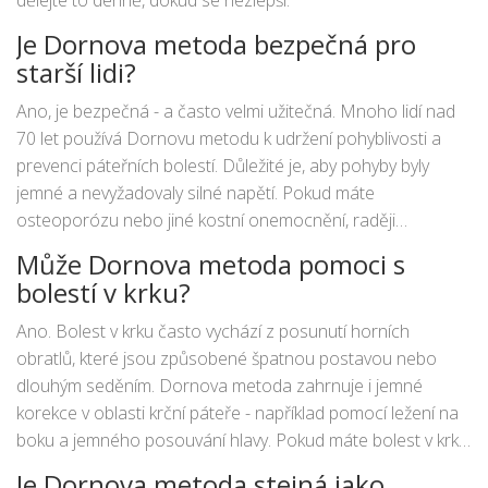
dělejte to denně, dokud se nezlepší.
Je Dornova metoda bezpečná pro
starší lidi?
Ano, je bezpečná - a často velmi užitečná. Mnoho lidí nad
70 let používá Dornovu metodu k udržení pohyblivosti a
prevenci páteřních bolestí. Důležité je, aby pohyby byly
jemné a nevyžadovaly silné napětí. Pokud máte
osteoporózu nebo jiné kostní onemocnění, raději
konzultujte lékaře, ale většina cvičení je stále vhodná.
Může Dornova metoda pomoci s
bolestí v krku?
Ano. Bolest v krku často vychází z posunutí horních
obratlů, které jsou způsobené špatnou postavou nebo
dlouhým seděním. Dornova metoda zahrnuje i jemné
korekce v oblasti krční páteře - například pomocí ležení na
boku a jemného posouvání hlavy. Pokud máte bolest v krku,
zkuste nejprve opravit páteř v oblasti ramen a hrudníku - to
Je Dornova metoda stejná jako