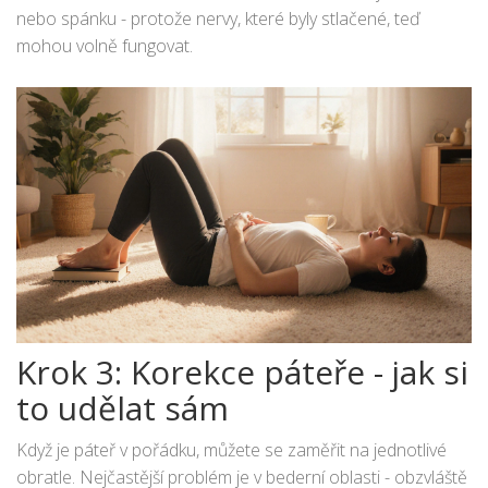
nebo spánku - protože nervy, které byly stlačené, teď
mohou volně fungovat.
Krok 3: Korekce páteře - jak si
to udělat sám
Když je páteř v pořádku, můžete se zaměřit na jednotlivé
obratle. Nejčastější problém je v bederní oblasti - obzvláště