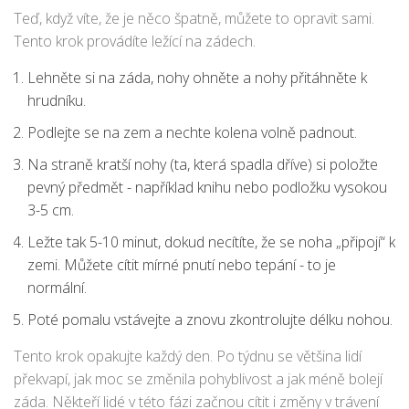
Teď, když víte, že je něco špatně, můžete to opravit sami.
Tento krok provádíte ležící na zádech.
Lehněte si na záda, nohy ohněte a nohy přitáhněte k
hrudníku.
Podlejte se na zem a nechte kolena volně padnout.
Na straně kratší nohy (ta, která spadla dříve) si položte
pevný předmět - například knihu nebo podložku vysokou
3-5 cm.
Ležte tak 5-10 minut, dokud necítíte, že se noha „připojí“ k
zemi. Můžete cítit mírné pnutí nebo tepání - to je
normální.
Poté pomalu vstávejte a znovu zkontrolujte délku nohou.
Tento krok opakujte každý den. Po týdnu se většina lidí
překvapí, jak moc se změnila pohyblivost a jak méně bolejí
záda. Někteří lidé v této fázi začnou cítit i změny v trávení