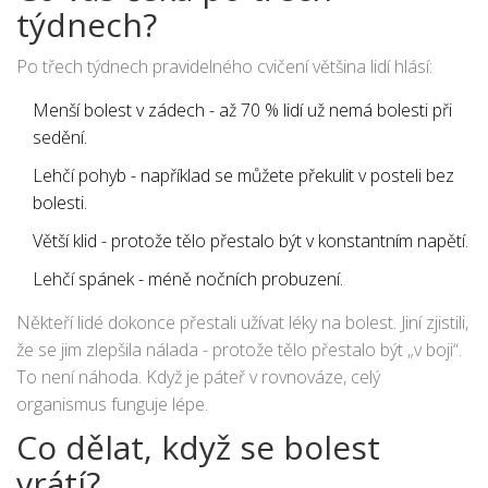
týdnech?
Po třech týdnech pravidelného cvičení většina lidí hlásí:
Menší bolest v zádech - až 70 % lidí už nemá bolesti při
sedění.
Lehčí pohyb - například se můžete překulit v posteli bez
bolesti.
Větší klid - protože tělo přestalo být v konstantním napětí.
Lehčí spánek - méně nočních probuzení.
Někteří lidé dokonce přestali užívat léky na bolest. Jiní zjistili,
že se jim zlepšila nálada - protože tělo přestalo být „v boji“.
To není náhoda. Když je páteř v rovnováze, celý
organismus funguje lépe.
Co dělat, když se bolest
vrátí?