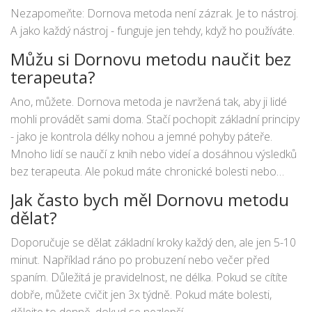
Brně nebo Praze. Ty jsou levné a trvají 2-3 hodiny. Po nich
Nezapomeňte: Dornova metoda není zázrak. Je to nástroj.
už víte, co dělat doma.
A jako každý nástroj - funguje jen tehdy, když ho používáte.
Můžu si Dornovu metodu naučit bez
terapeuta?
Ano, můžete. Dornova metoda je navržená tak, aby ji lidé
mohli provádět sami doma. Stačí pochopit základní principy
- jako je kontrola délky nohou a jemné pohyby páteře.
Mnoho lidí se naučí z knih nebo videí a dosáhnou výsledků
bez terapeuta. Ale pokud máte chronické bolesti nebo
nejste si jistí, je dobré si nejprve nechat ukázat techniku
Jak často bych měl Dornovu metodu
odborníkem.
dělat?
Doporučuje se dělat základní kroky každý den, ale jen 5-10
minut. Například ráno po probuzení nebo večer před
spaním. Důležitá je pravidelnost, ne délka. Pokud se cítíte
dobře, můžete cvičit jen 3x týdně. Pokud máte bolesti,