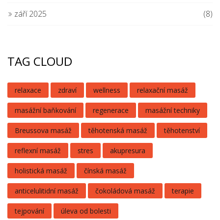
září 2025
(8)
TAG CLOUD
relaxace
zdraví
wellness
relaxační masáž
masážní baňkování
regenerace
masážní techniky
Breussova masáž
těhotenská masáž
těhotenství
reflexní masáž
stres
akupresura
holistická masáž
čínská masáž
anticelulitidní masáž
čokoládová masáž
terapie
tejpování
úleva od bolesti