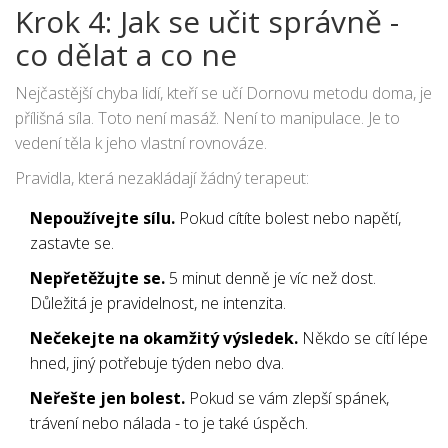
Krok 4: Jak se učit správně -
co dělat a co ne
Nejčastější chyba lidí, kteří se učí Dornovu metodu doma, je
přílišná síla. Toto není masáž. Není to manipulace. Je to
vedení těla k jeho vlastní rovnováze.
Pravidla, která nezakládají žádný terapeut:
Nepoužívejte sílu.
Pokud cítíte bolest nebo napětí,
zastavte se.
Nepřetěžujte se.
5 minut denně je víc než dost.
Důležitá je pravidelnost, ne intenzita.
Nečekejte na okamžitý výsledek.
Někdo se cítí lépe
hned, jiný potřebuje týden nebo dva.
Neřešte jen bolest.
Pokud se vám zlepší spánek,
trávení nebo nálada - to je také úspěch.