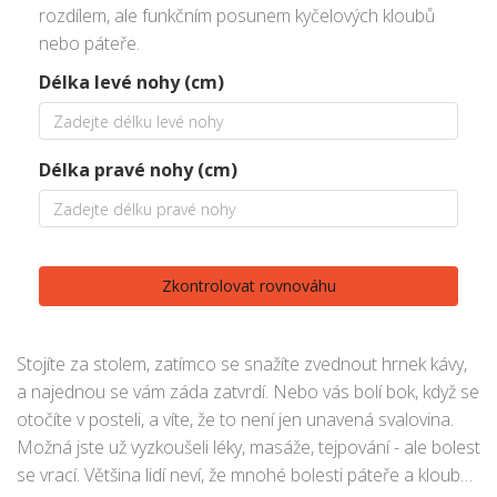
rozdílem, ale funkčním posunem kyčelových kloubů
nebo páteře.
Délka levé nohy (cm)
Délka pravé nohy (cm)
Zkontrolovat rovnováhu
Stojíte za stolem, zatímco se snažíte zvednout hrnek kávy,
a najednou se vám záda zatvrdí. Nebo vás bolí bok, když se
otočíte v posteli, a víte, že to není jen unavená svalovina.
Možná jste už vyzkoušeli léky, masáže, tejpování - ale bolest
se vrací. Většina lidí neví, že mnohé bolesti páteře a kloubů