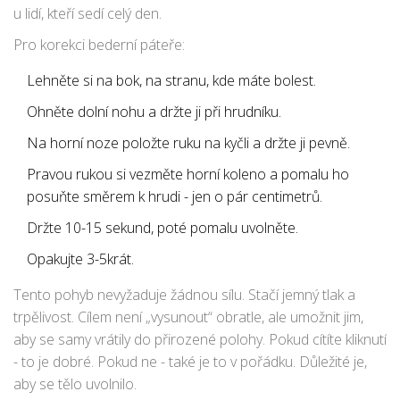
u lidí, kteří sedí celý den.
Pro korekci bederní páteře:
Lehněte si na bok, na stranu, kde máte bolest.
Ohněte dolní nohu a držte ji při hrudníku.
Na horní noze položte ruku na kyčli a držte ji pevně.
Pravou rukou si vezměte horní koleno a pomalu ho
posuňte směrem k hrudi - jen o pár centimetrů.
Držte 10-15 sekund, poté pomalu uvolněte.
Opakujte 3-5krát.
Tento pohyb nevyžaduje žádnou sílu. Stačí jemný tlak a
trpělivost. Cílem není „vysunout“ obratle, ale umožnit jim,
aby se samy vrátily do přirozené polohy. Pokud cítíte kliknutí
- to je dobré. Pokud ne - také je to v pořádku. Důležité je,
aby se tělo uvolnilo.