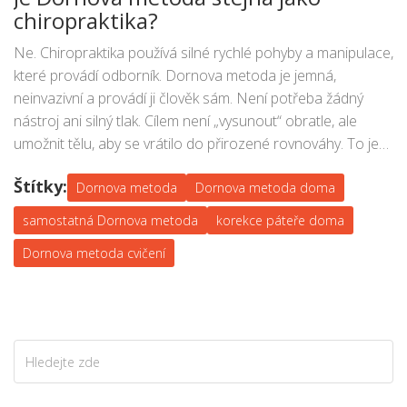
často uvolní i krk.
chiropraktika?
Ne. Chiropraktika používá silné rychlé pohyby a manipulace,
které provádí odborník. Dornova metoda je jemná,
neinvazivní a provádí ji člověk sám. Není potřeba žádný
nástroj ani silný tlak. Cílem není „vysunout“ obratle, ale
umožnit tělu, aby se vrátilo do přirozené rovnováhy. To je
zásadní rozdíl.
Štítky:
Dornova metoda
Dornova metoda doma
samostatná Dornova metoda
korekce páteře doma
Dornova metoda cvičení