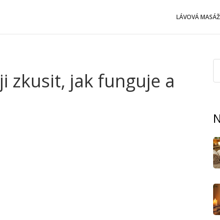
LÁVOVÁ MASÁŽ
i zkusit, jak funguje a
N
 při bolesti zad, ale i při potížích se spánkem nebo
 dál populárnější a není divu. Nepotřebujete při ní žádné
es oblečení jemnými tlaky prstů, dlaní a loktů. Ideální pro
.
racuje se s akupresurními body, které pomáhají uvolnit
 trochu záhadně? Ve výsledku to znamená, že po masáži se
ovnanější. Lidé si všimnou lepší nálady, snazšího usínání i