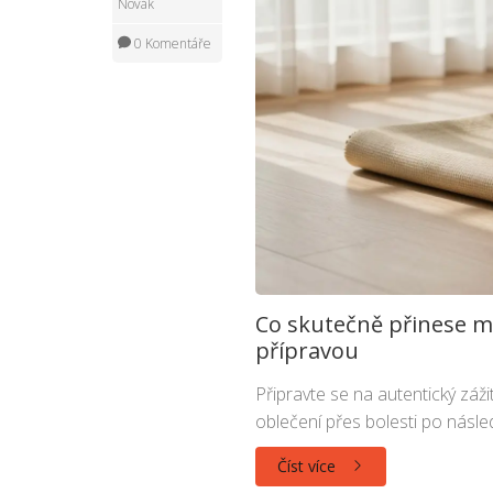
Novák
0 Komentáře
Co skutečně přinese ma
přípravou
Připravte se na autentický záži
oblečení přes bolesti po násl
Číst více