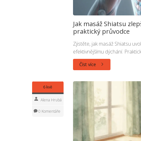
Jak masáž Shiatsu zlep
praktický průvodce
Zjistěte, jak masáž Shiatsu uvo
efektivnějšímu dýchání. Praktick
Číst více
6 kvě
Alena Hrubá
0 Komentáře