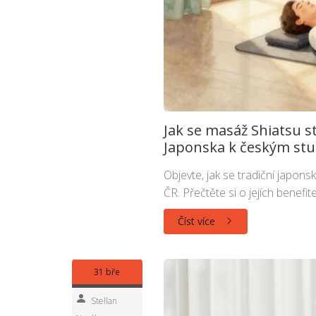
Jak se masáž Shiatsu s
Japonska k českým stu
Objevte, jak se tradiční japon
ČR. Přečtěte si o jejích benefit
Číst více
31 bře
Stellan