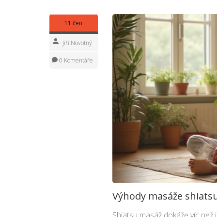
11 čen
Jiří Novotný
0 Komentáře
Výhody masáže shiatsu:
Shiatsu masáž dokáže víc než j