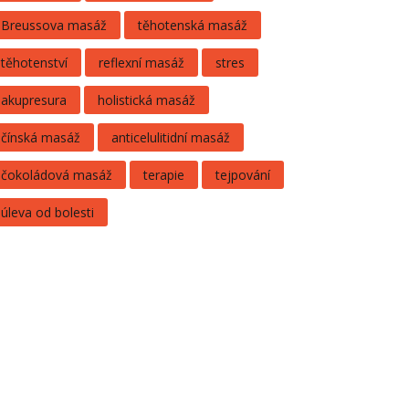
Breussova masáž
těhotenská masáž
těhotenství
reflexní masáž
stres
akupresura
holistická masáž
čínská masáž
anticelulitidní masáž
čokoládová masáž
terapie
tejpování
úleva od bolesti