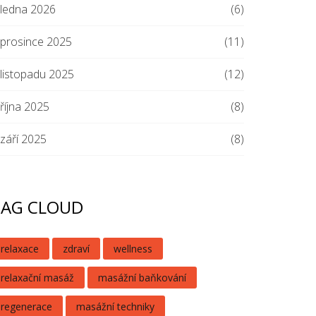
ledna 2026
(6)
prosince 2025
(11)
listopadu 2025
(12)
října 2025
(8)
září 2025
(8)
TAG CLOUD
relaxace
zdraví
wellness
relaxační masáž
masážní baňkování
regenerace
masážní techniky