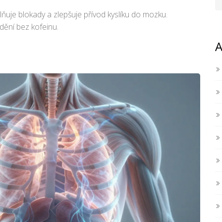
lňuje blokady a zlepšuje přívod kyslíku do mozku.
edění bez kofeinu.
A