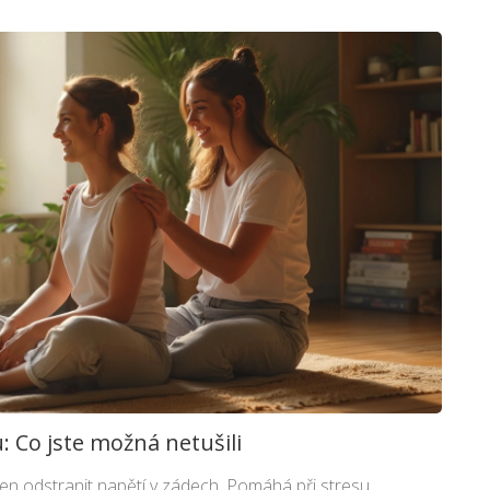
 Co jste možná netušili
en odstranit napětí v zádech. Pomáhá při stresu,