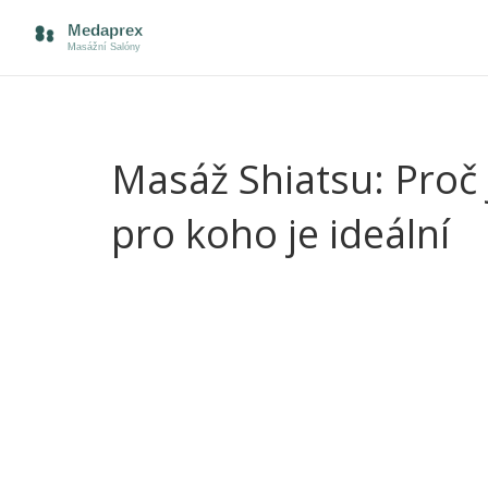
Masáž Shiatsu: Proč j
pro koho je ideální
Věděli jste, že shiatsu masáž dokáže pomoci nejen
zažíváním? Tahle japonská technika je v Česku čím
oleje a často se ani nesvlékáte – masér pracuje př
ty, kdo se necítí pohodlně při klasických masážích
Shiatsu funguje na principu harmonizace těla – p
bloky a rozproudit energii po celém těle. Zní to
tělo cítí lehčí, méně bolavé a často i psychicky vyr
lepšího trávení.