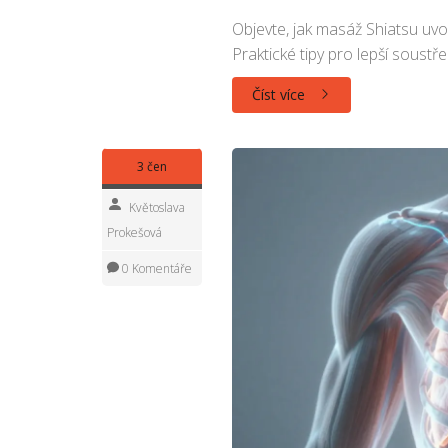
Objevte, jak masáž Shiatsu uvo
Praktické tipy pro lepší soustř
Číst více
3 čen
Květoslava
Prokešová
0 Komentáře