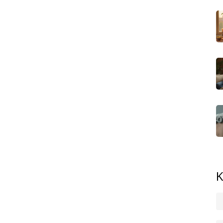
 kdo cítí stres, napětí ve svalech, mají sklony k migrénám
 klientů, shiatsu často uleví i při dlouhodobých únavách,
ý den v kanceláři nebo jste na nohou od rána do večera,
za to.
loží na futon (japonská matrace na zemi), nebo na
ohodlném oblečení. Masér postupně přikládá tlak na
Cílem není bolest, ale „příjemně bolavý“ pocit, který
ítíte ještě několik dní. Klienti popisují ústup bolestí hlavy,
d chodíte na shiatsu pravidelně, můžete zaznamenat i lepší
najít zkušeného terapeuta – ten by měl mít certifikaci a být
ení.
ás, zkuste domluvit krátkou ukázkovou seanci. Většina
ysvětlí, co čekat. Určitě nemusíte být fanouškem
ě tělu a zklidnění hlavy v dnešním hektickém světě.
K
ma menší masážní míček nebo naučte jednodušší techniky
laxačními masážemi nebo vychází ze shiatsu technik, když
. Takže pokud jste zatím váhali, jestli stojí shiatsu za
den – tělo i mysl vám poděkují.