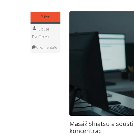
7 čec
Libuše
Dvořáková
0 Komentáře
Masáž Shiatsu a soustře
koncentraci