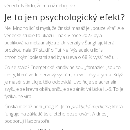
věcech. Někdo, že mu už nebojí krk.
Je to jen psychologický efekt?
Ne. Mnoho lidí si myslí, že čínská masáž je „pouze víra“. Ale
vědecké studie to ukazují jinak. V roce 2023 byla
publikována metaanalýza z Univerzity v Šanghaji, která
prozkoumala 87 studií o Tui Na. Výsledek: u lidí s
chronickými bolestmi zad byla úleva o 68 % vyšší než u
skupiny, která dostávala jen placebom. A to bez léků.
Co se stalo? Energetické kanály nejsou „fantázie“. Jsou to
cesty, které vede nervový systém, krevní cévy a lymfa. Když
je masér stimuluje, tělo odpovídá. Uvolňuje se adrenalin,
zvyšuje se krevní oběh, snižuje se zánětlivá látka IL-6. To je
fyzika, ne víra.
Čínská masáž není „magie“. Je to
praktická medicína
, která
funguje na základě tisíciletého pozorování. A dnes ji
podporují i laboratoře.