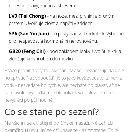
bolestmi hlavy, zácpu a stresem.
LV3 (Tai Chong)
- na noze, mezi prvním a druhým
prstem. Uvolňuje zlost a napětí v zádech.
SP6 (San Yin Jiao)
- tři prsty nad vnitřní kotník. Výborné
pro nespavost a hormonální nerovnováhu.
GB20 (Feng Chi)
- pod základem lebky. Uvolňuje krk a
zlepšuje krevní oběh do mozku.
Práce probíhá v rytmu dýchání. Masér nezadržuje tlak, ale
ho „přivádí“ a „odpouští“. Je to jako když zvedáte kámen z
vody - nezvedáte ho rychle, ale necháte ho plavat, až se
sám uvolní. Výsledkem je hluboká, trvalá úleva, která se
nevytrácí po půl hodině.
Co se stane po sezení?
Ne všichni se cítí stejně po čínské masáži. Někteří cítí
okamžitou úlevu. Jiní se cítí unaveně - až zmateně. To je