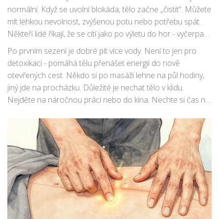
normální. Když se uvolní blokáda, tělo začne „čistit“. Můžete
mít lehkou nevolnost, zvýšenou potu nebo potřebu spát.
Někteří lidé říkají, že se cítí jako po výletu do hor - vyčerpaní,
ale svěží.
Po prvním sezení je dobré pít více vody. Není to jen pro
detoxikaci - pomáhá tělu přenášet energii do nově
otevřených cest. Někdo si po masáži lehne na půl hodiny,
jiný jde na procházku. Důležité je nechat tělo v klidu.
Nejděte na náročnou práci nebo do kina. Nechte si čas na
„přeprogramování“.