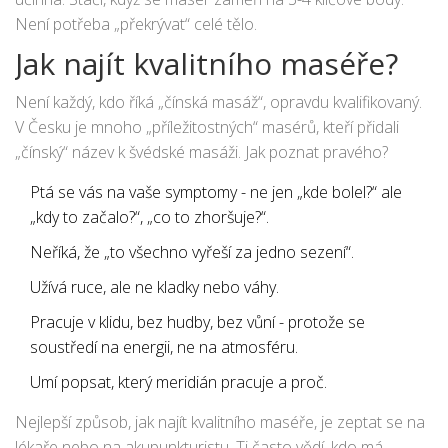
Není potřeba „překrývat“ celé tělo.
Jak najít kvalitního maséře?
Není každý, kdo říká „čínská masáž“, opravdu kvalifikovaný.
V Česku je mnoho „příležitostných“ masérů, kteří přidali
„čínský“ název k švédské masáži. Jak poznat pravého?
Ptá se vás na vaše symptomy - ne jen „kde bolel?“ ale
„kdy to začalo?“, „co to zhoršuje?“.
Neříká, že „to všechno vyřeší za jedno sezení“.
Užívá ruce, ale ne kladky nebo váhy.
Pracuje v klidu, bez hudby, bez vůní - protože se
soustředí na energii, ne na atmosféru.
Umí popsat, který meridián pracuje a proč.
Nejlepší způsob, jak najít kvalitního maséře, je zeptat se na
lékaře nebo na akupunkturistu. Ti často vědí, kdo má