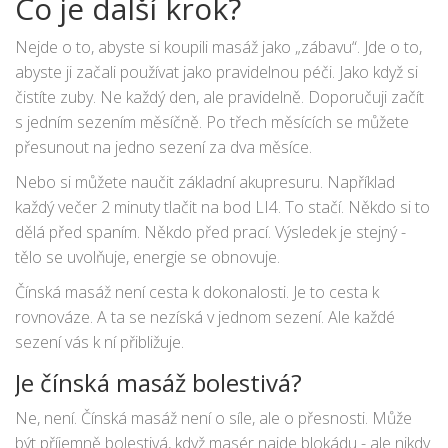
Co je další krok?
Nejde o to, abyste si koupili masáž jako „zábavu“. Jde o to,
abyste ji začali používat jako pravidelnou péči. Jako když si
čistíte zuby. Ne každý den, ale pravidelně. Doporučuji začít
s jedním sezením měsíčně. Po třech měsících se můžete
přesunout na jedno sezení za dva měsíce.
Nebo si můžete naučit základní akupresuru. Například
každý večer 2 minuty tlačit na bod LI4. To stačí. Někdo si to
dělá před spaním. Někdo před prací. Výsledek je stejný -
tělo se uvolňuje, energie se obnovuje.
Čínská masáž není cesta k dokonalosti. Je to cesta k
rovnováze. A ta se nezíská v jednom sezení. Ale každé
sezení vás k ní přibližuje.
Je čínská masáž bolestivá?
Ne, není. Čínská masáž není o síle, ale o přesnosti. Může
být příjemně bolestivá, když masér najde blokádu - ale nikdy