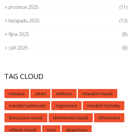
prosince 2025
(11)
listopadu 2025
(12)
října 2025
(8)
září 2025
(8)
TAG CLOUD
relaxace
zdraví
wellness
relaxační masáž
masážní baňkování
regenerace
masážní techniky
Breussova masáž
těhotenská masáž
těhotenství
reflexní masáž
stres
akupresura