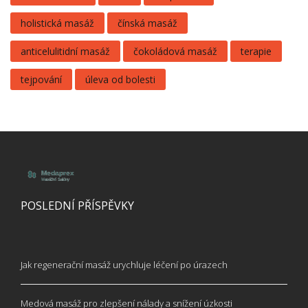
holistická masáž
čínská masáž
anticelulitidní masáž
čokoládová masáž
terapie
tejpování
úleva od bolesti
POSLEDNÍ PŘÍSPĚVKY
Jak regenerační masáž urychluje léčení po úrazech
Medová masáž pro zlepšení nálady a snížení úzkosti