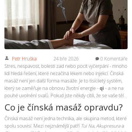
Petr Hruška
24 bře 2026
0 Komentáře
Stres, nespavost, bolesti zad nebo pocit vyčerpání - mnoho
lidí hledá řešení, které nezačíná lékem nebo injekcí. Čínská
masáž není jen další forma masáže. Je to tisíciletý systém,
který se zaměřuje na obnovu životní energie -
qi
- a ne na
pouhé uvolnění svalů. Pokud jste někdy cítili, že se vaše tělo
„zakonzervovalo“, i když jste si dali masáž, možná jste
Co je čínská masáž opravdu?
potřebovali právě čínskou.
Čínská masáž není jedna technika, ale skupina metod, které
spolu souvisí. Mezi nejznámější patří
Tui Na
,
Akupresura
a