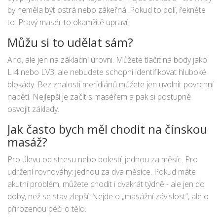
by neměla být ostrá nebo zákeřná. Pokud to bolí, řekněte
to. Pravý masér to okamžitě upraví.
Můžu si to udělat sám?
Ano, ale jen na základní úrovni. Můžete tlačit na body jako
LI4 nebo LV3, ale nebudete schopni identifikovat hluboké
blokády. Bez znalosti meridiánů můžete jen uvolnit povrchní
napětí. Nejlepší je začít s maséřem a pak si postupně
osvojit základy.
Jak často bych měl chodit na čínskou
masáž?
Pro úlevu od stresu nebo bolestí: jednou za měsíc. Pro
udržení rovnováhy: jednou za dva měsíce. Pokud máte
akutní problém, můžete chodit i dvakrát týdně - ale jen do
doby, než se stav zlepší. Nejde o „masážní závislost“, ale o
přirozenou péči o tělo.