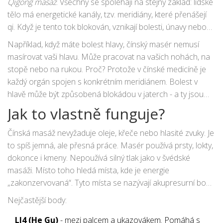
Qigong masáž
. Všechny se spoléhají na stejný základ: lidské
tělo má energetické kanály, tzv. meridiány, které přenášejí
qi. Když je tento tok blokován, vznikají bolesti, únavy nebo
nemoci. Masér nepracuje jen s kostmi a svaly - pracuje s
Například, když máte bolest hlavy, čínský masér nemusí
energií.
masírovat vaši hlavu. Může pracovat na vašich nohách, na
stopě nebo na rukou. Proč? Protože v čínské medicíně je
každý orgán spojen s konkrétním meridiánem. Bolest v
hlavě může být způsobená blokádou v jaterch - a ty jsou
spojeny s prstem u malíčku. To zní divně, ale funguje.
Jak to vlastně funguje?
Mnoho lidí po první sezení říká: „Cítil jsem to, jak se mi něco
uvolnilo vnitřně.“
Čínská masáž nevyžaduje oleje, křeče nebo hlasité zvuky. Je
to spíš jemná, ale přesná práce. Masér používá prsty, lokty,
dokonce i kmeny. Nepoužívá silný tlak jako v švédské
masáži. Místo toho hledá místa, kde je energie
„zakonzervovaná“. Tyto místa se nazývají akupresurní body.
Je jich přes 360, ale nejčastěji se pracuje s 20-30 klíčovými.
Nejčastější body:
LI4 (He Gu)
- mezi palcem a ukazovákem. Pomáhá s