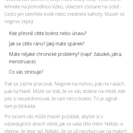
lehnete na pohodlnou lůžko, oblečení zůstane na sobě -
často jen otevřete košili nebo zvednete kalhoty. Masér se
nejprve zeptá:
Kde přesně cítíte bolest nebo únavu?
Jak se cítíte ráno? Jaký máte spánek?
Máte nějaké chronické problémy? (např. žaludek, játra,
menstruace)
Co vás stresuje?
Pak se začne pracovat. Nejprve na nohou, pak na rukách,
pak na hlavě. Může se stát, že se vás dotkne na místě, kde
jste si neuvědomovali, že tam něco bolelo. To je signál -
tam je blokáda.
Po sezení vás může masér požádat, abyste si v
následujících dnech všimli, jak se vaše tělo mění. Někdo si
všimne, že lépe spí. Někdo, že se už nevzburcuje na malých