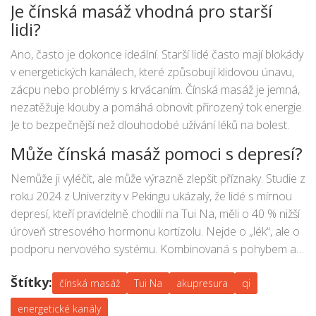
Je čínská masáž vhodná pro starší
lidi?
Ano, často je dokonce ideální. Starší lidé často mají blokády
v energetických kanálech, které způsobují klidovou únavu,
zácpu nebo problémy s krvácaním. Čínská masáž je jemná,
nezatěžuje klouby a pomáhá obnovit přirozený tok energie.
Je to bezpečnější než dlouhodobé užívání léků na bolest.
Může čínská masáž pomoci s depresí?
Nemůže ji vyléčit, ale může výrazně zlepšit příznaky. Studie z
roku 2024 z Univerzity v Pekingu ukázaly, že lidé s mírnou
depresí, kteří pravidelně chodili na Tui Na, měli o 40 % nižší
úroveň stresového hormonu kortizolu. Nejde o „lék“, ale o
podporu nervového systému. Kombinovaná s pohybem a
světlem, může být velmi účinná.
Štítky:
čínská masáž
Tui Na
akupresura
qi
energetické kanály