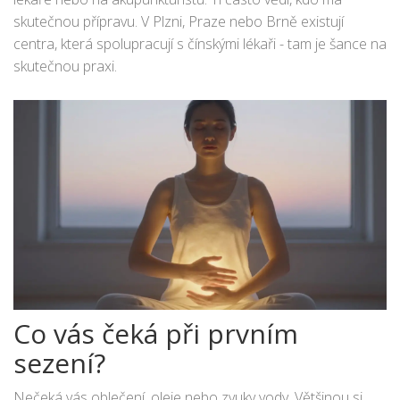
skutečnou přípravu. V Plzni, Praze nebo Brně existují
centra, která spolupracují s čínskými lékaři - tam je šance na
skutečnou praxi.
Co vás čeká při prvním
sezení?
Nečeká vás oblečení, oleje nebo zvuky vody. Většinou si