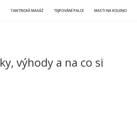
TANTRICKÁ MASÁŽ
TEJPOVÁNÍ PALCE
MASTI NA KOLENO
ky, výhody a na co si
tky:
kuoterapie
inky
kuoterapie
sáže