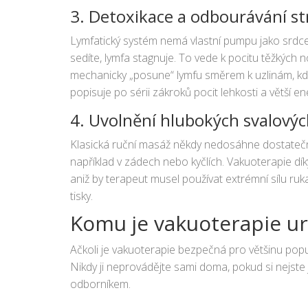
3. Detoxikace a odbourávání st
Lymfatický systém nemá vlastní pumpu jako srdce
sedíte, lymfa stagnuje. To vede k pocitu těžkých
mechanicky „posune“ lymfu směrem k uzlinám, kd
popisuje po sérii zákroků pocit lehkosti a větší en
4. Uvolnění hlubokých svalovýc
Klasická ruční masáž někdy nedosáhne dostatečně
například v zádech nebo kyčlích. Vakuoterapie dík
aniž by terapeut musel používat extrémní sílu rukama
tisky.
Komu je vakuoterapie ur
Ačkoli je vakuoterapie bezpečná pro většinu popul
Nikdy ji neprovádějte sami doma, pokud si nejste 
odborníkem.