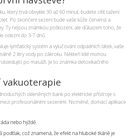
, který trvá obvykle 30 až 60 minut, budete cítit tažení
bolet. Po skončení sezení bude vaše kůže červená a
tiny. Ty nejsou známkou poškození, ale důkazem toho, že
kle odezní do 3-7 dnů.
luje lymfatický systém a vylučování odpadních látek, vaše
imálně 2 litry vody po zákroku. Někteří lidé mohou
následující po masáži. Je to známka detoxikačního
í vakuoterapie
noduchých skleněných bank po elektrické přístroje s
mezi profesionálními sezeními. Nicméně, domácí aplikace
záda nebo hýždě.
ší podtlak, což znamená, že efekt na hluboké tkáně je