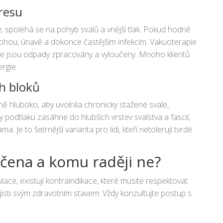
resu
; spoléhá se na pohyb svalů a vnější tlak. Pokud hodně
 nohou, únavě a dokonce častějším infekcím. Vakuoterapie
e jsou odpady zpracovány a vyloučeny. Mnoho klientů
ergie.
h bloků
 hluboko, aby uvolnila chronicky stažené svale,
y podtlaku zasáhne do hlubších vrstev svalstva a fascií,
. Je to šetrnější varianta pro lidi, kteří netolerují tvrdé
čena a komu raději ne?
ace, existují kontraindikace, které musíte respektovat.
jisti svým zdravotním stavem. Vždy konzultujte postup s