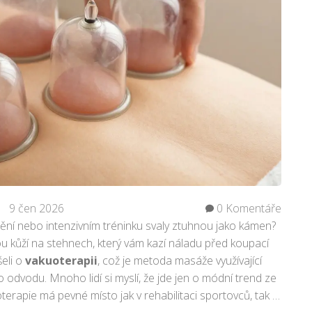
po
od
ce
de
tě
9 čen 2026
0 Komentáře
ění nebo intenzivním tréninku svaly ztuhnou jako kámen?
 kůží na stehnech, který vám kazí náladu před koupací
eli o
vakuoterapii
, což je
metoda masáže využívající
ho odvodu
.
Mnoho lidí si myslí, že jde jen o módní trend ze
oterapie má pevné místo jak v rehabilitaci sportovců, tak v