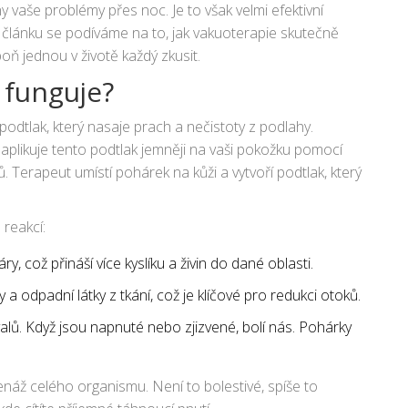
y vaše problémy přes noc. Je to však velmi efektivní
to článku se podíváme na to, jak vakuoterapie skutečně
oň jednou v životě každý zkusit.
 funguje?
podtlak, který nasaje prach a nečistoty z podlahy.
aplikuje tento podtlak jemněji na vaši pokožku pomocí
 Terapeut umístí pohárek na kůži a vytvoří podtlak, který
 reakcí:
y, což přináší více kyslíku a živin do dané oblasti.
 odpadní látky z tkání, což je klíčové pro redukci otoků.
alů. Když jsou napnuté nebo zjizvené, bolí nás. Pohárky
renáž celého organismu. Není to bolestivé, spíše to