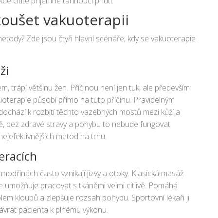
kde cítíte příjemné táhnoucí pnutí.
koušet vakuoterapii
etody? Zde jsou čtyři hlavní scénáře, kdy se vakuoterapie
ži
m, trápí většinu žen. Příčinou není jen tuk, ale především
uoterapie působí přímo na tuto příčinu. Pravidelným
dochází k rozbití těchto vazebných mostů mezi kůží a
mě, bez zdravé stravy a pohybu to nebude fungovat
nejefektivnějších metod na trhu.
eracích
odřinách často vznikají jizvy a otoky. Klasická masáž
pie umožňuje pracovat s tkáněmi velmi citlivě. Pomáhá
em kloubů a zlepšuje rozsah pohybu. Sportovní lékaři ji
 návrat pacienta k plnému výkonu.