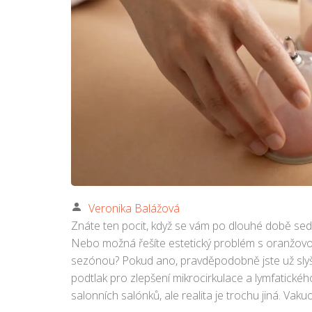
Veronika Balážová
Znáte ten pocit, když se vám po dlouhé době sed
Nebo možná řešíte estetický problém s oranžovou
sezónou? Pokud ano, pravděpodobně jste už slyš
podtlak pro zlepšení mikrocirkulace a lymfatické
salonních salónků, ale realita je trochu jiná. Vaku