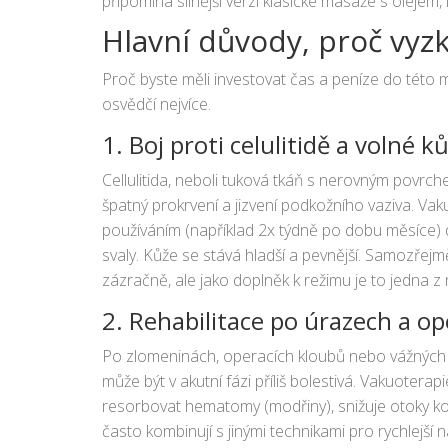
připomíná silnější verzi klasické masáže s olejem, 
Hlavní důvody, proč vyz
Proč byste měli investovat čas a peníze do této m
osvědčí nejvíce.
1. Boj proti celulitidě a volné ků
Cellulitida, neboli tuková tkáň s nerovným povrche
špatný prokrvení a jizvení podkožního vaziva. Vak
používáním (například 2x týdně po dobu měsíce) 
svaly. Kůže se stává hladší a pevnější. Samozřej
zázračně, ale jako doplněk k režimu je to jedna z 
2. Rehabilitace po úrazech a op
Po zlomeninách, operacích kloubů nebo vážných m
může být v akutní fázi příliš bolestivá. Vakuotera
resorbovat hematomy (modřiny), snižuje otoky kol
často kombinují s jinými technikami pro rychlejší