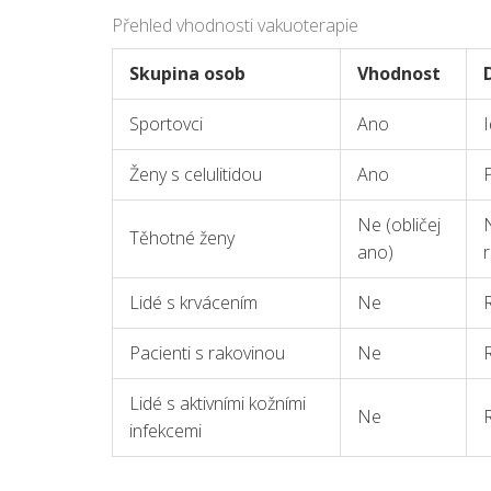
Přehled vhodnosti vakuoterapie
Skupina osob
Vhodnost
Sportovci
Ano
I
Ženy s celulitidou
Ano
P
Ne (obličej
Těhotné ženy
ano)
r
Lidé s krvácením
Ne
R
Pacienti s rakovinou
Ne
R
Lidé s aktivními kožními
Ne
R
infekcemi