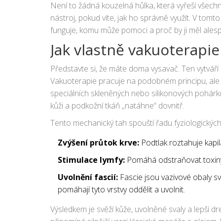
estetické péči o pleť.
Není to žádná kouzelná hůlka, která vyřeší všechn
nástroj, pokud víte, jak ho správně využít. V tom
funguje, komu může pomoci a proč by ji měl alesp
Jak vlastně vakuoterapie
Představte si, že máte doma vysavač. Ten vytváří 
Vakuoterapie pracuje na podobném principu, ale 
speciálních skleněných nebo silikonových pohárků.
kůži a podkožní tkáň „natáhne“ dovnitř.
Tento mechanický tah spouští řadu fyziologických
Zvýšení průtok krve:
Podtlak roztahuje kapilár
Stimulace lymfy:
Pomáhá odstraňovat toxiny a
Uvolnění fascií:
Fascie jsou vazivové obaly sv
pomáhají tyto vrstvy oddělit a uvolnit.
Výsledkem je svěží kůže, uvolněné svaly a lepší d