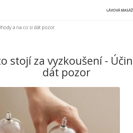
LÁVOVÁ MASÁŽ
výhody a na co si dát pozor
o stojí za vyzkoušení - Účin
dát pozor
Ští
va
úč
va
ma