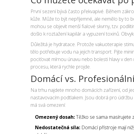
První sezení bývá často překvapivé. Během zákroku
kůže. Může to být nepříjemné, ale nemělo by to 
mohou se objevit menší fialové skvrny, tzv. podli
došlo k roztažení kapilár a vypuzení toxinů. Obvy
Důležitá je hydratace. Protože vakuoterapie stimu
tělo potřebuje vodu na jejich transport. Pijte min
pociťovat mírnou únavu nebo bolesti hlavy v den 
procesu, která rychle projde.
Domácí vs. Profesionáln
Na trhu najdete mnoho domácích zařízení, od jed
nastavovacím podtlakem. Jsou dobrá pro údržbu 
má svá omezení:
Omezený dosah:
Těžko se sama masírujete 
Nedostatečná síla:
Domácí přístroje mají niž