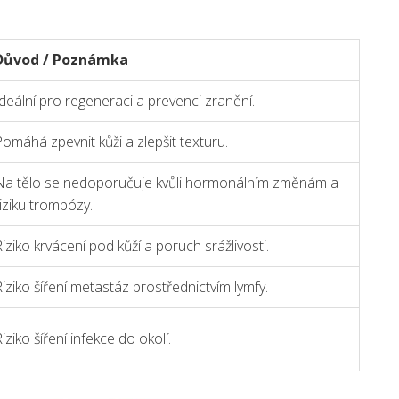
Důvod / Poznámka
deální pro regeneraci a prevenci zranění.
omáhá zpevnit kůži a zlepšit texturu.
Na tělo se nedoporučuje kvůli hormonálním změnám a
iziku trombózy.
iziko krvácení pod kůží a poruch srážlivosti.
iziko šíření metastáz prostřednictvím lymfy.
iziko šíření infekce do okolí.