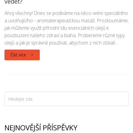
vědět?
Ahoj všechny! Dnes se podíváme na něco velmi speciálního
a uvolňujícího - aromaterapeutickou masáž. Prozkoumáme,
jak můžeme využít přírodní sílu esenciálních olejů k
povzbuzení našeho zdraví a blaha. Probereme různé typy
olejů a jak je správně používat, abychom z nich získali
maximum benefitů. Tak pojďme na to společně objevovat
Číst více
tuto fascinující oblast wellness!
NEJNOVĚJŠÍ PŘÍSPĚVKY