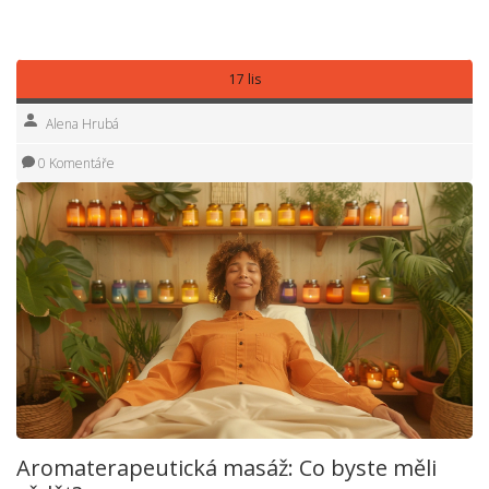
někdy i malá změna znamená velký rozdíl.
17 lis
Alena Hrubá
0 Komentáře
Aromaterapeutická masáž: Co byste měli