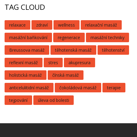
TAG CLOUD
relaxace
zdraví
wellness
relaxační masáž
masážní baňkování
regenerace
masážní techniky
Breussova masáž
těhotenská masáž
těhotenství
reflexní masáž
stres
akupresura
holistická masáž
čínská masáž
anticelulitidní masáž
čokoládová masáž
terapie
tejpování
úleva od bolesti