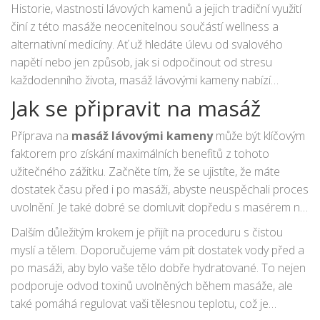
Historie, vlastnosti lávových kamenů a jejich tradiční využití
činí z této masáže neocenitelnou součástí wellness a
alternativní medicíny. Ať už hledáte úlevu od svalového
napětí nebo jen způsob, jak si odpočinout od stresu
každodenního života, masáž lávovými kameny nabízí
jedinečnou kombinaci starodávné moudrosti a moderní
Jak se připravit na masáž
praxe, která je k dispozici každému.
Příprava na
masáž lávovými kameny
může být klíčovým
faktorem pro získání maximálních benefitů z tohoto
užitečného zážitku. Začněte tím, že se ujistíte, že máte
dostatek času před i po masáži, abyste neuspěchali proces
uvolnění. Je také dobré se domluvit dopředu s masérem na
vše, co vás zajímá nebo trápí. Například, pokud máte nějaké
Dalším důležitým krokem je přijít na proceduru s čistou
zdravotní potíže, určitě o nich informujte svého terapeuta
myslí a tělem. Doporučujeme vám pít dostatek vody před a
před začátkem sezení.
po masáži, aby bylo vaše tělo dobře hydratované. To nejen
podporuje odvod toxinů uvolněných během masáže, ale
také pomáhá regulovat vaši tělesnou teplotu, což je