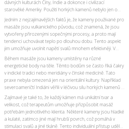
dávných kulturách Číny, Indie a dokonce i civilizací
starověké Ameriky. Použití horkých kamenů nebylo jen o
relaxaci, ale mělo hluboký spirituální a léčebný prvek.
Jedním z nejzajímavějších faktů je, že kameny používané pro
masáže jsou vulkanického původu, což znamená, že jsou
vytvořeny přirozenými sopečnými procesy, a proto mají
tendenci uchovávat teplo po dlouhou dobu. Tento aspekt
jim umožňuje uvolnit napětí svalů mnohem efektivněji. V
dávných dobách se používaly nejen pro teplo, ale také pro
Během masáže jsou kameny umístěny na různé
očistu těla a ducha.
energetické body na těle. Těmto bodům se často říká čakry
v indické tradici nebo meridiány v čínské medicíně. Tato
praxe nebyla omezená jen na orientální kultury. Například
severoameričtí Indiáni věřili v léčivou sílu horkých kamenů a
používali je během duchovních rituálů.
Zajímavé je také to, že každý kámen má unikátní tvar a
velikost, což terapeutům umožňuje přizpůsobit masáž
potřebám jednotlivého klienta. Některé kameny jsou hladké
a kulaté, zatímco jiné mají hrubší povrch, což pomáhá v
stimulaci svalů a jiné tkáně. Tento individuální přístup udělal