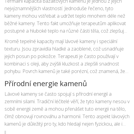
Termální kapacita bazaltových kamenů je jednou z jejich
nejvýznamnějších vlastností. Jednoduše řečeno, tyto
kameny mohou vstřebat a udržet teplo mnohem déle než
běžné kameny. Tento fakt umožňuje terapeutům aplikovat
postupné a hluboké teplo na různé části těla, což zlepšuje
krevní oběh a uvolňuje napjaté svaly. Výsledkem je
Kromě tepelné kapacity mají lávové kameny i speciální
intenzivní pocit
relaxace
a pohody.
texturu. Jsou zpravidla hladké a zaoblené, což usnadňuje
jejich posun po pokožce. Terapeuti je často používají v
kombinaci s oleji, aby zvýšili kluzkost a zlepšili snadnost
pohybu. Povrch kamenů je také porézní, což znamená, že
mohou pohlcovat a zadržovat oleje, esenciální oleje nebo
Přírodní energie kamenů
léčivé látky, které se poté postupně uvolňují během
masáže.
Lávové kameny se často spojují s přírodní energií a
zemními silami. Tradiční léčitelé věří, že tyto kameny nesou v
sobě energii země a mohou přenášet tuto energii na tělo,
čímž obnovují rovnováhu a harmonii. Tento aspekt lávových
kamenů je důležitý pro ty, kdo hledají nejen fyzickou, ale i
duchovní relaxaci.