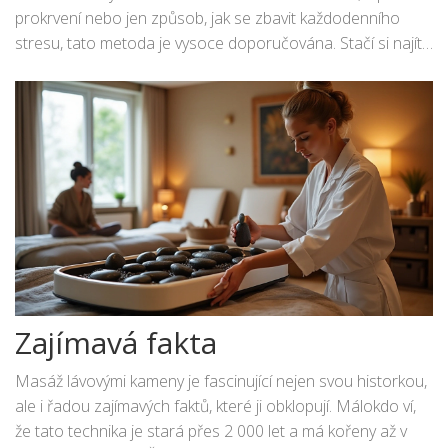
prokrvení nebo jen způsob, jak se zbavit každodenního
stresu, tato metoda je vysoce doporučována. Stačí si najít
kvalifikovaného terapeuta a nechat se unést do světa
hluboké relaxace a léčby.
Zajímavá fakta
Masáž lávovými kameny je fascinující nejen svou historkou,
ale i řadou zajímavých faktů, které ji obklopují. Málokdo ví,
že tato technika je stará přes 2 000 let a má kořeny až v