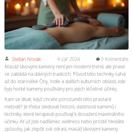
Stellan Novák
4 zář 2024
0 Komentáře
Masáž lávovými kameny není jen moderní trend, ale praxe
se zakládá na dávných tradicích. Původ této techniky sahá
až do starověké Číny, Indie a dalších kulturních oblastí, kde
byly horké kameny používány pro jejich léčebné účinky.
Kam se dívat, když chcete porozumět této prastaré
metodě? Je třeba sledovat historii, vlastnosti kamenů i
techniky, které terapeuti používají k dosažení maximálního
účinku. Ať už jste nadšenec wellness nebo prostě hledáte
způsoby, jak zlepšit své zdraví, masáž lávovými kameny