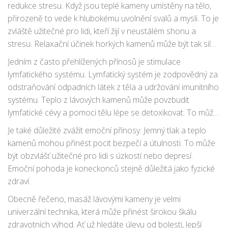
redukce stresu. Když jsou teplé kameny umístěny na tělo,
přirozeně to vede k hlubokému uvolnění svalů a mysli. To je
zvláště užitečné pro lidi, kteří žijí v neustálém shonu a
stresu. Relaxační účinek horkých kamenů může být tak silný,
že pomáhá zlepšit kvalitu spánku a celkovou duševní
Jedním z často přehlížených přínosů je stimulace
pohodu.
lymfatického systému. Lymfatický systém je zodpovědný za
odstraňování odpadních látek z těla a udržování imunitního
systému. Teplo z lávových kamenů může povzbudit
lymfatické cévy a pomoci tělu lépe se detoxikovat. To může
nejen zlepšit imunitní funkce, ale také přispět k čistější
Je také důležité zvážit emoční přínosy. Jemný tlak a teplo
pokožce a lepšímu trávení.
kamenů mohou přinést pocit bezpečí a útulnosti. To může
být obzvlášť užitečné pro lidi s úzkostí nebo depresí.
Emoční pohoda je koneckonců stejně důležitá jako fyzické
zdraví.
Obecně řečeno, masáž lávovými kameny je velmi
univerzální technika, která může přinést širokou škálu
zdravotních výhod. Ať už hledáte úlevu od bolesti, lepší