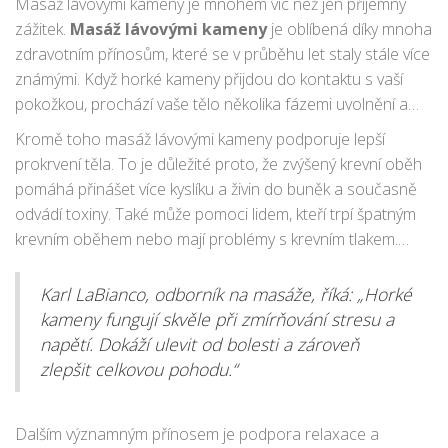
zajistil maximální bezpečnost a účinnost terapie.
Masáž lávovými kameny je mnohem víc než jen příjemný
zážitek.
Masáž lávovými kameny
je oblíbená díky mnoha
zdravotním přínosům, které se v průběhu let staly stále více
známými. Když horké kameny přijdou do kontaktu s vaší
pokožkou, prochází vaše tělo několika fázemi uvolnění a
léčby. Jedním z hlavních přínosů je schopnost uvolnit napětí
Kromě toho masáž lávovými kameny podporuje lepší
ve svalech. Teplo z kamenů proniká hluboko do tkáně, což
prokrvení těla. To je důležité proto, že zvýšený krevní oběh
může být obzvlášť účinné pro osoby trpící chronickou
pomáhá přinášet více kyslíku a živin do buněk a současně
bolestí.
odvádí toxiny. Také může pomoci lidem, kteří trpí špatným
krevním oběhem nebo mají problémy s krevním tlakem.
Zajímavým faktem je, že zlepšení prokrvení může také
pomoci k lepší funkci orgánů.
Karl LaBianco, odborník na masáže, říká: „Horké
kameny fungují skvěle při zmírňování stresu a
napětí. Dokáží ulevit od bolesti a zároveň
zlepšit celkovou pohodu.“
Dalším významným přínosem je podpora relaxace a