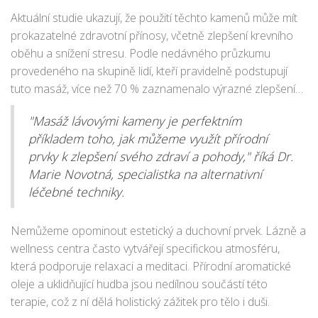
z masáže lávovými kameny velmi žádaný a všestranný
Aktuální studie ukazují, že použití těchto kamenů může mít
způsob léčby.
prokazatelné zdravotní přínosy, včetně zlepšení krevního
oběhu a snížení stresu. Podle nedávného průzkumu
provedeného na skupině lidí, kteří pravidelně podstupují
tuto masáž, více než 70 % zaznamenalo výrazné zlepšení
kvality spánku a celkového pocitu pohody.
"Masáž lávovými kameny je perfektním
příkladem toho, jak můžeme využít přírodní
prvky k zlepšení svého zdraví a pohody," říká Dr.
Marie Novotná, specialistka na alternativní
léčebné techniky.
Nemůžeme opominout estetický a duchovní prvek. Lázně a
wellness centra často vytvářejí specifickou atmosféru,
která podporuje relaxaci a meditaci. Přírodní aromatické
oleje a uklidňující hudba jsou nedílnou součástí této
terapie, což z ní dělá holistický zážitek pro tělo i duši.