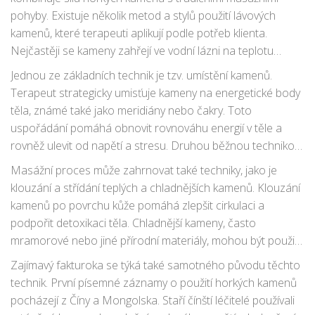
pohyby. Existuje několik metod a stylů použití lávových
kamenů, které terapeuti aplikují podle potřeb klienta.
Nejčastěji se kameny zahřejí ve vodní lázni na teplotu
kolem 45 až 50 stupňů Celsia. Poté jsou rozmístěny na
Jednou ze základních technik je tzv. umístění kamenů.
různé části těla, jako jsou záda, nohy, ruce a břicho, aby
Terapeut strategicky umisťuje kameny na energetické body
účinek zázračně ohřátých kamenů pronikl do hlubokých
těla, známé také jako meridiány nebo čakry. Toto
vrstev svalů.
uspořádání pomáhá obnovit rovnováhu energií v těle a
rovněž ulevit od napětí a stresu. Druhou běžnou technikou
je použití kamenů při samotné masáži. Terapeut používá
Masážní proces může zahrnovat také techniky, jako je
horké kameny jako prodloužení svých rukou, přičemž
klouzání a střídání teplých a chladnějších kamenů. Klouzání
kombinuje hladivé pohyby s tlakem na určené oblasti těla.
kamenů po povrchu kůže pomáhá zlepšit cirkulaci a
podpořit detoxikaci těla. Chladnější kameny, často
mramorové nebo jiné přírodní materiály, mohou být použity
ke snížení zánětu a pomoci svalům rychleji se zotavit po
Zajímavý fakturoka se týká také samotného původu těchto
intenzivní práci.
technik. První písemné záznamy o použití horkých kamenů
pocházejí z Číny a Mongolska. Staří čínští léčitelé používali