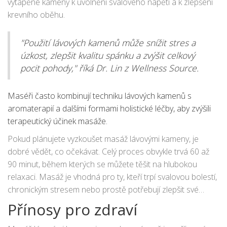
vytápěné kameny k uvolnění svalového napětí a k zlepšení
krevního oběhu.
"Použití lávových kamenů může snížit stres a
úzkost, zlepšit kvalitu spánku a zvýšit celkový
pocit pohody," říká Dr. Lin z Wellness Source.
Maséři často kombinují techniku lávových kamenů s
aromaterapií a dalšími formami holistické léčby, aby zvýšili
terapeutický účinek masáže.
Pokud plánujete vyzkoušet masáž lávovými kameny, je
dobré vědět, co očekávat. Celý proces obvykle trvá 60 až
90 minut, během kterých se můžete těšit na hlubokou
relaxaci. Masáž je vhodná pro ty, kteří trpí svalovou bolestí,
chronickým stresem nebo prostě potřebují zlepšit své
celkové zdraví. Terapeut by měl být vyškolený a
Přínosy pro zdraví
certifikovaný pro tuto specifickou masážní techniku, aby