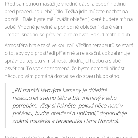
důležité při použití horkých kamenů.
Před samotnou masáží je vhodné dát si alespoň hodinu
před procedurou lehčí jídlo. Těžká jídla můžete nechat na
později. Dále byste měli zvážit oblečení, které budete mít na
sobě. Vhodné je volné a pohodlné oblečení, které vám
umožní snadno se převléci a relaxovat. Pokud máte dlouhé
vlasy, vezměte si s sebou gumičku nebo sponku, abyste je
Atmosféra hraje také velkou roli. Většina terapeutů se stará
mohli snadno uspořádat a nebyli rušeni během masáže.
o to, aby bylo prostředí příjemné a relaxační, což zahrnuje
správnou teplotu v místnosti, uklidňující hudbu a slabé
osvětlení. To však neznamená, že byste nemohli přinést
něco, co vám pomáhá dostat se do stavu hlubokého
uvolnění. Možná máte oblíbenou hudbu nebo vůni, která
„Při masáži lávovými kameny je důležité
vám pomáhá relaxovat; určitě se o tom předem domluvte s
naslouchat svému tělu a být vnímavý k jeho
vaším terapeutem.
potřebám. Vždy si řekněte, pokud něco není v
pořádku, buďte otevření a upřímní,“ doporučuje
známá masérka a terapeutka Hana Novotná.
Pokud se obáváte alergických reakcí na masážní oleje, není