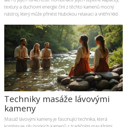
textury a duchovní energie činí z těchto kamenů mocný
nástroj, který může přinést hlubokou relaxaci a vnitřní klid.
Techniky masáže lávovými
kameny
Masáž lávovými kameny je fascinující technika, která
kombinuje sílu horkých kamenů s tradičními masážními