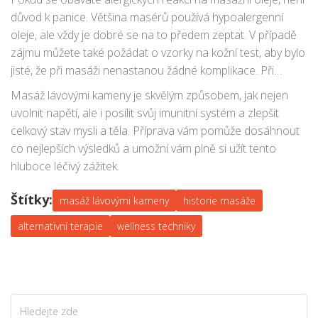
důvod k panice. Většina masérů používá hypoalergenní
oleje, ale vždy je dobré se na to předem zeptat. V případě
zájmu můžete také požádat o vzorky na kožní test, aby bylo
jisté, že při masáži nenastanou žádné komplikace. Při
použití horkých kamenů mějte na paměti, že terapeuti jsou
Masáž lávovými kameny je skvělým způsobem, jak nejen
vyškoleni, aby regulovali teplotu kamenů, takže byste neměli
uvolnit napětí, ale i posílit svůj imunitní systém a zlepšit
cítit příliš vysoké teploty na kůži.
celkový stav mysli a těla. Příprava vám pomůže dosáhnout
co nejlepších výsledků a umožní vám plně si užít tento
hluboce léčivý zážitek.
Štítky:
masáž lávovými kameny
historie masáže
alternativní terapie
wellness techniky