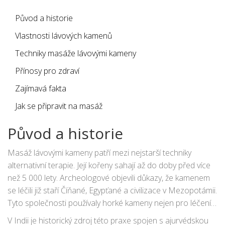
může být cestou k nalezení rovnováhy a klidu.
Původ a historie
Vlastnosti lávových kamenů
Techniky masáže lávovými kameny
Přínosy pro zdraví
Zajímavá fakta
Jak se připravit na masáž
Původ a historie
Masáž lávovými kameny patří mezi nejstarší techniky
alternativní terapie. Její kořeny sahají až do doby před více
než 5 000 lety. Archeologové objevili důkazy, že kamenem
se léčili již staří Číňané, Egypťané a civilizace v Mezopotámii.
Tyto společnosti používaly horké kameny nejen pro léčení,
ale také pro různé rituály a duchovní praktiky. V Číně byly
V Indii je historický zdroj této praxe spojen s ajurvédskou