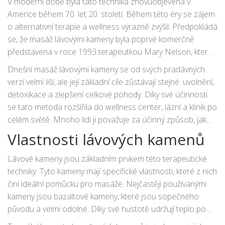
V moderní době byla tato technika znovuobjevena v
Americe během 70. let 20. století. Během této éry se zájem
o alternativní terapie a wellness výrazně zvýšil. Předpokládá
se, že masáž lávovými kameny byla poprvé komerčně
představena v roce 1993 terapeutkou Mary Nelson, která ji
nazvala „LaStone Therapy.“ Nelson kombinuje tradiční
Dnešní masáž lávovými kameny se od svých pradávných
techniky s moderními poznatky o těle, což okamžitě
verzí velmi liší, ale její základní cíle zůstávají stejné: uvolnění,
vzbudilo zájem široké veřejnosti a terapeutických komunit.
detoxikace a zlepšení celkové pohody. Díky své účinnosti
se tato metoda rozšířila do wellness center, lázní a klinik po
celém světě. Mnoho lidí ji považuje za účinný způsob, jak
snížit stres, zmírnit bolesti svalů a zlepšit krevní oběh.
Vlastnosti lávových kamenů
Lávové kameny jsou základním prvkem této terapeutické
techniky. Tyto kameny mají specifické vlastnosti, které z nich
činí ideální pomůcku pro masáže. Nejčastěji používanými
kameny jsou bazaltové kameny, které jsou sopečného
původu a velmi odolné. Díky své hustotě udržují teplo po
dlouhou dobu, což je klíčové pro účinnou terapii.