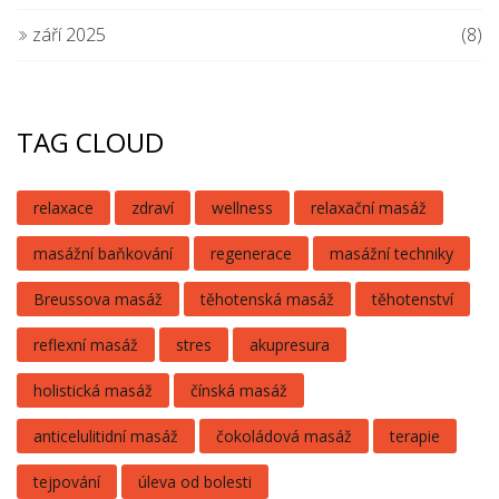
září 2025
(8)
TAG CLOUD
relaxace
zdraví
wellness
relaxační masáž
masážní baňkování
regenerace
masážní techniky
Breussova masáž
těhotenská masáž
těhotenství
reflexní masáž
stres
akupresura
holistická masáž
čínská masáž
anticelulitidní masáž
čokoládová masáž
terapie
tejpování
úleva od bolesti