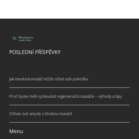
POSLEDNÍ PŘÍSPĚVKY
Jak medová masáž může oživit vaši pokožku
Proč byste měli vyzkoušet regenerační masáže – výhody a tipy
Oživte své smysly s čínskou masáží
Menu