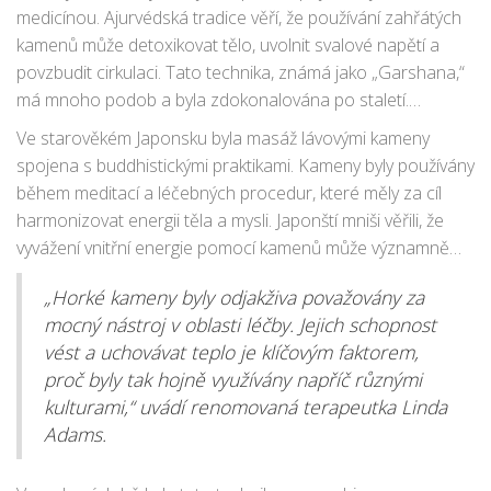
kameny zahřívány a pokládány na tělo, aby vyrovnaly
medicínou. Ajurvédská tradice věří, že používání zahřátých
energii a odstranily bloky z energetických drah neboli
kamenů může detoxikovat tělo, uvolnit svalové napětí a
meridiánů. V Egyptě byly horké kameny součástí božských
povzbudit cirkulaci. Tato technika, známá jako „Garshana,“
rituálů a byly považovány za symboly síly a zemského tepla.
má mnoho podob a byla zdokonalována po staletí.
Významným rysem ajurvédské masáže je propojení těla a
Ve starověkém Japonsku byla masáž lávovými kameny
mysli, kdy se využívají přírodní prvky jako voda, oheň a zem.
spojena s buddhistickými praktikami. Kameny byly používány
během meditací a léčebných procedur, které měly za cíl
harmonizovat energii těla a mysli. Japonští mniši věřili, že
vyvážení vnitřní energie pomocí kamenů může významně
přispět ke zdraví a duševní pohodě. Různé kultury si
„Horké kameny byly odjakživa považovány za
techniku přizpůsobily podle svých vlastních tradic a víry, což
mocný nástroj v oblasti léčby. Jejich schopnost
vedlo k rozmanitému spektru metod a praktik spojených s
vést a uchovávat teplo je klíčovým faktorem,
masáží lávovými kameny.
proč byly tak hojně využívány napříč různými
kulturami,“ uvádí renomovaná terapeutka Linda
Adams.