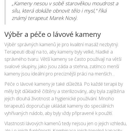
„Kameny nesou v sobě starověkou moudrost a
sílu, která dokáže obnovit tělo i mysl,“ říká
známý terapeut Marek Nový.
Výběr a péče o lávové kameny
Výběr správných kamenů je pro kvalitní masáž nezbytný.
Terapeuti dbají na to, aby kameny byly velké, hladké a
správného tvaru. Větší kameny se často používají na větší
svalové skupiny, jako jsou záda a stehna, zatímco menší
kameny jsou ideální pro preciznější práci na menších
oblastech, jako jsou ruce a nohy.
Péče o lávové kameny je také důležitá. Po každé terapii by
měly být důkladně čištěny a sterilizovány, aby byla zajištěna
jejich dlouhá životnost a hygienické používání. Mnoho
terapeutů doporučuje ukládat kameny do speciálních
vyhřívaných nádob, aby byly vždy připravené k použití.
Vlastnosti lávových kamenů tedy nejsou jen o jejich vzhledu,
ale i o jejich funkčnosti. Kombinace jejich tepelné kapacity,