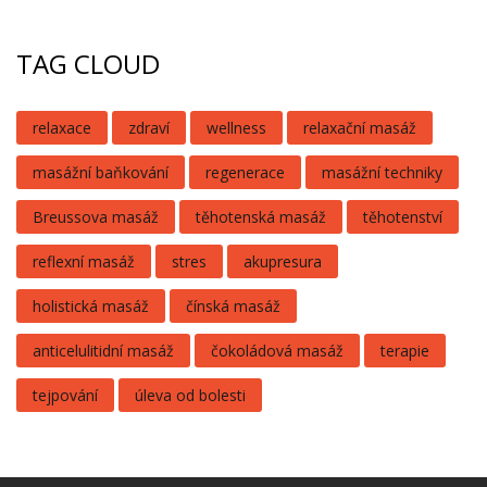
TAG CLOUD
relaxace
zdraví
wellness
relaxační masáž
masážní baňkování
regenerace
masážní techniky
Breussova masáž
těhotenská masáž
těhotenství
reflexní masáž
stres
akupresura
holistická masáž
čínská masáž
anticelulitidní masáž
čokoládová masáž
terapie
tejpování
úleva od bolesti