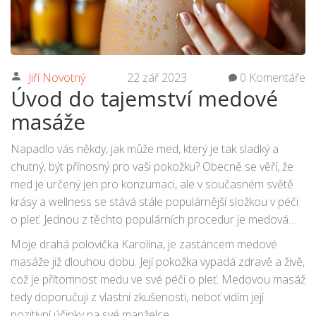
Jiří Novotný
22 zář 2023
0 Komentáře
Úvod do tajemství medové
masáže
Napadlo vás někdy, jak může med, který je tak sladký a
chutný, být přínosný pro vaši pokožku? Obecně se věří, že
med je určený jen pro konzumaci, ale v současném světě
krásy a wellness se stává stále populárnější složkou v péči
o pleť. Jednou z těchto populárních procedur je medová
masáž. Takže pokud potřebujete oživit svou pokožku,
Moje drahá polovička Karolína, je zastáncem medové
medová masáž by mohla být tou správnou volbou pro vás.
masáže již dlouhou dobu. Její pokožka vypadá zdravě a živě,
což je přítomnost medu ve své péči o pleť. Medovou masáž
tedy doporučuji z vlastní zkušenosti, neboť vidím její
pozitivní účinky na své manželce.