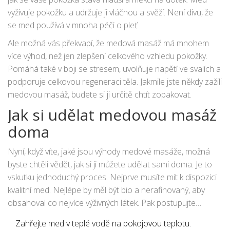
vyživuje pokožku a udržuje ji vláčnou a svěží. Není divu, že
se med používá v mnoha péči o pleť
Ale možná vás překvapí, že medová masáž má mnohem
více výhod, než jen zlepšení celkového vzhledu pokožky.
Pomáhá také v boji se stresem, uvolňuje napětí ve svalích a
podporuje celkovou regeneraci těla. Jakmile jste někdy zažili
medovou masáž, budete si ji určitě chtít zopakovat.
Jak si udělat medovou masáž
doma
Nyní, když víte, jaké jsou výhody medové masáže, možná
byste chtěli vědět, jak si ji můžete udělat sami doma. Je to
vskutku jednoduchý proces. Nejprve musíte mít k dispozici
kvalitní med. Nejlépe by měl být bio a nerafinovaný, aby
obsahoval co nejvíce výživných látek. Pak postupujte
následovně:
Zahřejte med v teplé vodě na pokojovou teplotu.