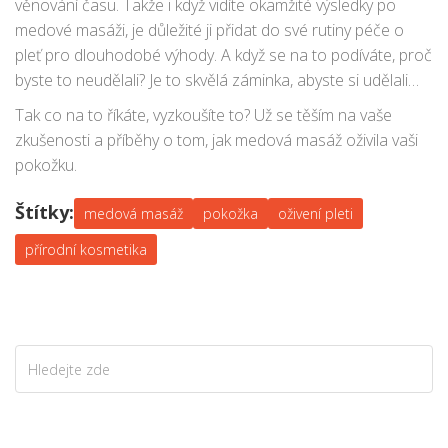
věnování času. Takže i když vidíte okamžité výsledky po
medové masáži, je důležité ji přidat do své rutiny péče o
pleť pro dlouhodobé výhody. A když se na to podíváte, proč
byste to neudělali? Je to skvělá záminka, abyste si udělali
trochu času pro sebe a užili si luxusní péče v komfortu
Tak co na to říkáte, vyzkoušíte to? Už se těším na vaše
svého vlastního domova.
zkušenosti a příběhy o tom, jak medová masáž oživila vaši
pokožku.
Štítky:
medová masáž
pokožka
oživení pleti
přírodní kosmetika