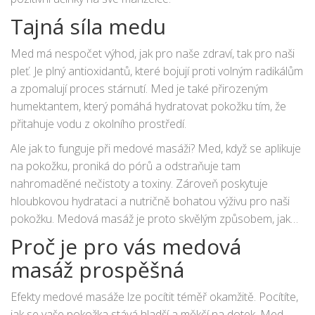
Tajná síla medu
Med má nespočet výhod, jak pro naše zdraví, tak pro naši
pleť. Je plný antioxidantů, které bojují proti volným radikálům
a zpomalují proces stárnutí. Med je také přirozeným
humektantem, který pomáhá hydratovat pokožku tím, že
přitahuje vodu z okolního prostředí.
Ale jak to funguje při medové masáži? Med, když se aplikuje
na pokožku, proniká do pórů a odstraňuje tam
nahromaděné nečistoty a toxiny. Zároveň poskytuje
hloubkovou hydrataci a nutričně bohatou výživu pro naši
pokožku. Medová masáž je proto skvělým způsobem, jak
oživit pokožku a dodat jí životodárnou sílu.
Proč je pro vás medová
masáž prospěšná
Efekty medové masáže lze pocítit téměř okamžitě. Pocítíte,
jak se vaše pokožka stává hladší a měkčí na dotek. Med