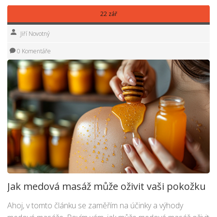
22 zář
Jiří Novotný
0 Komentáře
Jak medová masáž může oživit vaši pokožku
Ahoj, v tomto článku se zaměřím na účinky a výhody