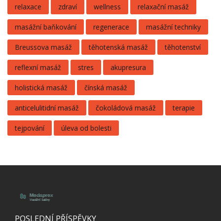
relaxace
zdraví
wellness
relaxační masáž
masážní baňkování
regenerace
masážní techniky
Breussova masáž
těhotenská masáž
těhotenství
reflexní masáž
stres
akupresura
holistická masáž
čínská masáž
anticelulitidní masáž
čokoládová masáž
terapie
tejpování
úleva od bolesti
POSLEDNÍ PŘÍSPĚVKY