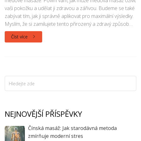
medové masáže. Povím vám, jak může medová masáž oživit
vaši pokožku a udělat ji zdravou a zářivou. Budeme se také
zabývat tím, jak ji správně aplikovat pro maximální výsledky.
Myslím, že si zamilujete tento přirozený a zdravý způsob
péče o pokožku. Tak pojďme na to!
Číst více
NEJNOVĚJŠÍ PŘÍSPĚVKY
Čínská masáž: Jak starodávná metoda
zmírňuje moderní stres