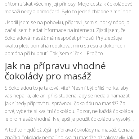
přitom získat všechny její přínosy. Moje cesta k čokoládové
masáži nebyla přímočará. Bylo to jedné chladné zimní noci,
kdy jsem se rozhodl vyzkoušet něco nového. A to "něco"
Usadil jsem se na pohovku, připravil jsem si horký nápoj a
byla právě čokoládová masáž.
začal jsem hledat informace na internetu. Zjistil jsem, že
čokoládová masáž má nespočet přínosů. Prý zlepšuje
kvalitu pleti, pomáhá redukovat míru stresu a dokonce i
pomáhá při hubnutí. Tak jsem si řekl: "Proč to
nevyzkoušet?"
Jak na přípravu vhodné
čokolády pro masáž
S čokoládou to je takové, víte? Nesmí být příliš horká, aby
vás nepálila, ale ani příliš studená, aby se nedala namazat.
Jak si tedy připravit tu správnou čokoládu na masáž? Za
prvé, vyberte si kvalitní čokoládu. Pozor, ne každá čokoláda
je pro masáž vhodná. Nejlepší je použít čokoládu s vysokým
obsahem kakaa, nejlépe nad 70 %.
A teď to nejdůležitější - příprava čokolády na masáž. Cena a
značka čokolády nemají na kvalitu masáže až takový vliv, jak