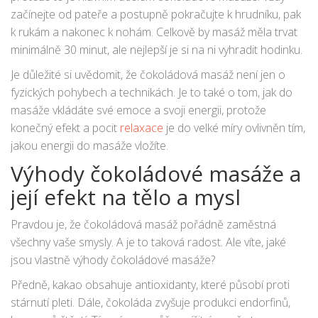
začínejte od pateře a postupně pokračujte k hrudníku, pak
k rukám a nakonec k nohám. Celkově by masáž měla trvat
minimálně 30 minut, ale nejlepší je si na ni vyhradit hodinku.
Je důležité si uvědomit, že čokoládová masáž není jen o
fyzických pohybech a technikách. Je to také o tom, jak do
masáže vkládáte své emoce a svoji energii, protože
konečný efekt a pocit
relaxace
je do velké míry ovlivněn tím,
jakou energii do masáže vložíte.
Výhody čokoládové masáže a
její efekt na tělo a mysl
Pravdou je, že čokoládová masáž pořádně zaměstná
všechny vaše smysly. A je to taková radost. Ale víte, jaké
jsou vlastně výhody čokoládové masáže?
Předně, kakao obsahuje antioxidanty, které působí proti
stárnutí pleti. Dále, čokoláda zvyšuje produkci endorfinů,