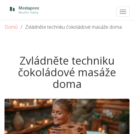
Zobra
navig
Domů
Zvládněte techniku čokoládové masáže doma
Zvládněte techniku
čokoládové masáže
doma