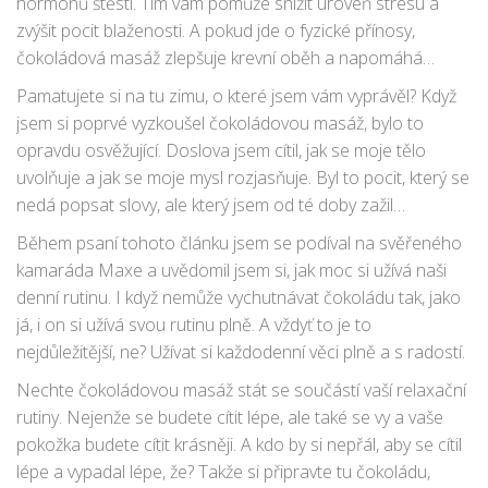
hormonů štěstí. Tím vám pomůže snížit úroveň stresu a
zvýšit pocit blaženosti. A pokud jde o fyzické přínosy,
čokoládová masáž zlepšuje krevní oběh a napomáhá
eliminaci toxinů z těla. A jaký je na to důkaz? Moje vlastní
Pamatujete si na tu zimu, o které jsem vám vyprávěl? Když
zkušenost a zkušenosti mnoha lidí, které znám.
jsem si poprvé vyzkoušel čokoládovou masáž, bylo to
opravdu osvěžující. Doslova jsem cítil, jak se moje tělo
uvolňuje a jak se moje mysl rozjasňuje. Byl to pocit, který se
nedá popsat slovy, ale který jsem od té doby zažil
mnohokrát. A víte, co je na tom nejlepší? Že ten pocit
Během psaní tohoto článku jsem se podíval na svěřeného
můžete zažít i vy. Jediné, co potřebujete, je kousek času a
kamaráda Maxe a uvědomil jsem si, jak moc si užívá naši
trochu čokolády. A pak se můžete ponořit do světa
denní rutinu. I když nemůže vychutnávat čokoládu tak, jako
čokoládové masáže a užít si její přínosy naplno.
já, i on si užívá svou rutinu plně. A vždyť to je to
nejdůležitější, ne? Užívat si každodenní věci plně a s radostí.
Nechte čokoládovou masáž stát se součástí vaší relaxační
rutiny. Nejenže se budete cítit lépe, ale také se vy a vaše
pokožka budete cítit krásněji. A kdo by si nepřál, aby se cítil
lépe a vypadal lépe, že? Takže si připravte tu čokoládu,