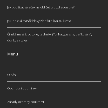
Jak používat váleček na obličej pro zdravou pleť
Jak indická masáž hlavy zlepšuje kvalitu života
Čínská masáž: co to je, techniky (Tui Na, gua sha, baňkování),
účinky a rizika
Menu
O nás
Obchodní podmínky
Zásady ochrany soukromí