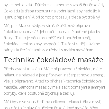
by se mohlo zdát. Důležité je samotné rozpuštění čokolády.
Čokoládu je třeba rozpustit na vodní lázni, aby nedošlo k
jejímu přepálení. A při tomto procesu je třeba být trpělivý.
Čokoládu je třeba míchat pomalu a neustále sledovat její
Můj pes Max se vždycky strašně těší, když připravuji
teplotu. Optimalizovat teplotu čokolády je klíčové, jelikož
čokoládovou masáž. Jeho oči jsou na mě upřené jako by
pokud je čokoláda příliš horká, může způsobit nepohodlí,
říkaly: "Tak to je něco pro mě?" Ale bohužel pro něj,
zatímco pokud je příliš chladná, nemůže se správně
čokoláda není pro psy bezpečná. Takže si raději dáváme
roztáhnout a absorbovat do kůže.
párty s kuřecími pamlsky a třeba i s malým masážním
zážitkem pro něj. Ale žádná čokoláda, Maxiku!
Technika čokoládové masáže
Představte si tu scénu: Máte připravenou čokoládu, máte
náladu na relaxaci a jste připraveni načerpat novou energii.
Vše je připraveno. A teď to přichází - technika čokoládové
masáže. Samotná masáž by měla začít pomalými a jemnými
pohyby, které postupně zrychlují a zesilují.
Měli byste se soustředit na celkovou relaxaci těla a mysli,
protože to je hlavním účelem čokoládové masáže. Vždy