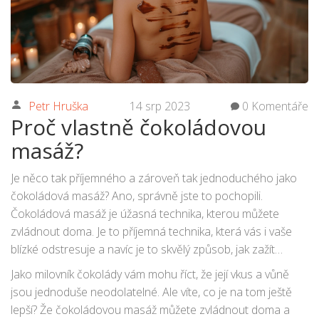
Petr Hruška
14 srp 2023
0 Komentáře
Proč vlastně čokoládovou
masáž?
Je něco tak příjemného a zároveň tak jednoduchého jako
čokoládová masáž? Ano, správně jste to pochopili.
Čokoládová masáž je úžasná technika, kterou můžete
zvládnout doma. Je to příjemná technika, která vás i vaše
blízké odstresuje a navíc je to skvělý způsob, jak zažít
čokoládu na zcela nové úrovni.
Jako milovník čokolády vám mohu říct, že její vkus a vůně
jsou jednoduše neodolatelné. Ale víte, co je na tom ještě
lepší? Že čokoládovou masáž můžete zvládnout doma a