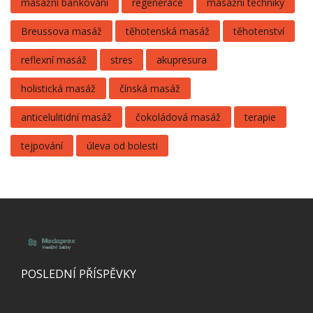
masážní baňkování
regenerace
masážní techniky
Breussova masáž
těhotenská masáž
těhotenství
reflexní masáž
stres
akupresura
holistická masáž
čínská masáž
anticelulitidní masáž
čokoládová masáž
terapie
tejpování
úleva od bolesti
POSLEDNÍ PŘÍSPĚVKY