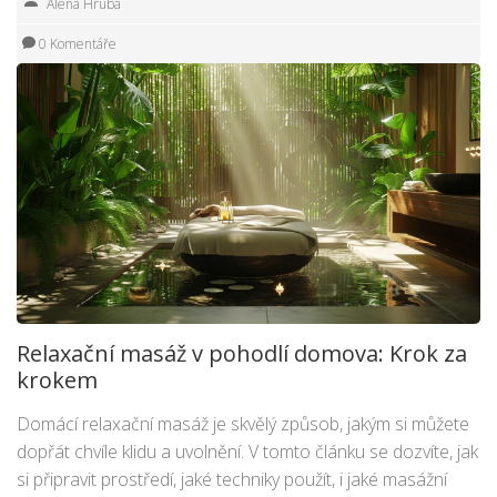
Alena Hrubá
0 Komentáře
Relaxační masáž v pohodlí domova: Krok za
krokem
Domácí relaxační masáž je skvělý způsob, jakým si můžete
dopřát chvíle klidu a uvolnění. V tomto článku se dozvíte, jak
si připravit prostředí, jaké techniky použít, i jaké masážní