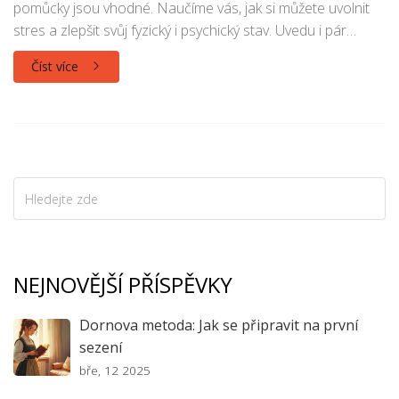
pomůcky jsou vhodné. Naučíme vás, jak si můžete uvolnit
stres a zlepšit svůj fyzický i psychický stav. Uvedu i pár
osobních příběhů a tipů, které mi pomohly najít relaxaci
Číst více
přímo u mě doma.
NEJNOVĚJŠÍ PŘÍSPĚVKY
Dornova metoda: Jak se připravit na první
sezení
bře, 12 2025