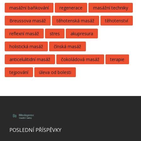
masážní baňkování
regenerace
masážní techniky
Breussova masáž
těhotenská masáž
těhotenství
reflexní masáž
stres
akupresura
holistická masáž
čínská masáž
anticelulitidní masáž
čokoládová masáž
terapie
tejpování
úleva od bolesti
POSLEDNÍ PŘÍSPĚVKY