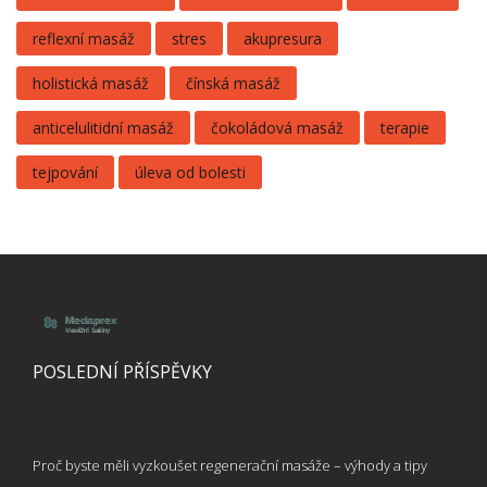
reflexní masáž
stres
akupresura
holistická masáž
čínská masáž
anticelulitidní masáž
čokoládová masáž
terapie
tejpování
úleva od bolesti
POSLEDNÍ PŘÍSPĚVKY
Proč byste měli vyzkoušet regenerační masáže – výhody a tipy