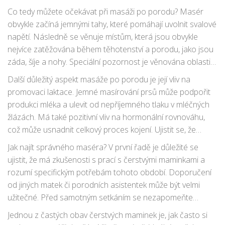
regeneraci, což je v tomto období velmi potřebné.
Co tedy můžete očekávat při masáži po porodu? Masér
obvykle začíná jemnými tahy, které pomáhají uvolnit svalové
napětí. Následně se věnuje místům, která jsou obvykle
nejvíce zatěžována během těhotenství a porodu, jako jsou
záda, šíje a nohy. Speciální pozornost je věnována oblasti
břicha, kde se používají techniky zaměřené na podporu
Další důležitý aspekt masáže po porodu je její vliv na
regenerace dělohy a pevnosti břišních svalů.
promovaci laktace. Jemné masírování prsů může podpořit
produkci mléka a ulevit od nepříjemného tlaku v mléčných
žlázách. Má také pozitivní vliv na hormonální rovnováhu,
což může usnadnit celkový proces kojení. Ujistit se, že
masér je vyškolený v poporodní péči, je klíčové pro
Jak najít správného maséra? V první řadě je důležité se
dosažení těchto benefitů.
ujistit, že má zkušenosti s prací s čerstvými maminkami a
rozumí specifickým potřebám tohoto období. Doporučení
od jiných matek či porodních asistentek může být velmi
užitečné. Před samotným setkáním se nezapomeňte
konzultovat své zdravotní podmínky a případné obavy s
Jednou z častých obav čerstvých maminek je, jak často si
odborníkem, aby masáž byla co nejbezpečnější a