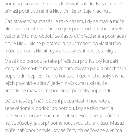
pomáhají snižovat stres a zlepšovat náladu. Navíc masáž
přináší pocit uvolnění a klidu tím, že snižuje hladinu
kortizolu, který je často spojen se stresem. Díky této
Čas strávený na masáži je také časem, kdy se matka může
kombinaci může masáž pomoci nejen k fyzickému, ale i k
plně soustředit na sebe, což je v poporodním období velmi
emočnímu zotavení.
vzácné. V tomto období se často cítí přetížené a postrádají
chvíle klidu. Klidné prostředí a soustředění na vlastní tělo
může pomoci zklidnit mysl a poskytovat pocit stability a
kontroly. To může být užitečné při zvládání nových
Masáž po porodu je také příležitostí pro fyzický kontakt,
náročných úkolů spojených s péčí o novorozence.
který může chybět mnoha ženám, zvláště pokud procházejí
poporodní depresí. Tento kontakt může mít hluboký vliv na
jejich psychické zdraví. Jeden z výzkumů ukázal, že
pravidelné masáže mohou snížit příznaky poporodní
deprese až o 50%, což je významný přínos pro
Dále, masáž přináší oživení pocitu vlastní hodnoty a
novopečené maminky.
sebevědomí. V období po porodu, kdy se tělo mění a
čerstvé maminky se nemusí cítit sebevědomě, je důležité
najít způsoby, jak si připomenout svou sílu a krásu. Masáž
může nabídnout chvíle, kdy se ženy cítí pečované a vnímány,