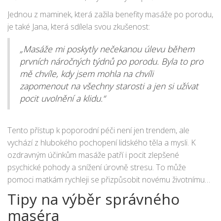
což pozitivně ovlivňuje jejich psychiku.
Jednou z maminek, která zažila benefity masáže po porodu,
je také Jana, která sdílela svou zkušenost:
„Masáže mi poskytly nečekanou úlevu během
prvních náročných týdnů po porodu. Byla to pro
mě chvíle, kdy jsem mohla na chvíli
zapomenout na všechny starosti a jen si užívat
pocit uvolnění a klidu.“
Tento přístup k poporodní péči není jen trendem, ale
vychází z hlubokého pochopení lidského těla a mysli. K
ozdravným účinkům masáže patří i pocit zlepšené
psychické pohody a snížení úrovně stresu. To může
pomoci matkám rychleji se přizpůsobit novému životnímu
rytmu a najít radost v nových rolích.
Tipy na výběr správného
maséra