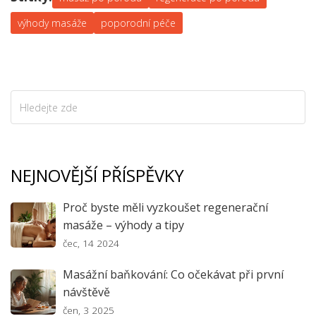
výhody masáže
poporodní péče
NEJNOVĚJŠÍ PŘÍSPĚVKY
Proč byste měli vyzkoušet regenerační
masáže – výhody a tipy
čec, 14 2024
Masážní baňkování: Co očekávat při první
návštěvě
čen, 3 2025