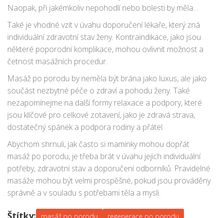
Naopak, při jakémkoliv nepohodlí nebo bolesti by měla
masérku okamžitě upozornit a přizpůsobit techniky nebo
Také je vhodné vzít v úvahu doporučení lékaře, který zná
intenzitu masáže.
individuální zdravotní stav ženy. Kontraindikace, jako jsou
některé poporodní komplikace, mohou ovlivnit možnost a
četnost masážních procedur.
Masáž po porodu by neměla být brána jako luxus, ale jako
součást nezbytné péče o zdraví a pohodu ženy. Také
nezapomínejme na další formy relaxace a podpory, které
jsou klíčové pro celkové zotavení, jako je zdravá strava,
dostatečný spánek a podpora rodiny a přátel.
Abychom shrnuli, jak často si maminky mohou dopřát
masáž po porodu, je třeba brát v úvahu jejich individuální
potřeby, zdravotní stav a doporučení odborníků. Pravidelné
masáže mohou být velmi prospěšné, pokud jsou prováděny
správně a v souladu s potřebami těla a mysli.
Štítky:
masáž po porodu
regenerace po porodu