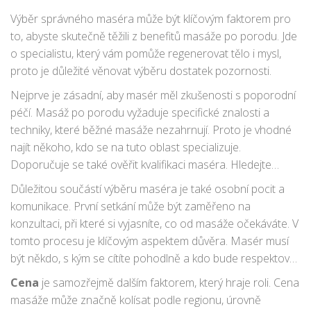
Výběr správného maséra může být klíčovým faktorem pro
to, abyste skutečně těžili z benefitů masáže po porodu. Jde
o specialistu, který vám pomůže regenerovat tělo i mysl,
proto je důležité věnovat výběru dostatek pozornosti.
Nejprve je zásadní, aby masér měl zkušenosti s poporodní
péčí. Masáž po porodu vyžaduje specifické znalosti a
techniky, které běžné masáže nezahrnují. Proto je vhodné
najít někoho, kdo se na tuto oblast specializuje.
Doporučuje se také ověřit kvalifikaci maséra. Hledejte
certifikáty nebo odborné kurzy, které potvrzují jeho
Důležitou součástí výběru maséra je také osobní pocit a
odbornost.
komunikace. První setkání může být zaměřeno na
konzultaci, při které si vyjasníte, co od masáže očekáváte. V
tomto procesu je klíčovým aspektem důvěra. Masér musí
být někdo, s kým se cítíte pohodlně a kdo bude respektovat
vaši situaci a potřeby.
Cena
je samozřejmě dalším faktorem, který hraje roli. Cena
masáže může značně kolísat podle regionu, úrovně