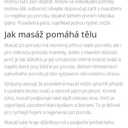
mohou tuto péči dopřát. Ačkoliv se individuální potřeby
nejefektivnější.
mohou lišit, odborníci obvykle doporučují začít s masážemi
co nejdříve po porodu, ideálně během prvních několika
týdnů. Pravidelná péče, například jednou týdně, může
výrazně přispět k rychlejšímu návratu k běžným aktivitám a
Jak masáž pomáhá tělu
celkovému posílení těla a mysli.
Masáž po porodu má nesmírný přínos nejen pro tělo, ale i
pro celkovou pohodu maminky. Jeden z hlavních důvodů,
proč je tak důležitá, je její schopnost zmírnit bolesti svalů a
napětí, které jsou běžné po porodu. Během těhotenství i
samotného porodu je tělo vystaveno obrovskému stresu.
Svaly, zejména v oblasti zad, krku a ramen, mohou být
Výzkumy ukazují, že pravidelná masáž může výrazně přispět
přetěžovány a napjaté, což vede k nepříjemným bolestem.
k uvolnění těchto svalů a obnovit jejich pružnost. Kromě
toho, masáž podporuje také lepší cirkulaci krve, čímž se
zajistí lepší zásobení tkání kyslíkem a živinami. To je klíčové
pro rychlejší hojení a regeneraci po porodu.
Masáž také hraje důležitou roli v podpoře lymfatického