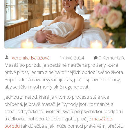
Veronika Balážová
17 kvě 2024
0 Komentáře
Masáž po porodu je speciálně navržená pro ženy, které
právě prošly jedním z nejnáročnějších období svého života.
Poporodní zotavení vyžaduje čas, péči i správné techniky,
aby se tělo i mysl mohly plně regenerovat.
Jednou z metod, která je v tomto procesu stále více
oblíbená, je právě masáž. Její výhody jsou rozmanité a
sahají od fyzického uvolnění svalů po psychickou podporu
a celkovou pohodu. Chcete-li zjistit, proč je
masáž po
porodu
tak důležitá a jak může pomoci právě vám, přečtěte