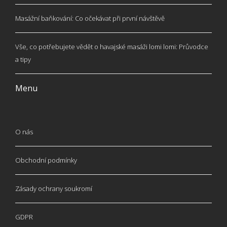
Masážní baňkování: Co očekávat při první návštěvě
Vše, co potřebujete vědět o havajské masáži lomi lomi: Průvodce
a tipy
Menu
O nás
Obchodní podmínky
Zásady ochrany soukromí
GDPR