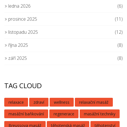
ledna 2026
(6)
prosince 2025
(11)
listopadu 2025
(12)
října 2025
(8)
září 2025
(8)
TAG CLOUD
relaxace
zdraví
wellness
relaxační masáž
masážní baňkování
regenerace
masážní techniky
Breussova masáž
těhotenská masáž
těhotenství