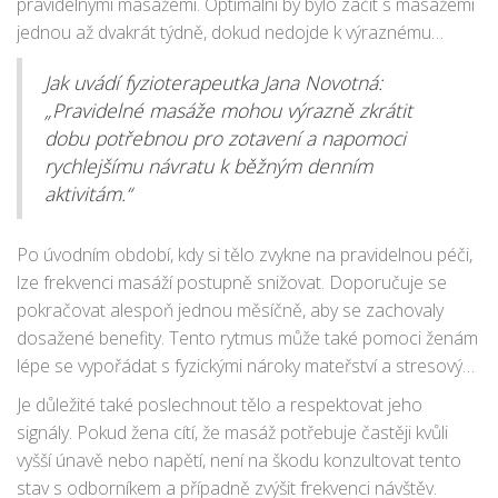
pravidelnými masážemi. Optimální by bylo začít s masážemi
jednou až dvakrát týdně, dokud nedojde k výraznému
zlepšení celkového stavu.
Jak uvádí fyzioterapeutka Jana Novotná:
„Pravidelné masáže mohou výrazně zkrátit
dobu potřebnou pro zotavení a napomoci
rychlejšímu návratu k běžným denním
aktivitám.“
Po úvodním období, kdy si tělo zvykne na pravidelnou péči,
lze frekvenci masáží postupně snižovat. Doporučuje se
pokračovat alespoň jednou měsíčně, aby se zachovaly
dosažené benefity. Tento rytmus může také pomoci ženám
lépe se vypořádat s fyzickými nároky mateřství a stresovými
situacemi, které mohou přicházet.
Je důležité také poslechnout tělo a respektovat jeho
signály. Pokud žena cítí, že masáž potřebuje častěji kvůli
vyšší únavě nebo napětí, není na škodu konzultovat tento
stav s odborníkem a případně zvýšit frekvenci návštěv.