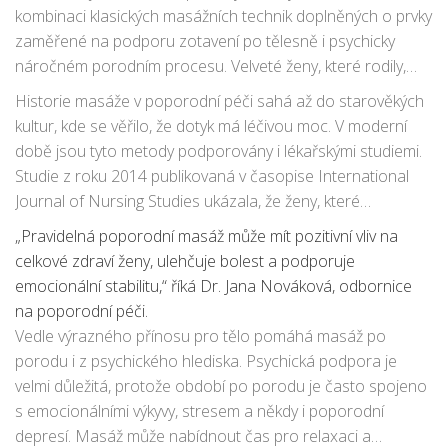
kombinaci klasických masážních technik doplněných o prvky
zaměřené na podporu zotavení po tělesně i psychicky
náročném porodním procesu. Velveté ženy, které rodily,
mohou během
masáže
po porodu zažít ulehčení od bolesti
Historie masáže v poporodní péči sahá až do starověkých
svalů, zlepšení krevního oběhu a celkové posílení těla.
kultur, kde se věřilo, že dotyk má léčivou moc. V moderní
době jsou tyto metody podporovány i lékařskými studiemi.
Studie z roku 2014 publikovaná v časopise International
Journal of Nursing Studies ukázala, že ženy, které
pravidelně absolvovaly masáže po porodu, hlásily nižší
„Pravidelná poporodní masáž může mít pozitivní vliv na
úroveň úzkosti a deprese, lepší kvalitu spánku a rychlejší
celkové zdraví ženy, ulehčuje bolest a podporuje
fyzické zotavení.
emocionální stabilitu,“ říká Dr. Jana Nováková, odbornice
na poporodní péči.
Vedle výrazného přínosu pro tělo pomáhá masáž po
porodu i z psychického hlediska. Psychická podpora je
velmi důležitá, protože období po porodu je často spojeno
s emocionálními výkyvy, stresem a někdy i poporodní
depresí. Masáž může nabídnout čas pro relaxaci a