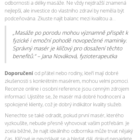
odbornosti a délky masáže. Ne vždy nejdražší znamená
nejlepší, ale investice do vlastního zdraví by neměla být
podceňována. Zkuste najít balanc mezi kvalitou a
dostupností, aby masáže mohly být pravidelnou součástí
„Masáže po porodu mohou významně přispět k
vaší péče o tělo.
fyzické i emoční pohodě novopečené maminky.
Správný masér je klíčový pro dosažení těchto
benefitů.“ – Jana Nováková, fyzioterapeutka
Doporučení
od přátel nebo rodiny, kteří mají dobré
zkušenosti s konkrétním masérem, mohou velmi pomoci.
Recenze online i osobní reference jsou cenným zdrojem
informací. Ujistěte se, že masér má dobré hodnocení a
spokojené klienty, což je dobrý indikátor kvality služeb.
Nenechte se také odradit, pokud první masér, kterého
vyzkoušíte, nebude přesně vyhovovat vašim potřebám. Je
zcela běžné, že najít ideálního odborníka může trvat nějaký
čas. Klíčové je nevzdávat se a hledat dál, dokud nenajdete