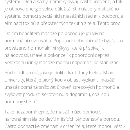
systému. Děti a samy maminky bývají často unavené, a tak
je obnova energie velice důležitá. Stimulace lymfatického
systému pomocí speciálních masážních technik podporuje
eliminaci toxinů a přebytečných tekutin z těla. Tento proces
je zásadní pro snížení otoků a prevence infekcí, což
Dalším benefitem masáže po porodu je její vliv na
následně přispívá k rychlejší rekonvalescenci.
hormonální rovnováhu. Poporodní období může být často
provázeno hormonálními výkyvy, které přispívají k
náladovosti, únavě a dokonce i k poporodní depresi.
Relaxační účinky masáže mohou napomoci ke stabilizaci
hormonů, což vede k lepšímu psychickému zdraví.
Podle odborníků, jako je doktorka Tiffany Field z Miami
University, která je pionýrkou v oblasti výzkumu masáží,
„masáž pomáhá snižovat úroveň stresových hormonů a
zvyšovat produkci serotoninu a dopaminu, což jsou
hormony štěstí.“
Také nezapomínejme, že masáž může pomoci s
narovnáním těla po devíti měsících těhotenství a porodu.
Často dochází ke změnám v držení těla, které mohou vést k