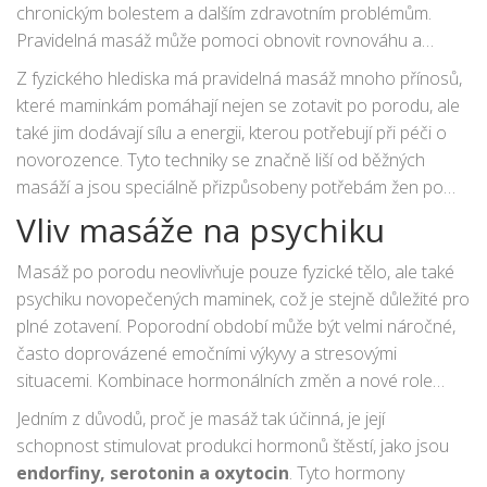
chronickým bolestem a dalším zdravotním problémům.
Pravidelná masáž může pomoci obnovit rovnováhu a
správné držení těla.
Z fyzického hlediska má pravidelná masáž mnoho přínosů,
které maminkám pomáhají nejen se zotavit po porodu, ale
také jim dodávají sílu a energii, kterou potřebují při péči o
novorozence. Tyto techniky se značně liší od běžných
masáží a jsou speciálně přizpůsobeny potřebám žen po
porodu. Je evidentní, že tyto procedury mají širokou škálu
Vliv masáže na psychiku
pozitivních účinků na tělo a přinášejí nezbytnou úlevu v
obdobích, kdy je to nejvíce potřebné.
Masáž po porodu neovlivňuje pouze fyzické tělo, ale také
psychiku novopečených maminek, což je stejně důležité pro
plné zotavení. Poporodní období může být velmi náročné,
často doprovázené emočními výkyvy a stresovými
situacemi. Kombinace hormonálních změn a nové role
může snadno vést k úzkosti nebo dokonce k poporodní
Jedním z důvodů, proč je masáž tak účinná, je její
depresi.
schopnost stimulovat produkci hormonů štěstí, jako jsou
endorfiny, serotonin a oxytocin
. Tyto hormony