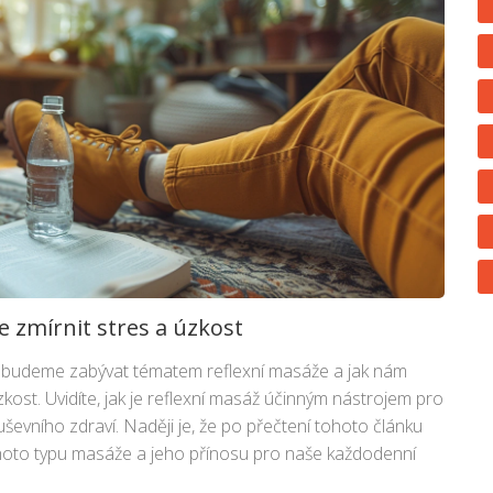
e zmírnit stres a úzkost
se budeme zabývat tématem reflexní masáže a jak nám
kost. Uvidíte, jak je reflexní masáž účinným nástrojem pro
ševního zdraví. Naději je, že po přečtení tohoto článku
hoto typu masáže a jeho přínosu pro naše každodenní