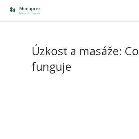
Úzkost a masáže: Co 
funguje
Pocit úzkosti umí pořádně znepříjemnit život. Nekl
věděli jste, že masáž nemusí být jen o zádech a
s vaší psychikou. Přinášíme přehled masáží a tipy, ja
Začněme s relaxační masáží. Tahle klasika snižuj
zpomalit. Pravidelná relaxační masáž vám může pom
každodennímu tlaku. Vědci z Harvardu dokonce pr
už po dvaceti minutách. Zkuste si udělat v diáři č
Když vás úzkost svírá v těle, je tu regenerační ma