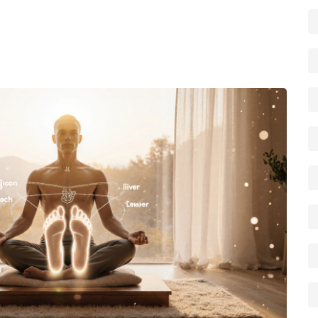
ohodě.
t nejvhodnější? Stačí prozkoumat naši databázi na salon-
 Nebojte se ptát a zkoušet nové techniky. Na vlastní kůži