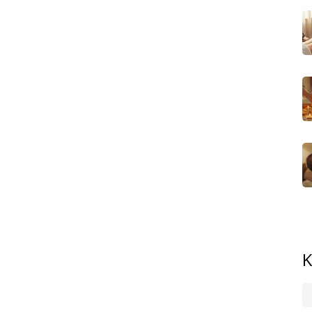
povolí a dostaví se pocit lehkosti. Pravidelné regenerační
elkovou energii.
Teplo má magickou schopnost uvolnit nejen svaly, ale i
ní kontakt s teplými kameny navodí pocit bezpečí a spouští
 po téhle proceduře usnete klidněji než po šálku
body. Tenhle styl je perfektní pro ty, co mají pocit
mně tlačí na konkrétní body a snaží se rozproudit energii
í neklid. Navíc, nepotřebujete se svlékat – mnozí ocení,
 obdobími, doporučuje se kombinovat jemnější techniky –
ný dotek přes ručník začátek procesu, kdy mozek i svaly
Jemným tlakem promasírujete reflexní body, které mají
pro masáž v pohodlí domova – pár minut večer a vaše mysl
K
e pravidelná masáž může hodně změnit. Stačí začít
 na masáž, zkuste nejdřív domácí masáž hlavy a rukou.