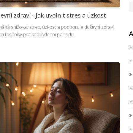
vní zdraví - Jak uvolnit stres a úzkost
máhá snižovat stres, úzkost a podporuje duševní zdraví.
A
ácí techniky pro každodenní pohodu.