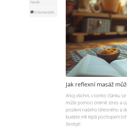
Novák
0 Komentáře
Jak reflexní masáž můž
Ahoj všichni, v tomto článku 
může pomoci zmírnit stres a úz
posílení našeho tělesného a du
budete mít lepší pochopení to
živobytí.