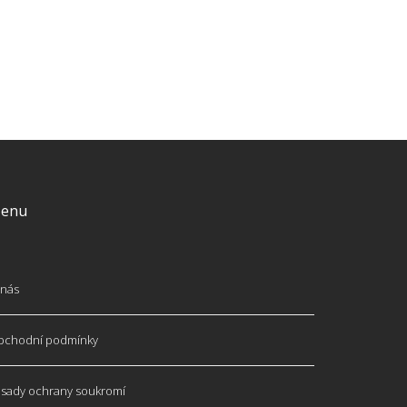
enu
nás
bchodní podmínky
sady ochrany soukromí