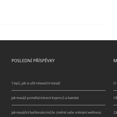
POSLEDNÍ PŘÍSPĚVKY
M
5 tipů, jak si užít relaxační masáž
O 
Jak masáž pomáhá trávení kojenců a batolat
O
Jak masážní baňkování může změnit vaše vnímání wellness
Zá