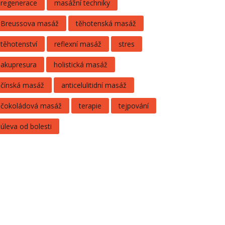
regenerace
masážní techniky
Breussova masáž
těhotenská masáž
těhotenství
reflexní masáž
stres
akupresura
holistická masáž
čínská masáž
anticelulitidní masáž
čokoládová masáž
terapie
tejpování
úleva od bolesti