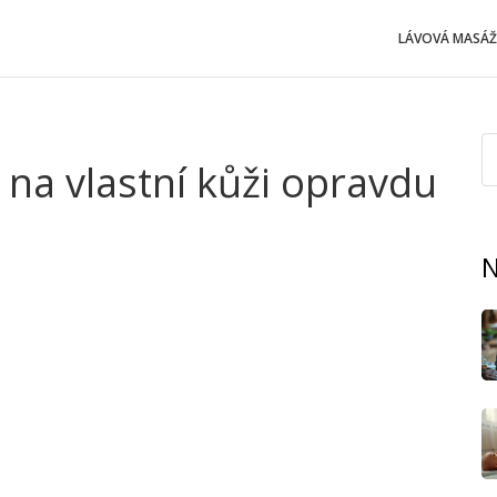
LÁVOVÁ MASÁŽ
na vlastní kůži opravdu
N
id, napětí, přetížená hlava – to zná dnes skoro každý. Ale
 svalech? Správně zvolená technika dokáže pěkně zamávat
k díky nim zklidnit tělo i mysl, když úzkost tlačí na pilu.
e hladinu stresových hormonů a tělu dává jasný signál
oci spát lépe, mít klidnější myšlenky a být odolnější vůči
okázali, že jednoduchá masáž zad a šíje snižuje napětí
as jen pro sebe jednou týdně a sledujte, co se s vámi děje.
sáž. Nečekejte žádné jemné hlazení – tady jde o svaly,