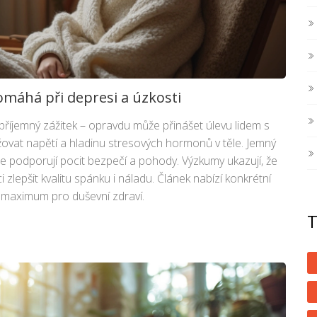
omáhá při depresi a úzkosti
 příjemný zážitek – opravdu může přinášet úlevu lidem s
žovat napětí a hladinu stresových hormonů v těle. Jemný
e podporují pocit bezpečí a pohody. Výzkumy ukazují, že
lepšit kvalitu spánku i náladu. Článek nabízí konkrétní
at maximum pro duševní zdraví.