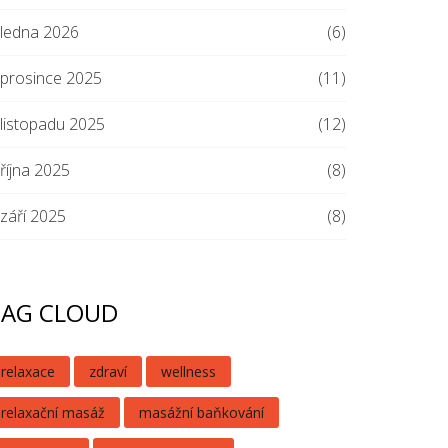
ledna 2026
(6)
prosince 2025
(11)
listopadu 2025
(12)
října 2025
(8)
září 2025
(8)
TAG CLOUD
relaxace
zdraví
wellness
relaxační masáž
masážní baňkování