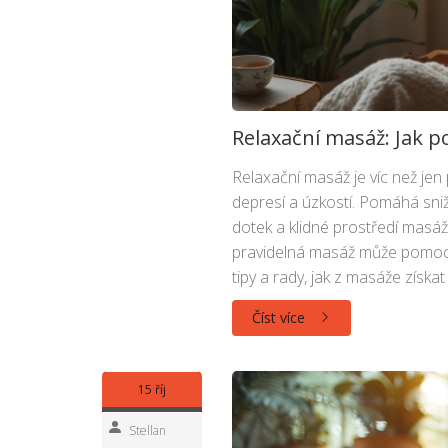
Relaxační masáž: Jak p
Relaxační masáž je víc než jen
depresí a úzkostí. Pomáhá sni
dotek a klidné prostředí masáž
pravidelná masáž může pomoci z
tipy a rady, jak z masáže získ
Číst více
15 říj
Stellan