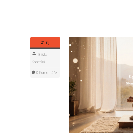
Každé uvolnění napětí je posun k lepší duševní p
Chcete poradit, který masážní salón je pro úzkos
medaprex.cz a podle hodnocení si vybrat ten svůj.
poznáte, jaká síla se v masáži skrývá.
21 říj
Eliška
Kopecká
0 Komentáře