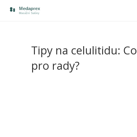
Tipy na celulitidu: 
pro rady?
Celulitida štve skoro každou ženu – klidně i ty, co
nebo věku. Pomerančová kůže se ukáže i tam, kde
sedavý styl, stres a hlavně kolísání hladiny vody v t
Co s tím? Klasické rady typu „pij víc vody a cvič“ 
základ. Ale zázrak přes noc nečekejte. Vyzkouše
je vysadit sladké limonády a průmyslové polotova
stehnech.
Masáže proti celulitidě vážně pomáhají. Anticelul