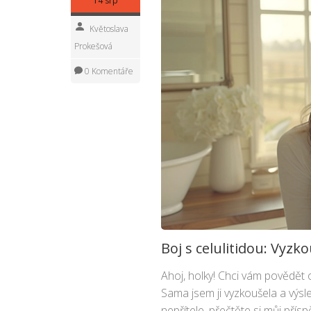
14 srp
Květoslava
Prokešová
0 Komentáře
Boj s celulitidou: Vyzk
Ahoj, holky! Chci vám povědět o 
Sama jsem ji vyzkoušela a výsle
nepřítele, přečtěte si můj přísp