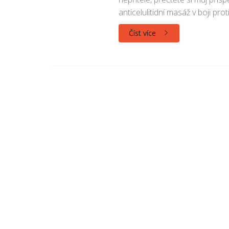
anticelulitidní masáž v boji prot
Číst více