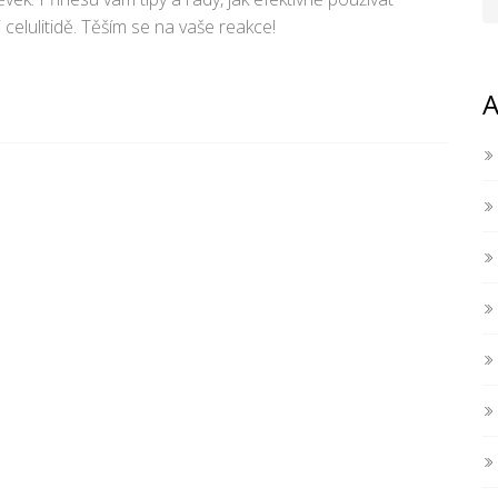
i celulitidě. Těším se na vaše reakce!
A