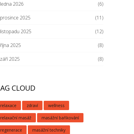
ledna 2026
(6)
prosince 2025
(11)
listopadu 2025
(12)
října 2025
(8)
září 2025
(8)
TAG CLOUD
relaxace
zdraví
wellness
relaxační masáž
masážní baňkování
regenerace
masážní techniky