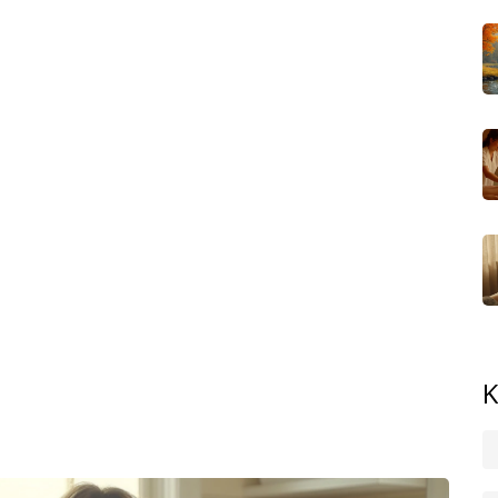
 úsilím. Nejlepší výsledky vidí ženské, které chodí
Pořiďte si masážní váleček nebo baňky a zkuste
em po masáži vše znásobí.
ily, protože lokálně zahřejí problémové partie a zrychlí
te krátkou studenou sprchu střídavě s teplou, pokožka
ek, stehna a břicho – dřepy, výpady, prkno. Nečekejte, že
lostního tréninku je nejlepší.
ně, ale když spíte málo, tělo zadržuje vodu a pomerančová
dy, takže neumíte-li relaxovat, zajděte si na regenerační
itidní variantu hned na první pokus.
du masírovat proti celulitidě – zeptejte se kamarádek na
k pozná rozdíl mezi obyčejnou a účinnou masáží hned
K
yž vydržíte měsíc s kombinací masáží, správného jídla a
opravdu minimalizovat.