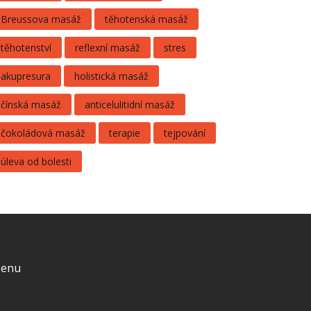
Breussova masáž
těhotenská masáž
těhotenství
reflexní masáž
stres
akupresura
holistická masáž
čínská masáž
anticelulitidní masáž
čokoládová masáž
terapie
tejpování
úleva od bolesti
enu