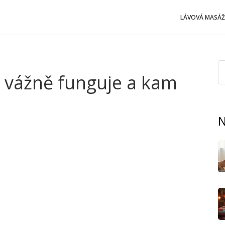
LÁVOVÁ MASÁŽ
Co vážně funguje a kam
N
 pravidelně cvičí a jedí zdravě. Není to jen otázka váhy
 byste ji vůbec nečekala. Proč? Genetika, hormony,
ěle.
už vás možná nudí. Pravda je, že pitný režim a pohyb jsou
jte kombinaci několika postupů najednou. Prvním krokem
ry. Už do týdne si všimnete změny na břiše nebo
itidní masáž rozproudí krev, rozbije tukové buňky a hlavně