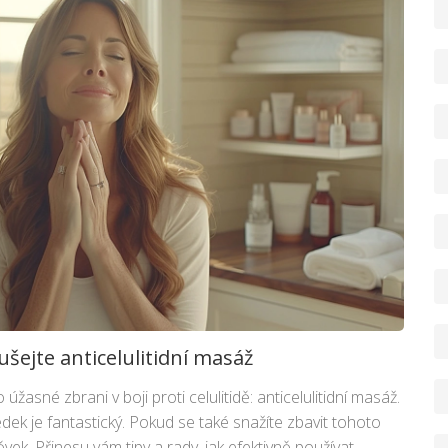
oušejte anticelulitidní masáž
úžasné zbrani v boji proti celulitidě: anticelulitidní masáž.
dek je fantastický. Pokud se také snažíte zbavit tohoto
ěvek. Přinesu vám tipy a rady, jak efektivně používat