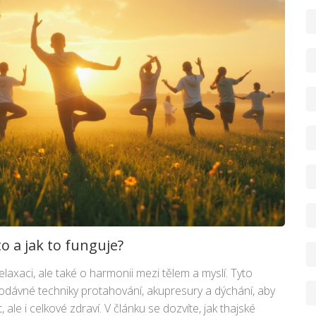
o a jak to funguje?
laxaci, ale také o harmonii mezi tělem a myslí. Tyto
rodávné techniky protahování, akupresury a dýchání, aby
ale i celkové zdraví. V článku se dozvíte, jak thajské