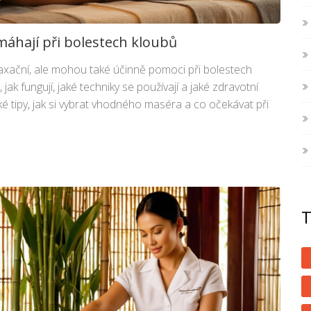
áhají při bolestech kloubů
axační, ale mohou také účinně pomoci při bolestech
 jak fungují, jaké techniky se používají a jaké zdravotní
aké tipy, jak si vybrat vhodného maséra a co očekávat při