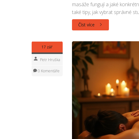
masáže fungují a jaké konkré
také tipy, jak vybrat správné s
Číst více
17 zář
Petr Hruška
0 Komentáře