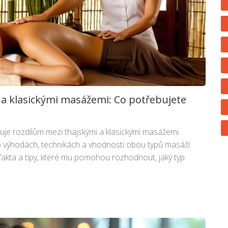
 a klasickými masážemi: Co potřebujete
je rozdílům mezi thajskými a klasickými masážemi.
 výhodách, technikách a vhodnosti obou typů masáží.
fakta a tipy, které mu pomohou rozhodnout, jaký typ