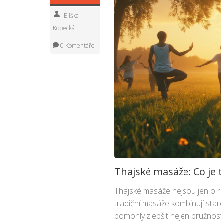
Eliška
Kopecká
0 Komentáře
Thajské masáže: Co je t
Thajské masáže nejsou jen o re
tradiční masáže kombinují sta
pomohly zlepšit nejen pružnost, 