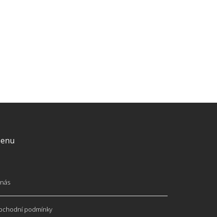
enu
nás
bchodní podmínky