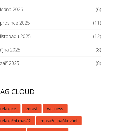
ledna 2026
(6)
prosince 2025
(11)
listopadu 2025
(12)
října 2025
(8)
září 2025
(8)
TAG CLOUD
relaxace
zdraví
wellness
relaxační masáž
masážní baňkování