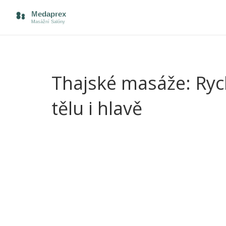
Thajské masáže: Rych
tělu i hlavě
Thajská masáž ti dá přesně to, co ti často chybí
tiché místnosti, ale během pár minut cítíš, jak se
Není to žádná pohádka; thajské masérny jsou stále 
Celý trik thajské masáže není jen v tlaku, ale v 
hnětení. Tato kombinace rychle uvolní záda, krk i
volným tělem a pocitem, že ti někdo opravdu “přeč
Narazil jsi už na spoustu typů masáží, možná i n
překvapí intenzitou – někdy bolí, ale nikdy po ní n