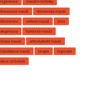
regenerace
masážní techniky
Breussova masáž
těhotenská masáž
těhotenství
reflexní masáž
stres
akupresura
holistická masáž
čínská masáž
anticelulitidní masáž
čokoládová masáž
terapie
tejpování
úleva od bolesti