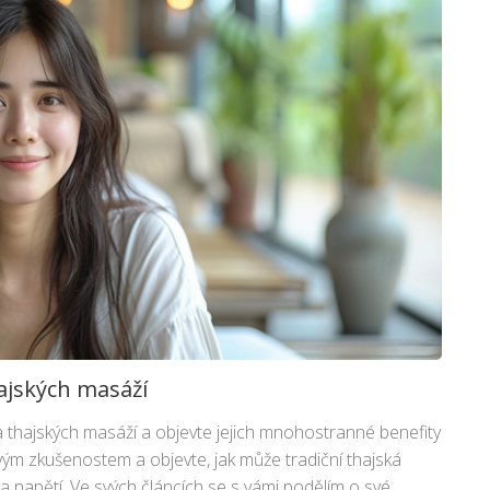
ajských masáží
thajských masáží a objevte jejich mnohostranné benefity
ovým zkušenostem a objevte, jak může tradiční thajská
a napětí. Ve svých článcích se s vámi podělím o své