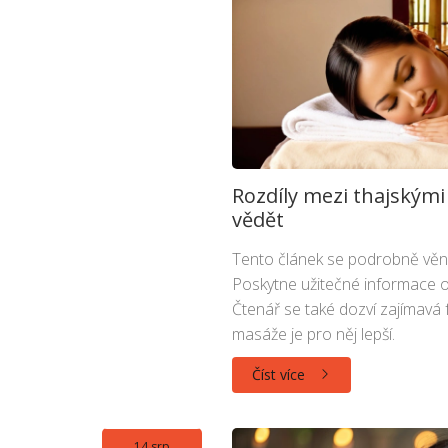
Rozdíly mezi thajskými
vědět
Tento článek se podrobně věnu
Poskytne užitečné informace o
Čtenář se také dozví zajímavá 
masáže je pro něj lepší.
Číst více
14 srp