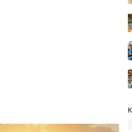
í v celém těle.
ůli bolesti zad nebo krční páteře. Ale pravidelní
jim pomáhá se spaním. Jedna studie v Thajsku ukázala, že
týdnů pravidelných masáží a bolesti prostě zmizí. Žádné
i tam pracují opravdu thajští maséři a jestli používají
ají ani na atmosféru – příjemná hudba, vůně a čistota
i, stačí masérku upozornit, že chceš jemnější styl.
nebo mladé. V salónu často potkáš manažery, maminky na
nebo nespí. Ať už tě trápí bolavá záda, napětí, únava po
ká masáž ti vyrazí z hlavy všechny negativní myšlenky
ždý měsíc nebo kdykoli cítíš, že už je toho moc. Po thajské
aždý další dotek. Nejlepší na tom je, že účinky často
K