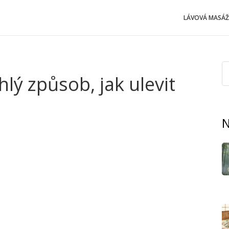
LÁVOVÁ MASÁŽ
lý způsob, jak ulevit
N
 – pořádné protažení a okamžitou úlevu. Nesedíš hodinu v
 svaly povolují a stres mizí pod rukama zkušené masérky.
plné hlavně proto, že jejich techniky fungují.
kombinaci protažení, jemné akupresury a přesně cíleného
 nohy, které tě po dlouhém dni často pálí. Chodíš domů s
etl svaly”.
a doporučení lékařů nebo trenérů. Ale thajská masáž tě
ejsi rozlámaný. Naopak, lidé si nejvíc pochvalují, že po