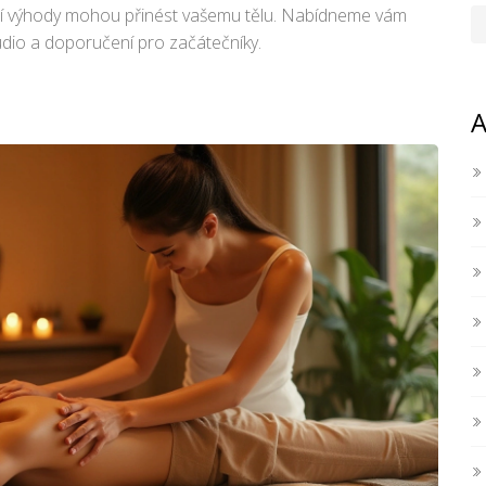
tní výhody mohou přinést vašemu tělu. Nabídneme vám
tudio a doporučení pro začátečníky.
A