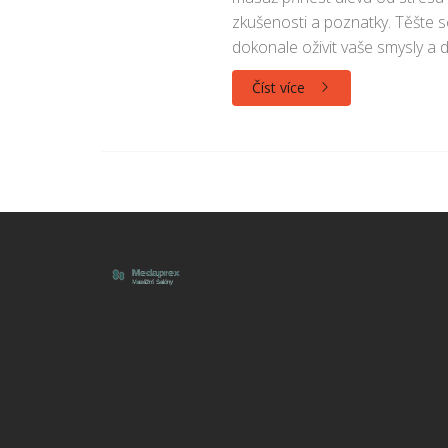
zkušenosti a poznatky. Těšte s
dokonale oživit vaše smysly a 
Číst více