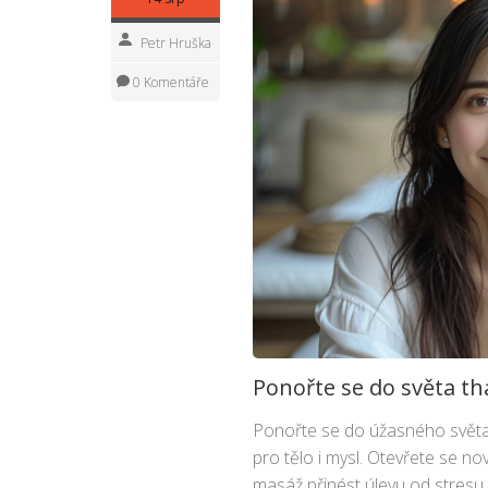
Petr Hruška
0 Komentáře
Ponořte se do světa th
Ponořte se do úžasného světa 
pro tělo i mysl. Otevřete se n
masáž přinést úlevu od stresu 