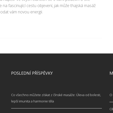
e na fascinující cestu objevení, jak může thajská masáž
dodat vám novou energii.
POSLEDNÍ PŘÍSPĚVKY
M
Co všechno můžete získat z čínské masáže: Úleva od bolesti,
O 
lepší imunita a harmonie těla
O