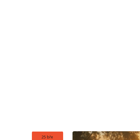
masáži necítí žádnou únavu, jen lehkost a uvolněn
Hodně lidí jde na thajskou masáž poprvé hlavně kv
návštěvníci chodí i kvůli lepší imunitě a protože 
lidem s chronickým napětím ve svalech stačí pár 
prášky, čistě přírodní cesta.
Při výběru masážního salónu se vyplatí zjistit, jestl
originální techniky. Ty nejlepší salóny nezapomín
dokreslí celkový zážitek. Pokud máš obavy z bolest
Nemusíš rovnou “trpět”, aby sis odnesl úlevu.
Samotná thajská masáž není jen pro sportovce 
mateřské i seniory, kteří mají problém s pohybem 
práci nebo chceš prostě zkusit něco nového, thajs
během jedné hodiny.
Přemýšlíš, jak často na thajskou chodit? Klidně ka
masáži to poznáš sám – tvé tělo bude děkovat za k
vydrží celý týden. Tak proč to zbytečně odkládat?
25 bře