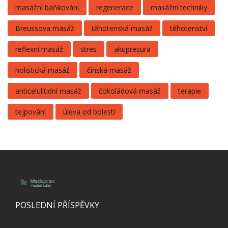
masážní baňkování
regenerace
masážní techniky
Breussova masáž
těhotenská masáž
těhotenství
reflexní masáž
stres
akupresura
holistická masáž
čínská masáž
anticelulitidní masáž
čokoládová masáž
terapie
tejpování
úleva od bolesti
POSLEDNÍ PŘÍSPĚVKY