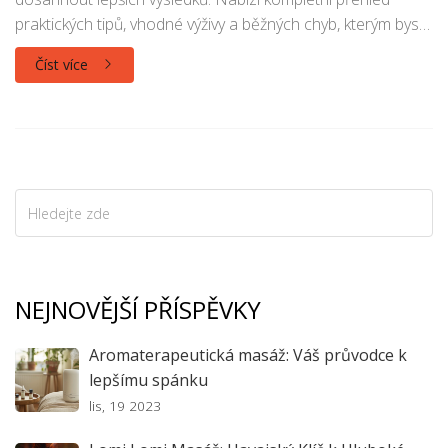
praktických tipů, vhodné výživy a běžných chyb, kterým byste
se měli vyhnout. Přečtěte si rady o tom, jak zlepšit svůj
Číst více
tréninkový plán, aby vaše cesta za silnějšími svaly byla
úspěšnější a efektivnější.
NEJNOVĚJŠÍ PŘÍSPĚVKY
Aromaterapeutická masáž: Váš průvodce k
lepšímu spánku
lis, 19 2023