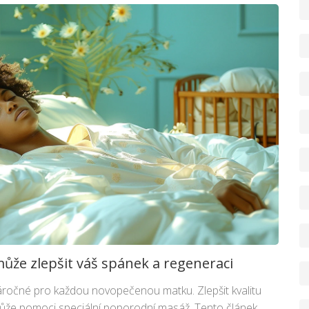
ůže zlepšit váš spánek a regeneraci
ročné pro každou novopečenou matku. Zlepšit kvalitu
může pomoci speciální poporodní masáž. Tento článek