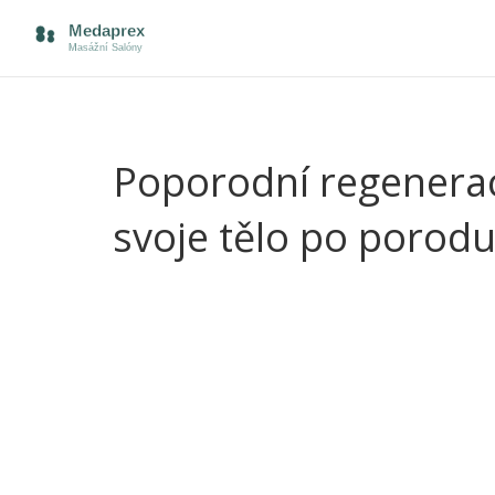
Poporodní regenerac
svoje tělo po porod
Poporodní regenerace může být pro každou mamin
dá dohromady—jedné to trvá týdny, jiné měsíce. K
každá účinná rada přijde vhod. Právě masáže po 
energie i sebevědomí.
Masáž po porodu není žádný rozmar. Zkušené tera
Tady nejde jen o svaly—šikovný dotek rozproudí k
všimne, že jim díky pravidelným masážím rychleji 
ale často přijde i lepší nálada a klidnější spánek. 