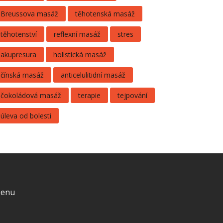
Breussova masáž
těhotenská masáž
těhotenství
reflexní masáž
stres
akupresura
holistická masáž
čínská masáž
anticelulitidní masáž
čokoládová masáž
terapie
tejpování
úleva od bolesti
enu