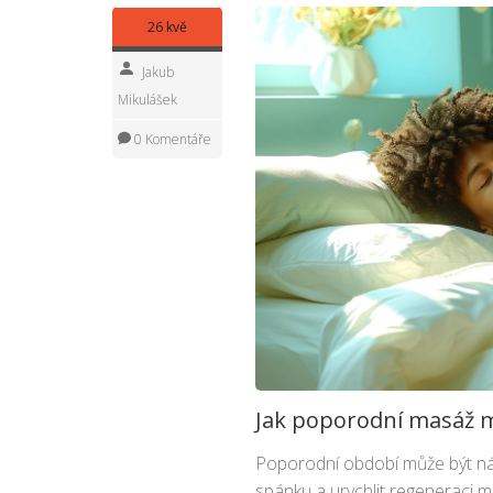
26 kvě
Jakub
Mikulášek
0 Komentáře
Jak poporodní masáž m
Poporodní období může být ná
spánku a urychlit regeneraci 