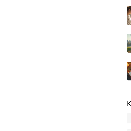
u oceníte hlavně jemné techniky zaměřené na šetrné
ní napětí v nohou. Nejčastější dotaz je: kdy na masáž jít?
ka zelenou (většinou po ukončení šestinedělí, někdy i po
aky po první hodině, ale pravidelné návštěvy se opravdu
duché cvičení. Lehké protahování, dechová cvičení nebo
tovat správnou regeneraci. Přitom nejde o výkon—díky
oznáte změny daleko dřív, než si myslíte. Pokud nevíte,
u—většina terapeutek má s maminkami zkušenosti a
nebo posílení pánevního dna.
í. Nebojte se říct si o pomoc s hlídáním nebo
i se tělo vrátí do formy. Nejde o soutěž—hlavní je, abyste
orodu opravdu potřeba. Každé tělo reaguje jinak, ale když
eji než čekáte.
tipy na masáže pro maminky, ověřené masérky a také
K
á, jak začít, zkuste si přečíst věci od žen, které si
sou často k nezaplacení. Tělo po porodu potřebuje čas,