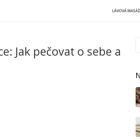
LÁVOVÁ MASÁŽ
e: Jak pečovat o sebe a
u
N
ku docela výzva. Nikdo předem neví, jak rychle se tělo
dyž vás bolí záda, břicho nebo cítíte neustálou únavu,
porodu dokážou nastartovat zotavení a vrátit vám trochu
peutky přesně ví, kde zabrat a kde naopak jít jemně.
revní oběh, stáhne otoky a podpoří lymfu. Spousta žen si
splaskne břicho a cítí se pevnější. Kromě tělesných změn
Všichni doma to poznají.