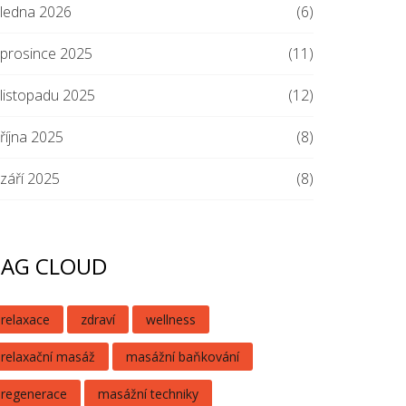
ledna 2026
(6)
prosince 2025
(11)
listopadu 2025
(12)
října 2025
(8)
září 2025
(8)
TAG CLOUD
relaxace
zdraví
wellness
relaxační masáž
masážní baňkování
regenerace
masážní techniky