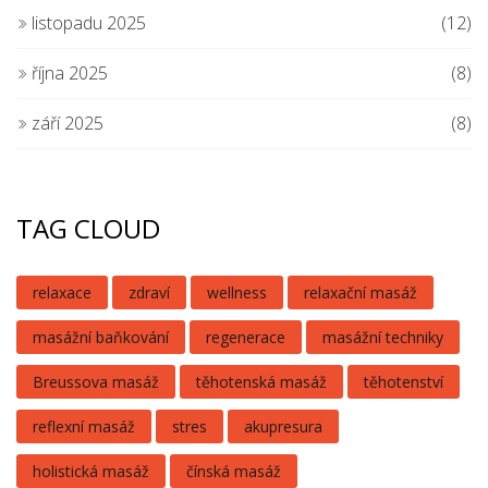
listopadu 2025
(12)
října 2025
(8)
září 2025
(8)
TAG CLOUD
relaxace
zdraví
wellness
relaxační masáž
masážní baňkování
regenerace
masážní techniky
Breussova masáž
těhotenská masáž
těhotenství
reflexní masáž
stres
akupresura
holistická masáž
čínská masáž