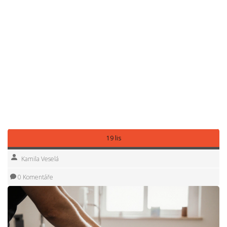
found relief only after adding this kind of care to their
routine.
You don’t need to wait for pain to get worse. Small daily
habits—like gentle joint mobility, hydration, and regular
touch—can keep your joints working longer. The posts
below give you real, practical ways to use these techniques
at home or find the right therapist. Whether you’re dealing
with morning stiffness, sports strain, or just tired knees,
you’ll find clear steps, proven methods, and honest advice
—not fluff, not hype, just what works.
19 lis
Kamila Veselá
0 Komentáře