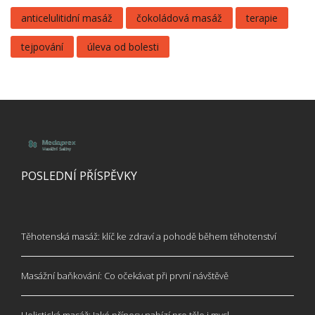
anticelulitidní masáž
čokoládová masáž
terapie
tejpování
úleva od bolesti
POSLEDNÍ PŘÍSPĚVKY
Těhotenská masáž: klíč ke zdraví a pohodě během těhotenství
Masážní baňkování: Co očekávat při první návštěvě