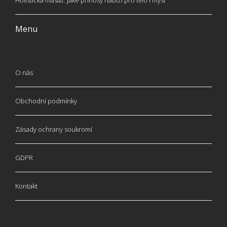
Holistická masáž: Jaké přínosy nabízí pro tělo i mysl
Menu
O nás
Obchodní podmínky
Zásady ochrany soukromí
GDPR
Kontakt