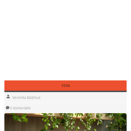
dokonce depresích. Nečekejte zázrak po jedné návštěvě,
ale už několik sezení může proměnit způsob, jak tělo
reaguje na tlak a vypětí. Výhodou je, že vedlejší efekty jsou
jen příznivé – lepší spánek, méně bolestí hlavy, lepší nálada.
Tip závěrem: pokud často bojujete s napětím, co nejvíc
zařaďte masáže pravidelně – ve fitku, v masérském salonu,
i krátké automasáže doma. Když dáte tělu tuhle pauzu,
stihnete pak zvládat běžné stresy mnohem klidněji. A někdy
možná zjistíte, že to, co vás vyvádělo z míry, už tolik
neřešíte. Stres není konečná – s masáží a trochou péče o
sebe to zvládnete.
10 lis
Veronika Balážová
0 Komentáře