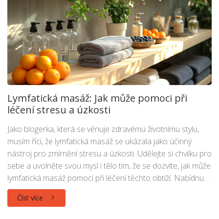
Lymfatická masáž: Jak může pomoci při
léčení stresu a úzkosti
Jako blogerka, která se věnuje zdravému životnímu stylu,
musím říci, že lymfatická masáž se ukázala jako účinný
nástroj pro zmírnění stresu a úzkosti. Udělejte si chvilku pro
sebe a uvolněte svou mysl i tělo tím, že se dozvíte, jak může
lymfatická masáž pomoci při léčení těchto obtíží. Nabídnu
vám přehled toho, co všechno lze díky této technice
Číst více
dosáhnout. Ať již je váš stres způsoben prací nebo
rodinnými starostmi, najděte si krátkou chvíli pro sebe a