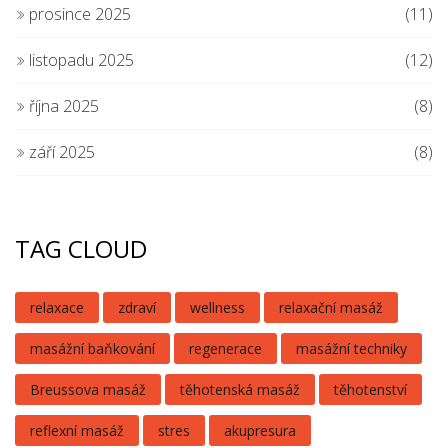
prosince 2025
(11)
listopadu 2025
(12)
října 2025
(8)
září 2025
(8)
TAG CLOUD
relaxace
zdraví
wellness
relaxační masáž
masážní baňkování
regenerace
masážní techniky
Breussova masáž
těhotenská masáž
těhotenství
reflexní masáž
stres
akupresura