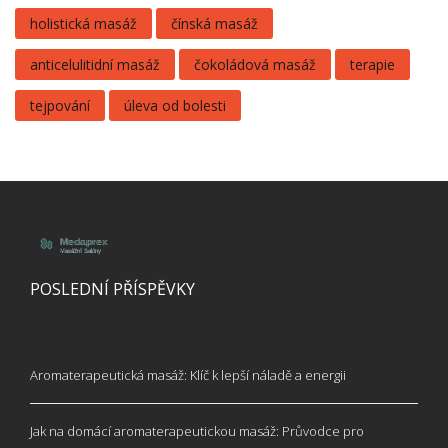
holistická masáž
čínská masáž
anticelulitidní masáž
čokoládová masáž
terapie
tejpování
úleva od bolesti
POSLEDNÍ PŘÍSPĚVKY
Aromaterapeutická masáž: Klíč k lepší náladě a energii
Jak na domácí aromaterapeutickou masáž: Průvodce pro