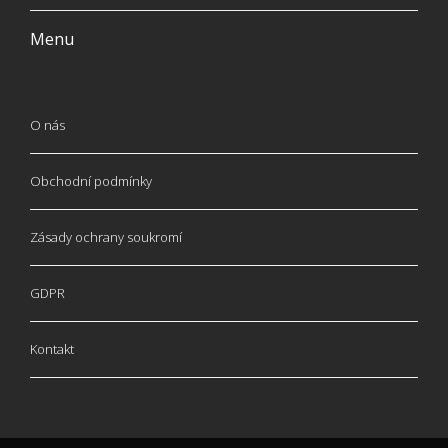
Menu
O nás
Obchodní podmínky
Zásady ochrany soukromí
GDPR
Kontakt