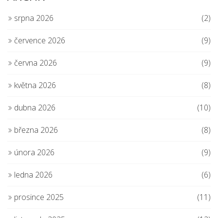
srpna 2026
(2)
července 2026
(9)
června 2026
(9)
května 2026
(8)
dubna 2026
(10)
března 2026
(8)
února 2026
(9)
ledna 2026
(6)
prosince 2025
(11)