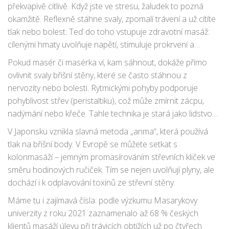
překvapivě citlivě. Když jste ve stresu, žaludek to pozná
okamžitě. Reflexně stáhne svaly, zpomalí trávení a už cítíte
tlak nebo bolest. Teď do toho vstupuje zdravotní masáž:
cílenými hmaty uvolňuje napětí, stimuluje prokrvení a
zlepšuje odvod škodlivin. Zní to hezky, jenže co se vlastně
Pokud masér či masérka ví, kam sáhnout, dokáže přímo
při masáži děje?
ovlivnit svaly břišní stěny, které se často stáhnou z
nervozity nebo bolesti. Rytmickými pohyby podporuje
pohyblivost střev (peristaltiku), což může zmírnit zácpu,
nadýmání nebo křeče. Tahle technika je stará jako lidstvo
samo – už ve starém Egyptě znali léčivé doteky na břicho
V Japonsku vznikla slavná metoda „anma“, která používá
při trávicích obtížích.
tlak na břišní body. V Evropě se můžete setkat s
kolonmasáží – jemným promasírováním střevních kliček ve
směru hodinových ručiček. Tím se nejen uvolňují plyny, ale
dochází i k odplavování toxinů ze střevní stěny.
Máme tu i zajímavá čísla: podle výzkumu Masarykovy
univerzity z roku 2021 zaznamenalo až 68 % českých
klientů masáží úlevu při trávicích obtížích už po čtyřech