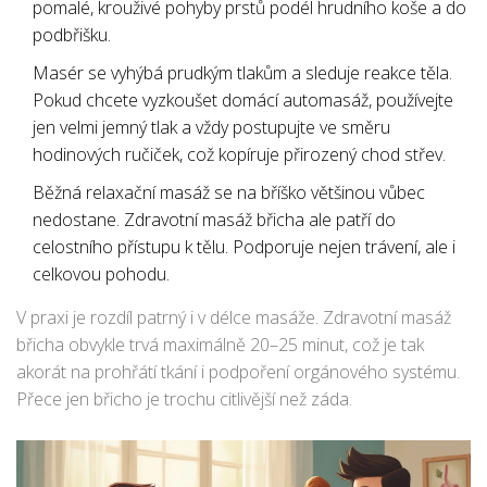
pomalé, krouživé pohyby prstů podél hrudního koše a do
vředem?
podbřišku.
Masér se vyhýbá prudkým tlakům a sleduje reakce těla.
Pokud chcete vyzkoušet domácí automasáž, používejte
jen velmi jemný tlak a vždy postupujte ve směru
hodinových ručiček, což kopíruje přirozený chod střev.
Běžná relaxační masáž se na bříško většinou vůbec
nedostane. Zdravotní masáž břicha ale patří do
celostního přístupu k tělu. Podporuje nejen trávení, ale i
celkovou pohodu.
V praxi je rozdíl patrný i v délce masáže. Zdravotní masáž
břicha obvykle trvá maximálně 20–25 minut, což je tak
akorát na prohřátí tkání i podpoření orgánového systému.
Přece jen břicho je trochu citlivější než záda.