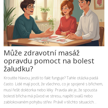
Může zdravotní masáž
opravdu pomoct na bolest
žaludku?
Kroutíte hlavou, jestli to fakt funguje? Tahle otázka padá
často. Lidé mají pocit, že všechno, co je spojené s břichem,
musí řešit doktorka nebo léky. Pravda ale je, že spousta
bolestí břicha má původ ve stresu, napětí svalů nebo
zablokovaném pohybu střev. Právě v těchto situacích