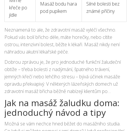
Mírné
Masáž bodu hara
Silné bolesti bez
křeče po
pod pupíkem
známé příčiny
jídle
Neznamená to ale, že zdravotní masáž vyléčí všechno.
Pokud vás bolí břicho déle, máte horečky, nebo cítíte
ostrou, intenzivní bolest, běžte k lékaři. Masáž nikdy není
náhradou akutní lékařské péče.
Dobrou zprávou je, že pro jednoduché funkční žaludeční
obtíže – třeba bolesti z nadýmání, špatného trávení,
jemných křečí nebo lehčího stresu – bývá účinek masáže
opravdu překvapivý. V některých lázeňských domech už
zdravotní masáž břicha běžně nabízejí klientům po
operacích břicha nebo po porodu, kde funguje jako
Jak na masáž žaludku doma:
prevence srůstů a podpora návratu přirozených pohybů
jednoduchý návod a tipy
střev.
Možná se vám nechce hned běžet do masážního studia.