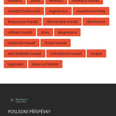
relaxace
zdraví
wellness
relaxační masáž
masážní baňkování
regenerace
masážní techniky
Breussova masáž
těhotenská masáž
těhotenství
reflexní masáž
stres
akupresura
holistická masáž
čínská masáž
anticelulitidní masáž
čokoládová masáž
terapie
tejpování
úleva od bolesti
POSLEDNÍ PŘÍSPĚVKY