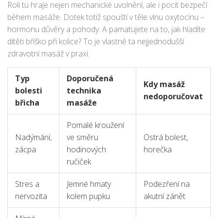
masáž funguje.
Roli tu hraje nejen mechanické uvolnění, ale i pocit bezpečí
během masáže. Dotek totiž spouští v těle vlnu oxytocinu –
hormonu důvěry a pohody. A pamatujete na to, jak hladíte
dítěti bříško při kolice? To je vlastně ta nejjednodušší
zdravotní masáž v praxi.
Typ
Doporučená
Kdy masáž
bolesti
technika
nedoporučovat
břicha
masáže
Pomalé kroužení
Nadýmání,
ve směru
Ostrá bolest,
zácpa
hodinových
horečka
ručiček
Stres a
Jemné hmaty
Podezření na
nervozita
kolem pupku
akutní zánět