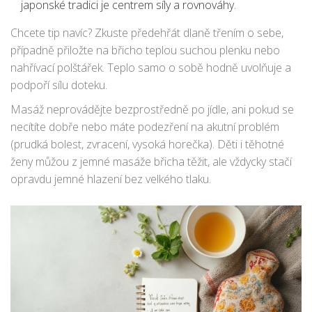
japonské tradici je centrem síly a rovnováhy.
Chcete tip navíc? Zkuste předehřát dlaně třením o sebe,
případně přiložte na břicho teplou suchou plenku nebo
nahřívací polštářek. Teplo samo o sobě hodně uvolňuje a
podpoří sílu doteku.
Masáž neprovádějte bezprostředně po jídle, ani pokud se
necítíte dobře nebo máte podezření na akutní problém
(prudká bolest, zvracení, vysoká horečka). Děti i těhotné
ženy můžou z jemné masáže břicha těžit, ale vždycky stačí
opravdu jemné hlazení bez velkého tlaku.