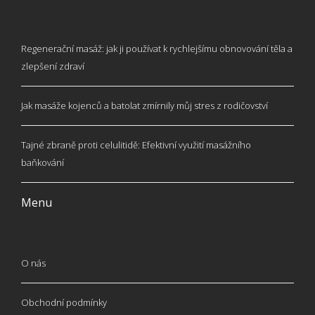
Regenerační masáž: jak ji používat k rychlejšímu obnovování těla a
zlepšení zdraví
Jak masáže kojenců a batolat zmírnily můj stres z rodičovství
Tajné zbraně proti celulitidě: Efektivní využití masážního
baňkování
Menu
O nás
Obchodní podmínky