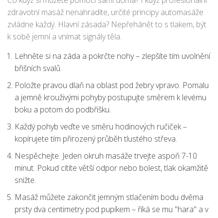
Co když si můžete pomoci sami doma? I když profesionální
zdravotní masáž nenahradíte, určité principy automasáže
zvládne každý. Hlavní zásada? Nepřehánět to s tlakem, být
k sobě jemní a vnímat signály těla.
Lehněte si na záda a pokrčte nohy – zlepšíte tím uvolnění
břišních svalů.
Položte pravou dlaň na oblast pod žebry vpravo. Pomalu
a jemně krouživými pohyby postupujte směrem k levému
boku a potom do podbřišku.
Každý pohyb veďte ve směru hodinových ručiček –
kopírujete tím přirozený průběh tlustého střeva.
Nespěchejte. Jeden okruh masáže trvejte aspoň 7-10
minut. Pokud cítíte větší odpor nebo bolest, tlak okamžitě
snižte.
Masáž můžete zakončit jemným stlačením bodu dvěma
prsty dva centimetry pod pupíkem – říká se mu "hara" a v