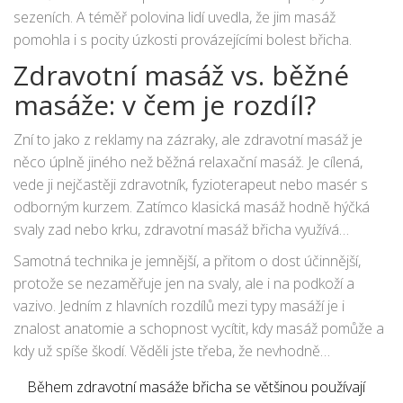
sezeních. A téměř polovina lidí uvedla, že jim masáž
pomohla i s pocity úzkosti provázejícími bolest břicha.
Zdravotní masáž vs. běžné
masáže: v čem je rozdíl?
Zní to jako z reklamy na zázraky, ale zdravotní masáž je
něco úplně jiného než běžná relaxační masáž. Je cílená,
vede ji nejčastěji zdravotník, fyzioterapeut nebo masér s
odborným kurzem. Zatímco klasická masáž hodně hýčká
svaly zad nebo krku, zdravotní masáž břicha využívá
speciální postupy – a hlavně přesně ví, které oblasti se bát
Samotná technika je jemnější, a přitom o dost účinnější,
dotýkat (například v případě akutních zánětů ledvin nebo
protože se nezaměřuje jen na svaly, ale i na podkoží a
slepého střeva).
vazivo. Jedním z hlavních rozdílů mezi typy masáží je i
znalost anatomie a schopnost vycítit, kdy masáž pomůže a
kdy už spíše škodí. Věděli jste třeba, že nevhodně
provedená masáž může bolesti žaludku zhoršit, pokud je
Během zdravotní masáže břicha se většinou používají
problém způsobený například žlučníkovým záchvatem nebo