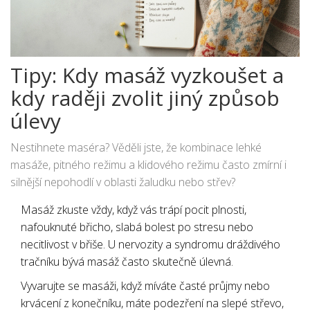
Tipy: Kdy masáž vyzkoušet a
kdy raději zvolit jiný způsob
úlevy
Nestihnete maséra? Věděli jste, že kombinace lehké
masáže, pitného režimu a klidového režimu často zmírní i
silnější nepohodlí v oblasti žaludku nebo střev?
Masáž zkuste vždy, když vás trápí pocit plnosti,
nafouknuté břicho, slabá bolest po stresu nebo
necitlivost v břiše. U nervozity a syndromu dráždivého
tračníku bývá masáž často skutečně úlevná.
Vyvarujte se masáži, když míváte časté průjmy nebo
krvácení z konečníku, máte podezření na slepé střevo,