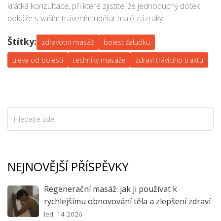
krátká konzultace, při které zjistíte, že jednoduchý dotek
dokáže s vaším trávením udělat malé zázraky.
Štítky:
zdravotní masáž
bolest žaludku
úleva od bolesti
techniky masáže
zdraví trávicího traktu
NEJNOVĚJŠÍ PŘÍSPĚVKY
Regenerační masáž: jak ji používat k
rychlejšímu obnovování těla a zlepšení zdraví
led, 14 2026