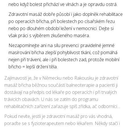
nebo když bolest přichází ve vlnách a je opravdu ostrá.
Zdravotní masáž dobře působí i jako doplněk rehabilitace
po operacích břicha, při bolestech po císařském řezu
nebo po dlouhém období ležení v nemocnici. Dejte si
však práci s výběrem zkušeného maséra.
Nezapomínejte ani na sílu prevenci: pravidelné jemné
masírování břicha zlepší pohyblivost tkání, což pomáhá
nejen při trávení, ale i při bolestech zad, protože mobilní
břicho = lepší držení těla.
Zajímavostí je, že v Německu nebo Rakousku je zdravotní
masáž břicha běžnou součástí balneoterapie a pacienti ji
dostávají na předpis od lékaře po operacích i při trvalých
trávicích obavách. U nás se zatím do programu
rehabilitačních zařízení zařazuje spíš zřídka, ač odborníci
na fyzioterapii už v mnoha případech mluví o velmi
Pokud nevíte, jestli je zdravotní masáž pro vás vhodná,
pozitivních výsledcích.
poraďte se s fyzioterapeutem nebo lékařem. Někdy stačí i