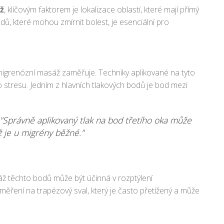
ž
, klíčovým faktorem je lokalizace oblastí, které mají přímý
dů, které mohou zmírnit bolest, je esenciální pro
timigrenózní masáž zaměřuje. Techniky aplikované na tyto
 stresu. Jedním z hlavních tlakových bodů je bod mezi
"Správně aplikovaný tlak na bod třetího oka může
ž je u migrény běžné."
sáž těchto bodů může být účinná v rozptýlení
ření na trapézový sval, který je často přetížený a může