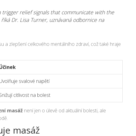
 trigger relief signals that communicate with the
 říká Dr. Lisa Turner, uznávaná odbornice na
u a zlepšení celkového mentálního zdraví, což také hraje
Účinek
Uvolňuje svalové napětí
Snižují citlivost na bolest
zní masáž
není jen o úlevě od aktuální bolesti, ale
odě.
ňuje masáž