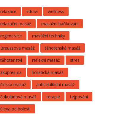
relaxace
zdraví
wellness
relaxační masáž
masážní baňkování
regenerace
masážní techniky
Breussova masáž
těhotenská masáž
těhotenství
reflexní masáž
stres
akupresura
holistická masáž
čínská masáž
anticelulitidní masáž
čokoládová masáž
terapie
tejpování
úleva od bolesti