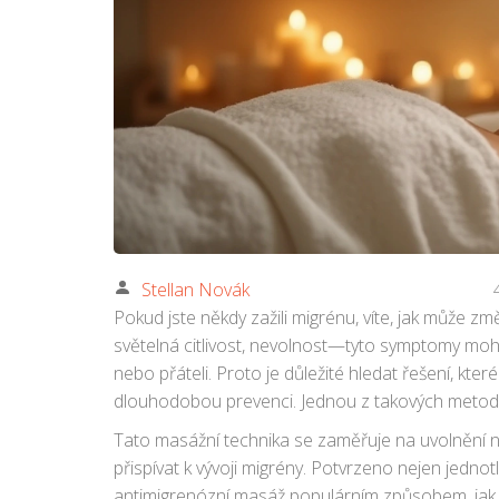
Stellan Novák
Pokud jste někdy zažili migrénu, víte, jak může z
světelná citlivost, nevolnost—tyto symptomy moho
nebo přáteli. Proto je důležité hledat řešení, kter
dlouhodobou prevenci. Jednou z takových metod 
Tato masážní technika se zaměřuje na uvolnění na
přispívat k vývoji migrény. Potvrzeno nejen jednotl
antimigrenózní masáž populárním způsobem, jak 