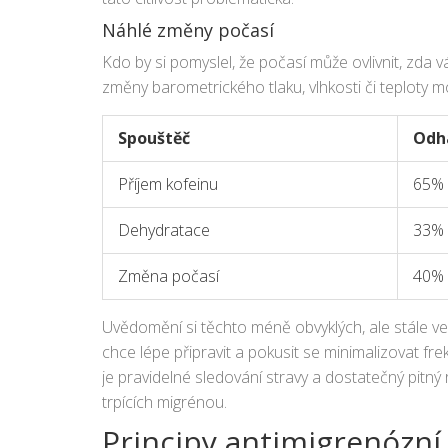
Náhlé změny počasí
Kdo by si pomyslel, že počasí může ovlivnit, zda
změny barometrického tlaku, vlhkosti či teploty
Spouštěč
Odha
Příjem kofeinu
65%
Dehydratace
33%
Změna počasí
40%
Uvědomění si těchto méně obvyklých, ale stále ve
chce lépe připravit a pokusit se minimalizovat fre
je pravidelné sledování stravy a dostatečný pitn
trpících migrénou.
Principy antimigrenózn