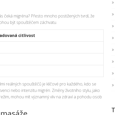
 vás čeká migréna? Přesto mnoho postižených tvrdí, že
 mohou být spouštěčem záchvatu.
dovaná citlivost
lmi reálných spouštěčů je klíčové pro každého, kdo se
kvenci nebo intenzitu migrén. Změny životního stylu, jako
ý režim, mohou mít významný vliv na zdraví a pohodu osob
í masáže