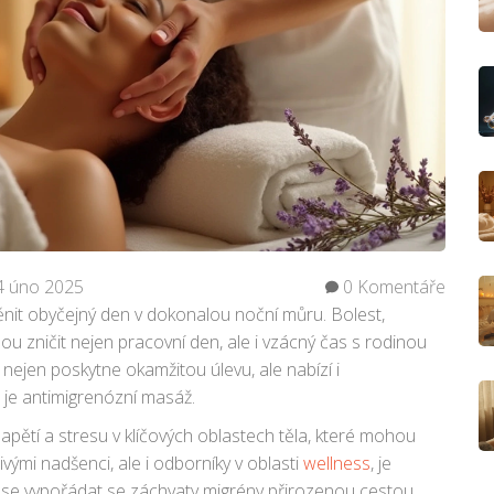
4 úno 2025
0 Komentáře
měnit obyčejný den v dokonalou noční můru. Bolest,
u zničit nejen pracovní den, ale i vzácný čas s rodinou
é nejen poskytne okamžitou úlevu, ale nabízí i
je antimigrenózní masáž.
pětí a stresu v klíčových oblastech těla, které mohou
ivými nadšenci, ale i odborníky v oblasti
wellness
, je
se vypořádat se záchvaty migrény přirozenou cestou.