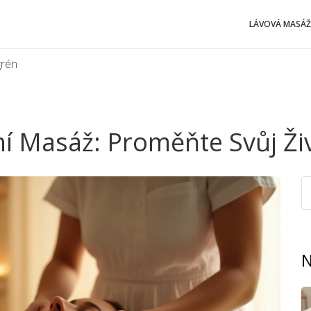
LÁVOVÁ MASÁŽ
grén
í Masáž: Proměňte Svůj Ži
N