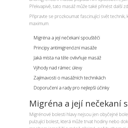
Překvapivě, tato masáž může také přinést další zdra
Připravte se prozkoumat fascinující svět technik, k
maximum.
Migréna a její nečekaní spouštěči
Principy antimigrenózní masáže
Jaká místa na těle ovlivňuje masáž
Výhody nad rámec úlevy
Zajímavosti o masážních technikách
Doporučení a rady pro nejlepší účinky
Migréna a její nečekaní 
Migrénové bolesti hlavy nejsou jen obyčejné bolesti
pulzující bolest, která může trvat hodiny nebo dok