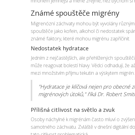
mnohem jemnější a méně zřejmé, než bychom si m
Známé spouštěče migrény
Migrenózní záchvaty mohou být vyvolány různými fa
spouštěče jako kofein, alkohol či nedostatek spán
známé faktory, které mohou migrénu zapříčinit.
Nedostatek hydratace
Jedním z nejčastějších, ale přehlížených spouštěč
může reagovat bolestí hlavy. Vědci odhadují, že až
mezi množstvím příjmu tekutin a výskytem migrén.
"Hydratace je klíčová nejen pro obecné zd
migrénových útoků," říká Dr. Robert Smith
Přílišná citlivost na světlo a zvuk
Osoby náchylné k migrénám často mluví o zvýšené 
samotného záchvatu. Zvláště v dnešní digitální d
tato citlivost problematická.