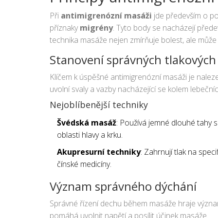
Při
antimigrenózní masáži
jde především o poz
příznaky
migrény
. Tyto body se nacházejí přede
technika masáže nejen zmírňuje bolest, ale může
Stanovení správných tlakových
Klíčem k úspěšné antimigrenózní masáži je naleze
uvolní svaly a vazby nacházející se kolem lebečníc
Nejoblíbenější techniky
Švédská masáž
: Používá jemné dlouhé tahy s
oblasti hlavy a krku.
Akupresurní techniky
: Zahrnují tlak na speci
čínské medicíny.
Význam správného dýchání
Správné řízení dechu během masáže hraje význam
pomáhá uvolnit napětí a posílit účinek masáže.