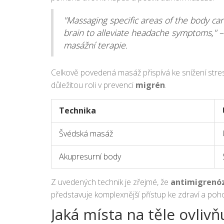
"Massaging specific areas of the body can
brain to alleviate headache symptoms," –
masážní terapie.
Celkově povedená masáž přispívá ke snížení stres
důležitou roli v prevenci
migrén
.
Technika
Švédská masáž
Akupresurní body
Z uvedených technik je zřejmé, že
antimigrenó
představuje komplexnější přístup ke zdraví a poh
Jaká místa na těle ovliv