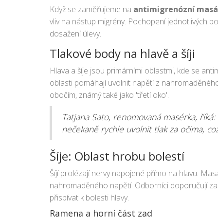
Když se zaměřujeme na
antimigrenózní masá
vliv na nástup migrény. Pochopení jednotlivých bo
dosažení úlevy.
Tlakové body na hlavě a šíji
Hlava a šíje jsou primárními oblastmi, kde se an
oblasti pomáhají uvolnit napětí z nahromaděného
obočím, známý také jako 'třetí oko'.
Tatjana Sato, renomovaná masérka, říká: 
nečekaně rychle uvolnit tlak za očima, co
Šíje: Oblast hrobu bolestí
Šíjí prolézají nervy napojené přímo na hlavu. Ma
nahromaděného napětí. Odborníci doporučují zamě
přispívat k bolesti hlavy.
Ramena a horní část zad