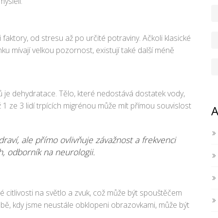
ysleli.
ktory, od stresu až po určité potraviny. Ačkoli klasické
ku mívají velkou pozornost, existují také další méně
ů je dehydratace. Tělo, které nedostává dostatek vody,
 1 ze 3 lidí trpících migrénou může mít přímou souvislost
A
raví, ale přímo ovlivňuje závažnost a frekvenci
, odborník na neurologii.
citlivosti na světlo a zvuk, což může být spouštěčem
obě, kdy jsme neustále obklopeni obrazovkami, může být