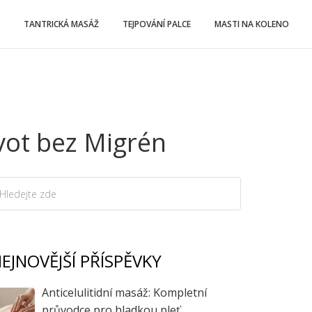
TANTRICKÁ MASÁŽ
TEJPOVÁNÍ PALCE
MASTI NA KOLENO
vot bez Migrén
EJNOVĚJŠÍ PŘÍSPĚVKY
Anticelulitidní masáž: Kompletní
průvodce pro hladkou pleť