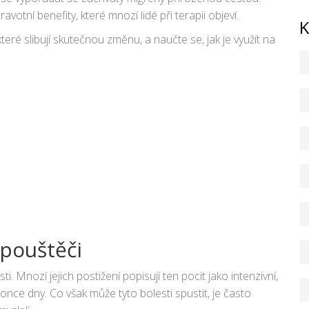
votní benefity, které mnozí lidé při terapii objeví.
K
teré slibují skutečnou změnu, a naučte se, jak je využít na
spouštěči
. Mnozí jejich postižení popisují ten pocit jako intenzivní,
once dny. Co však může tyto bolesti spustit, je často