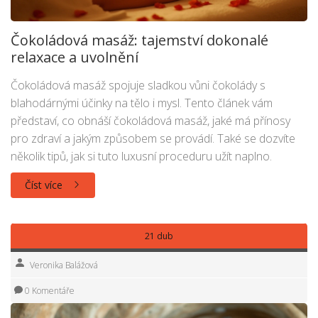
Čokoládová masáž: tajemství dokonalé
relaxace a uvolnění
Čokoládová masáž spojuje sladkou vůni čokolády s
blahodárnými účinky na tělo i mysl. Tento článek vám
představí, co obnáší čokoládová masáž, jaké má přínosy
pro zdraví a jakým způsobem se provádí. Také se dozvíte
několik tipů, jak si tuto luxusní proceduru užít naplno.
Číst více
21 dub
Veronika Balážová
0 Komentáře