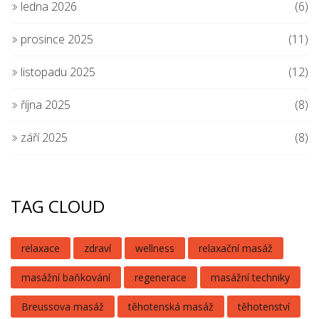
ledna 2026
(6)
prosince 2025
(11)
listopadu 2025
(12)
října 2025
(8)
září 2025
(8)
TAG CLOUD
relaxace
zdraví
wellness
relaxační masáž
masážní baňkování
regenerace
masážní techniky
Breussova masáž
těhotenská masáž
těhotenství