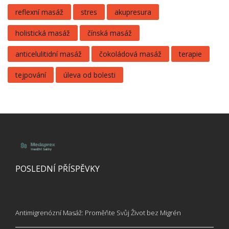
reflexní masáž
stres
akupresura
holistická masáž
čínská masáž
anticelulitidní masáž
čokoládová masáž
terapie
tejpování
úleva od bolesti
POSLEDNÍ PŘÍSPĚVKY
Antimigrenózní Masáž: Proměňte Svůj Život bez Migrén