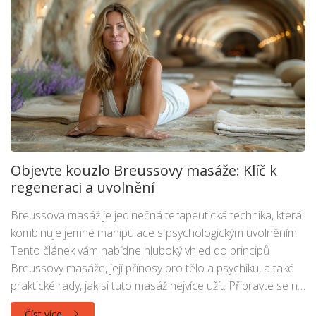
Objevte kouzlo Breussovy masáže: Klíč k
regeneraci a uvolnění
Breussova masáž je jedinečná terapeutická technika, která
kombinuje jemné manipulace s psychologickým uvolněním.
Tento článek vám nabídne hluboký vhled do principů
Breussovy masáže, její přínosy pro tělo a psychiku, a také
praktické rady, jak si tuto masáž nejvíce užít. Připravte se na
to, že se dozvíte, jak tato metoda může posílit vaše
Číst více