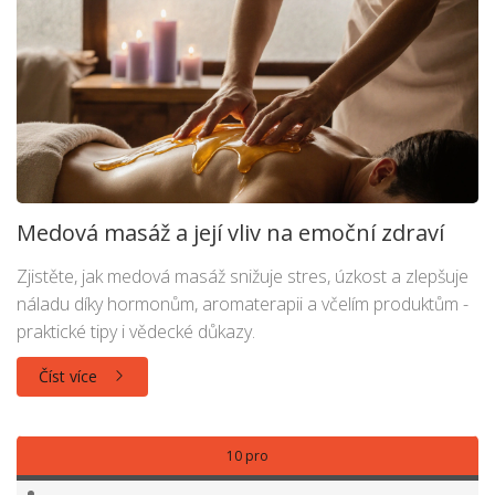
Medová masáž a její vliv na emoční zdraví
Zjistěte, jak medová masáž snižuje stres, úzkost a zlepšuje
náladu díky hormonům, aromaterapii a včelím produktům -
praktické tipy i vědecké důkazy.
Číst více
10 pro