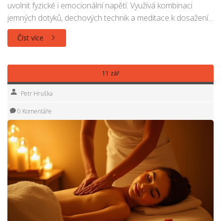
uvolnit fyzické i emocionální napětí. Využívá kombinaci
jemných dotyků, dechových technik a meditace k dosažení
hluboké relaxace. Mnozí lidé, kteří zkusili tantrickou masáž,
Číst více
zažili příliv nové energie a zlepšení celkového pocitu
pohody. Tento článek odhalí tajemství této starobylé praxe
a poskytne tipy, jak začít a co očekávat.
11 zář
Petr Hruška
0 Komentáře