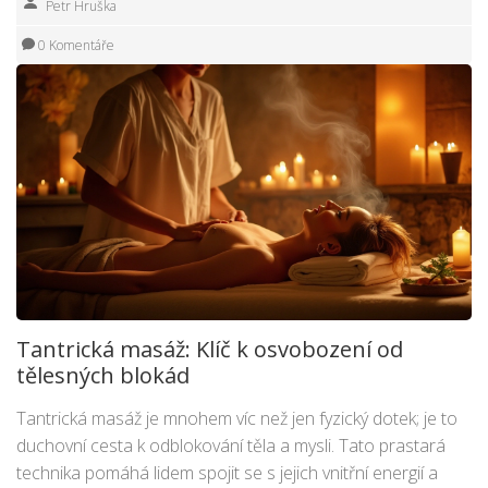
Petr Hruška
0 Komentáře
Tantrická masáž: Klíč k osvobození od
tělesných blokád
Tantrická masáž je mnohem víc než jen fyzický dotek; je to
duchovní cesta k odblokování těla a mysli. Tato prastará
technika pomáhá lidem spojit se s jejich vnitřní energií a