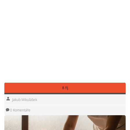
masáž lávovými kameny, mají hluboký vliv na to, jak se cítíte.
Teplo proniká do svalů, zlepšuje prokrvení i vyplavení
toxinů, a mozek si díky tomu odpočine ještě rychleji. Ti, kdo
si masáže dopřávají pravidelně, často hlásí nejen lepší
náladu a více energie, ale taky menší potíže se spánkem
nebo imunitou.
Na stránkách
Medaprex Masážní Salóny
najdete tipy na
konkrétní masáže i rady, pro koho se jednotlivé techniky
nejvíc hodí. Sami si můžete najít ten správný salón právě ve
vašem městě. Chcete-li zažít opravdové uvolnění i lepší
příští dny, je masáž jednodušší cesta, než si myslíte.
8 říj
Jakub Mikulášek
0 Komentáře