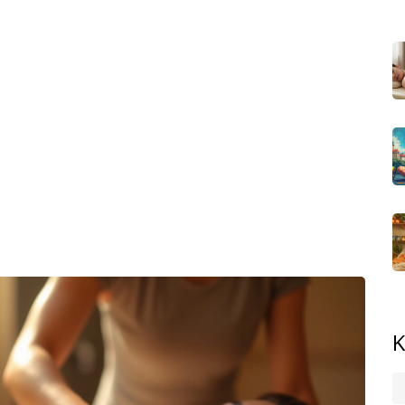
 masáž umí stáhnout zatuhlost, podpořit výdrž – žádné
dyž nemáš se sportem nic společného? Relaxační nebo
apětí i nespavost. Není potřeba studovat teorii – stačí
, co je opravdu postaví na nohy po těžkém týdnu.
ejdou – bolavé bříško u miminka, kolika nebo třeba
 přímo pro tyto stavy existují a kdo je vyzkouší, často už
í i úzkost nebo deprese; i tady masáž ukáže, že dotek
vě.
ého problému. Otestovat, jak tělo zareaguje. Když to
lulky nenahradí. Na stránkách Medaprex Masážní Salóny
co čekat a jak poznat dobrého maséra. Vše přehledně, bez
e svému tělu opravdu pomoct.
K