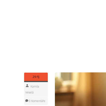
šance na zranění rychle mizí. Klasická sportovní
tajemství, prostě fakta ověřená v praxi. A co k
regenerační masáže schytají stres, nahromaděné n
zkušenost; pro spoustu lidí je masáž tím jediným
Drobné zdravotní problémy děti ani dospělé neob
motání hlavy z krční páteře. Málokdo ví, že masáže
nehledá jiné řešení. U dospělých se navíc hromad
není jen o relaxaci, ale i o reálné úlevě v těle i hla
Přátelský tip? Vybrat správný typ masáže podle sv
vyjde, poznáš fyzickou pohodu, kterou žádné pi
najdeš konkrétní rady, kam zajít ve svém okolí, 
složitého žargonu a jasně pro každého, kdo chc
29 říj
Kamila
Veselá
0 Komentáře