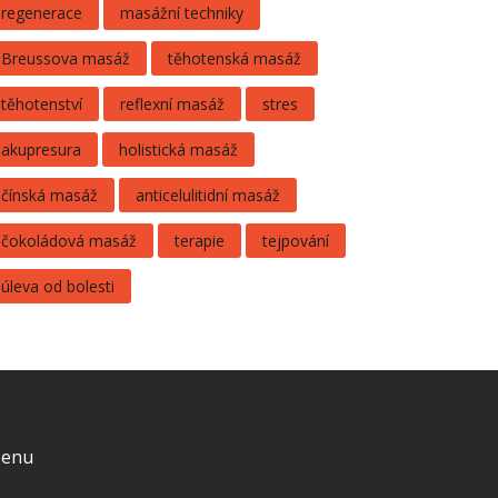
regenerace
masážní techniky
Breussova masáž
těhotenská masáž
těhotenství
reflexní masáž
stres
akupresura
holistická masáž
čínská masáž
anticelulitidní masáž
čokoládová masáž
terapie
tejpování
úleva od bolesti
enu