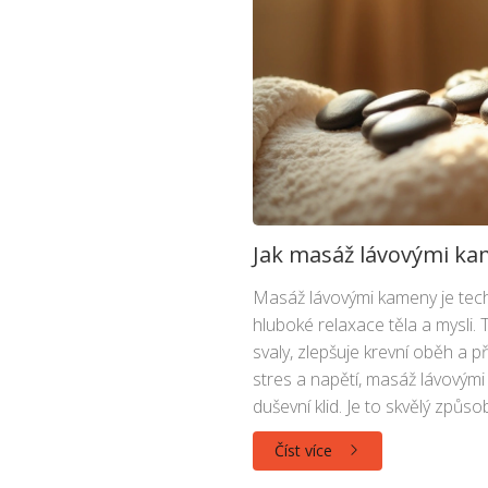
Jak masáž lávovými kam
Masáž lávovými kameny je tech
hluboké relaxace těla a mysli
svaly, zlepšuje krevní oběh a p
stres a napětí, masáž lávovými
duševní klid. Je to skvělý způs
Číst více