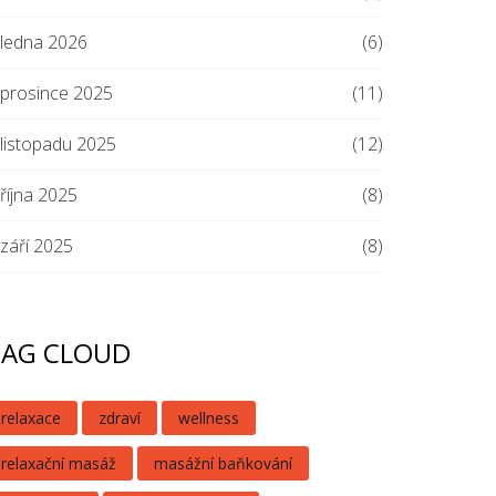
ledna 2026
(6)
prosince 2025
(11)
listopadu 2025
(12)
října 2025
(8)
září 2025
(8)
TAG CLOUD
relaxace
zdraví
wellness
relaxační masáž
masážní baňkování