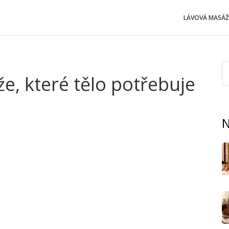
LÁVOVÁ MASÁŽ
že, které tělo potřebuje
 spánek? Nejseš sám. Většina lidí tuší, že masáž uleví od
umí tělo nastartovat, zmírnit napětí, a když si člověk
N
 každý den.
a stále tě to v hlavě tlačí, antimigrenózní masáž může
táhne bolest a spousta lidí pak nemá potřebu hledat další
udku – masáž pomůže rozproudit krev, zklidní trávicí trakt
žen se správná masáž zase postará o menší otoky nohou,
o, potřebuje extra péči, a šikovné ruce masérky jsou
vrátit sílu do svalů. Nástup únavy je menší, výkon lepší a