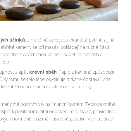
kých účinků
, z nichž některé jsou okamžitě patrné a jiné
Zahřáté kameny se při masáži pokládají na různé části
se dosáhne výrazného uvolnění napětí ve svalech a
esti.
hopnost zlepšit
krevní oběh
. Teplo z kamenů způsobuje
Díky tomu se tělo lépe okysličuje a tkáně dostávají více
ické zátěži nebo zranění a zlepšuje se celkový
meny má pozitivní vliv na imunitní systém. Teplo pomáhá
spět k posílení imunitní odpovědi těla. Navíc, pravidelná
ých hormonů, což má následně pozitivní vliv na zdraví.