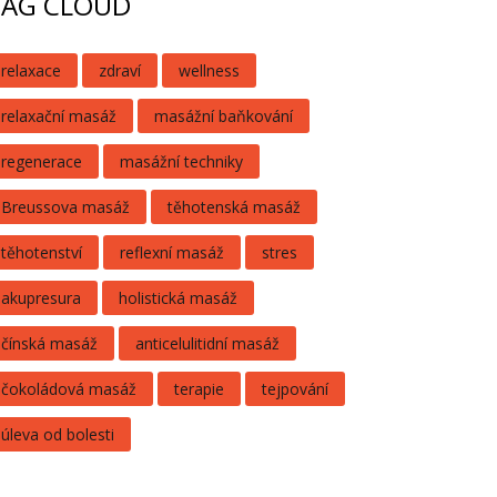
TAG CLOUD
relaxace
zdraví
wellness
relaxační masáž
masážní baňkování
regenerace
masážní techniky
Breussova masáž
těhotenská masáž
těhotenství
reflexní masáž
stres
akupresura
holistická masáž
čínská masáž
anticelulitidní masáž
čokoládová masáž
terapie
tejpování
úleva od bolesti