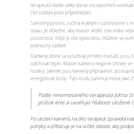
terapeutů klade velký důraz na vytvoření uvolňuj
činí zážitek ještě příjemnějším.
Samotný proces začíná krátkým rozhovorem s mas
stavu. Je důležité, aby masér věděl, zda máte něj
pozornost. Když je vše vyjasněno, můžete se poh
jedinečný zážitek.
Kameny, které se používají při této masáži, js
udržovat teplo. Masér kameny nejprve ohřeje ve spe
hodiny. Jakmile jsou kameny připravené, postupně 
energetické body. Tyto body zahrnují místa jako 
Podle renomovaného terapeuta Johna Sm
průtok krve a uvolňuje hluboce uložené 
Po uložení kamenů na tělo terapeut zpravidla n
pohyby a přitlačuje je na určité oblasti, aby podpoř