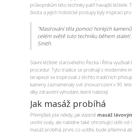
průkopníkům této techniky patří havajští léčitelé.
života a jejich holistické postupy byly inspirací pr
"Masírování těla pomocí horkých kamenů 
celém světě tuto techniku během staletí 
Smith.
Slavní léčitelé starověkého Řecka i Říma využíval
procedur. Tyto tradice se prolínají s moderními
terapeuti se inspirovali z těchto tradičních příst
kameny zaznamenaly své znovuzrození v 90. letech
díky zdravotní výhodám, které nabízejí.
Jak masáž probíhá
Přemýšleli jste někdy, jak vlastně
masáž lávový
uvolní svaly, ale nabídne také ohromující útěk od 
masáž probíhá, první, co ucítíte, bude příjemná a