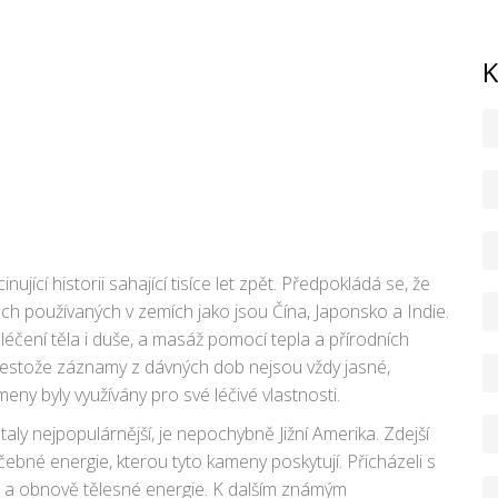
K
jící historii sahající tisíce let zpět. Předpokládá se, že
ách používaných v zemích jako jsou Čína, Japonsko a Indie.
o léčení těla i duše, a masáž pomocí tepla a přírodních
řestože záznamy z dávných dob nejsou vždy jasné,
eny byly využívány pro své léčivé vlastnosti.
aly nejpopulárnější, je nepochybně Jižní Amerika. Zdejší
éčebné energie, kterou tyto kameny poskytují. Přicházeli s
ci a obnově tělesné energie. K dalším známým