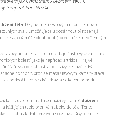
ředkem jak k hmotnému uvolnění, tak i k
ámý terapeut Petr Novák.
a
držení těla
. Díky uvolnění svalových napětí je možné
 ztuhlých svalů umožňuje tělu dosáhnout přirozenější
mu stresu, což může dlouhodobě předcházet nepříjemným
áže lávovými kameny. Tato metoda je často využívána jako
nických bolestí, jako je například artritida. Hřejivé
řináší úlevu od ztuhlosti a bolestivých stavů. Když
e snadné pochopit, proč se masáž lávovými kameny stává
ob, jak podpořit své fyzické zdraví a celkovou pohodu.
yzickému uvolnění, ale také nabízí významné
duševní
a kůži, jejich teplo proniká hluboko do těla. Tento
 také pomáhá zklidnit nervovou soustavu. Díky tomu se