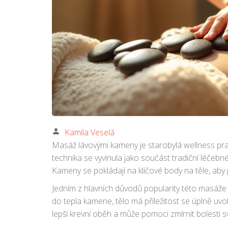
Kamila Veselá
Masáž lávovými kameny je starobylá wellness pra
technika se vyvinula jako součást tradiční léčebné
Kameny se pokládají na klíčové body na těle, aby 
Jedním z hlavních důvodů popularity této masáže j
do tepla kamene, tělo má příležitost se úplně uvo
lepší krevní oběh a může pomoci zmírnit bolesti s