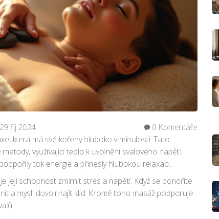
29 říj 2024
0 Komentáře
xe, která má své kořeny hluboko v minulosti. Tato
 metody, využívající teplo k uvolnění svalového napětí.
podpořily tok energie a přinesly hlubokou relaxaci.
e její schopnost zmírnit stres a napětí. Když se ponoříte
lnit a mysli dovolí najít klid. Kromě toho masáž podporuje
valů.