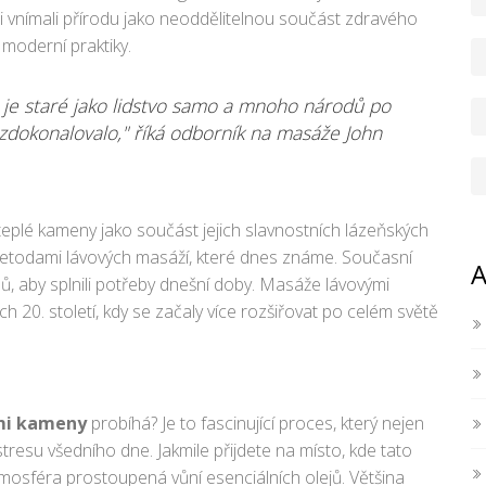
 Ti vnímali přírodu jako neoddělitelnou součást zdravého
o moderní praktiky.
je staré jako lidstvo samo a mnoho národů po
zdokonalovalo," říká odborník na masáže John
i teplé kameny jako součást jejich slavnostních lázeňských
 metodami lávových masáží, které dnes známe. Současní
A
upů, aby splnili potřeby dnešní doby. Masáže lávovými
 20. století, kdy se začaly více rozšiřovat po celém světě
mi kameny
probíhá? Je to fascinující proces, který nejen
stresu všedního dne. Jakmile přijdete na místo, kde tato
tmosféra prostoupená vůní esenciálních olejů. Většina