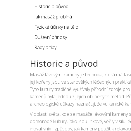
Historie a původ
Jak masáž probíhá
Fyzické účinky na tělo
Duševní přínosy
Rady a tipy
Historie a původ
Masáž lávovými kameny je technika, která má fascinu
její kořeny jsou ve starověkých léčebných praktik
Tyto kultury tradičně využívaly přírodní zdroje pr
kamenů byla jednou z jejich oblíbených metod. P
archeologické důkazy naznačují, že vulkanické kam
V oblasti světa, kde se masáže lávovými kameny st
domorodé kultury, jako jsou Inkové, věřily v sílu l
inovativními způsoby, jak kameny použít k relaxa