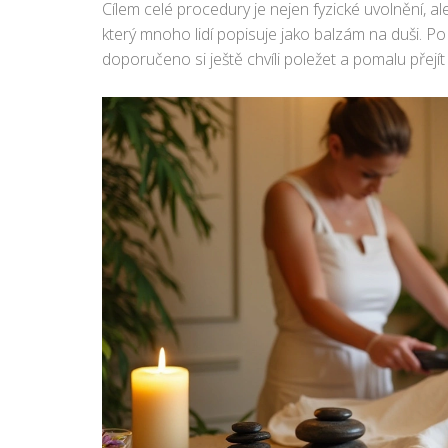
Cílem celé procedury je nejen fyzické uvolnění, a
který mnoho lidí popisuje jako balzám na duši. P
doporučeno si ještě chvíli poležet a pomalu přejít 