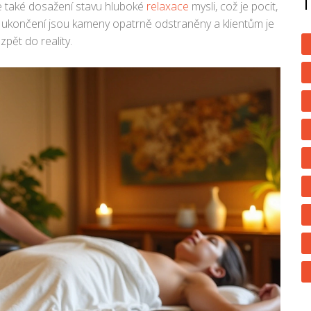
le také dosažení stavu hluboké
relaxace
mysli, což je pocit,
o ukončení jsou kameny opatrně odstraněny a klientům je
zpět do reality.