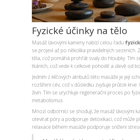
Fyzické účinky na tělo
Masáž lávovými kameny nabízí celou řadu
fyzic
se projeví až po několika pravidelných sezeních. 
těla, což pomáhá prohřát svaly do hloubky. Tím 
tkáních, což vede k celkové pohodě a úlevě od bol
Jedním z klíčových atributů této masáže je její sc
rozšíření cév, což v důsledku zvyšuje průtok krve. 
živin. Tím se urychluje regenerační proces po fyz
metabolismus.
Mnozí odborníci se shodují, že masáž lávovými ka
otevírat póry a podporuje detoxikaci, což může při
relaxace během masáže podporuje snížení stresov