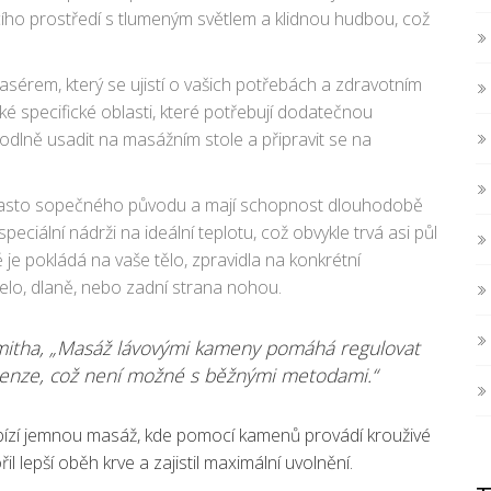
ícího prostředí s tlumeným světlem a klidnou hudbou, což
érem, který se ujistí o vašich potřebách a zdravotním
aké specifické oblasti, které potřebují dodatečnou
odlně usadit na masážním stole a připravit se na
ou často sopečného původu a mají schopnost dlouhodobě
ciální nádrži na ideální teplotu, což obvykle trvá asi půl
je pokládá na vaše tělo, zpravidla na konkrétní
čelo, dlaně, nebo zadní strana nohou.
itha, „Masáž lávovými kameny pomáhá regulovat
tenze, což není možné s běžnými metodami.“
abízí jemnou masáž, kde pomocí kamenů provádí krouživé
il lepší oběh krve a zajistil maximální uvolnění.