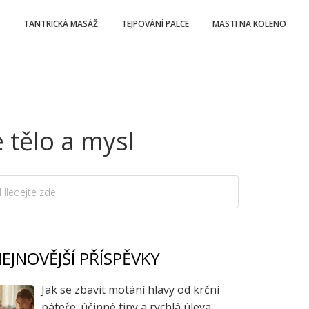
TANTRICKÁ MASÁŽ
TEJPOVÁNÍ PALCE
MASTI NA KOLENO
 tělo a mysl
EJNOVĚJŠÍ PŘÍSPĚVKY
Jak se zbavit motání hlavy od krční
páteře: účinné tipy a rychlá úleva