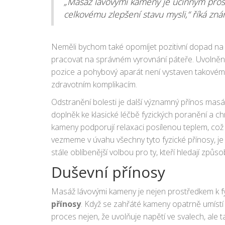
„Masáž lávovými kameny je účinným prost
celkovému zlepšení stavu mysli,“ říká zn
Neměli bychom také opomíjet pozitivní dopad n
pracovat na správném vyrovnání páteře. Uvolnění
pozice a pohybový aparát není vystaven takové
zdravotním komplikacím.
Odstranění bolesti je další významný přínos mas
doplněk ke klasické léčbě fyzických poranění a chro
kameny podporují relaxaci posílenou teplem, což p
vezmeme v úvahu všechny tyto fyzické přínosy, j
stále oblíbenější volbou pro ty, kteří hledají způs
Duševní přínosy
Masáž lávovými kameny je nejen prostředkem k f
přínosy
. Když se zahřáté kameny opatrně umístí n
proces nejen, že uvolňuje napětí ve svalech, ale