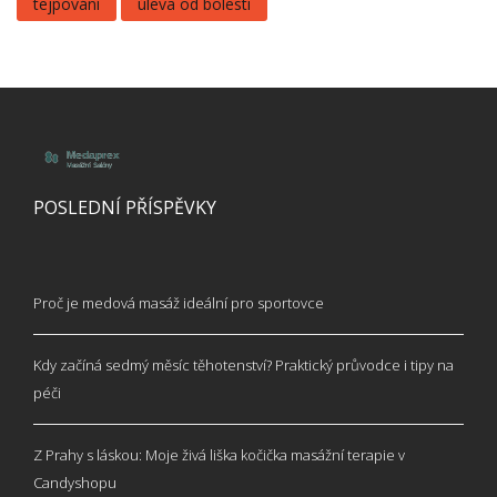
tejpování
úleva od bolesti
POSLEDNÍ PŘÍSPĚVKY
Proč je medová masáž ideální pro sportovce
Kdy začíná sedmý měsíc těhotenství? Praktický průvodce i tipy na
péči
Z Prahy s láskou: Moje živá liška kočička masážní terapie v
Candyshopu