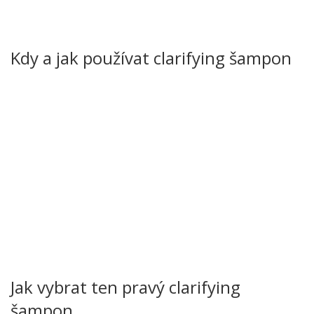
složky, takže účinně čistí, ale nevyžene přirozené oleje
úplně. Proto je dobré ho střídat s běžným šamponem, aby
vlasy nepřekvapily suchostí.
Kdy a jak používat clarifying šampon
Nejsou to jen modelky, které potřebují čistotu po každém
natáčení. Každý, kdo používá stylingové produkty – spray,
gel, vosk – může těžit z jednorázové nebo dvoutýdenní
aplikace clarifying šamponu. Ideální je použít ho jednou za
2–4 týdny, případně častěji, pokud máte tvrdou vodu nebo
hodně barvených vlasů.
Postup je jednoduchý: naberte malé množství šamponu,
naneste na mokré vlasy a masírujte jemně po kořenech a
délce. Nechte působit 1–2 minuty – právě během této doby
se uvolní zbytky. Poté důkladně opláchněte teplou vodou a
doplňte péči balzámem nebo výživovým kondicionérem,
který pomůže uzavřít kutikuly.
Jak vybrat ten pravý clarifying
šampon