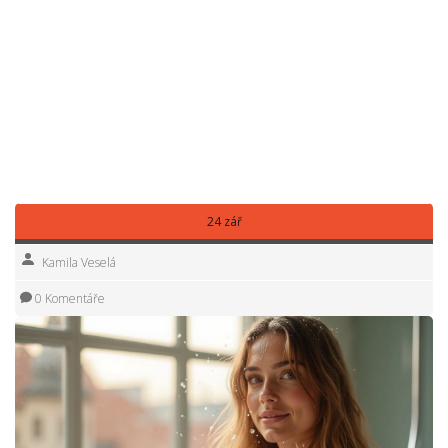
dodá vlasům extra lesk. Navíc se vám tím sníží riziko lupů,
protože se pokožka nevyčerpá.
V souhrnu: clarifying šampon je rychlý a efektivní způsob,
jak odstranit nečistoty, prodloužit životnost barvy a
vdechnout vlasům nový život. Vyberte si produkt podle
svého typu vlasů, použijte ho střídavě a doplňte výživou – a
vaše vlasy vám poděkují.
24 zář
Kamila Veselá
0 Komentáře