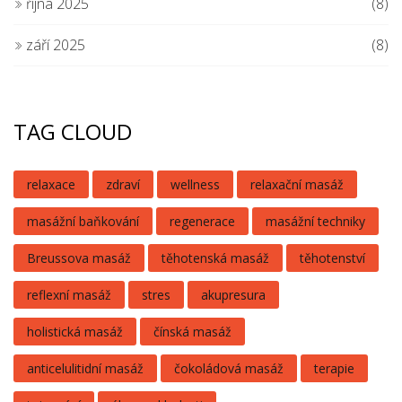
října 2025
(8)
září 2025
(8)
TAG CLOUD
relaxace
zdraví
wellness
relaxační masáž
masážní baňkování
regenerace
masážní techniky
Breussova masáž
těhotenská masáž
těhotenství
reflexní masáž
stres
akupresura
holistická masáž
čínská masáž
anticelulitidní masáž
čokoládová masáž
terapie