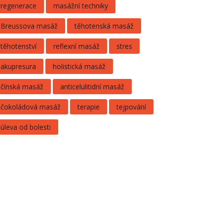
regenerace
masážní techniky
Breussova masáž
těhotenská masáž
těhotenství
reflexní masáž
stres
akupresura
holistická masáž
čínská masáž
anticelulitidní masáž
čokoládová masáž
terapie
tejpování
úleva od bolesti