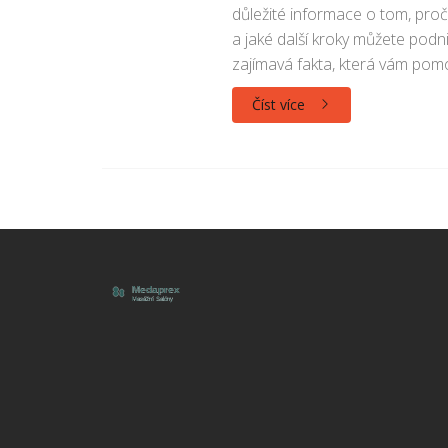
důležité informace o tom, proč 
a jaké další kroky můžete podn
zajímavá fakta, která vám pom
Číst více