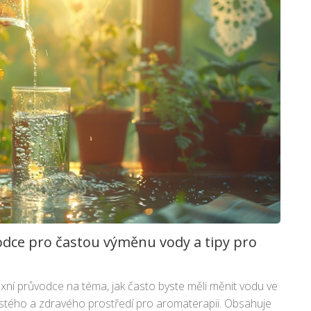
odce pro častou výměnu vody a tipy pro
xní průvodce na téma, jak často byste měli měnit vodu ve
čistého a zdravého prostředí pro aromaterapii. Obsahuje