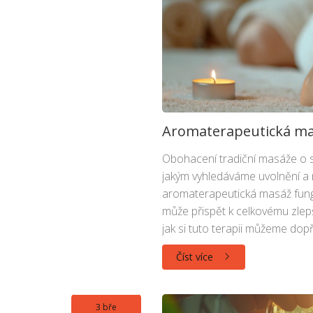
Aromaterapeutická masá
Obohacení tradiční masáže o 
jakým vyhledáváme uvolnění a 
aromaterapeutická masáž funguje
může přispět k celkovému zlepš
jak si tuto terapii můžeme dop
Číst více
3 bře