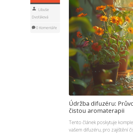
Libuše
Dvořáková
0 Komentáře
Údržba difuzéru: Prův
čistou aromaterapii
Tento článek poskytuje komple
vašem difuzéru, pro zajištění 