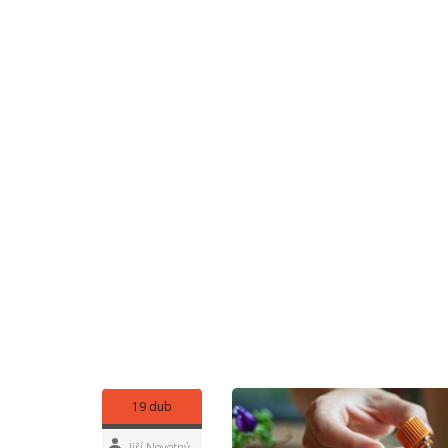
Není nutné hned běžet do drahého wellness centr
do neutrálního nosného oleje (třeba mandlového)
Měli byste jen dávat pozor – ne všechny esence 
děti by měli nejdřív vyzkoušet jen slabý koncentrát
Co vybrat na úvod? Levandule je stálice pro kli
sportu. Pokud vás často bolí hlava, zkuste kombin
zase osvědčí rozmarýn. Opravdu není potřeba drž
která vůně sedne vašemu tělu nejlépe.
Když si dáváte masáž s aromaterapií, vnímejte i t
citrusové nebo skořicové oleje, takže začínat je
masážní salony s dobrou pověstí vždy používají kv
co vám nabídne a proč.
Překvapilo vás, kolik variant a jednoduchých trik
stojí na tom, že každá vůně má svůj jasný účel. J
gusta. Vůně totiž promlouvá k tělu rychleji než slo
19 dub
Jiří Novotný