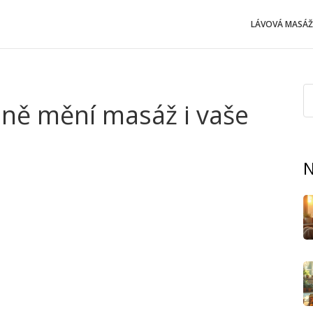
LÁVOVÁ MASÁŽ
ůně mění masáž i vaše
N
ina lidí myslí. Přidáte správné esenciální oleje do
inou úroveň. Není to jen o příjemné vůni ve vzduchu –
le vám spolehlivě ukrojí ze stresu, eukalyptus pomůže
už se vám nechce nic dělat.
módní vlnu, ale o skutečné fyziologické účinky. Při masáži
běhu a současně je vdechujete. Mozek to registruje dřív,
Rychlejší uvolnění, lepší nálada nebo jednodušší usínání po