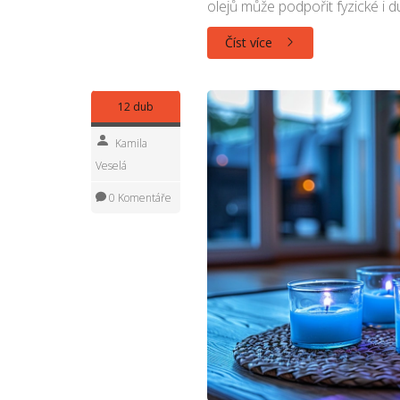
olejů může podpořit fyzické i d
Číst více
12 dub
Kamila
Veselá
0 Komentáře