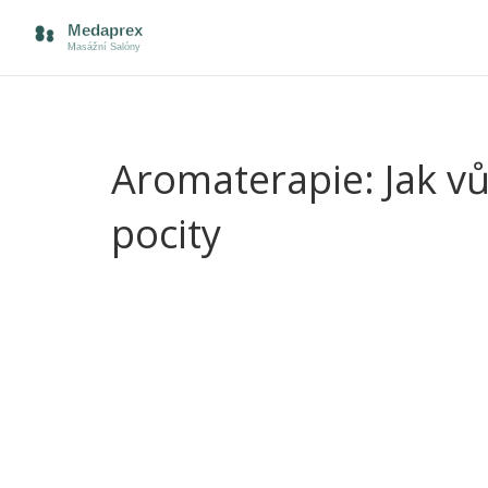
Aromaterapie: Jak v
pocity
Aromaterapie dokáže s tělem udělat víc, než si větš
masáže a rázem se celý zážitek posune na úplně j
tělo i mysl reagují velmi konkrétně. Vůně levandu
lepšímu dýchání a citrusy rozproudí energii, když 
Proč maséři rádi po aromaterapii sahají? Nejde o 
se pokožkou přenáší molekuly olejů do krevního o
než si vůbec uvědomíte, jak voní okolí. Výsledek? 
masáži.