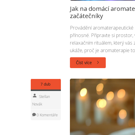
Jak na domácí aromate
začátečníky
Provádění aromaterapeutické 
přínosné. Připravte si prostor,
relaxačním rituálem, který vás 
ukáže, proč je aromaterapie to 
Číst více
7 dub
Stellan
Novák
0 Komentáře