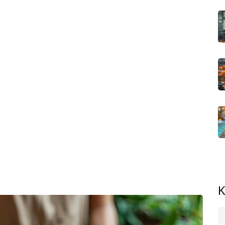
a. Mnoho olejů najdete v běžné drogerii. Stačí pár kapek
 a doma si kouzlo aromaterapie můžete vytvořit i sami.
se hodí pro každého. Těhotné ženy, astmatici nebo malé
 nebo se ujistit u odborníka.
dný spánek, pomeranč rozjasní dopoledne, máta osvěží po
aci máty s levandulí. Při zmírnění napětí ve svalech se
et se jen poslepu rad z reklam. Nebojte se zkoušet,
o, jak reaguje vaše pokožka. Někdo může mít citlivost na
 potřeba opatrně a s menším množstvím. Zároveň platí, že
alitní esenciální oleje – nebojte se maséra přímo zeptat,
ů můžete při aromaterapii vyzkoušet doma? Celá filozofie
e to rychlé, levné a masáž může být přesně podle vašeho
va. Najděte si to svoje – experimentování je tady vítáno.
K