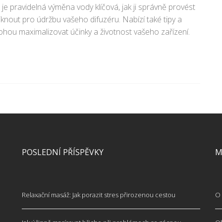
je pravidelná výměna vody klíčová, jak ji správně provést
iknout pro údržbu vašeho difuzéru. Nabízí také tipy a
ohou maximalizovat účinky a životnost vašeho zařízení.
POSLEDNÍ PŘÍSPĚVKY
M
Relaxační masáž: Jak porazit stres přirozenou cestou
O 