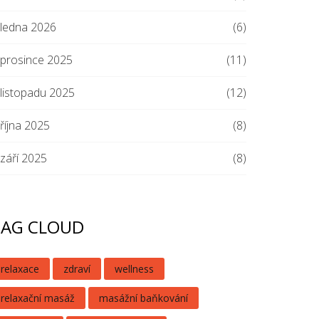
ledna 2026
(6)
prosince 2025
(11)
listopadu 2025
(12)
října 2025
(8)
září 2025
(8)
TAG CLOUD
relaxace
zdraví
wellness
relaxační masáž
masážní baňkování