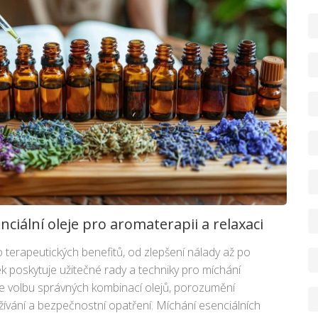
ciální oleje pro aromaterapii a relaxaci
o terapeutických benefitů, od zlepšení nálady až po
k poskytuje užitečné rady a techniky pro míchání
je volbu správných kombinací olejů, porozumění
žívání a bezpečnostní opatření. Míchání esenciálních