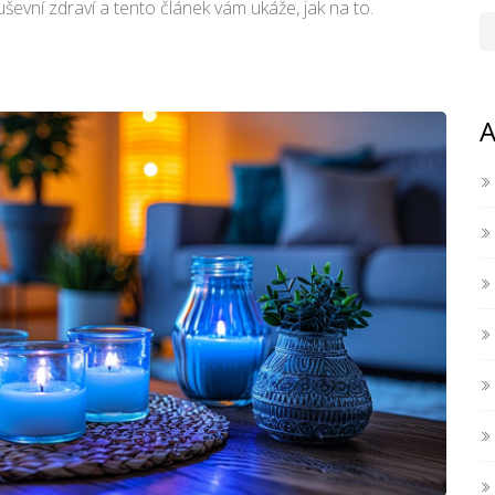
uševní zdraví a tento článek vám ukáže, jak na to.
A