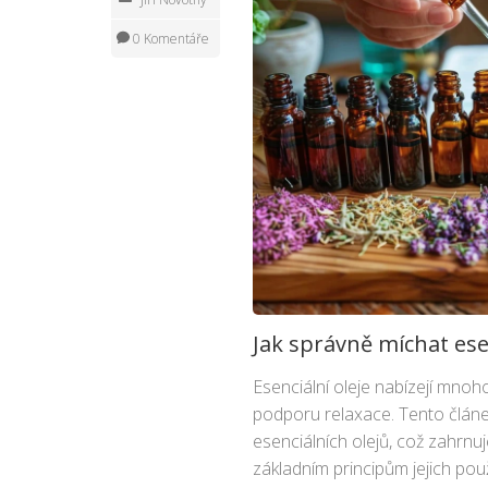
0 Komentáře
Jak správně míchat esen
Esenciální oleje nabízejí mnoh
podporu relaxace. Tento článe
esenciálních olejů, což zahrnu
základním principům jejich pou