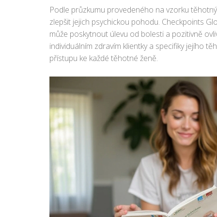
Podle průzkumu provedeného na vzorku těhotnýc
zlepšit jejich psychickou pohodu. Checkpoints Glo
může poskytnout úlevu od bolesti a pozitivně ovliv
individuálním zdravím klientky a specifiky jejího
přístupu ke každé těhotné ženě.