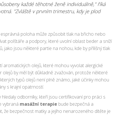
způsobeny každé těhotné ženě individuálně," říká
tná. "Zvláště v prvním trimestru, kdy je plod
 Nesprávná poloha může způsobit tlak na břicho nebo
vat polštáře a podpory, které uvolní oblast beder a sníží
, jako jsou některé partie na nohou, kde by přílišný tlak
tí aromatických olejů, které mohou vyvolat alergické
r olejů by měl být důkladně zvažován, protože některé
některých typů olejů není plně známo, jaké účinky mohou
ány s krajní opatrností.
ledaly odborníky, kteří jsou certifikovaní pro práci s
že vybraná
masážní terapie
bude bezpečná a
t, že bezpečnost matky a jejího nenarozeného dítěte je