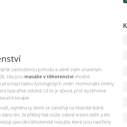
K
nství
opřát zaslouženou pohodu a ulevit svým unaveným
žit, zda jsou
masáže v těhotenství
vhodné.
ělo prochází řadou fyziologických změn. Hormonální změny
která byla dříve odolná. Už to je důvod, proč by těhotné
laxační terapie.
masáží, zejména ty, které se zaměřují na hluboké tkáně,
dáno tím, že přílišný tlak může ovlivnit krevní oběh a tím
xistují speciální těhotenské masáže, které jsou navrženy