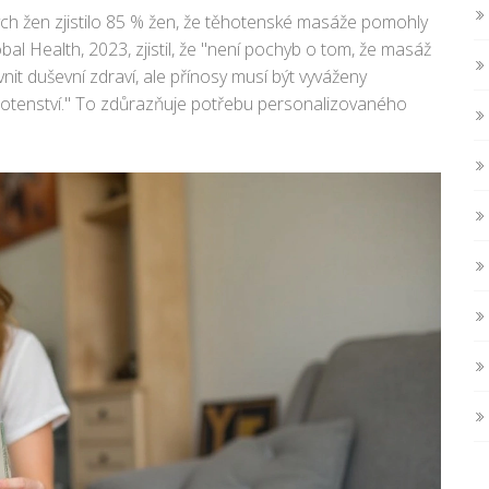
h žen zjistilo 85 % žen, že těhotenské masáže pomohly
bal Health, 2023, zjistil, že "není pochyb o tom, že masáž
nit duševní zdraví, ale přínosy musí být vyváženy
 těhotenství." To zdůrazňuje potřebu personalizovaného