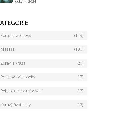
dub, 14 2024
ATEGORIE
Zdraví a wellness
(149)
Masáže
(130)
Zdraví a krása
(20)
Rodičovství a rodina
(17)
Rehabilitace a tejpování
(13)
Zdravý životní styl
(12)