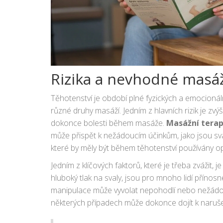
Rizika a nevhodné masáž
Těhotenství je období plné fyzických a emocionáln
různé druhy masáží. Jedním z hlavních rizik je zv
dokonce bolesti během masáže.
Masážní terap
může přispět k nežádoucím účinkům, jako jsou sval
které by měly být během těhotenství používány o
Jedním z klíčových faktorů, které je třeba zvážit, 
hluboký tlak na svaly, jsou pro mnoho lidí přín
manipulace může vyvolat nepohodlí nebo nežádouc
některých případech může dokonce dojít k naruše