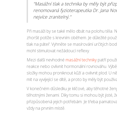
"Masážní tlak a technika by měly být při
renomovaná fyzioterapeutka Dr. Jana Novo
nejvíce zranitelný."
Při masáži by se také mělo dbát na polohu těla.
zhoršit potíže s krevním oběhem. Je důležité použí
tlak na páteř. Vyhněte se masírování určitých bodů
mohl stimulovat nežádoucí reflexy.
Mezi další nevhodné
masážní techniky
patří použi
reakce nebo ovlivnit hormonální rovnováhu. Výbě
složky mohou proniknout kůží a ovlivnit plod. U 
mít na vyvíjející se dítě, a proto by měly být použív
V konečném důsledku je klíčové, aby těhotné ženy h
těhotnými ženami. Díky tomu si mohou být jisté, 
přizpůsobená jejich potřebám. Je třeba pamatova
vždy na prvním místě.