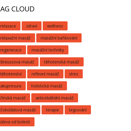
TAG CLOUD
relaxace
zdraví
wellness
relaxační masáž
masážní baňkování
regenerace
masážní techniky
Breussova masáž
těhotenská masáž
těhotenství
reflexní masáž
stres
akupresura
holistická masáž
čínská masáž
anticelulitidní masáž
čokoládová masáž
terapie
tejpování
úleva od bolesti