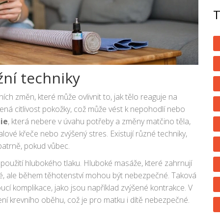
ní techniky
ích změn, které může ovlivnit to, jak tělo reaguje na
ýšená citlivost pokožky, což může vést k nepohodlí nebo
ie
, která nebere v úvahu potřeby a změny matčino těla,
ové křeče nebo zvýšený stres. Existují různé techniky,
patrně, pokud vůbec.
je použití hlubokého tlaku. Hluboké masáže, které zahrnují
osné, ale během těhotenství mohou být nebezpečné. Taková
í komplikace, jako jsou například zvýšené kontrakce. V
ní krevního oběhu, což je pro matku i dítě nebezpečné.