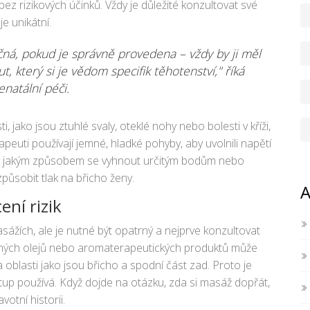
 bez rizikových účinků. Vždy je důležité konzultovat své
e unikátní.
ná, pokud je správně provedena – vždy by ji měl
, který si je vědom specifik těhotenství," říká
natální péči.
jako jsou ztuhlé svaly, oteklé nohy nebo bolesti v kříži,
euti používají jemné, hladké pohyby, aby uvolnili napětí
děla, jakým způsobem se vyhnout určitým bodům nebo
způsobit tlak na břicho ženy.
A
ní rizik
ážích, ale je nutné být opatrný a nejprve konzultovat
odných olejů nebo aromaterapeutických produktů může
a oblasti jako jsou břicho a spodní část zad. Proto je
ístup používá. Když dojde na otázku, zda si masáž dopřát,
votní historii.