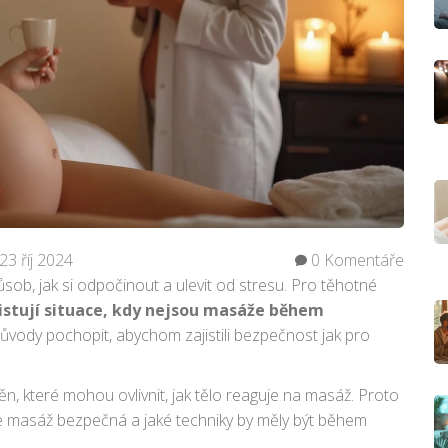
23 říj 2024
0 Komentáře
b, jak si odpočinout a ulevit od stresu. Pro těhotné
istují situace, kdy nejsou masáže během
o důvody pochopit, abychom zajistili bezpečnost jak pro
n, které mohou ovlivnit, jak tělo reaguje na masáž. Proto
je masáž bezpečná a jaké techniky by měly být během