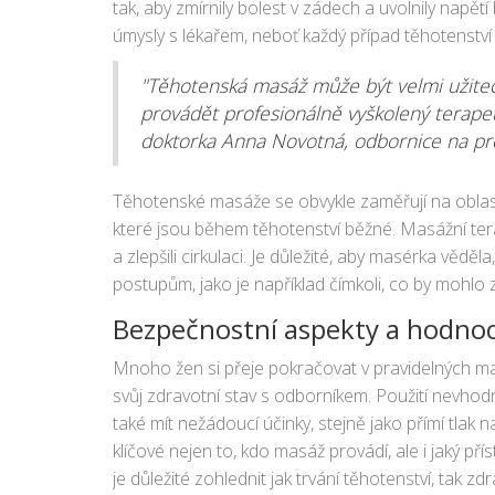
tak, aby zmírnily bolest v zádech a uvolnily napětí
úmysly s lékařem, neboť každý případ těhotenství j
"Těhotenská masáž může být velmi užiteč
provádět profesionálně vyškolený terapeut
doktorka Anna Novotná, odbornice na pre
Těhotenské masáže se obvykle zaměřují na oblasti, 
které jsou během těhotenství běžné. Masážní terap
a zlepšili cirkulaci. Je důležité, aby masérka vě
postupům, jako je například čímkoli, co by mohlo 
Bezpečnostní aspekty a hodnoce
Mnoho žen si přeje pokračovat v pravidelných mas
svůj zdravotní stav s odborníkem. Použití nevh
také mít nežádoucí účinky, stejně jako přímí tlak n
klíčové nejen to, kdo masáž provádí, ale i jaký př
je důležité zohlednit jak trvání těhotenství, tak zdra