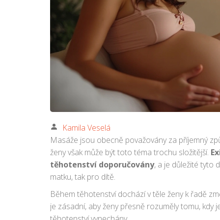
Kamila Veselá
Masáže jsou obecně považovány za příjemný způso
ženy však může být toto téma trochu složitější.
Ex
těhotenství doporučovány
, a je důležité tyt
matku, tak pro dítě.
Během těhotenství dochází v těle ženy k řadě změ
je zásadní, aby ženy přesně rozuměly tomu, kdy 
těhotenství vynechány.