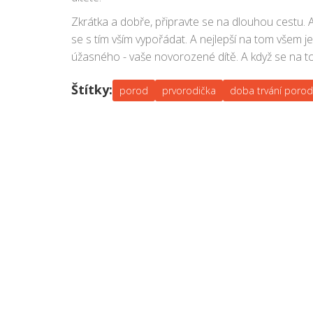
Zkrátka a dobře, připravte se na dlouhou cestu. 
se s tím vším vypořádat. A nejlepší na tom všem j
úžasného - vaše novorozené dítě. A když se na to p
Štítky:
porod
prvorodička
doba trvání poro