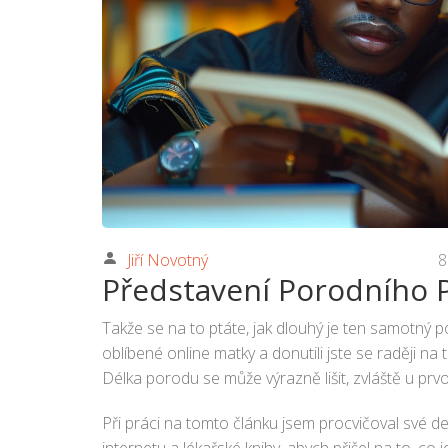
Jiří Novotný
8
Představení Porodního 
Takže se na to ptáte, jak dlouhý je ten samotný por
oblíbené online matky a donutili jste se raději na
Délka porodu se může výrazně lišit, zvláště u prv
Při práci na tomto článku jsem procvičoval své d
internetu a lékařské knihy, abych přišel na to, co 