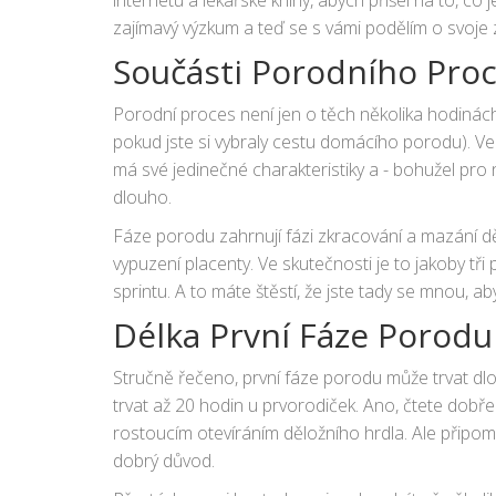
zajímavý výzkum a teď se s vámi podělím o svoje zj
Součásti Porodního Pro
Porodní proces není jen o těch několika hodiná
pokud jste si vybraly cestu domácího porodu). Ve
má své jedinečné charakteristiky a - bohužel pro 
dlouho.
Fáze porodu zahrnují fázi zkracování a mazání děl
vypuzení placenty. Ve skutečnosti je to jakoby t
sprintu. A to máte štěstí, že jste tady se mnou, a
Délka První Fáze Porodu
Stručně řečeno, první fáze porodu může trvat d
trvat až 20 hodin u prvorodiček. Ano, čtete dobře
rostoucím otevíráním děložního hrdla. Ale připom
dobrý důvod.