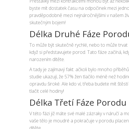
Přestávky mezi kontrakcemi mohou být až několik m
byste mít dostatek času na odpočinek mezi jednot
pravděpodobně mezi nejnáročnějšími v našem život
skutečným bojem!
Délka Druhé Fáze Porod
To může být skutečně rychlé, nebo to může trvat ně
když si představujete porod. Tato fáze začíná, kdy
narozením dítěte.
A tady je zajímavý fakt: ačkoli bylo mnoho příběhů
studie ukazují, že 57% žen tlačilo méně než hodin
opravdu široké. Ale kdo ví, třeba budete mít štěst
tlačit celé hodiny!
Délka Třetí Fáze Porodu
V této fázi již máte své malé zázraky v náručí a m
vaše tělo je moudré a pokračuje v porodu placen
dítěte.