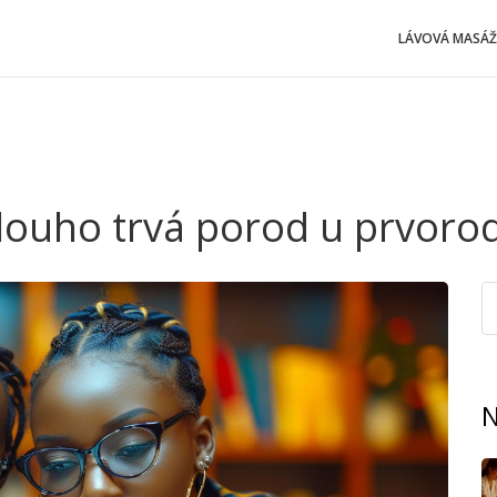
LÁVOVÁ MASÁŽ
dlouho trvá porod u prvorod
N