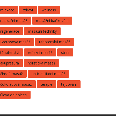
relaxace
zdraví
wellness
relaxační masáž
masážní baňkování
regenerace
masážní techniky
Breussova masáž
těhotenská masáž
těhotenství
reflexní masáž
stres
akupresura
holistická masáž
čínská masáž
anticelulitidní masáž
čokoládová masáž
terapie
tejpování
úleva od bolesti