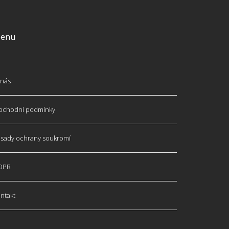
enu
nás
bchodní podmínky
sady ochrany soukromí
DPR
ntakt