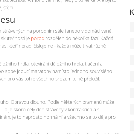
ištění.
K
cesu
ch strávených na porodním sále (anebo v domácí vaně,
 skutečnosti je
porod
rozdělen do několika fází. Každá
nás, kteří neradi číslujeme - každá může trvat různě
ožního hrdla, otevírání děložního hrdla, tlačení a
ři po sobě jdoucí maratony namísto jednoho souvislého
bych pro vás tohle všechno srozumitelně přeložil.
louho. Opravdu dlouho. Podle některých pramenů může
. To je skoro celý den strávený v kontrakcích a s
ínám, je to naprosto normální a všechno se to děje pro