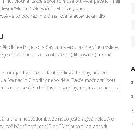
inut dlouhé, takže ačkoli to může být vyčerpávající, měli
livými "vlnami". Ale vážně, tyto časy budou
ě - a to pocházím z Brna, kde je autentické jídlo
u
kolik hodin. Je to ta část, na kterou asi nejvíce myslete,
ž je děložní hrdlo zcela otevřeno (dilatováno) a končí
A
 o tom, jak bylo třeba tlačit hodiny a hodiny, některé
u a 6% tlačilo 2 hodiny nebo déle. Takže možnosti jsou
í a stanete se částí té šťastné skupiny, která za to nemusí
ožná si ani neuvědomíte, že něco ještě zbývá dělat. Ale
ty, což běžně trvá mezi 5 až 30 minutami po porodu