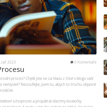
 zář 2023
0 Komentáře
Procesu
odní proces? Chytili jste se za hlavu z čísel v blogu vaší
 to nemyslet? Nezoufejte, jsem tu, abych to trochu objasnil.
orodiček.
etektivní schopnosti a propátral všechny koutečky
je skutečnost. A mohu vám říci, nebylo to lehké. Ale byl to