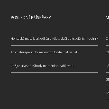
POSLEDNÍ PŘÍSPĚVKY
M
Holistická masáž: Jak odlišuje tělo a duši od tradičních technik
O 
Aromaterapeutická masáž: Co byste měli vědět?
O
Zažijte úžasné výhody masážního baňkování
Zá
G
Ko