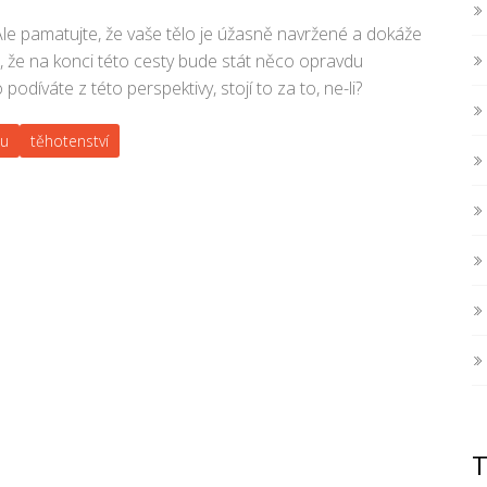
Ale pamatujte, že vaše tělo je úžasně navržené a dokáže
e, že na konci této cesty bude stát něco opravdu
odíváte z této perspektivy, stojí to za to, ne-li?
du
těhotenství