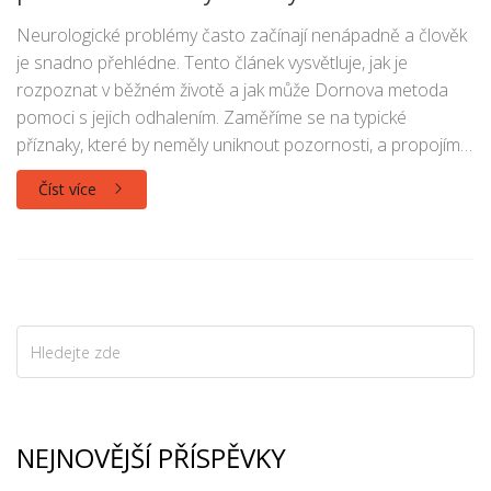
Neurologické problémy často začínají nenápadně a člověk
je snadno přehlédne. Tento článek vysvětluje, jak je
rozpoznat v běžném životě a jak může Dornova metoda
pomoci s jejich odhalením. Zaměříme se na typické
příznaky, které by neměly uniknout pozornosti, a propojíme
je se stavem páteře a kloubů. Naučíte se, kdy stačí změnit
Číst více
pohybové návyky a kdy raději zajít k lékaři. Připravil jsem i
praktické tipy, jak si udělat základní „rychlokontrolu“ doma.
NEJNOVĚJŠÍ PŘÍSPĚVKY