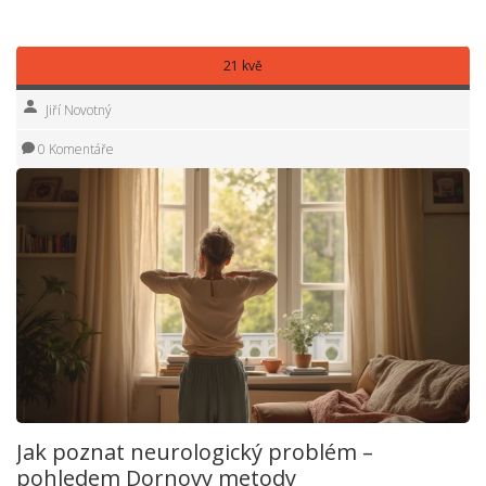
pro vaše tělo tou nejlepší volbou.
21 kvě
Jiří Novotný
0 Komentáře
Jak poznat neurologický problém –
pohledem Dornovy metody