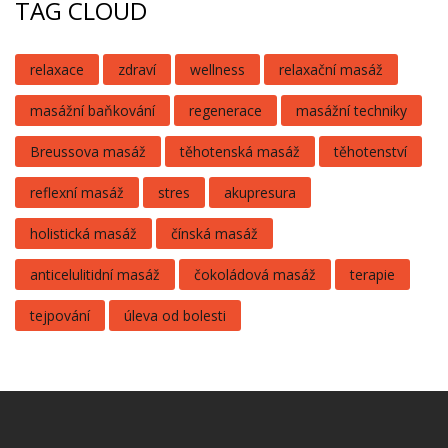
TAG CLOUD
relaxace
zdraví
wellness
relaxační masáž
masážní baňkování
regenerace
masážní techniky
Breussova masáž
těhotenská masáž
těhotenství
reflexní masáž
stres
akupresura
holistická masáž
čínská masáž
anticelulitidní masáž
čokoládová masáž
terapie
tejpování
úleva od bolesti