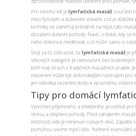
zprostředkovat hluboké uvolnění přes pomalé, ryt
trvale.“
Pro mnoho lidí je
lymfatická masáž
součástí ho
mezi fyzickým a duševním stavem, což je důležité
techniky se zaměřují primárně na mysl, tato masáž
dosažení duševní pohody. Navíc, v době, kdy se t
nebo dokonce meditovat, což může samo o sobě př
Stojí za to zdůraznit, že
lymfatická masáž
je p
věkových kategorií. Je neinvazivní, bez bolestivých
kteří mají strach z tradičních masážních praktik. 
masérem může být dokonalejším nástrojem pro z
jen několika sezeními došlo k výraznému snížení m
skutečně inspirativní cesta k duševní pohodě pro
Tipy pro domácí lymfat
Vytvoření příjemného a efektivního prostředí pro
stresu a zlepšení pohody. Před zahájením masáže j
místnosti, kde je minimum rušivých vlivů. Zapalte 
pomohou uvolnit mysl i tělo. Některé esenciální o