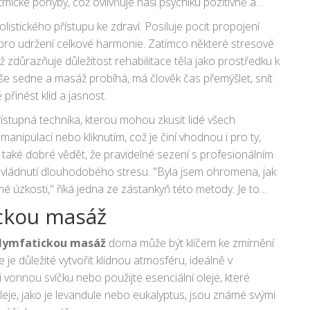
mické pohyby, což ovlivňuje naši psychiku pozitivně a
listického přístupu ke zdraví. Posiluje pocit propojení
 pro udržení celkové harmonie. Zatímco některé stresové
 zdůrazňuje důležitost rehabilitace těla jako prostředku k
iše sedne a masáž probíhá, má člověk čas přemýšlet, snít
inést klid a jasnost.
řístupná technika, kterou mohou zkusit lidé všech
 manipulací nebo kliknutím, což je činí vhodnou i pro ty,
Je také dobré vědět, že pravidelné sezení s profesionálním
vládnutí dlouhodobého stresu. "Byla jsem ohromena, jak
é úzkosti," říká jedna ze zástankyň této metody. Je to
střednictvím pouhé dotykové terapie.
ickou masáž
lymfatickou masáž
doma může být klíčem ke zmírnění
e důležité vytvořit klidnou atmosféru, ideálně v
si vonnou svíčku nebo použijte esenciální oleje, které
leje, jako je levandule nebo eukalyptus, jsou známé svými