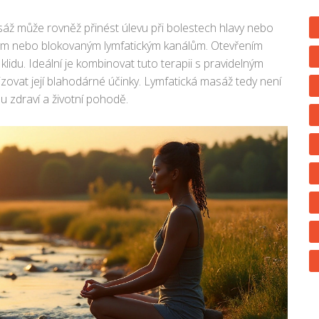
sáž může rovněž přinést úlevu při bolestech hlavy nebo
aným nebo blokovaným lymfatickým kanálům. Otevřením
 klidu. Ideální je kombinovat tuto terapii s pravidelným
ovat její blahodárné účinky. Lymfatická masáž tedy není
mu zdraví a životní pohodě.