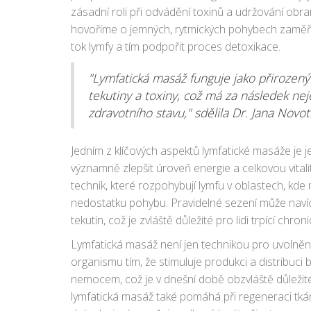
zásadní roli při odvádění toxinů a udržování obra
hovoříme o jemných, rytmických pohybech zaměřený
tok lymfy a tím podpořit proces detoxikace.
"Lymfatická masáž funguje jako přirozený
tekutiny a toxiny, což má za následek nej
zdravotního stavu," sdělila Dr. Jana Novo
Jedním z klíčových aspektů lymfatické masáže je je
významně zlepšit úroveň energie a celkovou vita
technik, které rozpohybují lymfu v oblastech, kde
nedostatku pohybu. Pravidelné sezení může nav
tekutin, což je zvláště důležité pro lidi trpící ch
Lymfatická masáž není jen technikou pro uvolně
organismu tím, že stimuluje produkci a distribuci bíl
nemocem, což je v dnešní době obzvláště důležit
lymfatická masáž také pomáhá při regeneraci tkán