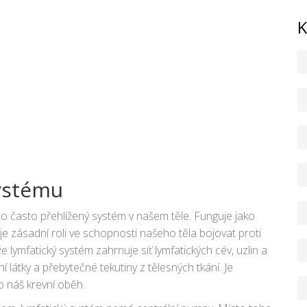
K
ystému
sto často přehlížený systém v našem těle. Funguje jako
e zásadní roli ve schopnosti našeho těla bojovat proti
 lymfatický systém zahrnuje síť lymfatických cév, uzlin a
látky a přebytečné tekutiny z tělesných tkání. Je
ko náš krevní oběh.