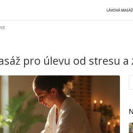
LÁVOVÁ MASÁŽ
vot
sáž pro úlevu od stresu a z
N