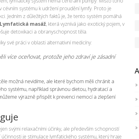
dcem, lymfatický systém nemá centrální pumpy. Místo toho
 cévním systému k udržení proudění lymfy. Proto je
nkci. Jedním z důležitých faktů je, že tento systém pomáhá
Lymfatická masáž
, která vyznívá jako exotický pojem, v
pšuje detoxikaci a obranyschopnost těla.
 své práci v oblasti alternativní medicíny:
li více oceňovat, protože jeho zdraví je zásadní
A
těle možná nevidíme, ale které bychom měli chránit a
ho systému, například správnou dietou, hydratací a
, můžeme výrazně přispět k prevenci nemocí a zlepšení
nguje
jen svými relaxačními účinky, ale především schopností
 účinnosti je stimulace lymfatického systému, který hraje