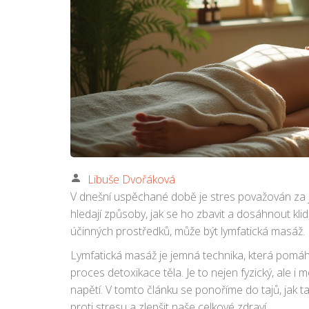
Libuše Dvořáková
V dnešní uspěchané době je stres považován za j
hledají způsoby, jak se ho zbavit a dosáhnout kli
účinných prostředků, může být lymfatická masáž.
Lymfatická masáž je jemná technika, která pomáh
proces detoxikace těla. Je to nejen fyzický, ale i m
napětí. V tomto článku se ponoříme do tajů, jak
proti stresu a zlepšit naše celkové zdraví.