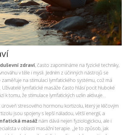
ví
duševní zdraví
, často zapomínáme na fyzické techniky,
ováhu v těle i mysli. Jedním z účinných nástrojů se
 zaměřuje na stimulaci lymfatického systému, což má
. Uživatelé lymfatické masáže často hlásí pocit hluboké
í k tomu, že stimulace lymfatických uzlin aktivuje
nění a meditativnímu stavu.
úroveň stresového hormonu kortizolu, který je klíčovým
izolu jsou spojeny s lepší náladou, větší energií, a
mfatická masáž
nám dává nejen fyziologickou, ale i
ecialista v oblasti masážní terapie. „Je to způsob, jak