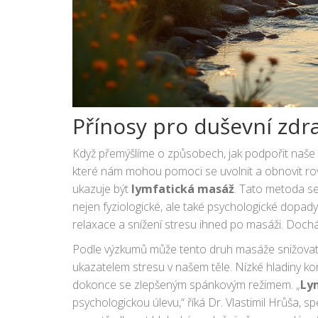
Přínosy pro duševní zdra
Když přemýšlíme o způsobech, jak podpořit naše
které nám mohou pomoci se uvolnit a obnovit rovn
ukazuje být
lymfatická masáž
. Tato metoda se
nejen fyziologické, ale také psychologické dopady
relaxace a snížení stresu ihned po masáži. Docház
parasympatické nervy, což vede k celkovému zklid
Podle výzkumů může tento druh masáže snižovat 
ukazatelem stresu v našem těle. Nízké hladiny kort
dokonce se zlepšeným spánkovým režimem. „
Ly
psychologickou úlevu,“ říká Dr. Vlastimil Hrůša, sp