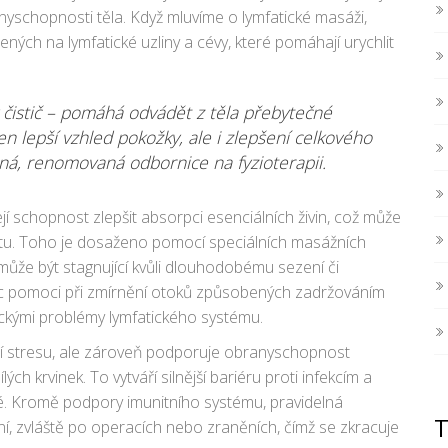
nyschopnosti těla. Když mluvíme o lymfatické masáži,
ch na lymfatické uzliny a cévy, které pomáhají urychlit
 čistič – pomáhá odvádět z těla přebytečné
en lepší vzhled pokožky, ale i zlepšení celkového
tná, renomovaná odbornice na fyzioterapii.
jí schopnost zlepšit absorpci esenciálních živin, což může
litu. Toho je dosaženo pomocí speciálních masážních
 může být stagnující kvůli dlouhodobému sezení či
íc pomoci při zmírnění otoků způsobených zadržováním
ronickými problémy lymfatického systému.
ní stresu, ale zároveň podporuje obranyschopnost
ých krvinek. To vytváří silnější bariéru proti infekcím a
é. Kromě podpory imunitního systému, pravidelná
í, zvláště po operacích nebo zraněních, čímž se zkracuje