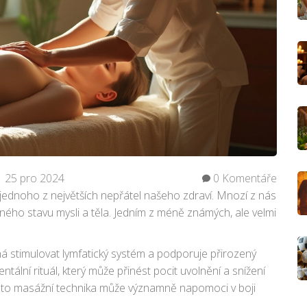
25 pro 2024
0 Komentáře
ednoho z největších nepřátel našeho zdraví. Mnozí z nás
dného stavu mysli a těla. Jedním z méně známých, ale velmi
á stimulovat lymfatický systém a podporuje přirozený
entální rituál, který může přinést pocit uvolnění a snížení
 tato masážní technika může významně napomoci v boji