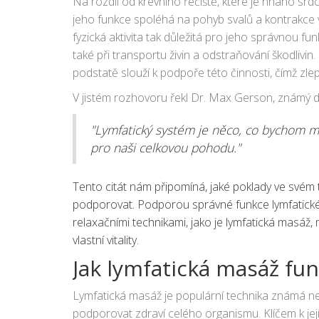
Na rozdíl od krevního řečiště, které je hnáno sr
jeho funkce spoléhá na pohyb svalů a kontrakce v
fyzická aktivita tak důležitá pro jeho správnou fu
také při transportu živin a odstraňování škodlivin.
podstatě slouží k podpoře této činnosti, čímž zle
V jistém rozhovoru řekl Dr. Max Gerson, známý díky
"Lymfatický systém je něco, co bychom mě
pro naši celkovou pohodu."
Tento citát nám připomíná, jaké poklady ve svém 
podporovat. Podporou správné funkce lymfatické
relaxačními technikami, jako je lymfatická masáž
vlastní vitality.
Jak lymfatická masáž fu
Lymfatická masáž je populární technika známá ne
podporovat zdraví celého organismu. Klíčem k její