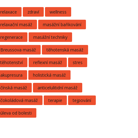
relaxace
zdraví
wellness
relaxační masáž
masážní baňkování
regenerace
masážní techniky
Breussova masáž
těhotenská masáž
těhotenství
reflexní masáž
stres
akupresura
holistická masáž
čínská masáž
anticelulitidní masáž
čokoládová masáž
terapie
tejpování
úleva od bolesti