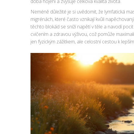
doba hojení a zvyšuje celková kvalita života.
Neméně důležité je si uvědomit, že lymfatická ma
migrénách, které často vznikají kvůli napěchov
těchto blokád se sníží napětí v těle a navodí pocit
cvičením a zdravou výživou, což pomůže maximaliz
jen fyzickým zážitkem, ale celostní cestou k lepší