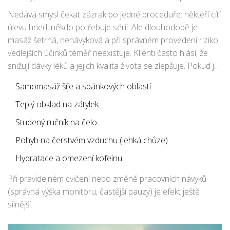
trimestru kvůli možným reakcím. Pozor na stav, kdy bolest
Nedává smysl čekat zázrak po jedné proceduře: někteří cítí
doprovází horečka, porucha zraku, ztuhlá šíje nebo jiné
úlevu hned, někdo potřebuje sérii. Ale dlouhodobě je
vážné příznaky – tady raději rychle k lékaři, protože může jít
masáž šetrná, nenávyková a při správném provedení riziko
o něco, co masáž fakt nevyřeší (např. meningitida nebo
vedlejších účinků téměř neexistuje. Klienti často hlásí, že
cévní příhoda).
snižují dávky léků a jejich kvalita života se zlepšuje. Pokud jsi
ale milovník samostatnosti a rád řešíš migrénu doma, zkus i
Samomasáž šíje a spánkových oblastí
následující tipy:
Teplý obklad na zátylek
Studený ručník na čelo
Pohyb na čerstvém vzduchu (lehká chůze)
Hydratace a omezení kofeinu
Při pravidelném cvičení nebo změně pracovních návyků
(správná výška monitoru, častější pauzy) je efekt ještě
silnější.