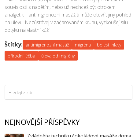
pohybových pauz, vyvážené stravy a masáže je klíč k tomu
souvislosti s napětím, nebo už nechceš být otrokem
dostat migrény aspoň na chvíli pod kontrolu.
analgetik – antimigrenozní masáž ti může otevřít jiný pohled
na úlevu. Nezůstávej v začarovaném kruhu, vyzkoušej sílu
dotyku na vlastní kůži.
Štítky:
antimigrenozní masáž
migréna
bolesti hlavy
přírodní léčba
úleva od migrény
NEJNOVĚJŠÍ PŘÍSPĚVKY
Zvládněte techniku čokoládové masáže doma