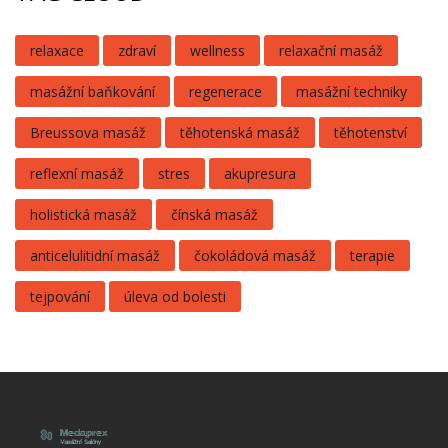
relaxace
zdraví
wellness
relaxační masáž
masážní baňkování
regenerace
masážní techniky
Breussova masáž
těhotenská masáž
těhotenství
reflexní masáž
stres
akupresura
holistická masáž
čínská masáž
anticelulitidní masáž
čokoládová masáž
terapie
tejpování
úleva od bolesti