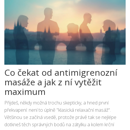
Co čekat od antimigrenozní
masáže a jak z ní vytěžit
maximum
Přijdeš, někdy možná trochu skepticky, a hned první
překvapení: není to úplně "klasická relaxační masáž".
Většinou se začíná vsedě, protože právě tak se nejlépe
dotkneš těch správných bodů na zátylku a kolem krční