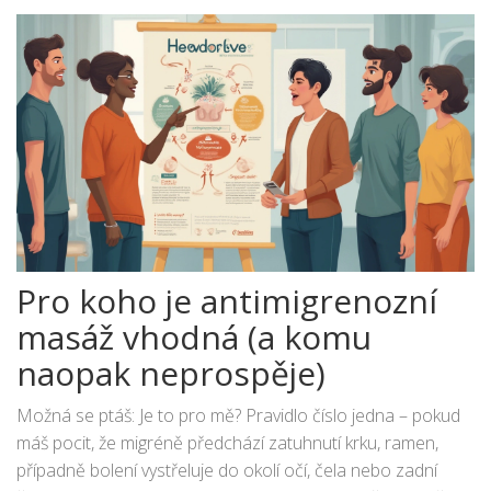
Pro koho je antimigrenozní
masáž vhodná (a komu
naopak neprospěje)
Možná se ptáš: Je to pro mě? Pravidlo číslo jedna – pokud
máš pocit, že migréně předchází zatuhnutí krku, ramen,
případně bolení vystřeluje do okolí očí, čela nebo zadní