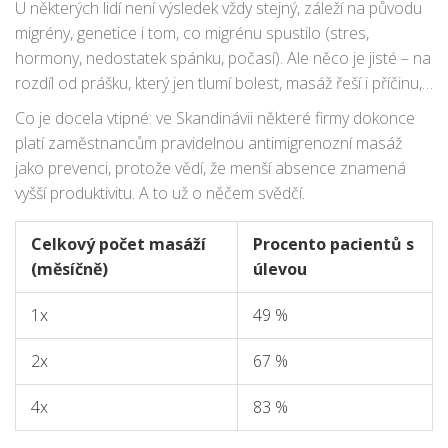
U některých lidí není výsledek vždy stejný, záleží na původu
spánku a snížení potřeby léků.
migrény, genetice i tom, co migrénu spustilo (stres,
hormony, nedostatek spánku, počasí). Ale něco je jisté – na
rozdíl od prášku, který jen tlumí bolest, masáž řeší i příčinu,
pokud je ve svalovém napětí.
Co je docela vtipné: ve Skandinávii některé firmy dokonce
platí zaměstnancům pravidelnou antimigrenozní masáž
jako prevenci, protože vědí, že menší absence znamená
vyšší produktivitu. A to už o něčem svědčí.
Celkový počet masáží
Procento pacientů s
(měsíčně)
úlevou
1x
49 %
2x
67 %
4x
83 %