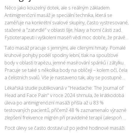
Antimigrenózní masáž je přesně tou cestou, která nabízí
Něco jako kouzelný dotek, ale s reálným základem.
něco navíc – skutečný zážitek a šanci na lepší život bez
Antimigrenózní masáž je speciální technika, která se
zbytečného chemického koktejlu.
zaměřuje na konkrétní svalové skupiny, často vystresované,
stažené a "zatvrdlé" v oblasti šíje, hlavy a horní části zad.
Fyzioterapeuti i vyškolení maséři vědí moc dobře, že právě
tyhle svaly dokážou při přetížení spouštět bolest hlavy –
Tato masáž pracuje s jemnými, ale cílenými hmaty. Pomalé
nebo rovnou migrénu. Cílem je uvolnit napjatá místa, zlepšit
kruhové pohyby podél spodiny lební, tlak na spoušťové
průtok krve, podpořit odvod škodlivin lymfou a okysličit
body v oblasti trapézu, jemné masírování spánků i zátylku.
mozek. Všiml sis někdy, že když tě celý den bolí hlava, máš
Pracuje se také s několika body na obličeji – kolem očí, čela
zatuhlý krk a ramena? To není náhoda.
a čelistních svalů. Vše je nastaveno tak, aby se postupně
snižovalo svalové napětí, které působí jako mechanický
Lékařská studie publikovaná v "Headache: The Journal of
spouštěč bolesti. Masáž často doplňuje aromaterapie
Head and Face Pain" v roce 2024 shrnula, že krátkodobá
(například levandulový nebo máta peprná olej) nebo
úleva po antimigrenózní masáži přišla až u 83 %
přikládání teplých/ studených obkladů pro ještě větší efekt.
testovaných pacientů, přičemž 48 % zaznamenalo výrazné
zlepšení frekvence migrén při pravidelné terapii (alespoň 2x
měsíčně po dobu tří měsíců). Průzkum mezi fyzioterapeuty
Pocit úlevy se často dostaví už po jedné hodinové masáži.
v Praze pak uvádí, že většina klientů hlásí zlepšení kvality