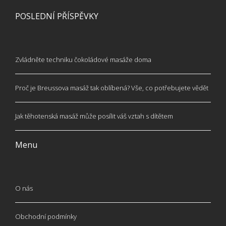
POSLEDNÍ PŘÍSPĚVKY
Zvládněte techniku čokoládové masáže doma
Proč je Breussova masáž tak oblíbená? Vše, co potřebujete vědět
Jak těhotenská masáž může posílit váš vztah s dítětem
Menu
O nás
Obchodní podmínky