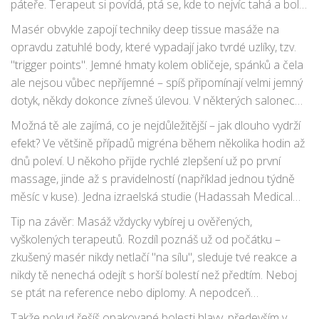
páteře. Terapeut si povídá, ptá se, kde to nejvíc tahá a bolí.
Už během několika minut cítíš, jak se tělo uvolňuje, bolavé
Masér obvykle zapojí techniky deep tissue masáže na
svaly pomalu povolují a někdy dokonce bolest ustupuje
opravdu zatuhlé body, které vypadají jako tvrdé uzlíky, tzv.
během procedury. Pro někoho je efekt okamžitý až
"trigger points". Jemné hmaty kolem obličeje, spánků a čela
nečekaně příjemný.
ale nejsou vůbec nepříjemné – spíš připomínají velmi jemný
dotyk, někdy dokonce zívneš úlevou. V některých salonech
používají speciální oleje (levandule pro zklidnění, eukalyptus
Možná tě ale zajímá, co je nejdůležitější – jak dlouho vydrží
pro prokrvení, heřmánek na zmírnění zánětu), ale nic
efekt? Ve většině případů migréna během několika hodin až
radikálního, co by tě odrovnalo vůní. Dobří terapeuti ti dají
dnů poleví. U někoho přijde rychlé zlepšení už po první
tipy, jak si některé úlevové kroky zopakovat i doma (třeba
massage, jinde až s pravidelností (například jednou týdně
správný tlak prstů na zátylek nebo masírování spánkových
měsíc v kuse). Jedna izraelská studie (Hadassah Medical
bodů).
Center, 2023) ukázala, že
antimigrenozní masáž
není
Tip na závěr: Masáž vždycky vybírej u ověřených,
pouze podpůrná terapie – u skupiny žen ve věku 30–45 let
vyškolených terapeutů. Rozdíl poznáš už od počátku –
snížila záchvaty migrény až o polovinu. Výsledky trvaly i tři
zkušený masér nikdy netlačí "na sílu", sleduje tvé reakce a
měsíce po ukončení série masáží.
nikdy tě nenechá odejít s horší bolestí než předtím. Neboj
se ptát na reference nebo diplomy. A nepodceň
pravidelnost – kombinace kvalitního spánku, pravidelných
Takže pokud řešíš opakované bolesti hlavy, především v