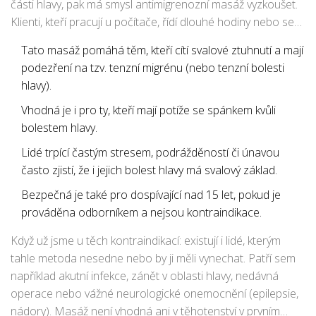
části hlavy, pak má smysl antimigrenozní masáž vyzkoušet.
Klienti, kteří pracují u počítače, řídí dlouhé hodiny nebo se
hrbí nad mobilem, jsou častou cílovkou. Chodí sem i
Tato masáž pomáhá těm, kteří cítí svalové ztuhnutí a mají
maminky na mateřské, studenti v době zkoušek, sportovci v
podezření na tzv. tenzní migrénu (nebo tenzní bolesti
období stresu, dokonce i senioři, které trápí chronické
hlavy).
bolesti hlavy bez jasné lékařské příčiny.
Vhodná je i pro ty, kteří mají potíže se spánkem kvůli
bolestem hlavy.
Lidé trpící častým stresem, podrážděností či únavou
často zjistí, že i jejich bolest hlavy má svalový základ.
Bezpečná je také pro dospívající nad 15 let, pokud je
prováděna odborníkem a nejsou kontraindikace.
Když už jsme u těch kontraindikací: existují i lidé, kterým
tahle metoda nesedne nebo by ji měli vynechat. Patří sem
například akutní infekce, zánět v oblasti hlavy, nedávná
operace nebo vážné neurologické onemocnění (epilepsie,
nádory). Masáž není vhodná ani v těhotenství v prvním