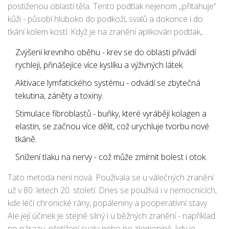
postiženou oblastí těla. Tento podtlak nejenom „přitahuje“
kůži - působí hluboko do podkoží, svalů a dokonce i do
tkání kolem kostí. Když je na zranění aplikován podtlak,
dochází k několika klíčovým změnám:
Zvýšení krevního oběhu - krev se do oblasti přivádí
rychleji, přinášejíce více kyslíku a výživných látek.
Aktivace lymfatického systému - odvádí se zbytečná
tekutina, záněty a toxiny.
Stimulace fibroblastů - buňky, které vyrábějí kolagen a
elastin, se začnou více dělit, což urychluje tvorbu nové
tkáně.
Snížení tlaku na nervy - což může zmírnit bolest i otok.
Tato metoda není nová. Používala se u válečných zranění
už v 80. letech 20. století. Dnes se používá i v nemocnicích,
kde léčí chronické rány, popáleniny a pooperativní stavy.
Ale její účinek je stejně silný i u běžných zranění - například
po nárazu, přetížení svalu nebo po zlomenině, kdy je