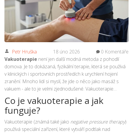
Petr Hruška
18 úno 2026
0 Komentáře
Vakuoterapie
není jen další modná metoda z pohodlí
domova. Je to dokázaná, fyzikální terapie, která se používá
v klinických i sportovních prostředích k urychlení hojení
zranění. Mnoho lidí si myslí, že jde o něco jako masáž s
vakuem - ale to je velmi zjednodušené. Vakuoterapie
využívá přesně řízené podtlaky, které ovlivňují tkáně na
Co je vakuoterapie a jak
úrovni buněk, krevních cév a lymfatického systému. A to vše
funguje?
bez bolesti, bez injekcí a bez dlouhého odpočinku.
Vakuoterapie (známá také jako
negative pressure therapy
)
používá speciální zařízení, které vytváří podtlak nad