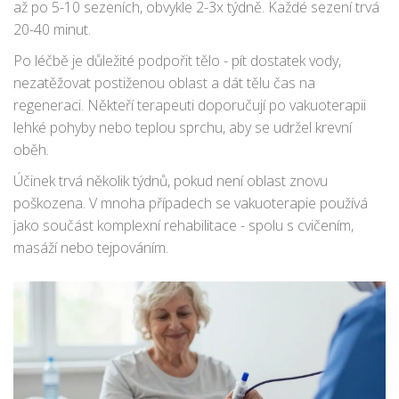
až po 5-10 sezeních, obvykle 2-3x týdně. Každé sezení trvá
20-40 minut.
Po léčbě je důležité podpořit tělo - pít dostatek vody,
nezatěžovat postiženou oblast a dát tělu čas na
regeneraci. Někteří terapeuti doporučují po vakuoterapii
lehké pohyby nebo teplou sprchu, aby se udržel krevní
oběh.
Účinek trvá několik týdnů, pokud není oblast znovu
poškozena. V mnoha případech se vakuoterapie používá
jako součást komplexní rehabilitace - spolu s cvičením,
masáží nebo tejpováním.