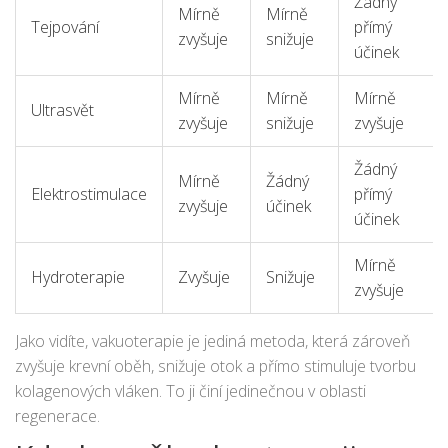
Žádný
Mírně
Mírně
Tejpování
přímý
zvyšuje
snižuje
účinek
Mírně
Mírně
Mírně
Ultrasvět
zvyšuje
snižuje
zvyšuje
Žádný
Mírně
Žádný
Elektrostimulace
přímý
zvyšuje
účinek
účinek
Mírně
Hydroterapie
Zvyšuje
Snižuje
zvyšuje
Jako vidíte, vakuoterapie je jediná metoda, která zároveň
zvyšuje krevní oběh, snižuje otok a přímo stimuluje tvorbu
kolagenových vláken. To ji činí jedinečnou v oblasti
regenerace.