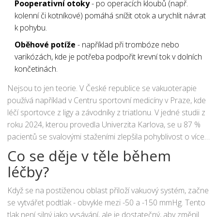
Pooperativní otoky
- po operacích kloubů (např.
kolenní či kotníkové) pomáhá snížit otok a urychlit návrat
k pohybu.
Oběhové potíže
- například při trombóze nebo
varikózách, kde je potřeba podpořit krevní tok v dolních
končetinách.
Nejsou to jen teorie. V České republice se vakuoterapie
používá například v Centru sportovní medicíny v Praze, kde
léčí sportovce z ligy a závodníky z triatlonu. V jedné studii z
roku 2024, kterou provedla Univerzita Karlova, se u 87 %
pacientů se svalovými staženími zlepšila pohyblivost o více
než 40 % během 10 dní.
Co se děje v těle během
léčby?
Když se na postiženou oblast přiloží vakuový systém, začne
se vytvářet podtlak - obvykle mezi -50 a -150 mmHg. Tento
tlak není silný jako vysávání, ale je dostatečný, aby změnil