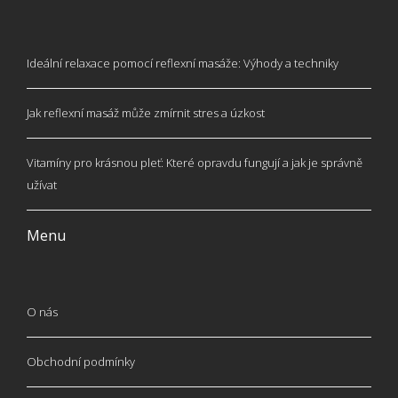
Ideální relaxace pomocí reflexní masáže: Výhody a techniky
Jak reflexní masáž může zmírnit stres a úzkost
Vitamíny pro krásnou pleť: Které opravdu fungují a jak je správně
užívat
Menu
O nás
Obchodní podmínky