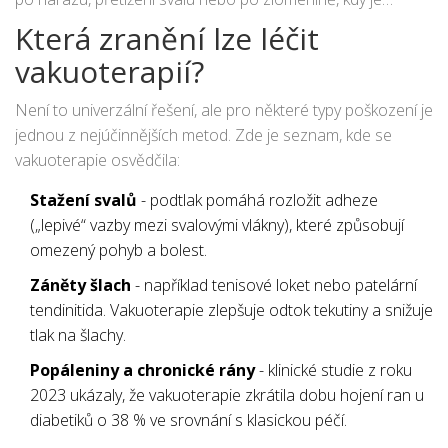
potřeba obnovit pohyblivost.
Která zranění lze léčit
vakuoterapií?
Není to univerzální řešení, ale pro některé typy poškození je
jednou z nejúčinnějších metod. Zde je seznam, kde se
vakuoterapie osvědčila:
Stažení svalů
- podtlak pomáhá rozložit adheze
(„lepivé“ vazby mezi svalovými vlákny), které způsobují
omezený pohyb a bolest.
Záněty šlach
- například tenisové loket nebo patelární
tendinitida. Vakuoterapie zlepšuje odtok tekutiny a snižuje
tlak na šlachy.
Popáleniny a chronické rány
- klinické studie z roku
2023 ukázaly, že vakuoterapie zkrátila dobu hojení ran u
diabetiků o 38 % ve srovnání s klasickou péčí.