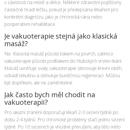
v závislosti na místě a délce. Některé zdravotní pojišťovny
částečně hradí léčbu, pokud je předepsána lékařem pro
konkrétní diagnózu, jako je chronická rána nebo
pooperativní rehabilitace.
Je vakuoterapie stejná jako klasická
masáž?
Ne. Klasická masáž působí tlakem na povrch, zatímco
vakuoterapie působí podtlakem do hlubokých vrstev tkání.
Masáž uvolňuje svaly, vakuoterapie obnovuje krevní oběh,
odvádí tekutinu a stimuluje buněčnou regeneraci. Můžou
být doplňkem, ale ne zaměnitelné.
Jak často bych měl chodit na
vakuoterapii?
Pro akutní zranění doporučují lékaři 2-3 sezení týdně po
dobu 2-4 týdnů. Pro chronické problémy stačí jedno sezení
týdně. Po 10 sezeních je vhodné přerušení, aby tělo mělo