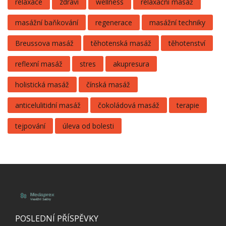
relaxace
zdraví
wellness
relaxační masáž
masážní baňkování
regenerace
masážní techniky
Breussova masáž
těhotenská masáž
těhotenství
reflexní masáž
stres
akupresura
holistická masáž
čínská masáž
anticelulitidní masáž
čokoládová masáž
terapie
tejpování
úleva od bolesti
POSLEDNÍ PŘÍSPĚVKY