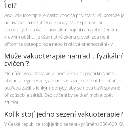
lidi?
Ano, vakuoterapie je často vhodná pro starší lidi, protože je
neinvazivní a nezatěžuje klouby. Může pomoci při
chronických otokách, pomalém hojení ran a zhoršeném
krevním oběhu. Je však nutné zkontrolovat, zda není
přítomna osteoporóza nebo krvácivá onemocnění - v
těchto případech je třeba opatrně vyhodnotit rizika.
Může vakuoterapie nahradit fyzikální
cvičení?
Nemůže. Vakuoterapie je pomůcka k zlepšení krevního
oběhu a regenerace, ale ne nahrazuje cvičení. Po léčbě je
potřeba začít s lehkými pohyby, aby se nová tkáň správně
přizpůsobila zátěži. Bez cvičení by se tkáň mohla opět
ztuhlou.
Kolik stojí jedno sezení vakuoterapie?
V České republice stojí jedno sezení v průměru 300-600 Kč,