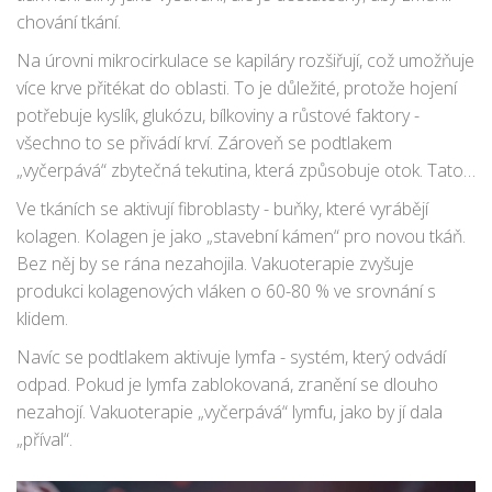
chování tkání.
Na úrovni mikrocirkulace se kapiláry rozšiřují, což umožňuje
více krve přitékat do oblasti. To je důležité, protože hojení
potřebuje kyslík, glukózu, bílkoviny a růstové faktory -
všechno to se přivádí krví. Zároveň se podtlakem
„vyčerpává“ zbytečná tekutina, která způsobuje otok. Tato
tekutina obsahuje prozánětlivé látky, které zpomalují hojení.
Ve tkáních se aktivují fibroblasty - buňky, které vyrábějí
kolagen. Kolagen je jako „stavební kámen“ pro novou tkáň.
Bez něj by se rána nezahojila. Vakuoterapie zvyšuje
produkci kolagenových vláken o 60-80 % ve srovnání s
klidem.
Navíc se podtlakem aktivuje lymfa - systém, který odvádí
odpad. Pokud je lymfa zablokovaná, zranění se dlouho
nezahojí. Vakuoterapie „vyčerpává“ lymfu, jako by jí dala
„příval“.