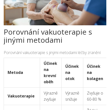
Porovnání vakuoterapie s
jinými metodami
Porovnání vakuoterapie s jinými metodami léčby zranění
Účinek
Účinek
Účinek
na
Metoda
na
na
krevní
otok
kolagen
oběh
Výrazně
Výrazně
Zvyšuje o
Vakuoterapie
zvyšuje
snižuje
60-80 %