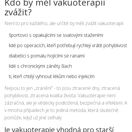
Kdo by měl vakuoterapii
zvážit?
Není to pro každého, ale určitě by měli zvážit vakuoterapii:
športovci s opakujícími se svalovými staženími
lidé po operacích, kteří potřebují rychleji vrátit pohyblivost
diabetici s pomalu hojícími se ranami
lidé s chronickými záněty šlach
ti, kteří chtějí vyhnout lékům nebo injekcím
Nejsou to jen „zranění“ - to jsou ztracené dny, ztracená
pohyblivost, ztracená kvalita života. Vakuoterapie není
zázračná, ale je vědecky podložená, bezpečná a efektivní. A
v mnoha případech je to jediná metoda, která skutečně
pomůže, když už jiné selhaly.
Je vakuoterapie vhodná pro starší