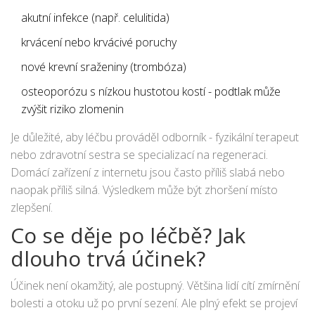
akutní infekce (např. celulitida)
krvácení nebo krvácivé poruchy
nové krevní sraženiny (trombóza)
osteoporózu s nízkou hustotou kostí - podtlak může
zvýšit riziko zlomenin
Je důležité, aby léčbu prováděl odborník - fyzikální terapeut
nebo zdravotní sestra se specializací na regeneraci.
Domácí zařízení z internetu jsou často příliš slabá nebo
naopak příliš silná. Výsledkem může být zhoršení místo
zlepšení.
Co se děje po léčbě? Jak
dlouho trvá účinek?
Účinek není okamžitý, ale postupný. Většina lidí cítí zmírnění
bolesti a otoku už po první sezení. Ale plný efekt se projeví