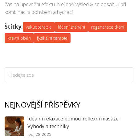
čas na upevnění efektu. Nejlepší výsledky se dosahují při
kombinaci s pohybem a hydrací.
Štítky:
vakuoterapie
léčení zranění
regenerace tkání
krevní oběh
fyzikální terapie
NEJNOVĚJŠÍ PŘÍSPĚVKY
Ideální relaxace pomocí reflexní masáže:
Výhody a techniky
led, 28 2025